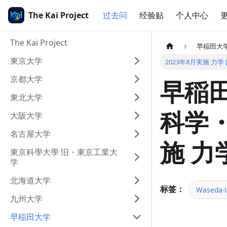
The Kai Project
过去问
经验贴
个人中心
The Kai Project
早稲田大
東京大学
2023年8月実施 力学 [
京都大学
早稲田
東北大学
科学・
大阪大学
名古屋大学
施 力学
東京科學大學 旧・東京工業大
学
北海道大学
标签：
Waseda-U
九州大学
早稲田大学