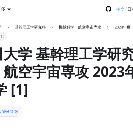
更多
/
中文
日
学
基幹理工学研究科
機械科学・航空宇宙専攻
2024年度
1]
大学 基幹理工学研究
航空宇宙専攻 2023
 [1]
niversity