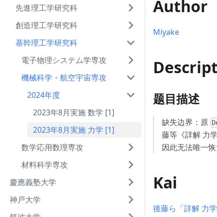
Author
先進理工学研究科
創造理工学研究科
Miyake
基幹理工学研究科
電子物理システム学専攻
Descrip
機械科学・航空宇宙専攻
2024年度
题目描述
2023年8月実施 数学 [1]
缺失边界：原
D
2023年8月実施 力学 [1]
藤等《詳解 力学
数学応用数理専攻
因此无法唯一恢
材料科学専攻
Kai
慶應義塾大学
神戸大学
後藤ら「詳解 力学演習