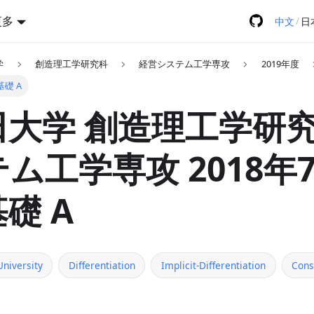
更多
/
中文
日
学
創造理工学研究科
経営システム工学専攻
2019年度
基礎 A
大学 創造理工学研究
ム工学専攻 2018年
礎 A
niversity
Differentiation
Implicit-Differentiation
Cons