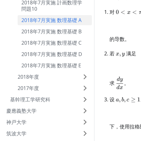
2018年7月実施 計画数理学
問題10
0<x<\pi
对
0
<
<
x
2018年7月実施 数理基礎 A
2018年7月実施 数理基礎 B
的导数。
2018年7月実施 数理基礎 C
x,y
若
,
满足
2018年7月実施 数理基礎 D
x
y
2018年7月実施 数理基礎 E
2018年度
d
y
\dfrac{d
求
。
{dx}
2017年度
d
x
a,b,c\geq
基幹理工学研究科
设
,
,
≥
1
a
b
c
慶應義塾大学
神戸大学
下，使用拉格
筑波大学