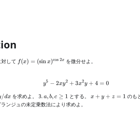
tion
c
o
s
2
f(x)=(\sin
x
に対して
(
)
=
(
sin
)
を微分せよ。
f
x
x
x)^{\cos2x}
5
2
2
−
2
+
3
y^5-2xy^2+3x^2y+4=0
+
4
=
0
y
x
y
x
y
y/dx
a,b,c\geq1
x+y+z=1
/
を求めよ。 3.
,
,
≥
1
とする。
+
+
=
1
のも
y
d
x
a
b
c
x
y
z
ランジュの未定乗数法により求めよ。