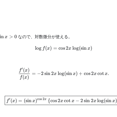
\sin
in
>
0
なので、対数微分が使える。
x
x>0
lo
g
(
)
=
cos
\log f(x)=\cos2x\log(\si
2
lo
g
(
sin
)
f
x
x
x
′
(
)
\frac{f'(x)}{f(x)} =-2\s
f
x
=
−
2
sin
2
lo
g
(
sin
)
+
cos
2
cot
.
x
x
x
x
(
)
f
x
\boxed{ f'(x)=(\sin x)^{
′
c
o
s
2
x
(
)
=
(
sin
)
{
cos
2
cot
−
2
sin
2
lo
g
(
sin
f
x
x
x
x
x
x