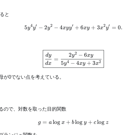
ると
4
′
2
′
2
′
5
−
2
−
4
5y^4y'-2y^2-4xyy'+6xy
+
6
+
3
=
0.
y
y
y
x
y
y
x
y
x
y
\boxed{ \frac{dy}{dx}
2
2
−
6
d
y
y
x
y
=
4
2
5
−
4
+
3
d
x
y
x
y
x
母が0でない点を考えている。
るので、対数を取った目的関数
=
lo
g
+
g=a\log x+b\log y+c\lo
lo
g
+
lo
g
g
a
x
b
y
c
z
グランジュ関数を