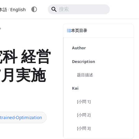
/
本語
English
本页目录
Author
科 経営
Description
7月実施
题目描述
Kai
[小問 1]
[小問 2]
trained-Optimization
[小問 3]