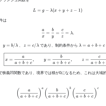
=
−
(
L=g-\lambda(x+y+z-1)
+
+
−
1
)
L
g
λ
x
y
z
件は
a
b
c
\frac ax=\frac by=\fra
=
=
=
.
λ
x
y
z
mbda
y=b/\lambda
z=c/\lambda
\lambda=a+
、
=
/
、
=
/
であり、制約条件から
=
+
+
y
b
λ
z
c
λ
λ
a
b
c
\boxed{ x=\frac{a}{a
a
b
c
=
,
=
,
=
x
y
z
+
+
+
+
+
+
a
b
c
a
b
c
a
b
で狭義凹関数であり、境界では積が0になるため、これは大域
a
b
c
\left(\frac a{a+b+c}\ri
(
)
(
)
(
)
a
b
c
+
+
+
+
+
+
a
b
c
a
b
c
a
b
c