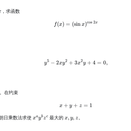
，求函数
π
c
o
s
2
x
(
)
=
(
sin
f(x)=(\sin x)^{\cos2x
)
f
x
x
5
2
2
−
2
+
3
y^5-2xy^2+3x^2y+4=
+
4
=
0
,
y
x
y
x
y
y}
1
。在约束
+
+
x+y+z=1
=
1
x
y
z
x^ay^bz^c
x,y,z
a
b
c
朗日乘数法求使
最大的
,
,
。
x
y
z
x
y
z