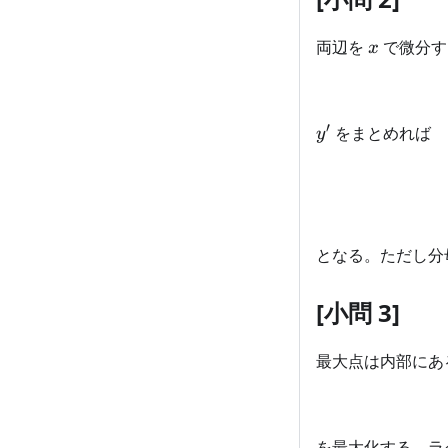
x
両辺を
で微分す
x
′
y'
をまとめれば
y
となる。ただし分
[小問 3]
最大点は内部にあ
を最大化する。ラ