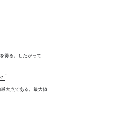
c cz=\lambda.
b+c
を得る。したがって
+b+c},\qquad y=\frac{b}{a+b+c},\qquad z=\frac{
.
c
的最大点である。最大値
ght)^a \left(\frac b{a+b+c}\right)^b \left(\frac c{a