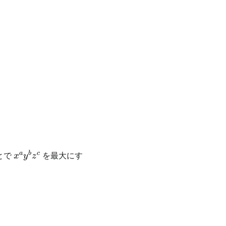
x^ay^bz^c
a
b
c
とで
を最大にす
x
y
z