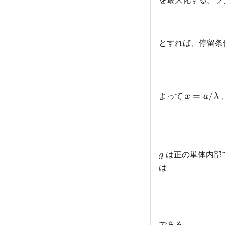
とすれば、停留条
x=a/\la
よって
=
/
x
a
λ
g
は正の単体内部
g
は
である。