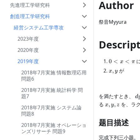
Author
先進理工学研究科
創造理工学研究科
祭音Myyura
経営システム工学専攻
2023年度
Descrip
2020年度
0<x<\pi
2019年度
0
<
<
x
π
x,y
,
が
x
y
2018年7月実施 情報数理応用
問題6
2018年7月実施 統計科学 問
d
題7
を満たすとき、
d
x,y,z
る
,
,
を、ラグ
x
y
z
2018年7月実施 システム論
問題8
题目描述
2018年7月実施 オペレーショ
ンズリサーチ 問題9
完成下列三小题。