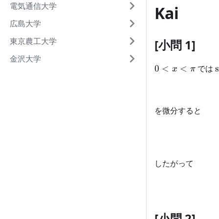
電気通信大学
Kai
広島大学
東京農工大学
[小問 1]
金沢大学
0<x<\pi
0
<
<
では
s
x
π
を微分すると
したがって
[小問 2]