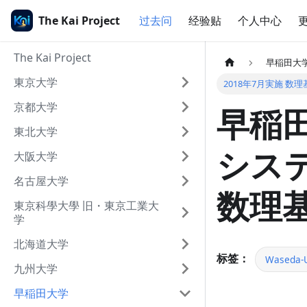
The Kai Project
过去问
经验贴
个人中心
The Kai Project
早稲田大
東京大学
2018年7月実施 数理
京都大学
早稲田
東北大学
システ
大阪大学
名古屋大学
数理基
東京科學大學 旧・東京工業大
学
北海道大学
标签：
Waseda-U
九州大学
早稲田大学