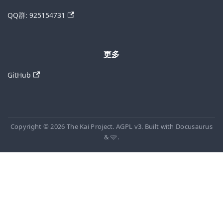
QQ群: 925154731
更多
GitHub
Copyright © 2026 The Kai Project. AGPL v3. Built with Docusaurus
& 🩷.