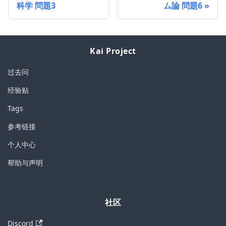
科学 問題3
ム論 問題6
Kai Project
过去问
经验贴
Tags
参考链接
个人中心
帮助与声明
社区
Discord