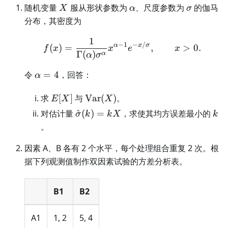
X
\alpha
\sigma
随机变量
服从形状参数为
、尺度参数为
的伽马
X
α
σ
分布，其密度为
1
f(x)=\frac{1}{\Gamma(
−
1
−
/
α
x
σ
(
)
=
,
>
0.
f
x
x
e
x
Γ
(
)
α
α
σ
\alpha=4
令
=
4
，回答：
α
E[X]
\operatorname{Var}
求
[
]
与
Var
(
)
。
E
X
X
(X)
\hat\sigma(k)=kX
k
对估计量
^
(
)
=
，求使其均方误差最小的
σ
k
k
X
k
。
因素 A、B 各有 2 个水平，每个处理组合重复 2 次。根
据下列观测值制作双因素试验的方差分析表。
B1
B2
A1
1, 2
5, 4