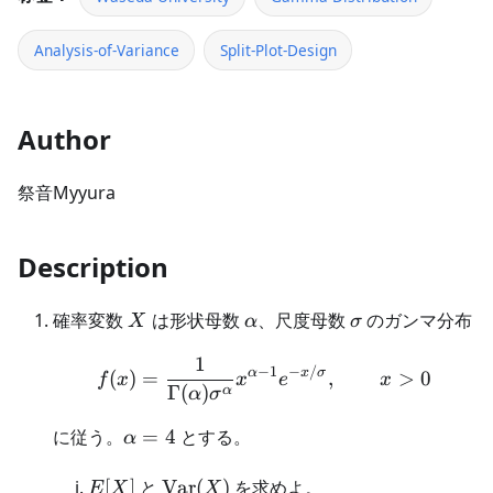
Analysis-of-Variance
Split-Plot-Design
Author
祭音Myyura
Description
X
\alpha
\sigma
確率変数
は形状母数
、尺度母数
のガンマ分布
X
α
σ
1
f(x)=\frac{1}{\Gamma(
−
1
−
/
α
x
σ
(
)
=
,
>
0
f
x
x
e
x
Γ
(
)
α
α
σ
\alpha=4
に従う。
=
4
とする。
α
E[X]
\operatorname{Var}
[
]
と
Var
(
)
を求めよ。
E
X
X