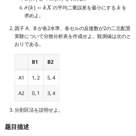
(X)
\hat\sigma(k)=kX
k
^
(
)
=
の平均二乗誤差を最小にする
を
σ
k
k
X
k
求めよ。
因子 A、B が各2水準、各セルの反復数が2の二元配置
実験について分散分析表を作成せよ。観測値は次のと
おりである。
B1
B2
A1
1, 2
5, 4
A2
0, 1
3, 4
分割区法を説明せよ。
题目描述