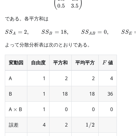
(
)
0.5
3.5
である。各平方和は
=
2
,
=
18
,
SS_A=2,\qquad SS_B=18
=
0
,
S
S
S
S
S
S
S
S
A
B
A
B
E
よって分散分析表は次のとおりである。
F
変動因
自由度
平方和
平均平方
値
F
A
1
2
2
4
B
1
18
18
36
\times
A
×
B
1
0
0
0
1/2
誤差
4
2
1/2