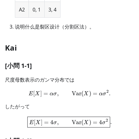
A2
0, 1
3, 4
说明什么是裂区设计（分割区法）。
Kai
[小問 1-1]
尺度母数表示のガンマ分布では
2
[
]
=
,
E[X]=\alpha\sigma,\qqua
Var
(
)
=
.
E
X
α
σ
X
α
σ
したがって
\boxed{E[X]=4\sigma,\qq
2
[
]
=
4
,
Var
(
)
=
4
.
E
X
σ
X
σ