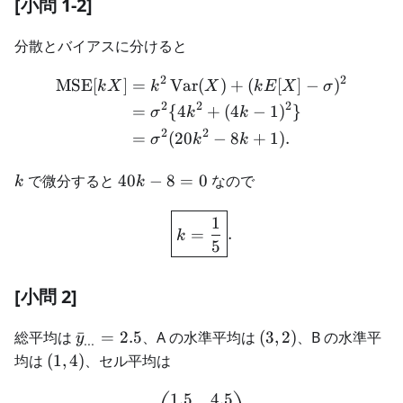
[小問 1-2]
分散とバイアスに分けると
2
2
MSE
[
]
=
Var
(
)
+
(
[
]
−
)
\begin{aligned} \operat
k
X
k
X
k
E
X
σ
2
2
2
=
{
4
+
(
4
−
1
)
}
σ
k
k
2
2
=
(
20
−
8
+
1
)
.
σ
k
k
k
40k-
で微分すると
40
−
8
=
0
なので
k
k
8=0
\boxed{k=\frac15}.
1
=
.
k
5
[小問 2]
\bar
(3,2)
総平均は
ˉ
=
2.5
、A の水準平均は
(
3
,
2
)
、B の水準平
y
...
y_{...}=2.5
(1,4)
均は
(
1
,
4
)
、セル平均は
1.5
4.5
\begin{pmatrix}1.5&4.5\