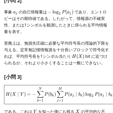
[小問 2]
a_j
-
事象
の自己情報量は
−
lo
g
(
)
であり、エントロ
a
P
a
2
j
j
\log_2P(a_j)
ピーはその期待値である。したがって、情報源の不確実
性、または1シンボルを観測したときに得られる平均情報
量を表す。
実務上は、無損失圧縮に必要な平均符号長の理論的下限を
与える。定常無記憶情報源を十分長いブロックで符号化す
H(X)
れば、平均符号長を1シンボル当たり
(
)
bit に近づけ
H
X
られるが、それより小さくすることは一般にできない。
[小問 3]
\boxed{ H(X\mid Y) =-\
N
M
∑
∑
(
∣
)
=
−
(
)
(
∣
)
lo
g
(
∣
H
X
Y
P
b
P
a
b
P
a
b
2
k
j
k
j
k
=
1
=
1
j
k
Y
X
である。これは
を知った後にも残る
の平均的な不
Y
X