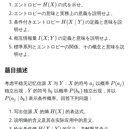
H(X)
エントロピー
(
)
の式を示せ。
H
X
エントロピーの意味と実務上の意義を説明せよ。
H(X\mid
条件付きエントロピー
(
∣
)
の定義と意味を説
H
X
Y
Y)
明せよ。
I(X;Y)
相互情報量
(
;
)
の定義と意味を説明せよ。
I
X
Y
標準系列とエントロピーの関係、その概念と意味を説
明せよ。
题目描述
X
Y
X
a_j
P(a_j)
考虑平稳无记忆信源
与
：
的符号
以概率
(
)
X
Y
X
a
P
a
j
j
Y
b_k
P(b_k)
P(a_
独立出现，
的符号
以概率
(
)
独立出现，并以
Y
b
P
b
k
k
b_k)
(
∣
)
表示条件概率。回答下列问题：
P
a
b
j
k
X
H(X)
写出信源
的熵
(
)
的表达式。
X
H
X
说明熵的含义及其在实际应用中的意义。
H(X\mid
给出条件熵
(
∣
)
的定义，并解释其含义。
H
X
Y