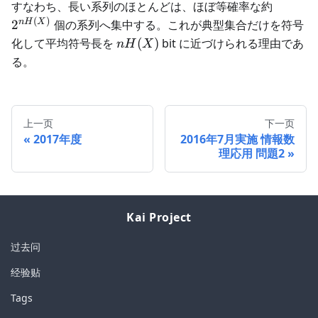
2^{nH(
すなわち、長い系列のほとんどは、ほぼ等確率な約
(
)
n
H
X
2
個の系列へ集中する。これが典型集合だけを符号
nH(X)
化して平均符号長を
(
)
bit に近づけられる理由であ
n
H
X
る。
上一页
下一页
2017年度
2016年7月実施 情報数
理応用 問題2
Kai Project
过去问
经验贴
Tags