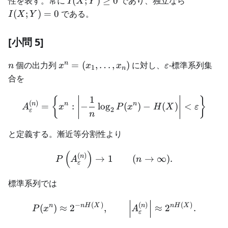
性を表す。常に
(
;
)
≥
0
であり、独立なら
I
X
Y
(
;
)
=
0
である。
I
X
Y
[小問 5]
n
x^n=
\varepsilon
n
個の出力列
=
(
,
…
,
)
に対し、
-標準系列集
n
x
x
x
ε
1
n
(x_1,\ldots,x_n)
合を
1
A_\varepsilon^{(n)} =\left
{
}
(
)
n
n
n
=
:
−
lo
g
(
)
−
(
)
<
A
x
P
x
H
X
ε
2
ε
n
と定義する。漸近等分割性より
(
)
P\left(A_\varepsilon^{(n)
(
)
n
→
1
(
→
∞
)
.
P
A
n
ε
標準系列では
P(x^n)\approx2^{-nH(X)},
−
(
)
(
)
(
)
n
n
H
X
n
n
H
X
(
)
≈
2
,
≈
2
.
P
x
A
ε