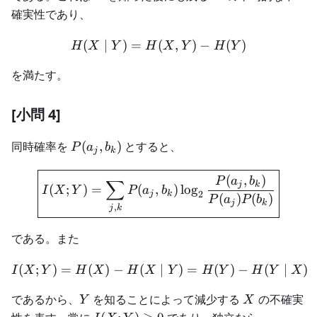
確実性であり、
(
∣
)
=
(
H(X\mid Y)=H(X,Y)-H(Y
,
)
−
(
)
H
X
Y
H
X
Y
H
Y
を満たす。
[小問 4]
P(a_j,b_k)
同時確率を
(
,
)
とすると、
P
a
b
j
k
\boxed{ I(X;Y) =\sum_{j,
(
,
)
P
a
b
∑
j
k
(
;
)
=
(
,
)
lo
g
I
X
Y
P
a
b
2
j
k
(
)
(
)
P
a
P
b
j
k
,
j
k
である。また
(
;
)
=
(
)
−
(
I(X;Y) =H(X)-H(X\mid Y
∣
)
=
(
)
−
(
∣
)
I
X
Y
H
X
H
X
Y
H
Y
H
Y
X
Y
X
であるから、
を知ることによって減少する
の不確実
Y
X
I(X;Y)\geq0
I(X;Y)=0