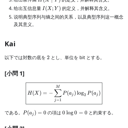
Y)
I(X;Y)
给出互信息量
(
;
)
的定义，并解释其含义。
I
X
Y
说明典型序列与熵之间的关系，以及典型序列这一概念
及其意义。
Kai
2
以下では対数の底を
2
とし、単位を bit とする。
[小問 1]
\boxed{ H(X)=-\sum_{j=1
M
∑
(
)
=
−
(
)
lo
g
(
)
H
X
P
a
P
a
2
j
j
=
1
j
P(a_j)=0
0\log
である。
(
)
=
0
の項は
0
lo
g
0
=
0
と約束する。
P
a
j
0=0