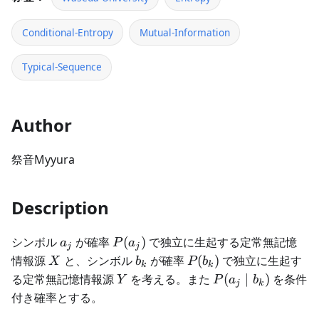
Conditional-Entropy
Mutual-Information
Typical-Sequence
Author
祭音Myyura
Description
a_j
P(a_j)
シンボル
が確率
(
)
で独立に生起する定常無記憶
a
P
a
j
j
X
b_k
P(b_k)
情報源
と、シンボル
が確率
(
)
で独立に生起す
X
b
P
b
k
k
Y
P(a_j\mid
る定常無記憶情報源
を考える。また
(
∣
)
を条件
Y
P
a
b
j
k
b_k)
付き確率とする。