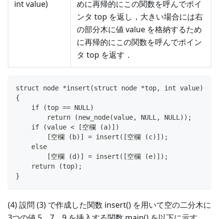
int value)
めに再帰的にこの関数を呼んでポイ
ンタ top を返し，大きい場合には右
の部分木に値 value を格納するため
に再帰的にこの関数を呼んでポイン
タ top を返す．
struct node *insert(struct node *top, int value)
{
    if (top == NULL)
        return (new_node(value, NULL, NULL));
    if (value < [空欄 (a)])
        [空欄 (b)] = insert([空欄 (c)]);
    else
        [空欄 (d)] = insert([空欄 (e)]);
    return (top);
}
(4) 設問 (3) で作成した関数 insert() を用いて空の二分木に
3つの値 5，7，9 を挿入する関数 main() を以下に示す．