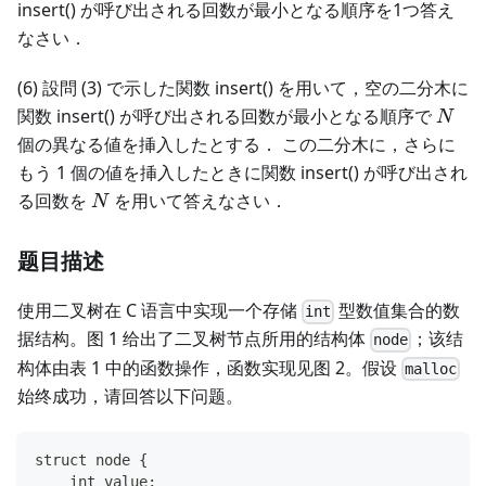
insert() が呼び出される回数が最小となる順序を1つ答え
なさい．
(6) 設問 (3) で示した関数 insert() を用いて，空の二分木に
N
関数 insert() が呼び出される回数が最小となる順序で
N
個の異なる値を挿入したとする． この二分木に，さらに
もう 1 個の値を挿入したときに関数 insert() が呼び出され
N
る回数を
を用いて答えなさい．
N
题目描述
使用二叉树在 C 语言中实现一个存储
型数值集合的数
int
据结构。图 1 给出了二叉树节点所用的结构体
；该结
node
构体由表 1 中的函数操作，函数实现见图 2。假设
malloc
始终成功，请回答以下问题。
struct node {
    int value;