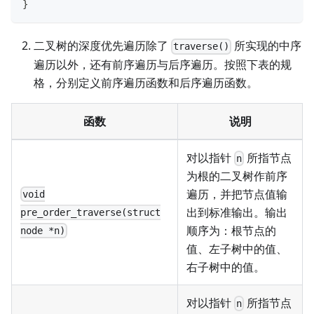
}
二叉树的深度优先遍历除了
所实现的中序
traverse()
遍历以外，还有前序遍历与后序遍历。按照下表的规
格，分别定义前序遍历函数和后序遍历函数。
函数
说明
对以指针
所指节点
n
为根的二叉树作前序
遍历，并把节点值输
void
出到标准输出。输出
pre_order_traverse(struct
顺序为：根节点的
node *n)
值、左子树中的值、
右子树中的值。
对以指针
所指节点
n