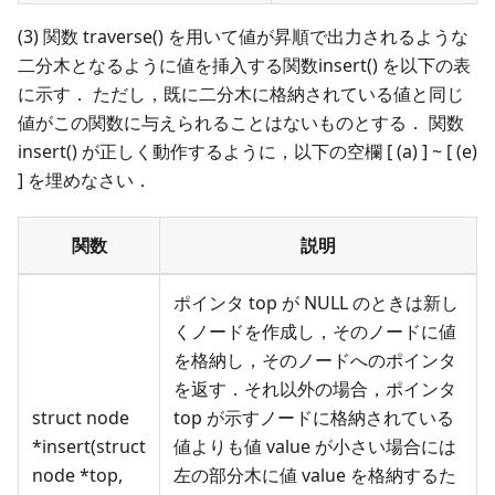
(3) 関数 traverse() を用いて値が昇順で出力されるような
二分木となるように値を挿入する関数insert() を以下の表
に示す． ただし，既に二分木に格納されている値と同じ
値がこの関数に与えられることはないものとする． 関数
insert() が正しく動作するように，以下の空欄 [ (a) ] ~ [ (e)
] を埋めなさい．
関数
説明
ポインタ top が NULL のときは新し
くノードを作成し，そのノードに値
を格納し，そのノードへのポインタ
を返す．それ以外の場合，ポインタ
struct node
top が示すノードに格納されている
*insert(struct
値よりも値 value が小さい場合には
node *top,
左の部分木に値 value を格納するた