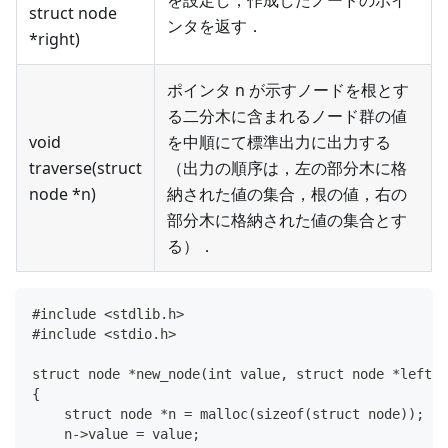
を設定し，作成したノードのポイ
struct node
ンタを返す．
*right)
ポインタ n が示すノードを根とす
る二分木に含まれるノード群の値
void
を中順にて標準出力に出力する
traverse(struct
（出力の順序は，左の部分木に格
node *n)
納された値の集合，根の値，右の
部分木に格納された値の集合とす
る）．
#include <stdlib.h>
#include <stdio.h>
struct node *new_node(int value, struct node *left, 
{
    struct node *n = malloc(sizeof(struct node));
    n->value = value;