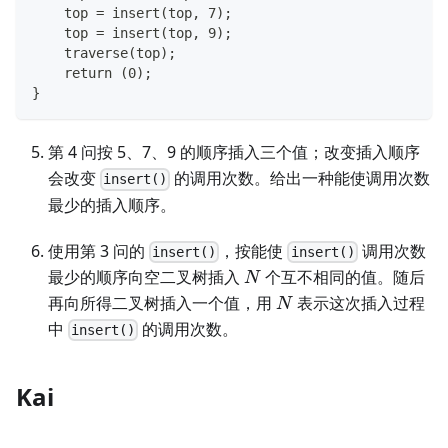
    top = insert(top, 7);
    top = insert(top, 9);
    traverse(top);
    return (0);
}
第 4 问按 5、7、9 的顺序插入三个值；改变插入顺序
会改变
的调用次数。给出一种能使调用次数
insert()
最少的插入顺序。
使用第 3 问的
，按能使
调用次数
insert()
insert()
N
最少的顺序向空二叉树插入
个互不相同的值。随后
N
N
再向所得二叉树插入一个值，用
表示这次插入过程
N
中
的调用次数。
insert()
Kai