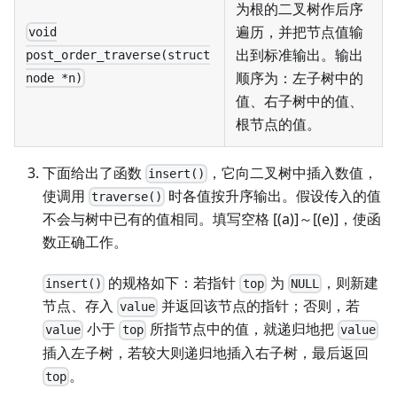
为根的二叉树作后序
遍历，并把节点值输
void
出到标准输出。输出
post_order_traverse(struct
顺序为：左子树中的
node *n)
值、右子树中的值、
根节点的值。
下面给出了函数
，它向二叉树中插入数值，
insert()
使调用
时各值按升序输出。假设传入的值
traverse()
不会与树中已有的值相同。填写空格 [(a)]～[(e)]，使函
数正确工作。
的规格如下：若指针
为
，则新建
insert()
top
NULL
节点、存入
并返回该节点的指针；否则，若
value
小于
所指节点中的值，就递归地把
value
top
value
插入左子树，若较大则递归地插入右子树，最后返回
。
top