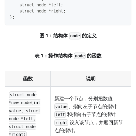
    struct node *left;
    struct node *right;
};
图 1：结构体
的定义
node
表 1：操作结构体
的函数
node
函数
说明
struct node
新建一个节点，分别把数值
*new_node(int
、指向左子节点的指针
value
value, struct
和指向右子节点的指针
left
node *left,
设入该节点，并返回新节
right
struct node
点的指针。
*right)