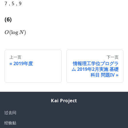
7，5，9
(6)
O(\log
(
lo
g
)
O
N
N)
上一页
下一页
2019年度
情報理工学位プログラ
ム 2019年2月実施 基礎
科目 問題IV
Kai Project
过去问
经验贴