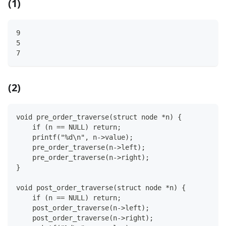
(1)
9
5
7
(2)
void pre_order_traverse(struct node *n) {
    if (n == NULL) return;
    printf("%d\n", n->value);
    pre_order_traverse(n->left);
    pre_order_traverse(n->right);
}
void post_order_traverse(struct node *n) {
    if (n == NULL) return;
    post_order_traverse(n->left);
    post_order_traverse(n->right);