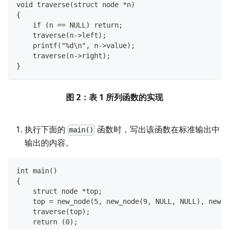
void traverse(struct node *n)
{
    if (n == NULL) return;
    traverse(n->left);
    printf("%d\n", n->value);
    traverse(n->right);
}
图 2：表 1 所列函数的实现
执行下面的
函数时，写出该函数在标准输出中
main()
输出的内容。
int main()
{
    struct node *top;
    top = new_node(5, new_node(9, NULL, NULL), new_n
    traverse(top);
    return (0);