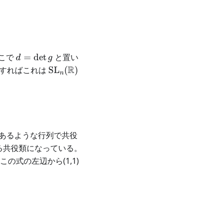
d=\det
ここで
=
det
と置い
d
g
g
\mathrm{SL}_n(\mathbb{R})
R
すればこれは
SL
(
)
n
あるような行列で共役
L}_4(\mathbb{R})
る共役類になっている。
の式の左辺から(1,1)
0&-1&0&0\\ 0&0&1&0\\ 0&0&0&1\\ 0&0&0&0 \end{