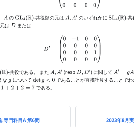
0
0
0
0
′
A
\mathrm{GL}_4(\mathbb{R})
R
A,A'
\mathrm{
R
、
の
GL
(
)
-共役類の元は
,
のいずれかに
SL
(
)
-
A
A
A
4
4
4(\mathbb{R})
D
の元は
または
D
0
−
1
0
0
D'=\begin{pmatrix} 
0
0
0
0
′
=
D
0
0
0
1
0
0
0
0
′
′
′
thrm{SL}_4(\mathbb{R})
R
A,A'
D,D'
A'=gAg
(
)
-共役である。 また
,
(resp.
,
) に関して
=
A
A
D
D
A
g
A
g
\det
うな
について
det
<
0
であることが直接計算することでわ
g
g
g<0
+2+2=7
1
+
2
+
2
=
7
である。
施 専門科目A 第6問
2023年8月