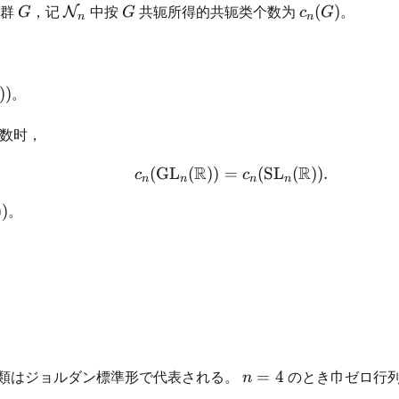
G
\mathcal{N}_n
G
c_n(G)
子群
，记
中按
共轭所得的共轭类个数为
(
)
。
N
G
G
c
G
n
n
thrm{GL}_4(\mathbb{R}))
))
。
数时，
R
R
(
GL
(
))
=
c_n(\mathrm{GL}_n(
(
SL
(
))
.
c
c
n
n
n
n
thrm{SL}_4(\mathbb{R}))
))
。
n=4
類はジョルダン標準形で代表される。
=
4
のとき巾ゼロ行
n