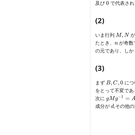
0
及び
0
で代表され
(2)
M,N
いま行列
,
M
N
n
たとき、
が奇数
n
の元であり、しか
(3)
B,C,0
まず
,
,
0
につ
B
C
をとって不変であ
−
1
gMg^{-1}
次に
=
g
M
g
d
成分が
,その他
d