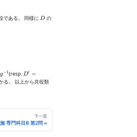
SL}_4(\mathbb{R})
D
共役である。 同様に
の
D
0&-1&0&0\\ 0&0&0&0\\ 0&0&0&1\\ 0&0&0&0\\ \en
−
1
′
^{-1}
D'=gDg^{-1}
(resp.
=
g
D
かる。 以上から共役類
下一页
実施 専門科目B 第2問