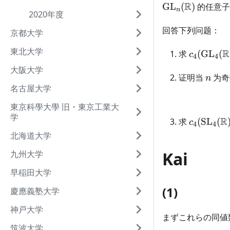
2
R
GL
(
)
的任意
n
2020年度
回答下列问题：
京都大学
東北大学
c_4(\ma
R
求
(
GL
(
c
4
4
大阪大学
n
证明当
为奇
n
名古屋大学
東京科學大學 旧・東京工業大
学
c_4(\ma
R
求
(
SL
(
c
4
4
北海道大学
Kai
九州大学
早稲田大学
(1)
慶應義塾大学
神戸大学
まずこれらの同値
筑波大学