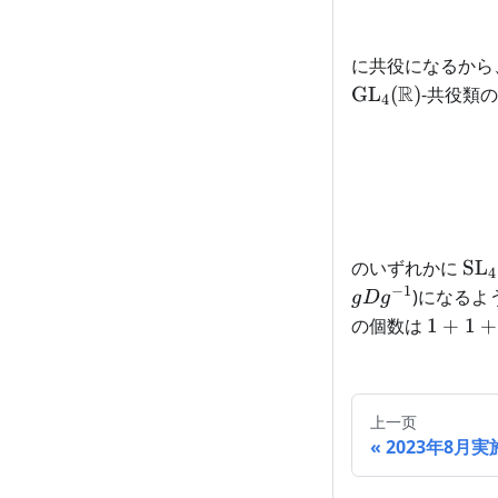
に共役になるから
\mathrm{GL}_
R
GL
(
)
-共役類
4
\ma
のいずれかに
SL
4
−
1
)になるよ
g
D
g
1+1+1
の個数は
1
+
1
+
上一页
2023年8月実