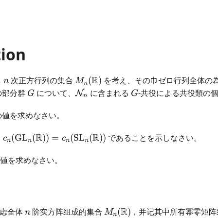
tion
n
M_n(\mathbb{R})
R
し
次正方行列の集合
(
)
を考え、その巾ゼロ行列全体の
n
M
n
{GL}_n(\mathbb{R})
G
\mathcal{N}_n
G
の部分群
について、
に含まれる
-共役による共役類の
N
G
G
n
m{GL}_4(\mathbb{R}))
の値を求めなさい。
c_n(\mathrm{GL}_n(\mathbb{R}))=c_n(\mathrm
R
R
き
(
GL
(
))
=
(
SL
(
))
であることを示しなさい。
c
c
n
n
n
n
m{SL}_4(\mathbb{R}))
値を求めなさい。
n
M_n(\mathbb{R})
R
考虑全体
阶实方阵组成的集合
(
)
，并记其中所有幂零矩阵
n
M
n