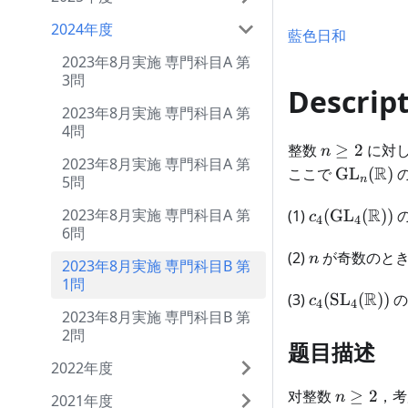
2024年度
藍色日和
2023年8月実施 専門科目A 第
3問
Descrip
2023年8月実施 専門科目A 第
4問
n\geq2
整数
≥
2
に対
n
2023年8月実施 専門科目A 第
\mathrm
R
ここで
GL
(
)
5問
n
c_4(\mathr
R
2023年8月実施 専門科目A 第
(1)
(
GL
(
))
c
4
4
6問
n
(2)
が奇数のと
n
2023年8月実施 専門科目B 第
1問
c_4(\mathr
R
(3)
(
SL
(
))
の
c
4
4
2023年8月実施 専門科目B 第
2問
题目描述
2022年度
n\geq
对整数
≥
2
，
n
2021年度