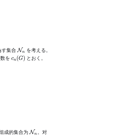
\mathcal{N}_n
為す集合
を考える。
N
n
c_n(G)
個数を
(
)
とおく。
c
G
n
{SL}_n(\mathbb{R}))
\mathcal{N}_n
\mathrm{GL}_n(\mathbb{R})
组成的集合为
。对
N
n