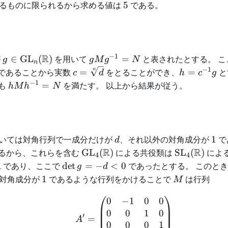
5
るものに限られるから求める値は
5
である。
−
1
g\in\mathrm{GL}_n(\mathbb{R})
R
gMg^{-1}=N
が
∈
GL
(
)
を用いて
=
と表されたとする。 
g
g
M
g
N
n
−
1
c=\sqrt[n]
h=c^{-1}g
であることから実数
=
をとることができ、
=
と
n
c
d
h
c
g
{d}
−
1
hMh^{-1}=N
も
=
を満たす。 以上から結果が従う。
h
M
h
N
d
1
いては対角行列で一成分だけが
、それ以外の対角成分が
1
で
d
\mathrm{GL}_4(\mathbb{R})
R
\mathrm{S
R
るから、これらを含む
GL
(
)
による共役類は
SL
(
)
によ
4
4
=A
\det
であり、ここで
det
=
−
<
0
であったとする。 このときこ
A
g
d
g=-
1
M
の対角成分が
1
であるような行列をかけることで
は行列
M
d<0
0
−
1
0
0
A'=\begin{pmatrix} 
0
0
1
0
′
=
A
0
0
0
1