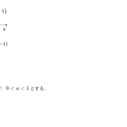
0<a<1
で、
0
<
<
1
とする。
a