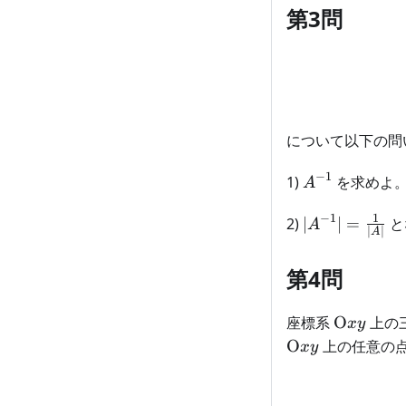
\cdots
第3問
\times
2
\times
1
について以下の問
−
1
A^{-1}
1)
を求めよ
A
1
−
1
|A^{-1}|=
2)
∣
∣
=
と
A
∣
∣
A
\frac{1}
{|A|}
第4問
\text{O}
座標系
O
上の
x
y
O
上の任意の
x
y