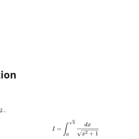
tion
よ。
I = \int_0^{\sqrt{3}} 
3
d
x
∫
=
I
2
+
1
x
0