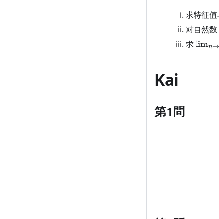
求特征值
对自然数
\lim_
求
lim
→
n
Kai
第1問