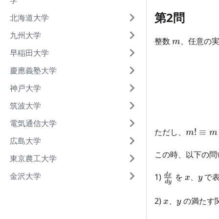
学
第2問
北海道大学
九州大学
m
整数
、任意の
m
早稲田大学
慶應義塾大学
神戸大学
筑波大学
電気通信大学
m!
ただし、
!
≡
m
m
広島大学
\equiv
m
この時、以下の問
東京農工大学
\times
金沢大学
\frac{dx}
x
(m-1)
y
d
x
1)
を
、
で
x
y
d
y
{dy}
\times
(m-2)
x
y
2)
、
の満たす
x
y
\times