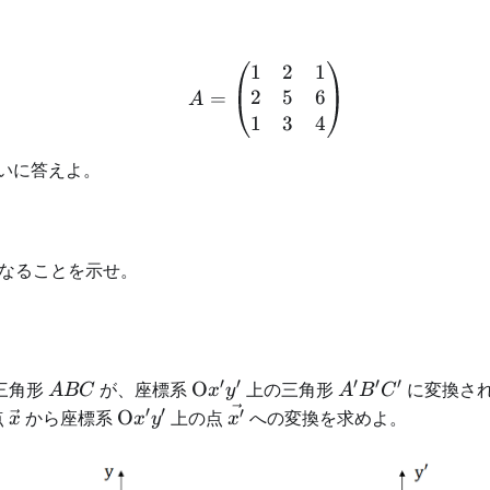
1
2
1
A=\begin{pmatrix} 1 & 
2
5
6
=
A
1
3
4
いに答えよ。
。
なることを示せ。
′
′
′
′
′
xy
ABC
\text{O}x'y'
A'B'C'
三角形
が、座標系
O
上の三角形
に変換され
A
BC
x
y
A
B
C
′
′
\vec{x}
\text{O}x'y'
\vec{x'}
′
点
から座標系
O
上の点
への変換を求めよ。
x
x
y
x