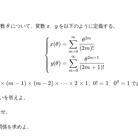
\theta
x
y
実数
について、変数
、
を以下のように定義する。
θ
x
y
⎧
∞
2
\left\{ \begin{aligned
m
θ
∑
(
)
=
x
θ
(
2
)!
m
⎨
=
0
m
∞
2
+
1
m
θ
∑
⎩
(
)
=
y
θ
(
2
+
1
)!
m
=
0
m
0
0!
0^0
×
(
−
1
)
×
(
−
2
)
×
⋯
×
2
×
1
、
0
!
=
1
、
0
=
1
で
m
m
=
= 1
1
いを答えよ。
表せ。
関係を求めよ。