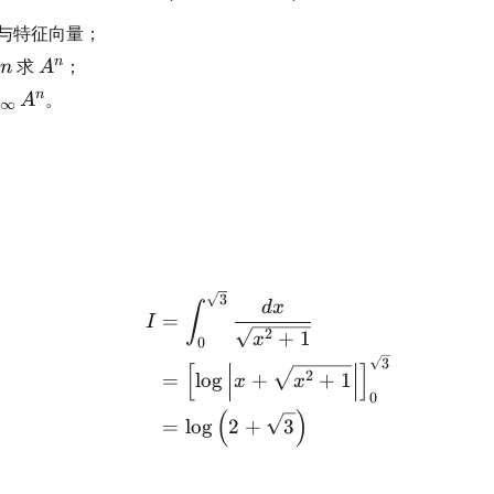
与特征向量；
n
A^n
n
求
；
n
A
{n\to\infty}A^n
n
。
A
∞
\begin{aligned} I &= \i
3
d
x
∫
=
I
2
+
1
x
0
3
[
]
2
=
lo
g
+
+
1
x
x
0
(
)
=
lo
g
2
+
3