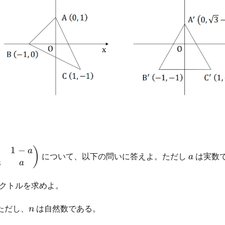
1
−
pmatrix}
a
)
a
について、以下の問いに答えよ。ただし
は実数
a
1-a & a
a
a
rix}
ベクトルを求めよ。
n
ただし、
は自然数である。
n