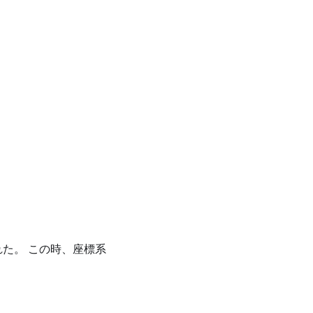
2 & 1 \\ 2 & 5 & 6 \\ 1 & 3 & 4\\ \end{pmatrix}
\text{O}xy
た。 この時、座標系