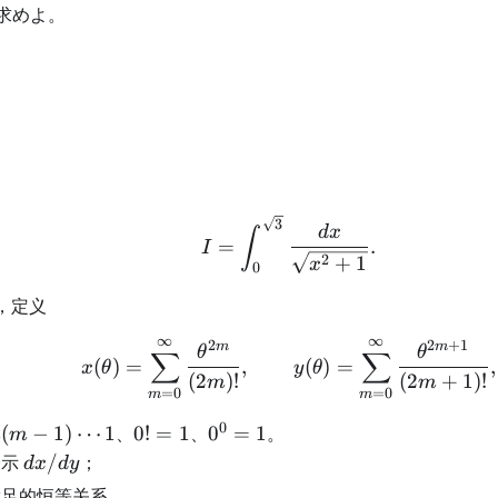
求めよ。
I=\int_0^{\sqrt3}\fr
3
d
x
∫
=
.
I
2
+
1
x
0
theta
，定义
∞
∞
2
2
+
1
x(\theta)=\sum_{m=0
m
m
θ
θ
∑
∑
(
)
=
,
(
)
=
,
x
θ
y
θ
(
2
)!
(
2
+
1
)!
m
m
=
0
=
0
m
m
0
m-
0!=1
0^0=1
(
−
1
)
⋯
1
、
0
!
=
1
、
0
=
1
。
m
m
s1
dx/dy
表示
/
；
d
x
d
y
足的恒等关系。