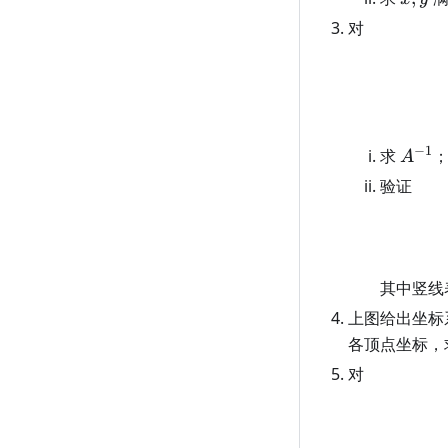
对
−
1
A^{-
求
A
验证
其中竖线
上图给出坐标
各顶点坐标，
对