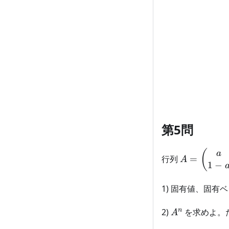
第5問
A=\begin{
(
a
行列
=
A
1
−
a & 1-a \\ 
\end{pmat
1) 固有値、固有
A^n
n
2)
を求めよ。
A