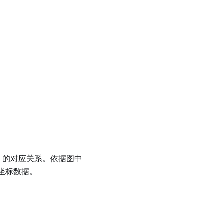
&2&1\\2&5&6\\1&3&4\end{pmatrix},
},
′
的对应关系。依据图中
坐标数据。
1-a\\1-a&a\end{pmatrix}, \qquad0<a<1,