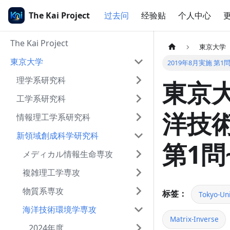
The Kai Project
过去问
经验贴
个人中心
The Kai Project
東京大学
東京大学
2019年8月実施 第1
理学系研究科
東京大
工学系研究科
洋技術
情報理工学系研究科
新領域創成科学研究科
第1問
メディカル情報生命専攻
複雑理工学専攻
物質系専攻
标签：
Tokyo-Uni
海洋技術環境学専攻
Matrix-Inverse
2024年度