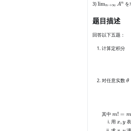
\lim_{n
n
3)
lim
を
A
→
∞
n
\rightarrow
\infty}
题目描述
A^n
回答以下五题：
计算定积分
\
对任意实数
θ
m!=m(
其中
!
=
m
1)\cdot
x,y
用
,
x
y
x,y
求
,
满
x
y