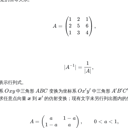
1
2
1
A=\begin{pmatrix}1
2
5
6
=
,
A
1
3
4
1}
；
1
|A^{-1}|=\frac1{|A|
−
1
∣
∣
=
,
A
∣
∣
A
表示行列式。
′
′
′
′
Oxy
ABC
Ox'y'
A'B'C'
系
中三角形
变换为坐标系
中三角形
O
x
y
A
BC
O
x
y
A
B
C
′
\boldsymbol
\boldsymbol
求任意点向量
到
的仿射变换；现有文字未另行列出图内的
x
x
x
x'
1
−
A=\begin{pmatrix}a&
(
)
a
a
=
,
0
<
<
1
,
A
a
1
−
a
a