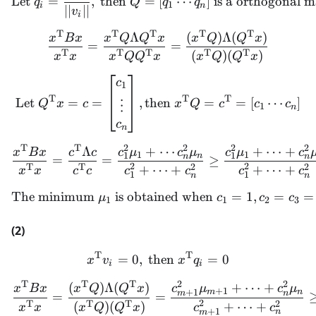
Let
=
,
then
=
[
⋯
]
is a orthogonal m
q
Q
q
q
1
i
n
∣∣
∣∣
v
i
T
T
T
T
T
Λ
(
)
Λ
(
)
\frac{x^{\mathrm{T}}B
x
B
x
x
Q
Q
x
x
Q
Q
x
=
=
T
T
T
T
T
(
)
(
)
x
x
x
Q
Q
x
x
Q
Q
x
\text{Let }Q^{\mathrm{T}
c
1
T
T
T
Let
=
=
,
then
=
=
[
⋯
]
Q
x
c
x
Q
c
c
c
⋮
1
n
c
n
T
T
2
2
2
2
Λ
+
⋯
+
⋯
+
\frac{x^\mathrm{T}Bx}{x
x
B
x
c
c
c
μ
c
μ
c
μ
c
1
1
1
1
n
n
n
=
=
≥
2
2
T
T
2
2
+
⋯
+
+
⋯
+
x
x
c
c
c
c
c
c
1
1
n
n
The minimum
is obtained when
\text{The minimum }\mu_1
=
1
,
=
=
μ
c
c
c
1
1
2
3
(2)
T
T
x^{\mathrm{T}}v_i = 0,\
=
0
,
then
=
0
x
v
x
q
i
i
2
2
T
T
T
+
⋯
+
(
)
Λ
(
)
\begin{aligned} \frac{
c
μ
c
μ
x
B
x
x
Q
Q
x
+
1
+
1
m
n
n
m
=
=
2
T
T
T
2
(
)
(
)
+
⋯
+
x
x
x
Q
Q
x
c
c
+
1
n
m