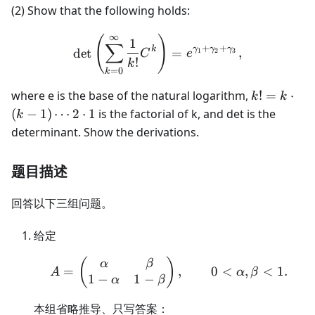
(2) Show that the following holds:
∞
(
)
\det\left(\sum_{k=0}^{\
1
∑
+
+
k
γ
γ
γ
det
=
,
1
2
3
C
e
!
k
=
0
k
k! = k
where e is the base of the natural logarithm,
!
=
⋅
k
k
\cdot
(
−
1
)
⋯
2
⋅
1
is the factorial of k, and det is the
k
(k - 1)
determinant. Show the derivations.
\cdots
2
题目描述
\cdot
1
回答以下三组问题。
给定
A=\begin{pmatrix}\alp
(
)
α
β
=
,
0
<
,
<
1.
A
α
β
1
−
1
−
α
β
本组省略推导、只写答案：