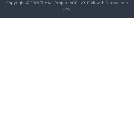
Copyright © 2026 The Kai Project. AGPL v3. Built with Docusaurus
& 🩷.