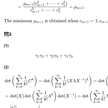
2
2
(
+
⋯
+
)
μ
c
c
+
1
+
1
m
n
m
=
=
μ
+
1
m
2
2
+
⋯
+
c
c
+
1
n
m
The minimum
is obtained when
\text{The minimum }\mu
=
1
,
μ
c
c
+
1
+
1
+
m
m
m
問3
(1)
+
\gamma_1\gamma_2 + \
+
γ
γ
γ
γ
γ
γ
1
2
2
3
1
3
(2)
∞
∞
\begin{aligned} &\det\b
1
1
(
)
(
)
∑
∑
−
1
k
k
det
=
det
(
Λ
)
=
det
C
X
X
!
!
k
k
=
0
=
0
k
k
∞
∞
1
1
(
)
(
∑
∑
−
1
k
=
det
(
)
det
Λ
det
(
)
=
det
X
X
!
!
k
k
=
0
=
0
k
k
γ
1
e