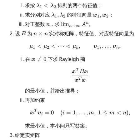
\lambda_1<\lambda_2
求按
<
排列的两个特征值；
λ
λ
1
2
\lambda_1,\lambda_2
\boldsymbol
求分别对应
,
的特征向量
,
；
λ
λ
x
x
1
2
1
2
x_1,\boldsymbol
n
\lim_{n\to\infty}A^n
n
对正整数
，求
lim
。
n
A
→
∞
n
x_2
B
n\times
设
为
×
实对称矩阵，特征值、对应特征向量为
B
n
n
n
<
<
⋯
<
\mu_1<\mu_2<\cdots<\m
,
,
…
,
.
μ
μ
μ
v
v
1
2
1
n
n
\boldsymbol
在

=
0
下求 Rayleigh 商
x
x\ne0
T
\frac{\boldsymbol x^
x
B
x
T
x
x
的最小值，并给出推导；
再加约束
T
\boldsymbol x^T\bold
=
0
(
=
1
,
…
,
,
1
≤
<
)
,
x
v
i
m
m
n
i
求最小值，本小问只写答案。
给定实矩阵