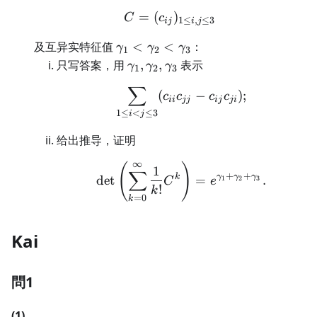
=
(
C=(c_{ij})_{1\le i,j\le3
)
C
c
1
≤
,
≤
3
ij
i
j
\gamma_1<\gamma_2<\gamma
及互异实特征值
<
<
：
γ
γ
γ
1
2
3
\gamma_1,\gamma_2,\gamma
只写答案，用
,
,
表示
γ
γ
γ
1
2
3
∑
\sum_{1\le i<j\le3}(c_{
(
−
)
;
c
c
c
c
ii
jj
ij
ji
1
≤
<
≤
3
i
j
给出推导，证明
∞
(
)
\det\left(\sum_{k=0
1
∑
+
+
k
γ
γ
γ
det
=
.
1
2
3
C
e
!
k
=
0
k
Kai
問1
(1)