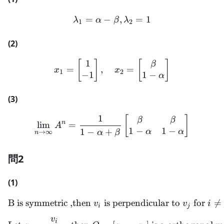
=
−
\lambda_1 = \alpha - \be
,
=
1
λ
α
β
λ
1
2
(2)
1
x_1 = \begin{bmatrix} 1 
[
]
[
]
β
=
,
=
x
x
1
2
−
1
1
−
α
(3)
1
\lim_{n \rightarrow \inft
[
]
β
β
n
lim
=
A
1
−
1
−
1
−
+
α
α
α
β
→
∞
n
問2
(1)
B is symmetric ,then
is perpendicular to
\text{B is symmetric ,then 
for

=
v
v
i
i
j
v
\text{Let } q_i = \frac{v_i
i