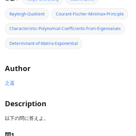
Rayleigh-Quotient
Courant-Fischer-Minimax-Principle
Characteristic-Polynomial-Coefficients-from-Eigenvalues
Determinant-of-Matrix-Exponential
Author
之遥
Description
以下の問に答えよ。
問1