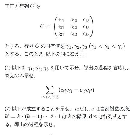
C
実正方行列
を
C
C = \begin{pmatrix} c_{1
c
c
c
11
12
13
=
c
c
c
C
21
22
23
c
c
c
31
32
33
C
\gamma_1,\gamma_2,\g
とする。行列
の固有値を
,
,
(
<
<
)
C
γ
γ
γ
γ
γ
γ
1
2
3
1
2
3
\ (\gamma_1 < \gamma_
とする。このとき, 以下の問に答えよ。
\gamma_3)
\gamma_1,\gamma_2,\gamma_3
(1) 以下を
,
,
を用いて示せ。導出の過程を省略し,
γ
γ
γ
1
2
3
答えのみ示せ。
∑
\sum_{1 \le i < j \le 3}(c_{
(
−
)
c
c
c
c
ii
jj
ij
ji
1
≤
<
≤
3
i
j
e
(2) 以下が成立することを示せ。ただし,
は自然対数の底,
e
k!=k
k
\det
!
=
⋅
(
−
1
)
⋯
2
⋅
1
は
の階乗,
det
は行列式とす
k
k
k
k
\cdot
る。導出の過程を示せ。
(k-1)