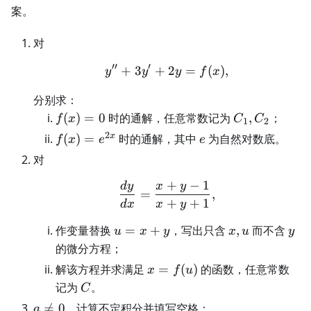
案。
对
′′
′
+
3
+
y''+3y'+2y=f(x),
2
=
(
)
,
y
y
y
f
x
分别求：
f(x)=0
C_1,C_2
(
)
=
0
时的通解，任意常数记为
,
；
f
x
C
C
1
2
2
f(x)=e^{2x}
e
x
(
)
=
时的通解，其中
为自然对数底。
f
x
e
e
对
+
−
1
d
y
x
y
\frac{dy}{dx}=\frac{x
=
,
+
+
1
d
x
x
y
u=x+y
x,u
y
作变量替换
=
+
，写出只含
,
而不含
u
x
y
x
u
y
的微分方程；
x=f(u)
解该方程并求满足
=
(
)
的函数，任意常数
x
f
u
C
记为
。
C
a\ne0

=
0
，计算不定积分并填写空格：
a