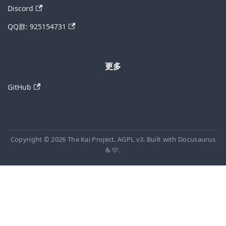
Discord
QQ群: 925154731
更多
GitHub
Copyright © 2026 The Kai Project. AGPL v3. Built with Docusaurus
& 🩷.