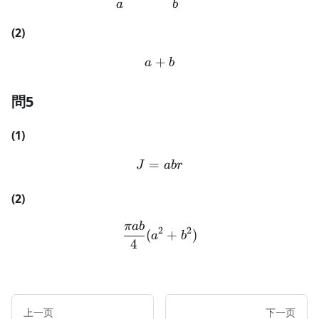
a
b
(2)
+
a + b
a
b
問5
(1)
=
J = abr
J
ab
r
(2)
πab
\frac{\pi ab}{4}(a^2 + b
2
2
(
+
)
a
b
4
上一页
下一页