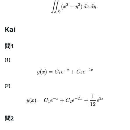
\iint_D(x^2+y^2)\,dx
∬
2
2
(
+
)
.
x
y
d
x
d
y
D
Kai
問1
(1)
−
−
2
x
x
(
)
=
y(x) = C_1 e^{-x} + C_2 
+
y
x
C
e
C
e
1
2
(2)
1
y(x) = C_1 e^{-x} + C_2 
−
−
2
2
x
x
x
(
)
=
+
+
y
x
C
e
C
e
e
1
2
12
問2