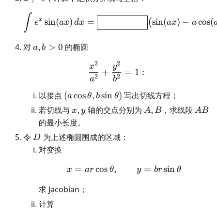
\int e^x\sin(ax)\,dx =\
∫
x
sin
(
)
=
sin
(
)
−
cos
(
(
e
a
x
d
x
e
x
p
ress
i
o
n
a
x
a
a,b>0
对
,
>
0
的椭圆
a
b
2
2
\frac{x^2}{a^2}+\frac
x
y
+
=
1
:
2
2
a
b
(a\cos\theta,b\sin\theta)
以接点
(
cos
,
sin
)
写出切线方程；
a
θ
b
θ
x,y
A,B
AB
若切线与
,
轴的交点分别为
,
，求线段
x
y
A
B
A
B
的最小长度。
D
令
为上述椭圆围成的区域：
D
对变换
=
cos
,
x=ar\cos\theta,\qqua
=
sin
x
a
r
θ
y
b
r
θ
求 Jacobian；
计算