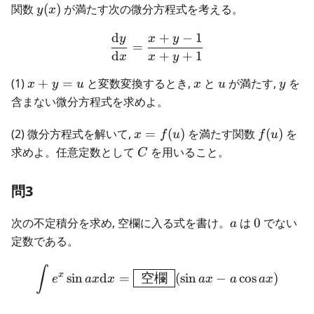
y(x)
関数
(
)
が満たす次の微分方程式を考える。
y
x
d
+
−
1
y
x
y
\frac{\text{d}y}{\text{d}
=
d
+
+
1
x
x
y
x
x
u
y
(1)
+
=
と変数変換するとき,
と
が満たす,
を
x
y
u
x
u
y
+
含まない微分方程式を求めよ。
y
=
x =
f(u)
(2) 微分方程式を解いて,
=
(
)
を満たす関数
(
)
を
x
f
u
f
u
u
f(u)
C
求めよ。任意定数として
を用いること。
C
問3
a
0
次の不定積分を求め, 空欄に入る式を書け。
は
0
でない
a
定数である。
\int e^{x}\sin ax \text{d
∫
x
sin
d
=
空欄
(
sin
−
cos
)
e
a
x
x
a
x
a
a
x