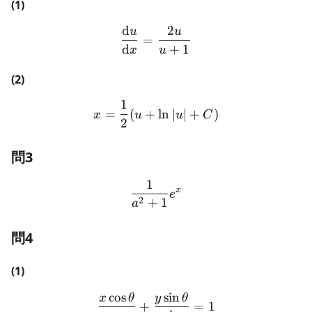
(1)
d
2
u
u
\frac{\text{d}u}{\text{d
=
d
+
1
x
u
(2)
1
x = \frac{1}{2}(u + \ln|u
=
(
+
ln
∣
∣
+
)
x
u
u
C
2
問3
1
\frac{1}{a^2 + 1}e^{x}
x
e
2
+
1
a
問4
(1)
cos
sin
x
θ
y
θ
\frac{x\cos\theta}{a} + \
+
=
1