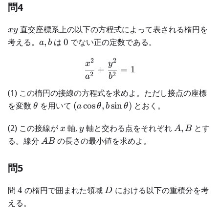
問4
xy
直交座標系上の以下の方程式によって表される楕円を
x
y
a,b
0
考える。
,
は
0
でない正の定数である。
a
b
2
2
\frac{x^2}{a^2} + \frac{
x
y
+
=
1
2
2
a
b
(1) この楕円の接線の方程式を求めよ。ただし接点の座標
\theta
(a\cos\theta,b\sin\theta)
を変数
を用いて
(
cos
,
sin
)
とおく。
θ
a
θ
b
θ
x
y
A,B
(2) この接線が
軸,
軸と交わる点をそれぞれ
,
とす
x
y
A
B
AB
る。線分
の長さの最小値を求めよ。
A
B
問5
4
D
問
4
の楕円で囲まれた領域
における以下の重積分を考
D
える。