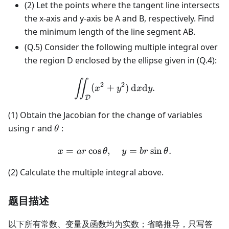
(2) Let the points where the tangent line intersects
the x-axis and y-axis be A and B, respectively. Find
the minimum length of the line segment AB.
(Q.5) Consider the following multiple integral over
the region D enclosed by the ellipse given in (Q.4):
\iint_{\mathcal{D}} (x^
∬
2
2
(
+
)
d
d
.
x
y
x
y
D
(1) Obtain the Jacobian for the change of variables
\theta
using r and
:
θ
=
cos
,
x = ar\cos\theta, \quad y 
=
sin
.
x
a
r
θ
y
b
r
θ
(2) Calculate the multiple integral above.
题目描述
以下所有常数、变量及函数均为实数；省略推导，只写答