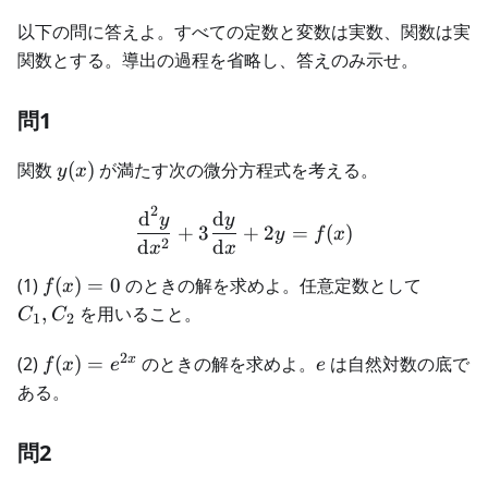
以下の問に答えよ。すべての定数と変数は実数、関数は実
関数とする。導出の過程を省略し、答えのみ示せ。
問1
y(x)
関数
(
)
が満たす次の微分方程式を考える。
y
x
2
\frac{\text{d}^2y}{\text
d
d
y
y
+
3
+
2
=
(
)
y
f
x
2
d
d
x
x
f(x)
C_1,C
(1)
(
)
=
0
のときの解を求めよ。任意定数として
f
x
= 0
,
を用いること。
C
C
1
2
2
f(x) =
e
x
(2)
(
)
=
のときの解を求めよ。
は自然対数の底で
f
x
e
e
e^{2x}
ある。
問2