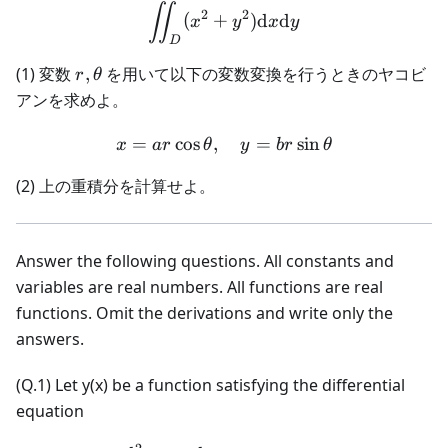
\iint_{D} (x^2 + y^2) \te
∬
2
2
(
+
)
d
d
x
y
x
y
D
r,\theta
(1) 変数
,
を用いて以下の変数変換を行うときのヤコビ
r
θ
アンを求めよ。
=
cos
,
x = ar\cos\theta ,\quad y 
=
sin
x
a
r
θ
y
b
r
θ
(2) 上の重積分を計算せよ。
Answer the following questions. All constants and
variables are real numbers. All functions are real
functions. Omit the derivations and write only the
answers.
(Q.1) Let y(x) be a function satisfying the differential
equation