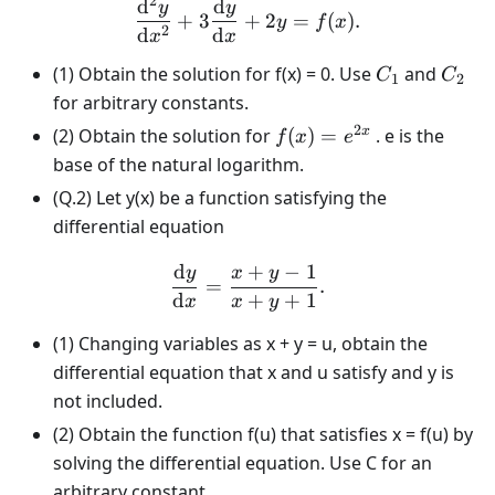
2
d
d
\frac{\mathrm{d}^2 y}{
y
y
+
3
+
2
=
(
)
.
y
f
x
2
d
d
x
x
C_1
C_2
(1) Obtain the solution for f(x) = 0. Use
and
C
C
1
2
for arbitrary constants.
2
f(x) =
x
(2) Obtain the solution for
(
)
=
. e is the
f
x
e
e^{2x}
base of the natural logarithm.
(Q.2) Let y(x) be a function satisfying the
differential equation
d
+
−
1
y
x
y
\frac{\mathrm{d}y}{\ma
=
.
d
+
+
1
x
x
y
(1) Changing variables as x + y = u, obtain the
differential equation that x and u satisfy and y is
not included.
(2) Obtain the function f(u) that satisfies x = f(u) by
solving the differential equation. Use C for an
arbitrary constant.