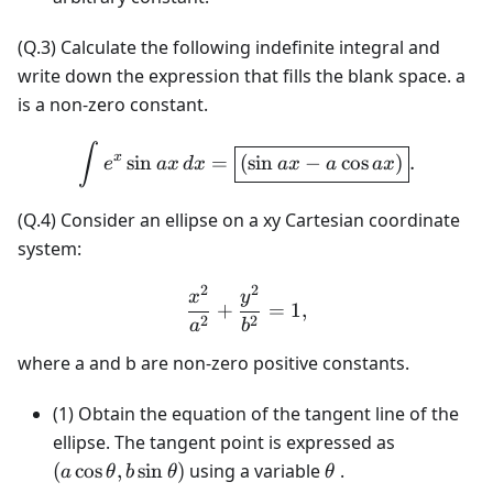
(Q.3) Calculate the following indefinite integral and
write down the expression that fills the blank space. a
is a non-zero constant.
\int e^x \sin ax \, dx = \b
∫
x
sin
=
(
sin
−
cos
)
.
e
a
x
d
x
a
x
a
a
x
(Q.4) Consider an ellipse on a xy Cartesian coordinate
system:
2
2
\frac{x^2}{a^2} + \frac{
x
y
+
=
1
,
2
2
a
b
where a and b are non-zero positive constants.
(1) Obtain the equation of the tangent line of the
(a\cos\the
ellipse. The tangent point is expressed as
b\sin\thet
\theta
(
cos
,
sin
)
using a variable
.
a
θ
b
θ
θ