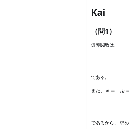
Kai
（問1）
偏導関数は、
である。
x=1,y=2
また、
=
1
,
x
y
であるから、 求