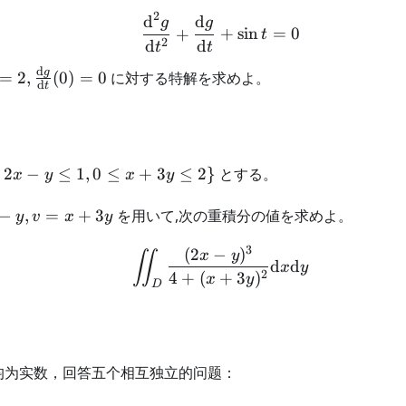
2
\frac{\text{d}^2g}{\te
d
d
g
g
+
+
sin
=
0
t
2
d
d
t
t
d
 =
g
=
2
,
(
0
)
=
0
に対する特解を求めよ。
d
t
rac{\text{d}g}
xt{d}t}(0)=0
2
−
≤
1
,
0
≤
+
3
≤
2
}
とする。
x
y
x
y
−
,
=
+
3
を用いて,次の重積分の値を求めよ。
y
v
x
y
3
(
2
−
)
\iint_{D} \frac{(2x - y
x
y
∬
d
d
x
y
2
4
+
(
+
3
)
x
y
D
均为实数，回答五个相互独立的问题：