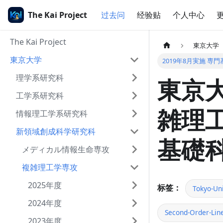
The Kai Project
过去问
经验贴
个人中心
The Kai Project
東京大学
東京大学
2019年8月実施 専
理学系研究科
東京大
工学系研究科
雑理工
情報理工学系研究科
新領域創成科学研究科
基礎科
メディカル情報生命専攻
複雑理工学専攻
2025年度
标签：
Tokyo-Uni
2024年度
Second-Order-Line
2023年度