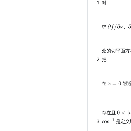
对
\partial
\
求
∂
/
∂
、
f
x
f/\partia
f
x
处的切平面方
把
x=0
在
=
0
附近
x
0<|a|
存在且
0
<
∣
<\inf
−
1
\cos^{-1}
cos
是定义