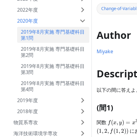
Change-of-Variabl
2022年度
2020年度
Author
2019年8月実施 専門基礎科目
第1問
2019年8月実施 専門基礎科目
Miyake
第2問
2019年8月実施 専門基礎科目
Descrip
第3問
2019年8月実施 専門基礎科目
第4問
以下の間に答えよ
2019年度
(間1)
2018年度
f(x,y)
関数
(
,
)
=
物質系専攻
f
x
y
x
=
(
1
,
2
,
(
1
,
2
))
に
f
海洋技術環境学専攻
x^3