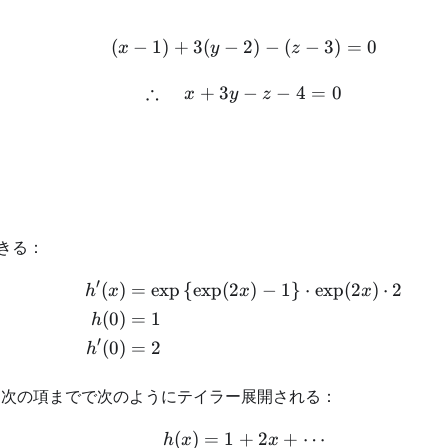
(
−
1
)
+
3
(
−
2
)
−
(
−
3
)
=
0
\begin{aligned} (x-1) + 
x
y
z
∴
+
3
−
−
4
=
0
\begin{aligned} \therefo
x
y
z
きる：
′
(
)
=
exp
{
exp
(
2
)
−
1
}
⋅
exp
(
2
)
⋅
2
\begin{aligned} h'(x) &=
h
x
x
x
(
0
)
=
1
h
′
(
0
)
=
2
h
1次の項までで次のようにテイラー展開される：
(
)
=
1
+
2
+
⋯
\begin{aligned} h(x) = 
h
x
x