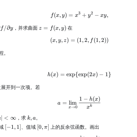
3
2
(
,
)
=
f(x,y)=x^3+y^2-xy,
+
−
,
f
x
y
x
y
x
y
partial
z=f(x,y)
∂
/
∂
，并求曲面
=
(
,
)
在
f
y
z
f
x
y
l
/\partial
(
,
,
)
=
(
1
(x,y,z)=(1,2,f(1,2))
,
2
,
(
1
,
2
))
x
y
z
f
y
程。
(
)
=
exp
{
exp
h(x)=\exp\{\exp(2x)
(
2
)
−
1
}
h
x
x
展开到一次项。若
1
−
(
)
a=\lim_{x\to0}\frac{
h
x
=
lim
a
k
x
→
0
x
k,a
∣
<
∞
，求
,
。
a
k
a
ty
[-1,1]
[0,\pi]
域
[
−
1
,
1
]
、值域
[
0
,
]
上的反余弦函数。画出
π