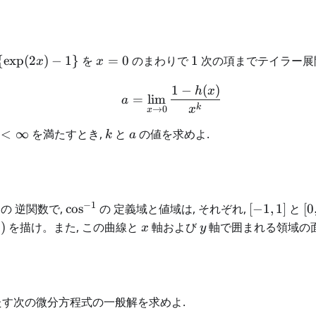
x
1
{
exp
(
2
)
−
1
}
を
=
0
のまわりで
1
次の項までテイラー展開
x
x
=
1
−
(
)
0
a = \lim_{x \rightarrow
h
x
=
lim
a
k
x
→
0
x
k
a
<
∞
を満たすとき,
と
の値を求めよ.
k
a
−
1
s
\cos^{-1}
[-1,1]
[0
の 逆関数で,
cos
の 定義域と値域は, それぞれ,
[
−
1
,
1
]
と
[
0
x
y
)
を描け。また, この曲線と
軸および
軸で囲まれる領域の面
x
y
す次の微分方程式の一般解を求めよ.