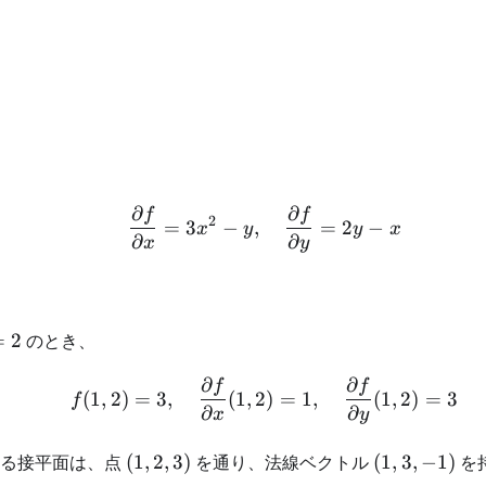
∂
∂
f
f
\begin{aligned} \frac{\p
2
=
3
−
,
=
2
−
x
y
y
x
∂
∂
x
y
=
2
のとき、
∂
∂
f
f
\begin{aligned} f(1,2)=3 
(
1
,
2
)
=
3
,
(
1
,
2
)
=
1
,
(
1
,
2
)
=
3
f
∂
∂
x
y
(1,2,3)
(1,3,-1)
める接平面は、点
(
1
,
2
,
3
)
を通り、法線ベクトル
(
1
,
3
,
−
1
)
を