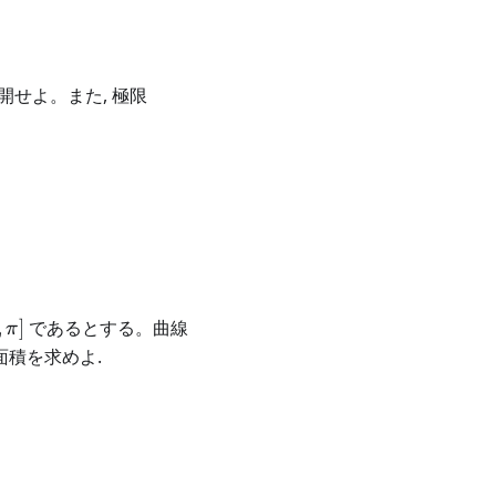
せよ。また, 極限
 0} \frac{1 - h(x)}{x^k}
,\pi]
,
]
であるとする。曲線
π
積を求めよ.