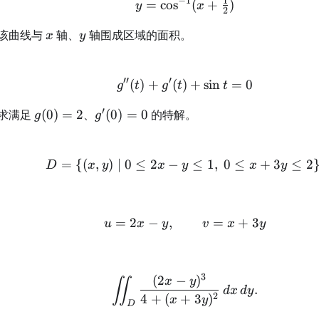
−
1
1
=
cos
y=\cos^{-1}(x+\tfrac
(
+
)
y
x
2
x
y
该曲线与
轴、
轴围成区域的面积。
x
y
′′
′
(
)
+
(
)
g''(t)+g'(t)+\sin t=0
+
sin
=
0
g
t
g
t
t
′
g(0)=2
g'(0)=0
求满足
(
0
)
=
2
、
(
0
)
=
0
的特解。
g
g
=
{(
,
)
∣
0
≤
2
−
D=\{(x,y)\mid0\le2x-y
≤
1
,
0
≤
+
3
≤
2
D
x
y
x
y
x
y
=
2
−
,
u=2x-y,\qquad v=x+
=
+
3
u
x
y
v
x
y
3
(
2
−
)
\iint_D\frac{(2x-y)^
x
y
∬
.
d
x
d
y
2
4
+
(
+
3
)
x
y
D