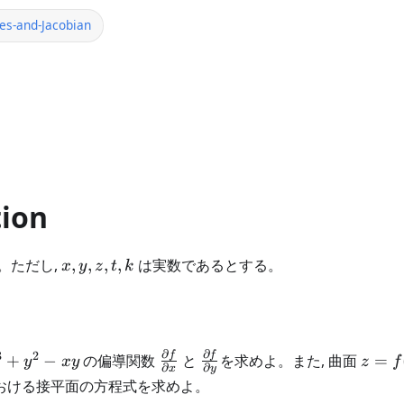
es-and-Jacobian
tion
x,y,z,t,k
。ただし,
,
,
,
,
は実数であるとする。
x
y
z
t
k
∂
∂
3
2
\frac{\partial
\frac{\partial
z =
f
f
+
−
の偏導関数
と
を求めよ。また, 曲面
=
y
x
y
z
f
∂
∂
x
y
f}{\partial x}
f}{\partial y}
f(x,y)
おける接平面の方程式を求めよ。