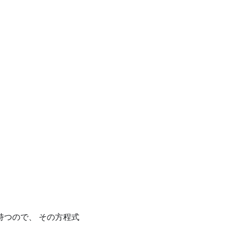
artial f}{\partial x} = 3x^2-y , \ \ \ \ \frac{\partia
, \ \ \ \ \frac{\partial f}{\partial x} (1,2) = 1 , \ \
持つので、 その方程式