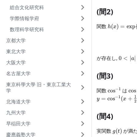
+
総合文化研究科
(間2)
y^2 -
学際情報学府
xy
h(x) =
関数
(
)
=
exp
h
x
数理科学研究科
\exp\
{\exp(2x)
京都大学
- 1\}
東北大学
0 <
が存在し,
0
<
∣
∣
a
大阪大学
|a| <
\infty
名古屋大学
(間3)
東京科學大學 旧・東京工業大
−
1
\cos^{-1}
\co
関数
cos
は
cos
学
1
−
1
y =
=
cos
(
+
y
x
北海道大学
2
\cos^{-1}
(x +
九州大学
(間4)
\frac{1}
早稲田大学
{2})
g(t)
実関数
(
)
が満た
g
t
慶應義塾大学