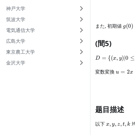
神戸大学
筑波大学
g(0)
また, 初期値
(
0
)
g
電気通信大学
2,\f
{\te
広島大学
(間5)
東京農工大学
D = \
=
{(
,
)
∣0
≤
D
x
y
金沢大学
{(x,y)|0
\le 2x -
u
変数変換
=
2
u
x
y \le
=
1,0 \le
2x
x + 3y
-
\le 2\}
y,v
=
题目描述
x
+
x,y,z,t,k
以下
,
,
,
,
x
y
z
t
k
3y