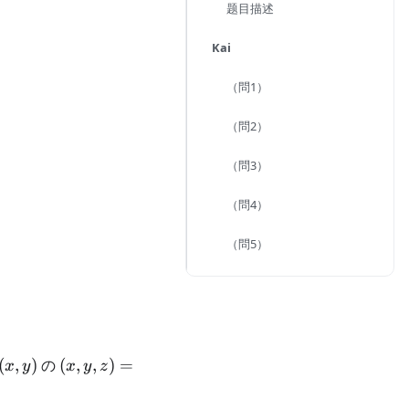
题目描述
Kai
（問1）
（問2）
（問3）
（問4）
（問5）
(x,y,z) =
(
,
)
の
(
,
,
)
=
x
y
x
y
z
(1,2,f(1,2))