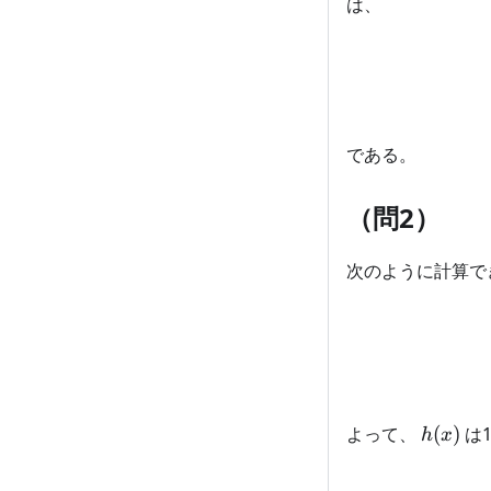
は、
である。
（問2）
次のように計算で
h(x)
よって、
(
)
は
h
x