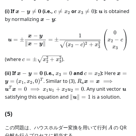
\|\boldsymbol{x}\|
=
\sqrt{x_2^2
x_1^2
\boldsymbol{x}
c
x_3
+ x_3^2}
\boldsymbol{
0
(i) If
−

=
(i.e.,

=
or

=
0
):
is obtained
x
y
c
x
x
u
2
3
+
-
\neq
\neq
\boldsymbol{x}
by normalizing
−
:
x
y
x_2^2
\boldsymbol{y}
x_2
0
-
+
\neq
0
\boldsymbol{y}
\boldsymbol{u} = \pm \fr
−
1
x
y
x_3^2
\boldsymbol{0}
−
=
±
=
±
x
c
u
2
∥
−
∥
2
2
(
−
)
+
x
y
x
c
x
2
x
3
3
c = \pm
2
2
(where
=
±
+
).
c
x
x
2
3
\sqrt{x_2^2
\boldsymbol{x}
+ x_3^2}
x_3
c =
\bolds
0
(ii) If
−
=
(i.e.,
=
0
and
=
):
Here
=
x
y
x
c
x
x
3
2
-
= 0
x_2
=
R_u \boldsymbol{x} 
T
=
(
,
,
0
)
. Similar to (3),
=
⟹
y
x
x
R
x
x
1
2
u
\boldsymbol{y}
\bolds
\boldsymbol{x} \impli
\bol
T
=
0
⟹
+
=
0
. Any unit vector
u
x
x
u
x
u
u
1
1
2
2
=
= (x_1,
\boldsymbol{u}^T\bo
\|\boldsymbol{u}\|
satisfying this equation and
∥
∥
=
1
is a solution.
u
\boldsymbol{0}
0)^T
= 0 \implies x_1 u_1 
= 1
0
(5)
A
この問題は、ハウスホルダー変換を用いて行列
の QR
A
分解を行うプロセスに相当する。