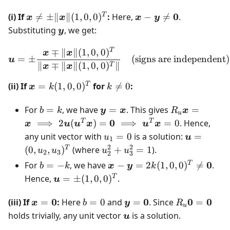
\boldsymbol{y}
\frac{\boldsymbo
\boldsymbol{0}
- \boldsymbol{y}
\boldsymbol{x}
\boldsymbol{x}
0
T
(i) If

=
±
∥
∥
(
1
,
0
,
0
)
:
Here,
−

=
.
x
x
x
y
{\|\boldsymbol{x
\neq \pm
-
\boldsymbol{y}
Substituting
, we get:
y
\boldsymbol{y}\|
\|\boldsymbol{x}\|
\boldsymbol{y}
(1, 0, 0)^T
\neq
T
∓
∥
∥
(
1
,
0
,
0
)
\boldsymbol{u} = \pm \fra
x
x
=
±
(
signs are independent
)
u
\boldsymbol{0}
∥
∓
∥
∥
(
1
,
0
,
0
)
∥
T
x
x
\boldsymbol{x}
k
T
(ii) If
=
(
1
,
0
,
0
)
for

=
0
:
x
k
k
= k (1, 0, 0)^T
\neq
b
\boldsymbol{y}
0
R_u
For
=
, we have
=
. This gives
=
b
k
y
x
R
x
u
=
=
\boldsymbol
0
T
T
⟹
2
(
)
=
⟹
=
0
. Hence,
x
u
u
x
u
x
k
\boldsymbol{x}
\boldsymbol
u_1
\boldsymb
any unit vector with
=
0
is a solution:
=
u
u
1
\implies
= 0
= (0, u_2,
2
2
u_2^2
T
(
0
,
,
)
(where
+
=
1
).
u
u
u
u
2
3
2
3
2\boldsymbo
u_3)^T
+
b
\boldsymbol{x}
0
T
For
=
−
, we have
−
=
2
(
1
,
0
,
0
)

=
.
b
k
x
y
k
(\boldsymbo
u_3^2
=
-
\boldsymbol{u}
T
Hence,
=
±
(
1
,
0
,
0
)
.
\boldsymbol{
u
= 1
-
\boldsymbol{y}
= \pm (1, 0,
\boldsymbol
k
= 2k (1, 0, 0)^T
\boldsymbol{x}
0)^T
b
\boldsymbol{y}
R_u
0
0
0
0
(iii) If
=
:
Here
=
0
and
=
. Since
=
\implies
x
b
y
R
u
\neq
=
=
=
\boldsymbo
\boldsymbol{u}
\boldsymbol
holds trivially, any unit vector
is a solution.
u
\boldsymbol{0}
\boldsymbol{0}
0
\boldsymbol{0}
=
\boldsymbol