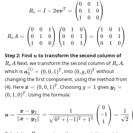
0
0
1
R_v = I - 2\boldsymbol{v
T
0
1
0
=
−
2
=
R
I
v
v
v
1
0
0
0
0
1
0
1
0
1
0
1
R_v A = \begin{pmatrix} 0
0
1
0
0
0
1
0
0
1
=
=
R
A
v
1
0
0
1
0
1
0
1
0
\boldsymbol{u}
R_v
Step 2: Find
to transform the second column of
u
A
R_v
Next, we transform the second column of
,
R
A
R
A
v
v
A
(
1
)
\boldsymbol{a}_2^{(1)}
(0,
T
T
which is
=
(
0
,
0
,
1
)
, into
(
0
,
,
0
)
without
a
g
2
= (0, 0, 1)^T
g,
changing the first component, using the method from
0)^T
\boldsymbol{x}
g
\boldsy
T
(4). Here
=
(
0
,
0
,
1
)
. Choosing
=
1
gives
=
x
g
y
2
= (0, 0, 1)^T
=
= (0, 1, 
T
(
0
,
1
,
0
)
. Using the formula:
1
0
\boldsymbol{u} = \frac{\
−
1
1
x
y
2
−
1
=
=
=
u
∥
−
∥
2
2
2
2
0
+
(
−
1
)
+
1
x
y
2
1