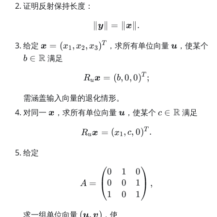
证明反射保持长度：
∥
∥
=
\|\boldsymbol y\|=\|\bo
∥
∥.
y
x
\boldsymbol x=
\boldsymb
T
给定
=
(
,
,
)
，求所有单位向量
，使某个
x
x
x
x
u
1
2
3
(x_1,x_2,x_3)^T
u
b\in\mathbb
R
∈
满足
b
R
T
R_u\boldsymbol x=(b,0,
=
(
,
0
,
0
)
;
R
x
b
u
需涵盖输入向量的退化情形。
\boldsymbol
\boldsymbol
c\in\mathbb
R
对同一
，求所有单位向量
，使某个
∈
满足
x
u
c
x
u
R
T
R_u\boldsymbol x=(x_1,
=
(
,
,
0
)
.
R
x
x
c
1
u
给定
0
1
0
A=\begin{pmatrix}0&
0
0
1
=
,
A
1
0
1
(\boldsymbol
求一组单位向量
(
,
)
，使
u
v