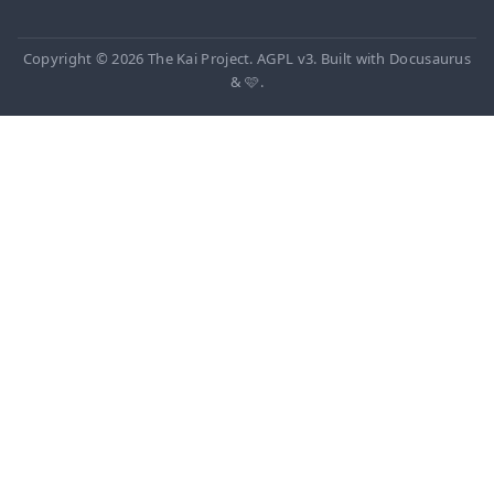
Copyright © 2026 The Kai Project. AGPL v3. Built with Docusaurus
& 🩷.