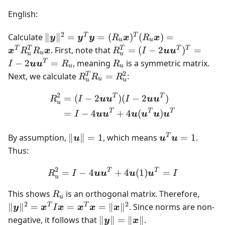
=
\bo
\|\boldsymbol{x}\|
English:
\|\
2
\|\boldsymbol{y}\|^2
T
T
Calculate
∥
∥
=
=
(
)
(
)
=
y
y
y
R
x
R
x
u
u
= \boldsymbol{y}^T
R_u^T = (I -
T
T
T
T
T
. First, note that
=
(
−
2
)
=
x
R
R
x
R
I
u
u
u
u
u
\boldsymbol{y} =
2\boldsymbol{u}\boldsy
R_u
T
−
2
=
, meaning
is a symmetric matrix.
I
u
u
R
R
u
u
(R_u
= I -
2
R_u^T
T
Next, we calculate
=
:
R
R
R
u
u
u
\boldsymbol{x})^T
2\boldsymbol{u}\boldsy
R_u =
(R_u
R_u
2
T
T
R_u^2
\begin{aligned} R_u^2 &
=
(
−
2
)
(
−
2
)
R
I
u
u
I
u
u
u
\boldsymbol{x}) =
T
T
T
=
−
4
+
4
(
)
I
u
u
u
u
u
u
\boldsymbol{x}^T
R_u^T R_u
\|\boldsymbol{u}\|
\boldsymbol{u
T
By assumption,
∥
∥
=
1
, which means
=
1
.
u
u
u
\boldsymbol{x}
= 1
= 1
Thus:
2
T
T
R_u^2 = I - 4\boldsymbo
=
−
4
+
4
(
1
)
=
R
I
u
u
u
u
I
u
R_u
\|\bo
This shows
is an orthogonal matrix. Therefore,
R
u
= \bo
2
2
T
T
∥
∥
=
=
=
∥
∥
. Since norms are non-
y
x
I
x
x
x
x
I \bo
\|\boldsymbol{y}\|
negative, it follows that
∥
∥
=
∥
∥
.
y
x