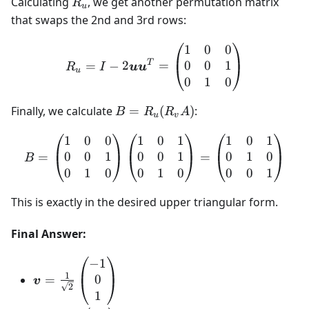
R_u
Calculating
, we get another permutation matrix
R
u
that swaps the 2nd and 3rd rows:
1
0
0
R_u = I - 2\boldsymbol{u
T
0
0
1
=
−
2
=
R
I
u
u
u
0
1
0
B =
Finally, we calculate
=
(
)
:
B
R
R
A
u
v
R_u
1
0
0
1
0
1
1
0
1
(R_v
B = \begin{pmatrix} 1 & 0
0
0
1
0
0
1
0
1
0
=
A)
=
B
0
1
0
0
1
0
0
0
1
This is exactly in the desired upper triangular form.
Final Answer:
−
1
\boldsymbol{v}
1
0
= \frac{1}
=
v
2
{\sqrt{2}}
1