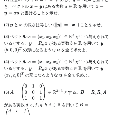
u
\in
= R_u
\boldsymbol{x}
a \in
R
\boldsym
き、ベクトル
−
はある実数
∈
を用いて
−
x
y
a
x
\mathbb{R}^3
\boldsymbol{x}
-
\mathbb{R}
\boldsy
=
と書けることを示せ。
y
a
u
\boldsymbol{y}
=
a\bolds
\boldsymbol{y}
\boldsymbol{x}
\|\boldsymbol{y}\|
(2)
と
の長さは等しい (
∥
∥
=
∥
∥
) ことを示せ。
y
x
y
x
=
3
\boldsymbol{x}
\|\boldsymbol{x}\|
R
1
T
(3) ベクトル
=
(
,
,
)
∈
が
1
つ与えられて
x
x
x
x
1
2
3
= (x_1, x_2,
\boldsymbol{y}
b \in
R
\bold
いるとする。
=
がある実数
∈
を用いて
=
y
R
x
b
y
u
x_3)^T \in
= R_u
\mathbb{R}
= (b, 
\boldsymbol{u}
T
(
,
0
,
0
)
の形になるような
を全て求めよ。
b
u
\mathbb{R}^3
\boldsymbol{x}
3
\boldsymbol{x}
R
1
T
(4) ベクトル
=
(
,
,
)
∈
が
1
つ与えられて
x
x
x
x
1
2
3
= (x_1, x_2,
\boldsymbol{y}
c \in
R
\bold
いるとする。
=
がある実数
∈
を用いて
=
y
R
x
c
y
u
x_3)^T \in
= R_u
\mathbb{R}
= (x_1
\boldsymbol{u}
T
(
,
,
0
)
の形になるような
を全て求めよ。
x
c
u
1
\mathbb{R}^3
\boldsymbol{x}
0
1
0
A =
B =
3
×
3
R
0
0
1
(5)
\begin{pmatrix}
=
∈
とする。
R_u
=
A
B
R
R
A
u
v
0 & 1 & 0 \\ 0 &
R_v
1
0
1
0 & 1 \\ 1 & 0 &
A
d, e, f, g, h, i
R
B =
がある実数
,
,
,
,
,
∈
を用いて
=
d
e
f
g
h
i
B
1 \end{pmatrix}
\in
\begin{pmatrix
1
d
e
f