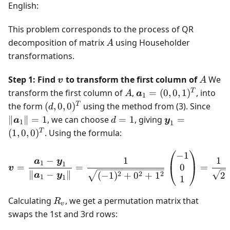
English:
1 \end{pmatrix}
This problem corresponds to the process of QR
A
decomposition of matrix
using Householder
A
transformations.
\boldsymbol{v}
A
Step 1: Find
to transform the first column of
We
v
A
A
\boldsymbol{a}_1
T
transform the first column of
,
=
(
0
,
0
,
1
)
, into
A
a
1
= (0, 0, 1)^T
(d,
\|\b
T
the form
(
,
0
,
0
)
using the method from (3). Since
d
0,
= 1
d
\boldsymbol{y
∥
∥
=
1
, we can choose
=
1
, giving
=
a
d
y
1
1
0)^T
=
= (1, 0, 0)^T
T
(
1
,
0
,
0
)
. Using the formula:
1
−
1
\boldsymbol{v} = \frac{\
−
1
1
a
y
1
1
0
=
=
=
v
∥
−
∥
2
2
2
2
(
−
1
)
+
0
+
1
a
y
1
1
1
R_v
Calculating
, we get a permutation matrix that
R
v
swaps the 1st and 3rd rows: