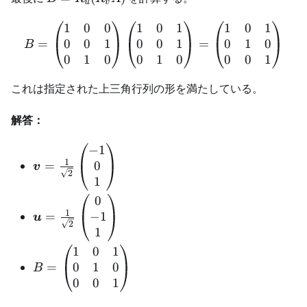
u
v
R_u
1
0
0
1
0
1
1
0
1
(R_v
B = \begin{pmatrix} 1 & 0
0
0
1
0
0
1
0
1
0
=
A)
=
B
0
1
0
0
1
0
0
0
1
これは指定された上三角行列の形を満たしている。
解答：
−
1
\boldsymbol{v}
1
0
= \frac{1}
=
v
2
{\sqrt{2}}
1
\begin{pmatrix}
0
\boldsymbol{u}
-1 \\ 0 \\ 1
1
−
1
= \frac{1}
=
u
2
\end{pmatrix}
{\sqrt{2}}
1
\begin{pmatrix}
1
0
1
B =
0 \\ -1 \\ 1
0
1
0
\begin{pmatrix}
=
B
\end{pmatrix}
1 & 0 & 1 \\ 0 &
0
0
1
1 & 0 \\ 0 & 0 &