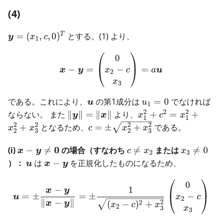
\boldsymbo
0
(4)
\boldsymbol{y}
T
=
(
,
,
0
)
とする。(1) より、
y
x
c
1
= (x_1, c, 0)^T
0
\boldsymbol{x} - \boldsy
−
−
=
=
x
c
x
y
a
u
2
x
3
\boldsymbol{u}
u_1
である。これにより、
の第1成分は
=
0
でなければ
u
u
1
= 0
2
2
2
\|\boldsymbol{y}\|
x_1^2
ならない。 また
∥
∥
=
∥
∥
より、
+
=
+
y
x
x
c
x
1
1
=
+ c^2
2
2
c = \pm
2
2
+
となるため、
=
±
+
である。
x
x
c
x
x
2
3
2
3
\|\boldsymbol{x}\|
=
\sqrt{x_2^2
x_1^2
\boldsymbol{x}
+ x_3^2}
c
x_3
0
(i)
−

=
の場合（すなわち

=
または

=
0
x
y
c
x
x
2
3
+
-
\neq
\neq
\boldsymbol{u}
\boldsymbol{x}
）：
は
−
を正規化したものになるため、
u
x
y
x_2^2
\boldsymbol{y}
x_2
0
-
+
\neq
0
\boldsymbol{y}
\boldsymbol{u} = \pm \fr
−
1
x
y
x_3^2
\boldsymbol{0}
−
=
±
=
±
x
c
u
2
∥
−
∥
2
2
(
−
)
+
x
y
x
c
x
2
x
3
3