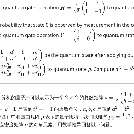
1
1
H = \frac{1}
(
)
1
ng quantum gate operation
=
to quantum
H
1
−
1
{\sqrt{2}}
2
\begin{pmatrix}
robability that state 0 is observed by measurement in the 
1 & 1 \\ 1 & -1
0
−
\end{pmatrix}
Y =
(
)
i
ng quantum gate operation
=
to quantum sta
Y
0
\begin{pmatrix}
i
0 & -i \\ i & 0
′
′
′
1
+
−
\frac{1}
)
a
b
i
c
\end{pmatrix}
be the quantum state after applying q
′
′
′
+
1
−
b
i
c
a
′′
′
′′
+
+
pmatrix}
\rho
a'^2
)
i
u
u
i
u
′2
′
00
01
01
to quantum state
. Compute
+
ρ
a
b
′′
′
′′
+
+
b' - ic'
+
i
u
u
i
u
10
11
11
c' & 1 -
b'^2
+
atrix}
c'^2
1
+
2
\rho = \fra
(
1
计算机的量子态可以表示为一个
2
×
2
的复数矩阵
=
ρ
+
2
\times
{2}
b
2
\begin{pma
2
2
2
=
i^2
a,
a^2
=
−
1
是满足
=
−
1
的虚数单位，
,
,
是满足
+
i
a
b
c
a
b
1 + a & b - 
qrt{-1}
=
b,
+
1
+
\rho
p_0 =
a
Z基）中测量由矩阵
表示的量子比特，我们以概率
=
ρ
p
0
2
b + ic & 1 -
-1
c
b^2
\frac{1
\rho
对应密度矩阵
的对角元素。用数学推导回答以下问题。
ρ
\end{pmatr
+
+ a}