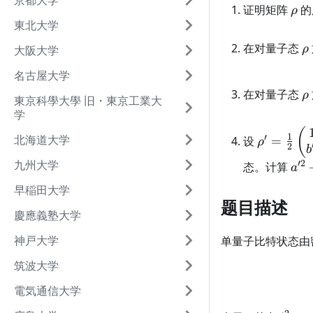
京都大学
\rh
证明矩阵
的
ρ
東北大学
\
在对量子态
ρ
大阪大学
名古屋大学
\
在对量子态
ρ
東京科學大學 旧・東京工業大
学
\rho' = \
(
1
′
北海道大学
设
=
ρ
2
{2}
b
九州大学
\begin{p
′2
a'^
态。计算
a
1 + a' & b
+
早稲田大学
\\ b' + ic
b'^
题目描述
a'
+
慶應義塾大学
\end{pma
c'^
神戸大学
单量子比特状态由
筑波大学
電気通信大学