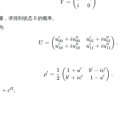
(
)
=
Y
0
i
量，求得到状态 0 的概率。
为
′
′′
′
′′
+
+
U= \begin{pmatrix} u
(
)
u
i
u
u
i
u
00
00
01
01
=
.
U
′
′′
′
′′
+
+
u
i
u
u
i
u
10
10
11
11
′
′
′
1
1
+
−
\rho'=\frac12 \begin{
(
)
a
b
i
c
′
=
.
ρ
′
′
′
+
1
−
2
b
i
c
a
2
′2
'^2+c'^2
+
。
c