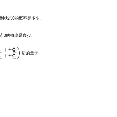
到状态0的概率是多少。
态0的概率是多少。
′′
+
)
i
u
01
01
后的量子
′′
+
i
u
11
11
matrix} 1+a&b-ic\\ b+ic&1-a \end{pmatrix}