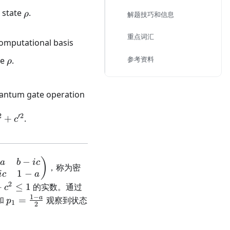
\rho
 state
.
ρ
解题技巧和信息
重点词汇
computational basis
\rho
参考资料
te
.
ρ
U =
uantum gate operation
\begin{pmatrix}
u_{00}' +
2
′2
+
.
c
iu_{00}'' &
u_{01}' +
iu_{01}'' \\
u_{10}' +
−
c{1}
)
a
b
i
c
，称为密
iu_{10}'' &
1
−
i
c
a
u_{11}' +
trix}
2
+
≤
1
的实数。通过
c
iu_{11}''
ic \\
1
−
p_1 =
a
和
=
观察到状态
p
1
2
\end{pmatrix}
 a
\frac{1
ix}
- a}{2}