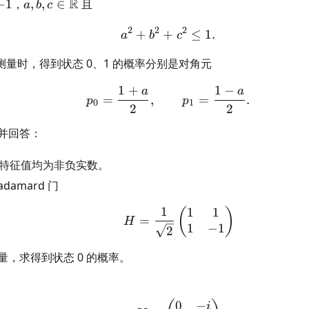
1
a,b,c\in\mathbb
R
−
1
，
,
,
∈
且
a
b
c
R
2
2
2
+
+
a^2+b^2+c^2\le1.
≤
1.
a
b
c
测量时，得到状态 0、1 的概率分别是对角元
1
+
1
−
a
a
p_0=\frac{1+a}{2},\qq
=
,
=
.
p
p
0
1
2
2
并回答：
特征值均为非负实数。
damard 门
1
1
1
H=\frac1{\sqrt2}\be
(
)
=
H
1
−
1
2
量，求得到状态 0 的概率。
0
−
Y=\begin{pmatrix}0&
i