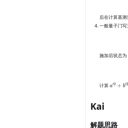
后在计算基测
一般量子门写
施加后状态为
′2
′
a'^2+b
计算
+
a
b
Kai
解题思路