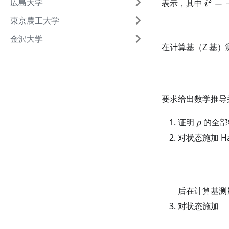
2
i^2=-
広島大学
表示，其中
=
i
東京農工大学
金沢大学
在计算基（Z 基）
要求给出数学推导
\rho
证明
的全部
ρ
对状态施加 Ha
后在计算基测
对状态施加