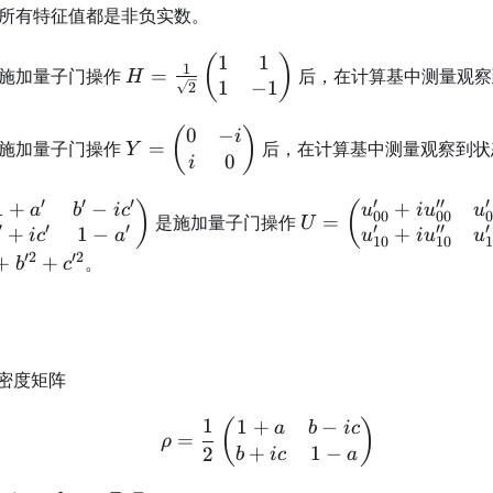
c^2
{2}
o
所有特征值都是非负实数。
\leq
1
1
1
rho
H = \frac{1}
(
)
1
施加量子门操作
=
后，在计算基中测量观察
H
1
−
1
{\sqrt{2}}
2
\begin{pmatrix}
0
−
rho
Y =
(
)
i
1 & 1 \\ 1 & -1
施加量子门操作
=
后，在计算基中测量观察到状
Y
0
\begin{pmatrix}
i
\end{pmatrix}
0 & -i \\ i & 0
′
′
′
′
′′
′
1
+
−
+
frac{1}
U =
)
(
a
b
i
c
u
i
u
u
\end{pmatrix}
00
00
是施加量子门操作
=
U
′
′
′
′
′′
′
+
1
−
+
\begin{pmatrix}
i
c
a
u
i
u
u
10
10
matrix}
u_{00}' +
′2
′2
2
+
+
。
b
c
' - ic'
iu_{00}'' &
' & 1 -
u_{01}' +
2
iu_{01}'' \\
trix}
u_{10}' +
2
密度矩阵
iu_{10}'' &
u_{11}' +
1
1
+
−
\rho=\frac12 \begin{p
(
)
a
b
i
c
iu_{11}''
=
ρ
+
1
−
2
b
i
c
a
\end{pmatrix}