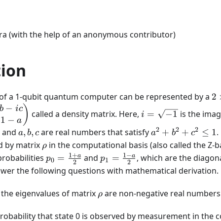
 (with the help of an anonymous contributor)
tion
2
of a 1-qubit quantum computer can be represented by a
2
\t
−
i =
)
b
i
c
called a density matrix. Here,
=
−
1
is the imag
i
2
1
−
\sqrt{-1}
a
2
2
2
a,
a^2
and
,
,
are real numbers that satisfy
+
+
≤
1
.
a
b
c
a
b
c
b,
+
\rho
d by matrix
in the computational basis (also called the Z-b
ρ
c
b^2
1
+
1
−
p_0 =
p_1 =
a
a
probabilities
=
and
=
, which are the diagon
p
p
0
1
2
2
+
\frac{1
\frac{1
nswer the following questions with mathematical derivation.
c^2
+ a}
- a}{2}
\leq
{2}
\rho
 the eigenvalues of matrix
are non-negative real numbers
ρ
1
robability that state 0 is observed by measurement in the 