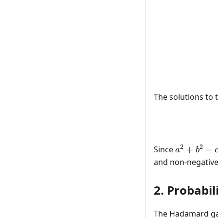
The solutions to 
2
2
a^2
Since
+
+
a
b
+
and non-negative
b^2
+
2. Probabil
c^2
\leq
The Hadamard ga
1