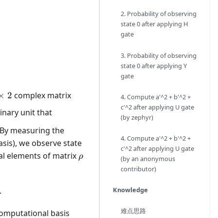
2. Probability of observing
state 0 after applying H
gate
3. Probability of observing
state 0 after applying Y
gate
\rho = \frac{1}
×
2
complex matrix
4. Compute a'^2 + b'^2 +
imes
{2}
c'^2 after applying U gate
inary unit that
\begin{pmatrix}
(by zephyr)
1 + a & b - ic \\
 By measuring the
4. Compute a'^2 + b'^2 +
b + ic & 1 - a
asis), we observe state
c'^2 after applying U gate
\end{pmatrix}
\rho
al elements of matrix
ρ
(by an anonymous
contributor)
Knowledge
.
难点思路
computational basis