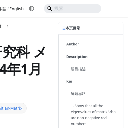
/
本語
English
度
本页目录
Author
究科 メ
Description
4年1月
题目描述
Kai
解题思路
1. Show that all the
itian-Matrix
eigenvalues of matrix \rho
are non-negative real
numbers