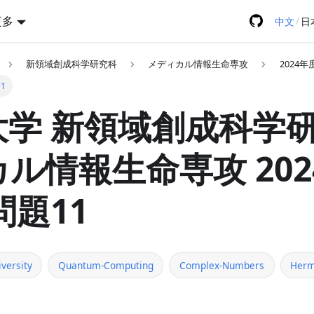
更多
/
中文
日
新領域創成科学研究科
メディカル情報生命専攻
2024年
1
学 新領域創成科学研
ル情報生命専攻 202
問題11
versity
Quantum-Computing
Complex-Numbers
Herm