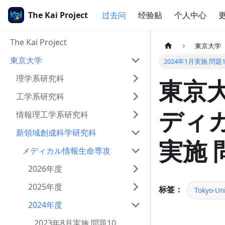
The Kai Project
过去问
经验贴
个人中心
The Kai Project
東京大学
東京大学
2024年1月実施 問題1
理学系研究科
東京大
工学系研究科
ディカ
情報理工学系研究科
新領域創成科学研究科
実施 
メディカル情報生命専攻
2026年度
2025年度
标签：
Tokyo-Uni
2024年度
2023年8月実施 問題10