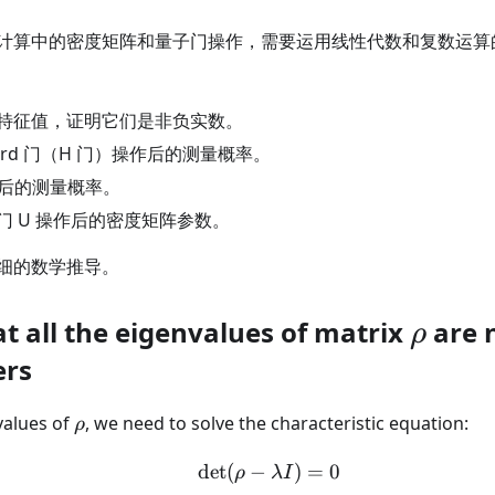
计算中的密度矩阵和量子门操作，需要运用线性代数和复数运算
特征值，证明它们是非负实数。
mard 门（H 门）操作后的测量概率。
作后的测量概率。
门 U 操作后的密度矩阵参数。
细的数学推导。
t all the eigenvalues of matrix
\rho
are 
ρ
ers
\rho
values of
, we need to solve the characteristic equation:
ρ
det
(
−
\det(\rho - \lambda I) 
)
=
0
ρ
λ
I