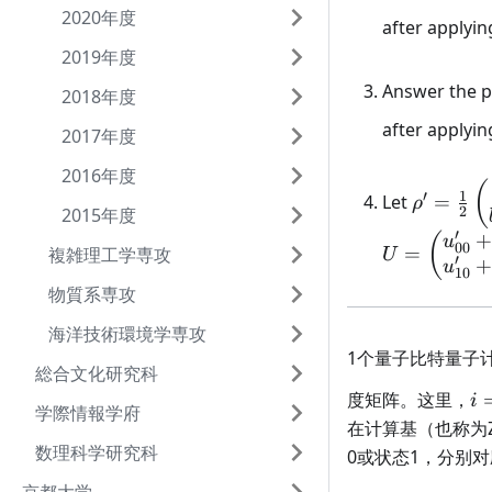
2020年度
after applyi
2019年度
Answer the p
2018年度
after applyi
2017年度
2016年度
\rho' = 
(
1
′
Let
=
ρ
2015年度
2
{2}
′
\begin{
(
u
00
=
複雑理工学専攻
U
′
1 + a' & 
u
10
\\ b' + i
物質系専攻
a'
海洋技術環境学専攻
\end{pm
1个量子比特量子
総合文化研究科
i 
度矩阵。这里，
i
学際情報学府
\s
在计算基（也称为
数理科学研究科
0或状态1，分别