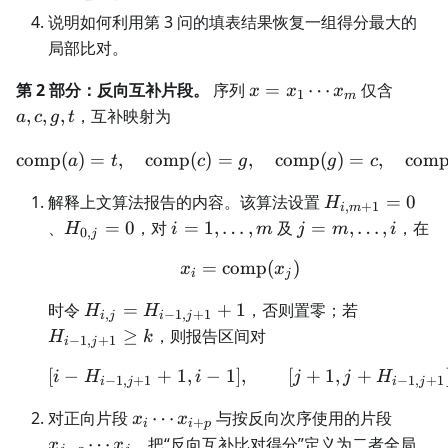
说明如何利用第 3 问的填表结果恢复一组得分最大的
局部比对。
x=x_1\cdots
a,c,g,t
第 2 部分：反向互补片段。
序列
=
⋯
仅含
x
x
x
1
m
x_m
,
,
,
，互补映射为
a
c
g
t
comp
(
)
=
,
comp
(
)
=
\operatorname{comp}(a)=
,
comp
(
)
=
,
com
a
t
c
g
g
c
H_{i,m+1}=0
解释上文算法报告的内容。该算法设置
=
0
H
,
+
1
i
m
H_{0,j}=0
i=1,\ldots,m
j=m,\ldots,i
、
=
0
，对
=
1
,
…
,
及
=
,
…
,
，在
H
i
m
j
m
i
0
,
j
=
comp
x_i=\operatorname{com
(
)
x
x
i
j
H_{i,j}=H_{i-
H_{i-
时令
=
+
1
，否则置零；若
H
H
,
−
1
,
+
1
i
j
i
j
1,j+1}+1
1,j+1}\ge
≥
，则报告区间对
H
k
−
1
,
+
1
i
j
k
[
−
+
1
,
−
1
]
[i-H_{i-1,j+1}+1,i-1],\q
,
[
+
1
,
+
i
H
i
j
j
H
−
1
,
+
1
−
1
,
+
1
i
j
i
j
x_i\cdots
x_{j-
对正向片段
⋯
与按反向次序使用的片段
x
x
+
i
i
p
x_{i+p}
q}\cdo
⋯
，把“反向互补比对得分”定义为二者全局
x
x