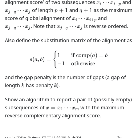
x_{i}
x_
alignment score' of two subsequences
⋯
and
x
x
+
i
i
p
\cdots
q}
p
q
⋯
of length
+
1
and
+
1
as the maximum
x
x
p
q
−
j
q
j
x_{i+p}
\c
+
+
x_{i}
x_{j-
score of global alignment of
⋯
and
x
x
+
i
i
p
x_
1
1
\cdots
q}
x_{j-
⋯
. Note that
⋯
is reverse ordered.
x
x
x
x
−
−
j
q
j
j
q
j
x_{i+p}
\cdots
q}
x_{j}
\cdots
Also define the substitution matrix of the alignment as
x_{j}
{
s(a, b) = \begin{cases} 1 
1
if
comp
(
)
=
a
b
(
,
)
=
s
a
b
−
1
otherwise
and the gap penalty is the number of gaps (a gap of
k
k
length
has penalty
).
k
k
Show an algorithm to report a pair of (possibly empty)
x =
subsequences of
=
⋯
with the maximum
x
x
x
1
m
x_1
reverse complementary alignment score.
\cdots
x_m
x =
y =