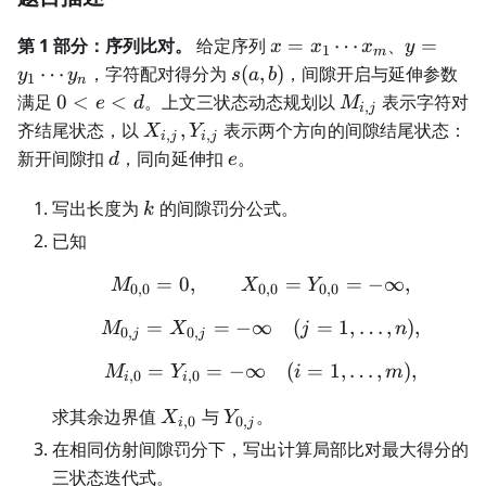
x=x_1\cdots
y=y_1\c
第 1 部分：序列比对。
给定序列
=
⋯
、
=
x
x
x
y
1
m
x_m
y_n
s(a,b)
⋯
，字符配对得分为
(
,
)
，间隙开启与延伸参数
y
y
s
a
b
1
n
0<e<d
M_{i,j}
满足
0
<
<
。上文三状态动态规划以
表示字符对
e
d
M
,
i
j
X_{i,j},Y_{i,j}
齐结尾状态，以
,
表示两个方向的间隙结尾状态：
X
Y
,
,
i
j
i
j
d
e
新开间隙扣
，同向延伸扣
。
d
e
k
写出长度为
的间隙罚分公式。
k
已知
=
0
,
M_{0,0}=0,\qquad X_{0
=
=
−
∞
,
M
X
Y
0
,
0
0
,
0
0
,
0
=
=
−
∞
M_{0,j}=X_{0,j}=-\inft
(
=
1
,
…
,
)
,
M
X
j
n
0
,
0
,
j
j
=
=
−
∞
M_{i,0}=Y_{i,0}=-\inft
(
=
1
,
…
,
)
,
M
Y
i
m
,
0
,
0
i
i
X_{i,0}
Y_{0,j}
求其余边界值
与
。
X
Y
,
0
0
,
i
j
在相同仿射间隙罚分下，写出计算局部比对最大得分的
三状态迭代式。