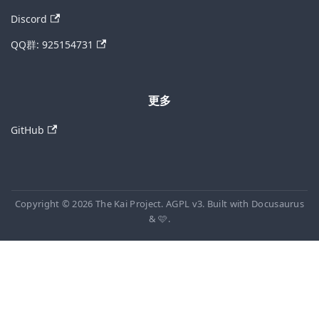
Discord
QQ群: 925154731
更多
GitHub
Copyright © 2026 The Kai Project. AGPL v3. Built with Docusaurus
& 🩷.