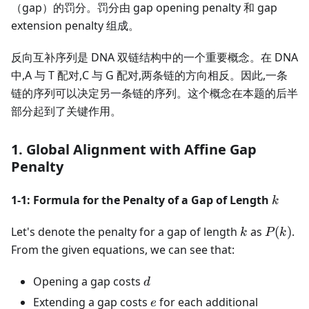
（gap）的罚分。罚分由 gap opening penalty 和 gap
extension penalty 组成。
反向互补序列是 DNA 双链结构中的一个重要概念。在 DNA
中,A 与 T 配对,C 与 G 配对,两条链的方向相反。因此,一条
链的序列可以决定另一条链的序列。这个概念在本题的后半
部分起到了关键作用。
1. Global Alignment with Affine Gap
Penalty
1-1: Formula for the Penalty of a Gap of Length
k
k
k
P(k)
Let's denote the penalty for a gap of length
as
(
)
.
k
P
k
From the given equations, we can see that:
d
Opening a gap costs
d
e
Extending a gap costs
for each additional
e