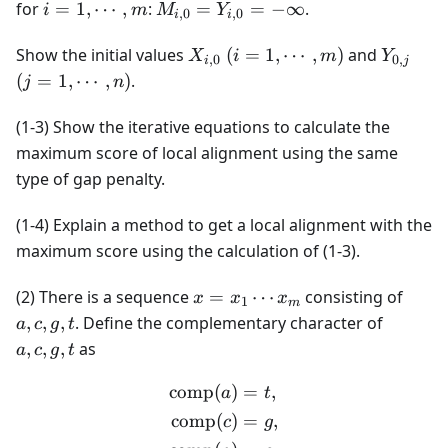
n
i = 1,
X_{0,j}
M_{i,0}
for
=
1
,
⋯
,
:
=
=
−
∞
.
i
m
M
Y
,
0
,
0
i
i
\cdots,
= -
=
m
\infty
Y_{i,0}
X_{i,0}
(i = 1,
Y_{0,j}
(j =
Show the initial values
(
=
1
,
⋯
,
)
and
X
i
m
Y
,
0
0
,
i
j
= -
\cdots,
\cdo
(
=
1
,
⋯
,
)
.
j
n
\infty
m)
n)
(1-3) Show the iterative equations to calculate the
maximum score of local alignment using the same
type of gap penalty.
(1-4) Explain a method to get a local alignment with the
maximum score using the calculation of (1-3).
x =
a,
(2) There is a sequence
=
⋯
consisting of
x
x
x
1
m
x_1
c,
a,
,
,
,
. Define the complementary character of
a
c
g
t
\cdots
g,
c,
,
,
,
as
a
c
g
t
x_m
t
g,
t
comp
(
)
=
,
\begin{align*} \text{comp
a
t
comp
(
)
=
,
c
g