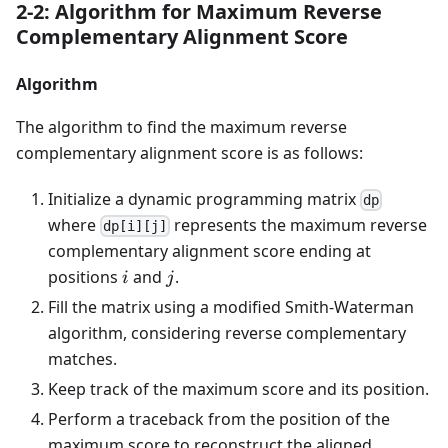
2-2: Algorithm for Maximum Reverse
Complementary Alignment Score
Algorithm
The algorithm to find the maximum reverse
complementary alignment score is as follows:
Initialize a dynamic programming matrix
dp
where
represents the maximum reverse
dp[i][j]
complementary alignment score ending at
i
j
positions
and
.
i
j
Fill the matrix using a modified Smith-Waterman
algorithm, considering reverse complementary
matches.
Keep track of the maximum score and its position.
Perform a traceback from the position of the
maximum score to reconstruct the aligned