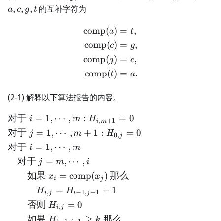
c,
x_1
c,
,
,
,
的互补字符为
a
c
g
t
g,
\cdots
g,
t
x_m
t
comp
(
)
=
,
\begin{align*} \text{comp
a
t
comp
(
)
=
,
c
g
comp
(
)
=
,
g
c
comp
(
)
=
.
t
a
(2-1) 解释以下算法报告的内容。
对于
=
1
,
⋯
,
:
=
0
\begin{align*} &\text{对于
i
m
H
,
+
1
i
m
对于
=
1
,
⋯
,
+
1
:
=
0
j
m
H
0
,
j
对于
=
1
,
⋯
,
i
m
对于
=
,
⋯
,
j
m
i
如果
=
comp
(
)
那么
x
x
i
j
=
+
1
H
H
,
−
1
,
+
1
i
j
i
j
否则
=
0
H
,
i
j
如果
≥
那么
H
k