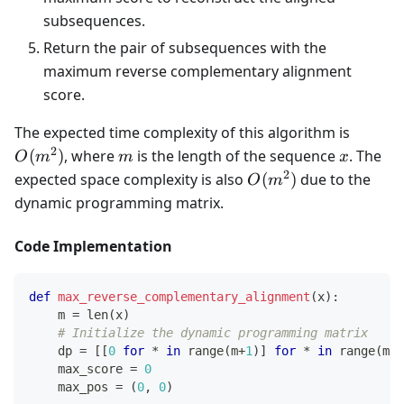
subsequences.
Return the pair of subsequences with the
maximum reverse complementary alignment
score.
O(m^2
The expected time complexity of this algorithm is
2
m
x
(
)
, where
is the length of the sequence
. The
O
m
m
x
2
O(m^2)
expected space complexity is also
(
)
due to the
O
m
dynamic programming matrix.
Code Implementation
def
max_reverse_complementary_alignment
(
x
)
:
    m 
=
len
(
x
)
# Initialize the dynamic programming matrix
    dp 
=
[
[
0
for
*
in
range
(
m
+
1
)
]
for
*
in
range
(
m
+
1
    max_score 
=
0
    max_pos 
=
(
0
,
0
)