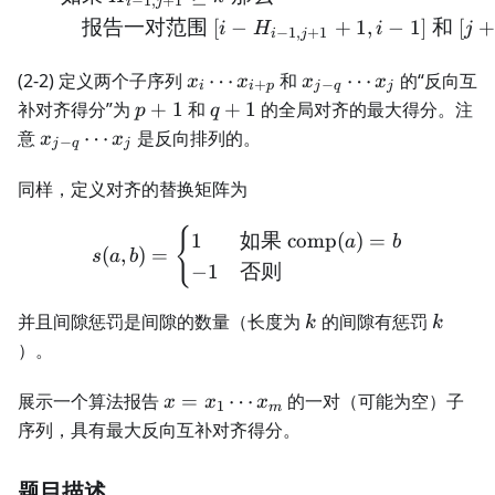
−
1
,
+
1
i
j
报告一对范围
[
−
+
1
,
−
1
]
和
[
i
H
i
j
−
1
,
+
1
i
j
x_{i}
x_{j-
(2-2) 定义两个子序列
⋯
和
⋯
的“反向互
x
x
x
x
+
−
i
i
p
j
q
j
\cdots
q}
p
q
补对齐得分”为
+
1
和
+
1
的全局对齐的最大得分。注
p
q
x_{i+p}
\cdots
+
+
x_{j-
意
⋯
是反向排列的。
x
x
−
j
q
j
x_{j}
1
1
q}
\cdots
同样，定义对齐的替换矩阵为
x_{j}
{
s(a, b) = \begin{cases} 
1
如果
comp
(
)
=
a
b
(
,
)
=
s
a
b
−
1
否则
k
k
并且间隙惩罚是间隙的数量（长度为
的间隙有惩罚
k
k
）。
x =
展示一个算法报告
=
⋯
的一对（可能为空）子
x
x
x
1
m
x_1
序列，具有最大反向互补对齐得分。
\cdots
x_m
题目描述