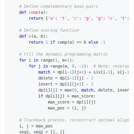
# Define complementary base pairs
def
comp
(
a
)
:
return
{
'a'
:
't'
,
'c'
:
'g'
,
'g'
:
'c'
,
't'
:
'
# Define scoring function
def
s
(
a
,
 b
)
:
return
1
if
 comp
(
a
)
==
 b 
else
-
1
# Fill the dynamic programming matrix
for
 i 
in
range
(
1
,
 m
+
1
)
:
for
 j 
in
range
(
m
,
0
,
-
1
)
:
# Note: reverse o
match
=
 dp
[
i
-
1
]
[
j
+
1
]
+
 s
(
x
[
i
-
1
]
,
 x
[
j
-
1
]
)
            delete 
=
 dp
[
i
-
1
]
[
j
]
-
1
            insert 
=
 dp
[
i
]
[
j
+
1
]
-
1
            dp
[
i
]
[
j
]
=
max
(
0
,
match
,
 delete
,
 insert
)
if
 dp
[
i
]
[
j
]
>
 max_score
:
                max_score 
=
 dp
[
i
]
[
j
]
                max_pos 
=
(
i
,
 j
)
# Traceback process, reconstruct optimal alignme
    i
,
 j 
=
 max_pos
    seq1
,
 seq2 
=
[
]
,
[
]