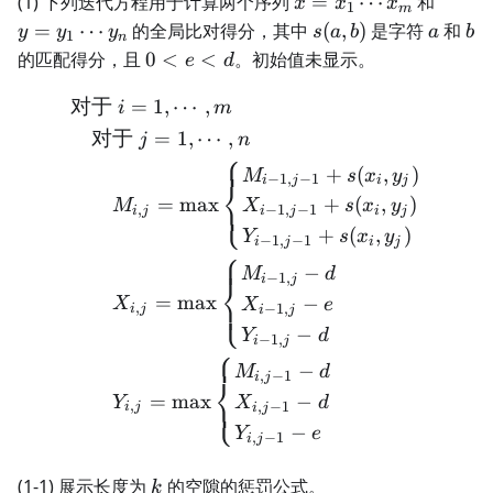
(1) 下列迭代方程用于计算两个序列
=
⋯
和
x
x
x
1
m
x_1
y_1
s(a,
a
b
=
⋯
的全局比对得分，其中
(
,
)
是字符
和
y
y
y
s
a
b
a
b
1
n
\cdots
\cdot
b)
0
的匹配得分，且
0
<
<
。初始值未显示。
e
d
x_m
y_n
<
对于
=
1
,
⋯
,
e
\begin{align*} &\text{对于 }
i
m
<
对于
=
1
,
⋯
,
j
n
⎧
d
+
(
,
)
M
s
x
y
−
1
,
−
1
i
j
i
j
⎨
=
max
+
(
,
)
⎩
M
X
s
x
y
,
−
1
,
−
1
i
j
i
j
i
j
+
(
,
)
Y
s
x
y
−
1
,
−
1
i
j
i
j
⎧
−
M
d
−
1
,
i
j
⎨
=
max
−
⎩
X
X
e
,
−
1
,
i
j
i
j
−
Y
d
−
1
,
i
j
⎧
−
M
d
,
−
1
i
j
⎨
=
max
−
⎩
Y
X
d
,
,
−
1
i
j
i
j
−
Y
e
,
−
1
i
j
k
(1-1) 展示长度为
的空隙的惩罚公式。
k