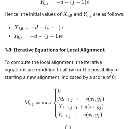
=
−
Y_{0,j} = -d - (j-1)e
−
(
−
1
)
Y
d
j
e
0
,
j
X_{i,0}
Y_{0,j}
Hence, the initial values of
and
are as follows:
X
Y
,
0
0
,
i
j
X_{i,0}
=
−
−
(
−
1
)
X
d
i
e
,
0
i
= -d -
Y_{0,j}
=
−
−
(
−
1
)
Y
d
j
e
0
,
j
(i - 1)e
= -d -
(j - 1)e
1-3: Iterative Equations for Local Alignment
To compute the local alignment, the iterative
equations are modified to allow for the possibility of
starting a new alignment, indicated by a score of 0:
⎧
M_{i,j} = \max \begin{cases
0
⎨
+
(
,
)
M
s
x
y
−
1
,
−
1
i
j
i
j
=
max
M
,
i
j
⎩
+
(
,
)
X
s
x
y
−
1
,
−
1
i
j
i
j
+
(
,
)
Y
s
x
y
−
1
,
−
1
i
j
i
j
⎧
X_{i,j} = \max \begin{cases
0