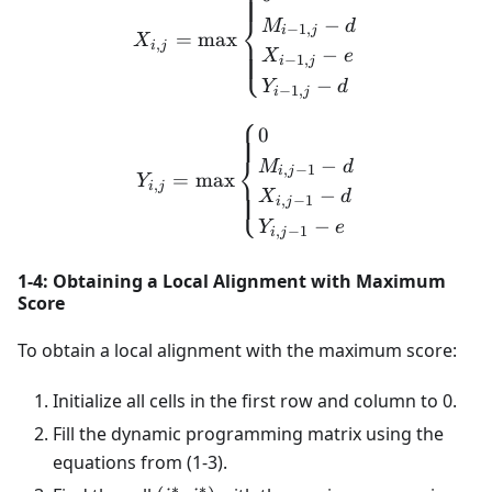
⎨
−
M
d
−
1
,
i
j
=
max
X
,
i
j
⎩
−
X
e
−
1
,
i
j
−
Y
d
−
1
,
i
j
⎧
Y_{i,j} = \max \begin{cases
0
⎨
−
M
d
,
−
1
i
j
=
max
Y
,
i
j
⎩
−
X
d
,
−
1
i
j
−
Y
e
,
−
1
i
j
1-4: Obtaining a Local Alignment with Maximum
Score
To obtain a local alignment with the maximum score:
Initialize all cells in the first row and column to 0.
Fill the dynamic programming matrix using the
equations from (1-3).
∗
∗