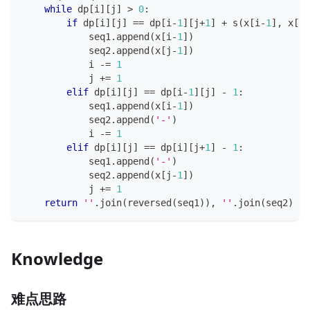
while
 dp
[
i
]
[
j
]
>
0
:
if
 dp
[
i
]
[
j
]
==
 dp
[
i
-
1
]
[
j
+
1
]
+
 s
(
x
[
i
-
1
]
,
 x
[
j
-
            seq1
.
append
(
x
[
i
-
1
]
)
            seq2
.
append
(
x
[
j
-
1
]
)
            i 
-=
1
            j 
+=
1
elif
 dp
[
i
]
[
j
]
==
 dp
[
i
-
1
]
[
j
]
-
1
:
            seq1
.
append
(
x
[
i
-
1
]
)
            seq2
.
append
(
'-'
)
            i 
-=
1
elif
 dp
[
i
]
[
j
]
==
 dp
[
i
]
[
j
+
1
]
-
1
:
            seq1
.
append
(
'-'
)
            seq2
.
append
(
x
[
j
-
1
]
)
            j 
+=
1
return
''
.
join
(
reversed
(
seq1
)
)
,
''
.
join
(
seq2
)
Knowledge
难点思路