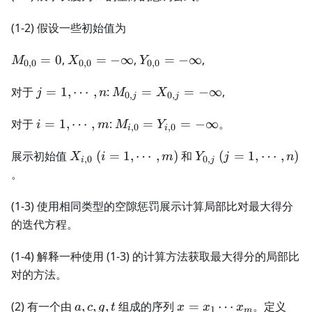
(1-2) 假设一些初始值为
M_{0,0}
X_{0,0}
Y_{0,0}
=
0
,
=
−
∞
,
=
−
∞
,
M
X
Y
0
,
0
0
,
0
0
,
0
= 0
= -
= -
j = 1,
\infty
M_{0,j}
\infty
对于
=
1
,
⋯
,
:
=
=
−
∞
,
j
n
M
X
0
,
0
,
j
j
\cdots,
=
n
i = 1,
X_{0,j}
M_{i,0}
对于
=
1
,
⋯
,
:
=
=
−
∞
。
i
m
M
Y
,
0
,
0
i
i
\cdots,
= -
=
m
X_{i,0}
(i = 1,
\infty
Y_{i,0}
Y_{0,j}
(j = 1,
展示初始值
(
=
1
,
⋯
,
)
和
(
=
1
,
⋯
,
)
X
i
m
Y
j
n
,
0
0
,
i
j
\cdots,
= -
\cdots,
。
m)
\infty
n)
(1-3) 使用相同类型的空隙惩罚展示计算局部比对最大得分
的迭代方程。
(1-4) 解释一种使用 (1-3) 的计算方法获取最大得分的局部比
对的方法。
a,
x =
a,
(2) 有一个由
,
,
,
组成的序列
=
⋯
。定义
a
c
g
t
x
x
x
1
m