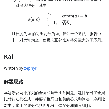
−
j
q
j
x_j
比对最大得分，其中
{
s(a,b)= \begin{cases} 
1
,
comp
(
)
=
,
a
b
(
,
)
=
s
a
b
−
1
,
否则
,
k
k
x
且长度为
的间隙罚分为
。设计一个算法，报告
k
k
x
中一对允许为空、使反向互补比对得分最大的子序列。
Kai
Written by
zephyr
解题思路
本题涉及两个序列的全局和局部比对问题。题目给出了全局
比对的迭代公式，并要求推导出相关的公式和算法。序列比
对中，常用的评分包括匹配分、错配分和插入/删除