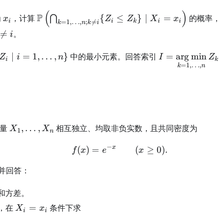
\mid X_i =
(
)
x_i)
x_i
\mathbb{P}\left(\bigcap_{k=1,\dots,n;
P
为
，计算
{
≤
}
∣
=
的概率
⋂
x
Z
Z
X
x
i
i
k
i
i
=
1
,
…
,
;

=
k
n
k
i
k \neq i} \{ Z_i \leq Z_k \} \mid X_i =

=
。
i
x_i\right)
neq
{
I =
∣
=
1
,
…
,
}
中的最小元素。回答索引
=
ar
g
min
Z
i
n
I
Z
i
k
_i
\mathop{\arg\
=
1
,
…
,
k
n
mid
Z_k
 = 1,
dots,
 \}
X_1,\ldots,X_n
变量
,
…
,
相互独立、均取非负实数，且共同密度为
X
X
1
n
−
x
(
)
=
f(x)=e^{-x}\qquad(x\ge
(
≥
0
)
.
f
x
e
x
并回答：
和方差。
X_i=x_i
，在
=
条件下求
X
x
i
i