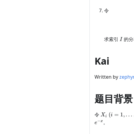
令
I
求索引
的分
I
Kai
Written by
zephy
题目背景
X_i
(i =
令
(
=
1
,
…
X
i
i
1,
−
x
。
e
\dots,