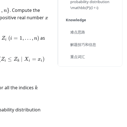
probability distribution
\mathbb{P}(I = i)
…
,
}
. Compute the
n
x
 positive real number
x
Knowledge
难点思路
Z_i
(i =
Z_i =
s
(
=
1
,
…
,
)
as
Z
i
n
i
1,
\frac{X_i}
解题技巧和信息
\dots,
{\lambda_i}
n)
重点词汇
mathbb{P}
(
≤
∣
=
)
Z
Z
X
x
i
k
i
i
Z_i \leq Z_k
mid X_i =
i)
athbb{P}\left(\bigcap_{k=1,\dots,n;
\neq i} \{ Z_i \leq Z_k \} \mid X_i =
k
or all the indices
k
i\right)
\mathbb{P}
ability distribution
(I = i)
s,n}