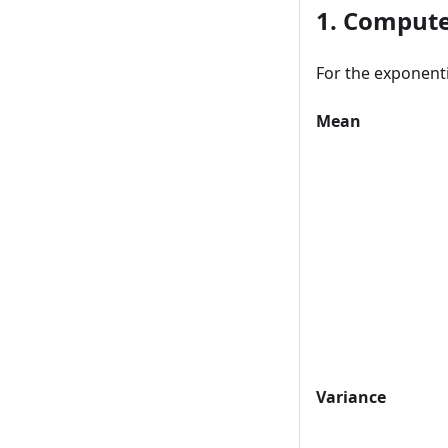
n; n
1. Compute
\geq
2)
For the exponenti
Mean
Variance