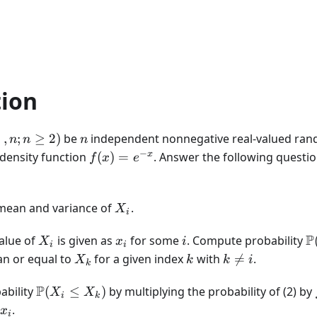
tion
n
…
,
;
≥
2
)
be
independent nonnegative real-valued rand
n
n
n
−
f(x)
x
 density function
(
)
=
. Answer the following questi
f
x
e
=
e^{-
x}
X_i
mean and variance of
.
X
i
X_i
x_i
i
\
P
alue of
is given as
for some
. Compute probability
X
x
i
i
i
(X
X_k
k
k
han or equal to
for a given index
with

=
.
X
k
k
i
k
X
\neq
X
\mathbb{P}
P
i
ability
(
≤
)
by multiplying the probability of (2) by
X
X
i
k
(X_i \leq
x_i
.
x
i