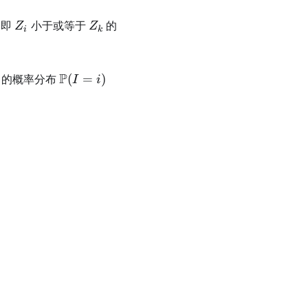
i
Z_i
Z_k
，即
小于或等于
的
Z
Z
i
k
\mathbb{P}
P
(i =
的概率分布
(
=
)
I
i
min}\limits_{k=1,\dots,n}
(I = i)
1,
\dots,
n)
0).