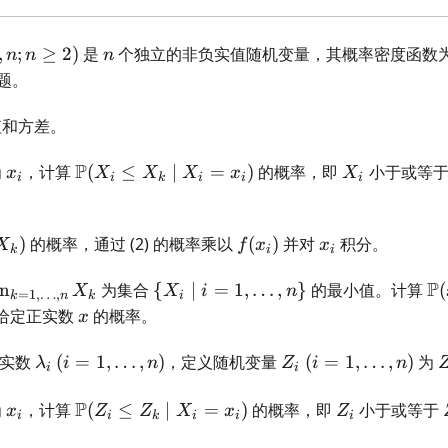
i = 1,
Z_k
\dots,
n
n \}
,
;
≥
2
)
是
个独立的非负实值随机变量，其概率密度函数
n
n
n
题。
和方差。
x_i
\mathbb{P}
P
X_i
为
，计算
(
≤
∣
=
)
的概率，即
小于或等
x
X
X
X
x
X
i
i
k
i
i
i
(X_i \leq
X_k \mid
X_i = x_i)
b{P}
f(x_i)
x_i
)
的概率，通过 (2) 的概率乘以
(
)
并对
积分。
X
f
x
x
k
i
i
q
 =
\{
\
P
n
为集合
{
∣
=
1
,
…
,
}
的最小值。计算
(
X
X
i
n
=
1
,
…
,
k
n
k
i
,\dots,n}
X_i
(x
x
给定正实数
的概率。
x
\mid
X_
i = 1,
\lambda_i
(i =
Z_i
(i =
Z
正实数
(
=
1
,
…
,
)
，定义随机变量
(
=
1
,
…
,
)
为
λ
i
n
Z
i
n
i
i
\dots,
1,
1,
\
n \}
\dots,
\dots,
x_i
\mathbb{P}
P
Z_i
为
，计算
(
≤
∣
=
)
的概率，即
小于或等于
x
Z
Z
X
x
Z
i
i
k
i
i
i
n)
n)
(Z_i \leq Z_k