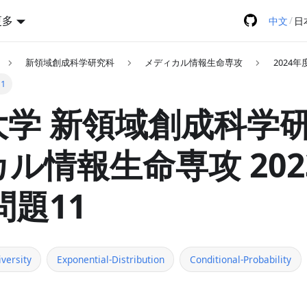
更多
/
中文
日
新領域創成科学研究科
メディカル情報生命専攻
2024年
1
学 新領域創成科学研
ル情報生命専攻 202
問題11
versity
Exponential-Distribution
Conditional-Probability