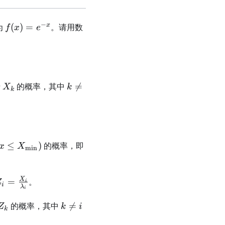
−
f(x)
x
为
(
)
=
。请用数
f
x
e
=
e^{-
x}
X_k
k
于
的概率，其中

=
X
k
k
\neq
i
mathbb{P}
X_{\min}
≤
)
的概率，即
x
X
m
i
n
 \leq
{\min})
_i =
X
=
。
Z
i
i
λ
i
frac{X_i}
{\lambda_i}
Z_k
k
的概率，其中

=
Z
k
i
k
\neq