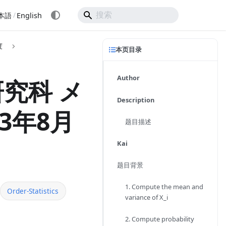
/
本語
English
度
本页目录
Author
究科 メ
Description
3年8月
题目描述
Kai
题目背景
1. Compute the mean and
Order-Statistics
variance of X_i
2. Compute probability