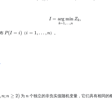
=
ar
g
I=\underset{k=1,\ldo
min
,
I
Z
k
=
1
,
…
,
k
n
P(I=i)
i=1,\ldots,n
布
(
=
)
（
=
1
,
…
,
）。
P
I
i
i
n
r
n
,
;
≥
2
)
为
个独立的非负实值随机变量，它们具有相同的
n
n
n