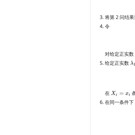
将第 2 问结
令
对给定正实数
\
给定正实数
λ
X_i=x_i
在
=
X
x
i
i
在同一条件下