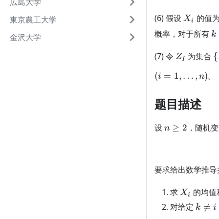
広島大学
X_i
(6) 假设
的值
東京農工大学
X
i
k
概率，对于所有
k
金沢大学
\
Z_I
i
\
(7) 令
为集合
{
Z
I
Z
(
=
1
,
…
,
)
。
i
n
\
i
\
题目描述
n
n\ge2
设
≥
2
，随机
n
要求给出数学推导
X_i
求
的均值
X
i
k\ne
对给定

=
k
i
i