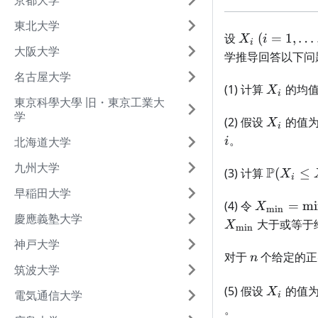
京都大学
\dots,
n)
東北大学
X_i
(i =
设
(
=
1
,
…
X
i
i
大阪大学
1,
学推导回答以下问
\dots,
名古屋大学
n; n
X_i
(1) 计算
的均值
X
i
\geq
東京科學大學 旧・東京工業大
学
2)
X_i
(2) 假设
的值
X
i
。
北海道大学
i
九州大学
\mathb
P
(3) 计算
(
≤
X
i
(X_i \le
早稲田大学
X_{\min}
X_k)
(4) 令
=
mi
X
m
i
n
慶應義塾大学
\min_{k=1
大于或等于
X
m
i
n
X_k
神戸大学
n
对于
个给定的
n
筑波大学
X_i
(5) 假设
的值
X
電気通信大学
i
。