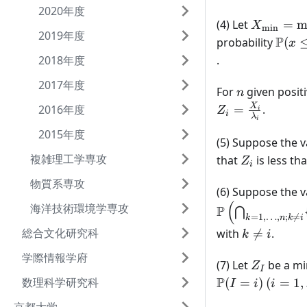
2020年度
X_{\min
(4) Let
=
m
X
m
i
n
2019年度
\min_{k=
\mat
P
probability
(
x
X_k
(x \l
2018年度
.
X_{\
2017年度
n
For
given posit
n
X
2016年度
=
.
Z
i
i
λ
i
2015年度
(5) Suppose the v
複雑理工学専攻
Z_i
that
is less th
Z
i
物質系専攻
(6) Suppose the v
(
海洋技術環境学専攻
P
⋂
=
1
,
…
,
;

=
k
n
k
i
k
総合文化研究科
with

=
.
k
i
\neq
学際情報学府
i
Z_I
(7) Let
be a mi
Z
I
P
(i =
数理科学研究科
(
=
)
(
=
1
,
I
i
i
1,