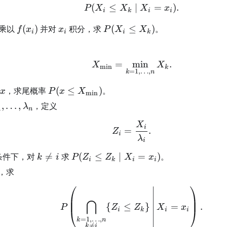
(
≤
P(X_i\le X_k\mid X_i
∣
=
)
.
P
X
X
X
x
i
k
i
i
f(x_i)
x_i
P(X_i\le
果乘以
(
)
并对
积分，求
(
≤
)
。
f
x
x
P
X
X
i
i
i
k
X_k)
=
X_{\min}=\min_{k=1
min
.
X
X
m
i
n
k
=
1
,
…
,
k
n
x
P(x\le
，求尾概率
(
≤
)
。
x
P
x
X
m
i
n
X_{\min})
lambda_1,\ldots,\lambda_n
,
…
,
，定义
λ
1
n
X
Z_i=\frac{X_i}{\lamb
i
=
.
Z
i
λ
i
k\ne
P(Z_i\le
条件下，对

=
求
(
≤
∣
=
)
。
k
i
P
Z
Z
X
x
i
k
i
i
i
Z_k\mid
，求
X_i=x_i)
P\!\left(\bigcap_{\su
⋂
{
≤
}
=
.
P
Z
Z
X
x
i
k
i
i
=
1
,
…
,
k
n

=
k
i