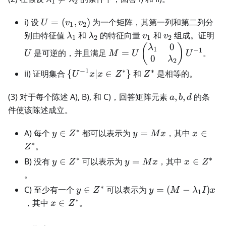
1
2
\neq
U =
\lambda_2
i) 设
=
(
,
)
为一个矩阵，其第一列和第二列分
U
v
v
1
2
(v_1,
\lambda_1
\lambda_2
v_1
v_2
U
别由特征值
和
的特征向量
和
组成。证明
λ
λ
v
v
1
2
1
2
v_2)
0
M = U
(
)
λ
1
−
1
是可逆的，并且满足
=
。
U
M
U
U
0
\begin{pmatrix}
λ
2
\lambda_1 & 0
−
1
∗
∗
\{
Z^*
ii) 证明集合
{
∣
∈
}
和
是相等的。
U
x
x
Z
Z
\\ 0 &
U^{-1}
\lambda_2
x | x
a,
(3) 对于每个陈述 A), B), 和 C)，回答矩阵元素
,
,
的条
a
b
d
\end{pmatrix}
\in
b,
件使该陈述成立。
U^{-1}
Z^* \}
d
∗
y
y
x
A) 每个
∈
都可以表示为
=
，其中
∈
y
Z
y
M
x
x
\in
=
\in
∗
。
Z
Z^*
Mx
Z^*
∗
∗
y
y
x
B) 没有
∈
可以表示为
=
，其中
∈
y
Z
y
M
x
x
Z
\in
=
\in
。
Z^*
Mx
Z^*
∗
y
y = (M -
C) 至少有一个
∈
可以表示为
=
(
−
)
y
Z
y
M
λ
I
x
1
\in
\lambda_1
∗
x
，其中
∈
。
x
Z
Z^*
I)x
\in
Z^*