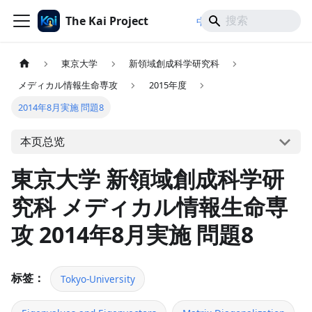
The Kai Project
/
/
中文
日本語
English
東京大学
新領域創成科学研究科
メディカル情報生命専攻
2015年度
2014年8月実施 問題8
本页总览
東京大学 新領域創成科学研
究科 メディカル情報生命専
攻 2014年8月実施 問題8
标签：
Tokyo-University