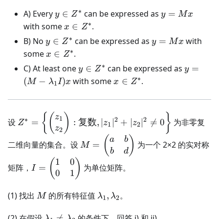
∗
y
y
A) Every
∈
can be expressed as
=
y
Z
y
M
x
\in
=
∗
x
with some
∈
.
x
Z
Z^*
Mx
\in
∗
y
y
B) No
∈
can be expressed as
=
with
y
Z
y
M
x
Z^*
\in
=
∗
x
some
∈
.
x
Z
Z^*
Mx
\in
∗
y
y = (M -
C) At least one
∈
can be expressed as
=
y
Z
y
Z^*
\in
\lambd
∗
x
(
−
)
with some
∈
.
M
λ
I
x
x
Z
1
Z^*
I)x
\in
Z^*
Z^* = \left\{
{
(
)
}
z
1
∗
2
2
设
=
:
复数
,
∣
∣
+
∣
∣

=
0
为非零复
Z
z
z
1
2
\begin{pmatrix}
z
2
z_1 \\ z_2
M =
(
)
a
b
二维向量的集合。设
=
为一个 2×2 的实对称
M
\end{pmatrix} :
\begin{pmatrix}
b
d
\text{复数},
1
0
a & b \\ b & d
I =
(
)
矩阵，
=
为单位矩阵。
I
|z_1|^2 + |z_2|^2
0
1
\end{pmatrix}
\begin{pmatrix}
\neq 0 \right\}
1 & 0 \\ 0 & 1
M
\lambda_1,
(1) 找出
的所有特征值
,
。
\end{pmatrix}
M
λ
λ
1
2
\lambda_2
\lambda_1
(2) 在假设

=
的条件下，回答 i) 和 ii)。
λ
λ