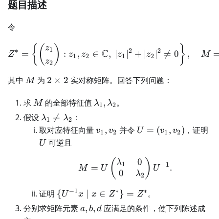
题目描述
令
Z^*=\left\{\binom{z_1}{
{
(
)
}
z
1
∗
2
2
C
=
:
,
∈
,
∣
∣
+
∣
∣

=
0
,
Z
z
z
z
z
M
1
2
1
2
z
2
M
2\times2
其中
为
2
×
2
实对称矩阵。回答下列问题：
M
M
\lambda_1,\lambda_2
求
的全部特征值
,
。
M
λ
λ
1
2
\lambda_1\ne\lambda_2
假设

=
：
λ
λ
1
2
v_1,v_2
U=
U
取对应特征向量
,
并令
=
(
,
)
，证明
v
v
U
v
v
1
2
1
2
(v_1,v_2)
可逆且
U
0
M=U\begin{pmatrix}
(
)
λ
1
−
1
=
.
M
U
U
0
λ
2
−
1
∗
∗
\
证明
{
∣
∈
}
=
。
U
x
x
Z
Z
{U^{-1}x\mid
a,b,d
分别求矩阵元素
,
,
应满足的条件，使下列陈述成
a
b
d
x\in