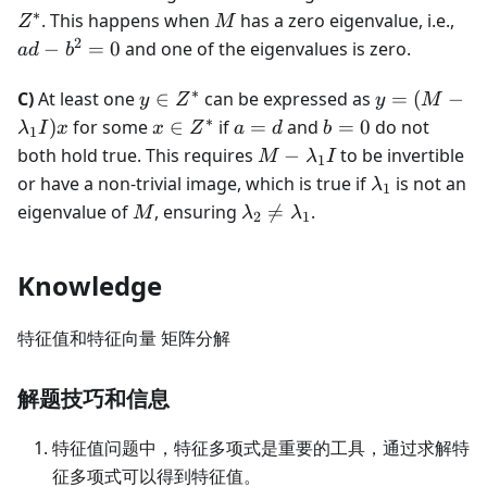
Z^*
Mx
Z^
∗
M
ad
. This happens when
has a zero eigenvalue, i.e.,
Z
M
-
2
−
=
0
and one of the eigenvalues is zero.
a
d
b
b^
= 
∗
y
y = (M -
C)
At least one
∈
can be expressed as
=
(
−
y
Z
y
M
\in
\lambda_1
∗
x
a=d
b=0
)
for some
∈
if
=
and
=
0
do not
λ
I
x
x
Z
a
d
b
1
Z^*
I)x
\in
M -
both hold true. This requires
−
to be invertible
M
λ
I
1
Z^*
\lambda_1
\lambda_1
or have a non-trivial image, which is true if
is not an
λ
1
I
M
\lambda_2
eigenvalue of
, ensuring

=
.
M
λ
λ
2
1
\neq
\lambda_1
Knowledge
特征值和特征向量 矩阵分解
解题技巧和信息
特征值问题中，特征多项式是重要的工具，通过求解特
征多项式可以得到特征值。