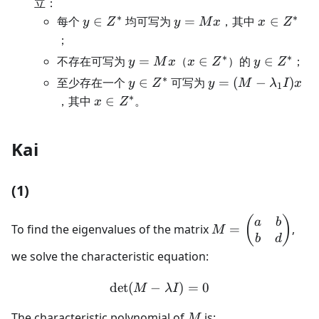
立：
Z^*\}=Z^*
∗
∗
y\in
y=Mx
x\in
每个
∈
均可写为
=
，其中
∈
y
Z
y
M
x
x
Z
Z^*
Z^*
；
∗
∗
y=Mx
x\in
y\in
不存在可写为
=
（
∈
）的
∈
；
y
M
x
x
Z
y
Z
Z^*
Z^*
∗
y\in
y=(M-
至少存在一个
∈
可写为
=
(
−
)
y
Z
y
M
λ
I
x
1
Z^*
\lambda_1I)x
∗
x\in
，其中
∈
。
x
Z
Z^*
Kai
(1)
M =
(
)
a
b
To find the eigenvalues of the matrix
=
,
M
\begin{pmatrix}
b
d
a & b \\ b & d
we solve the characteristic equation:
\end{pmatrix}
det
(
−
\det(M - \lambda I) = 0
)
=
0
M
λ
I
M
The characteristic polynomial of
is:
M