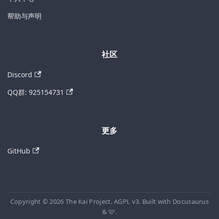
帮助与声明
社区
Discord
QQ群: 925154731
更多
GitHub
Copyright © 2026 The Kai Project. AGPL v3. Built with Docusaurus
& 🩷.