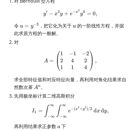
对 Bernoulli 型方程
3
y'-x^2y+e^{-x^3}y^4=0
′
2
−
4
x
−
+
=
0
,
y
x
y
e
y
−
3
u=y^{-3}
u
令
=
，把它化为关于
的一阶线性方程，并据
u
y
u
此求原方程的一般解。
对
1
−
1
−
2
A=\begin{pmatrix}1&-
2
4
2
=
,
A
1
1
4
求全部特征值和对应特征向量，再利用对角化结果求自
A^n
n
然数次幂
。
A
先用极坐标计算二维高斯积分
∞
∞
I_1=\int_{-\infty}^{\i
∫
∫
2
2
−
(
+
)
/2
x
y
=
d
d
,
I
e
x
y
1
−
∞
−
∞
a
再利用结果求正参数
下
a