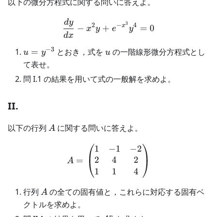
以下の微分方程式に関する問いに答えよ。
d
y
\frac{dy}{dx} - x^2y + e
3
2
−
4
x
−
+
=
0
x
y
e
y
d
x
−
3
u=y^{-3}
u
=
とおき，式を
の一階線形微分方程式とし
u
y
u
て表せ。
問 I.1 の結果を用いて式の一般解を求めよ。
II.
A
以下の行列
に関する問いに答えよ。
A
1
−
1
−
2
A = \begin{pmatrix} 1 & -
2
4
2
=
A
1
1
4
A
行列
の全ての固有値と，これらに対応する固有ベ
A
クトルを求めよ。
n