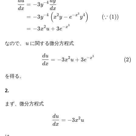
d
u
d
y
\begin{aligned} \frac{du}{
−
4
=
−
3
y
d
x
d
x
(
)
3
−
4
2
−
4
∵
x
=
−
3
−
(
(1)
)
y
x
y
e
y
3
2
−
x
=
−
3
+
3
x
u
e
u
なので、
に関する微分方程式
u
d
u
\begin{align} \frac{du}{
3
2
−
x
=
−
3
+
3
(
2
)
x
u
e
d
x
を得る。
2.
まず、微分方程式
d
u
\begin{aligned} \frac{du
2
=
−
3
x
u
d
x