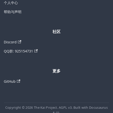
个人中心
帮助与声明
社区
Discord
QQ群: 925154731
更多
GitHub
Copyright © 2026 The Kai Project. AGPL v3. Built with Docusaurus
& 🩷.