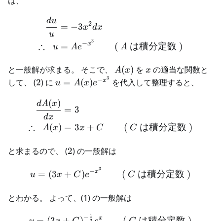
は、
d
u
\begin{aligned} \frac{du
2
=
−
3
x
d
x
u
3
−
∴
x
=
(
は積分定数
)
u
A
e
A
A(x)
x
と一般解が求まる。 そこで、
(
)
を
の適当な関数と
A
x
x
3
2
u=A(x)e^{-
−
x
して、 (
2
) に
=
(
)
を代入して整理すると、
u
A
x
e
x^3}
(
)
\begin{aligned} \frac{dA
d
A
x
=
3
d
x
∴
(
)
=
3
+
(
は積分定数
)
A
x
x
C
C
2
と求まるので、 (
2
) の一般解は
3
\begin{aligned} u &= (3x
−
x
=
(
3
+
)
(
は積分定数
)
u
x
C
e
C
とわかる。 よって、(1) の一般解は
1
−
\begin{aligned} y &= (3x
x
=
(
3
+
)
(
は積分定数
)
3