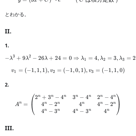
y
x
C
e
C
とわかる。
II.
1.
3
2
−
+
9
−
26
+
24
=
-\lambda^3 + 9\lambda^2
0
⇒
=
4
,
=
3
,
=
2
λ
λ
λ
λ
λ
λ
1
2
3
=
(
−
1
,
1
,
1
)
,
=
(
−
v_1 = (-1, 1, 1), v_2 = (-1, 
1
,
0
,
1
)
,
=
(
−
1
,
1
,
0
)
v
v
v
1
2
3
2.
n
n
n
n
n
n
n
2
+
3
−
4
3
−
4
2
−
4
A^n = \begin{pmatrix} 2
n
n
n
n
n
n
4
−
2
4
4
−
2
=
A
n
n
n
n
n
4
−
3
4
−
3
4
III.