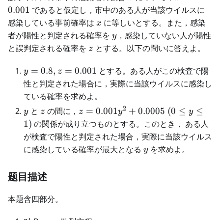
\theta
0.001
であると仮定し，市中のある人が当該ウイルスに
< 2
x
感染している事前確率は
に等しいとする。また，感染
x
\pi)
y
者が陽性と判定される確率を
，感染していない人が陽性
y
z
と誤判定される確率を
とする。以下の問いに答えよ。
z
y=0.8,
=
0.8
,
=
0.001
とする。ある人がこの検査で陽
y
z
z=0.001
性と判定された場合に，実際に当該ウイルスに感染し
ている確率を求めよ。
2
y
z
z=0.001y^2
と
の間に，
=
0.001
+
0.0005
(
0
≤
≤
y
z
z
y
y
+ 0.0005 \
1
)
の関係が成り立つものとする。このとき， ある人
(0 \leq y
が検査で陽性と判定された場合，実際に当該ウイルス
\leq 1)
y
に感染している確率が最大となる
を求めよ。
y
题目描述
本题含四部分。