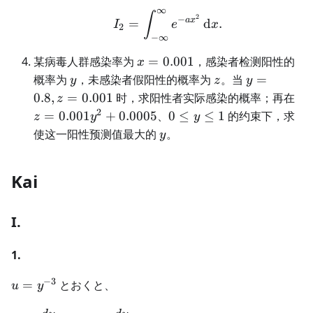
∞
I_2=\int_{-\infty}^{\i
∫
2
−
a
x
=
d
.
I
e
x
2
−
∞
x=0.001
某病毒人群感染率为
=
0.001
，感染者检测阳性的
x
y
z
y=0.8,z=0.
概率为
，未感染者假阳性的概率为
。当
=
y
z
y
z=
0.8
,
=
0.001
时，求阳性者实际感染的概率；再在
z
2
0\le
=
0.001
+
0.0005
、
0
≤
≤
1
的约束下，求
z
y
y
y\le1
y
使这一阳性预测值最大的
。
y
Kai
I.
1.
−
3
u=y^{-3}
=
とおくと、
u
y