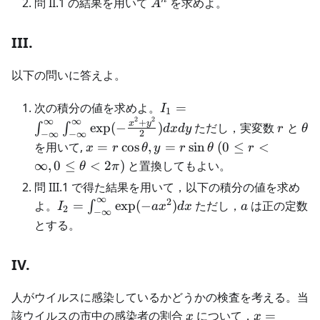
A^n
問 II.1 の結果を用いて
を求めよ。
A
III.
以下の問いに答えよ。
I_1 = \int_{-
次の積分の値を求めよ。
=
I
1
\infty}^{\infty}
2
2
∞
∞
r
\t
+
x
y
exp
(
−
)
ただし，実変数
と
∫
∫
d
x
d
y
r
θ
2
−
∞
−
∞
\int_{-
x = r
を用いて,
=
cos
,
=
sin
(
0
≤
<
x
r
θ
y
r
θ
r
\infty}^{\infty}
\cos
∞
,
0
≤
<
2
)
と置換してもよい。
θ
π
\exp(-
\theta,
問 III.1 で得た結果を用いて，以下の積分の値を求め
\frac{x^2+y^2}
y =
∞
2
I_2 = \int_{-
a
{2})dxdy
よ。
=
exp
(
−
)
ただし，
は正の定数
∫
I
a
x
d
x
a
2
r\sin
−
∞
\infty}^{\infty}
とする。
\theta
\exp(-ax^2) dx
\ (0
\leq r
IV.
<
\infty,
人がウイルスに感染しているかどうかの検査を考える。当
0 \leq
x
x=0.001
該ウイルスの市中の感染者の割合
について，
=
x
x