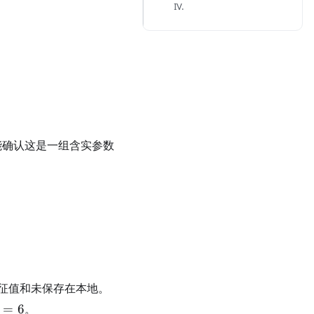
IV.
\alpha
，只能确认这是一组含实参数
2&-1\\ -2&1&1\\ -1&1&\alpha \end{pmatrix}.
征值和未保存在本地。
alpha=6
=
6
。