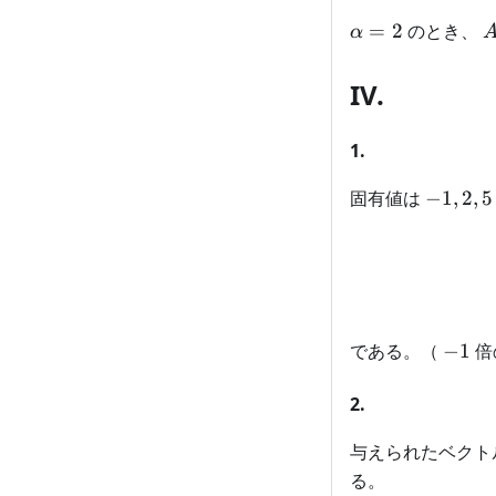
\alpha=2
=
2
のとき、
α
IV.
1.
-1,
固有値は
−
1
,
2
,
5
2,
5
-1
である。（
−
1
倍
2.
与えられたベクト
る。