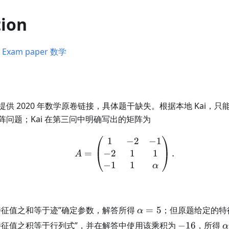
tion
xam paper 数学
ion 仅提供 2020 年数学原卷链接，具体题干缺失。根据本地 Kai
问题；Kai 在第三问中明确写出的矩阵为
1
−
2
−
1
A=\begin{pmatrix} 1&-
−
2
1
1
=
.
A
−
1
1
α
\alpha=5
特征值之和等于迹”确定参数，解答所得
=
5
；但原题给定的特
α
-16
\
特征值之积等于行列式”，并在解答中使用该乘积为
−
16
，所得
α