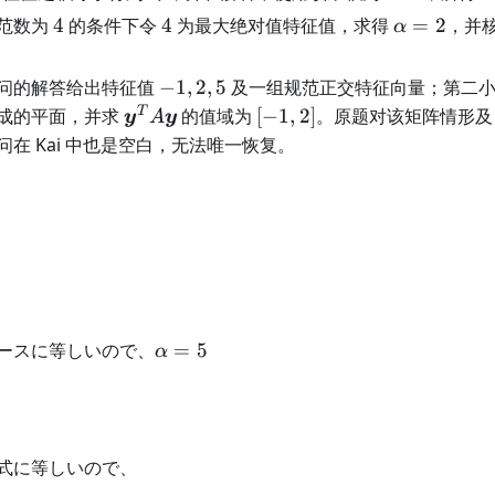
4
4
\alpha=2
范数为
4
的条件下令
4
为最大绝对值特征值，求得
=
2
，并
α
-1,2,5
问的解答给出特征值
−
1
,
2
,
5
及一组规范正交特征向量；第二
\boldsymbol
[-1,2]
T
成的平面，并求
的值域为
[
−
1
,
2
]
。原题对该矩阵情形
y
A
y
y^TA\boldsymbol
在 Kai 中也是空白，无法唯一恢复。
y
\alpha
ースに等しいので、
=
5
α
= 5
式に等しいので、