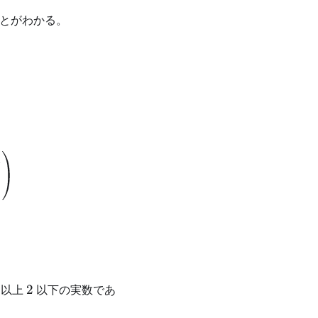
ことがわかる。
1
mbol{v}_1 = \frac{1}{\sqrt{2}} \begin{pmatrix} 1 \
^T
2
以上
2
以下の実数であ
}