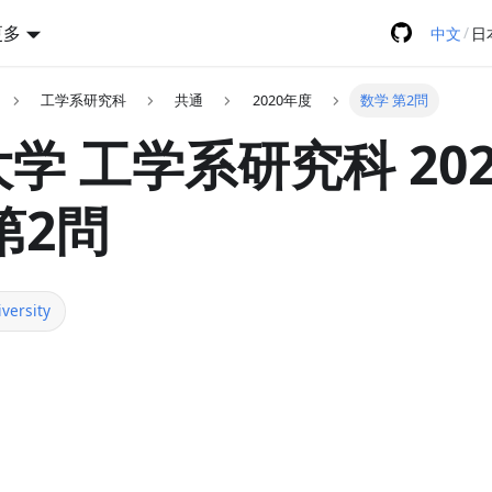
更多
/
中文
日
工学系研究科
共通
2020年度
数学 第2問
学 工学系研究科 20
第2問
versity