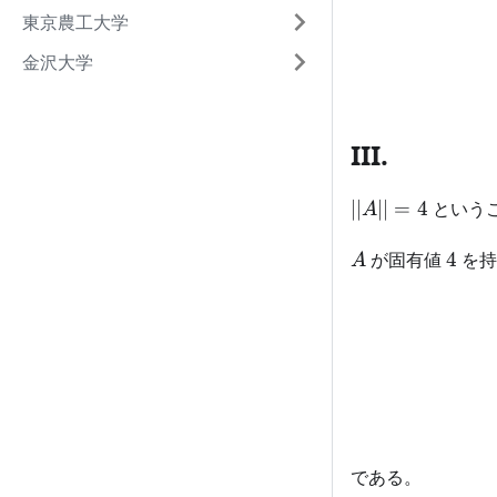
東京農工大学
金沢大学
III.
||A||=4
∣∣
∣∣
=
4
という
A
A
4
が固有値
4
を持
A
である。