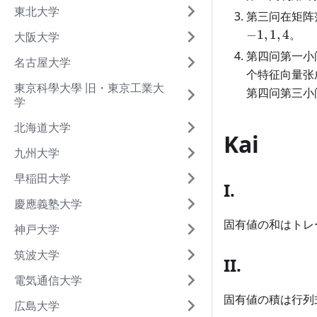
東北大学
第三问在矩阵
−
1
,
1
,
4
。
大阪大学
第四问第一小
名古屋大学
个特征向量张
東京科學大學 旧・東京工業大
第四问第三小问
学
北海道大学
Kai
九州大学
早稲田大学
I.
慶應義塾大学
固有値の和はトレ
神戸大学
筑波大学
II.
電気通信大学
固有値の積は行列
広島大学