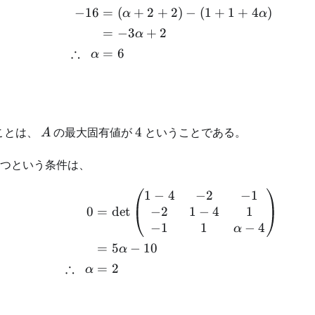
−
16
=
(
+
2
+
2
)
−
(
1
+
1
+
4
)
\begin{aligned} -16 &= 
α
α
=
−
3
+
2
α
∴
=
6
α
A
4
ことは、
の最大固有値が
4
ということである。
A
つという条件は、
1
−
4
−
2
−
1
\begin{aligned} 0 &= \d
−
2
1
−
4
1
0
=
det
−
1
1
−
4
α
=
5
−
10
α
∴
=
2
α