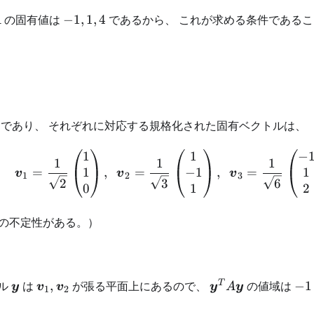
A
-1,
の固有値は
−
1
,
1
,
4
であるから、 これが求める条件である
A
1,
4
であり、 それぞれに対応する規格化された固有ベクトルは、
1
1
−
\begin{aligned} \boldsy
1
1
1
1
−
1
1
=
,
=
,
=
v
v
v
1
2
3
2
3
6
0
1
2
の不定性がある。）
\boldsymbol{y}
\boldsymbol{v}_1,
\boldsymbol{y}
-1
T
ル
は
,
が張る平面上にあるので、
の値域は
−
1
y
v
v
y
A
y
1
2
\boldsymbol{v}_2
A \boldsymbol{y