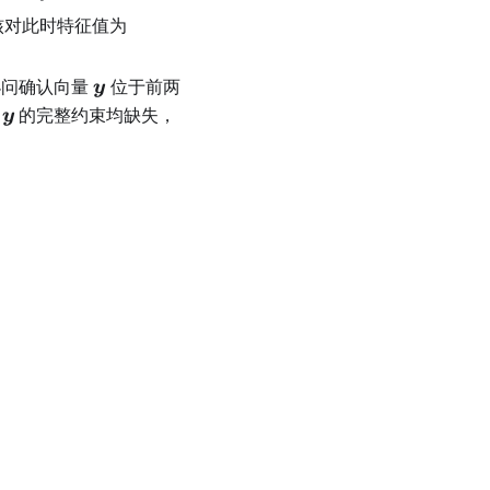
-1,1,4
核对此时特征值为
\boldsymbol
小问确认向量
位于前两
y
y
\boldsymbol
及
的完整约束均缺失，
y
y