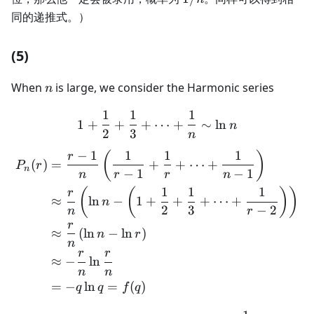
同的递推式。）
(5)
n
When
is large, we consider the Harmonic series
n
1
1
1
1 + \frac{1}{2} + \frac{1
1
+
+
+
⋯
+
∼
ln
n
2
3
n
−
1
1
1
1
\begin{aligned} P_n(r) &= 
(
)
r
(
)
=
+
+
⋯
+
P
r
n
−
1
−
1
n
r
r
n
1
1
1
(
(
)
)
r
≈
ln
−
1
+
+
+
⋯
+
n
2
3
−
2
n
r
r
≈
(
ln
−
ln
)
n
r
n
r
r
≈
−
ln
n
n
=
−
ln
=
(
)
q
q
f
q