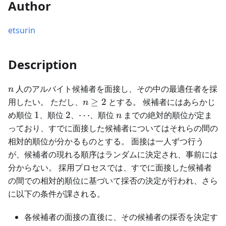
Author
etsurin
Description
n
人のアルバイト候補者を面接し、その中の最適任者を採
n
n
用したい。 ただし、
≥
2
とする。 候補者にはあらかじ
n
\geq
1
2
\cdots
n
め順位
1
、順位
2
、
⋯
、順位
までの絶対的順位が定ま
n
2
っており、すでに面接した候補者についてはそれらの間の
相対的順位が分かるものとする。 面接は一人ずつ行う
が、候補者の現れる順序はランダムに決定され、事前には
分からない。 採用プロセスでは、すでに面接した候補者
の間での相対的順位に基づいて採否の決定が行われ、さら
に以下の条件が課される。
各候補者の面接の直後に、その候補者の採否を決定す