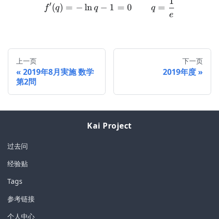
1
f'(q) = -\ln q -1 = 0 \qqu
′
(
)
=
−
ln
−
1
=
0
=
f
q
q
q
e
上一页
下一页
2019年8月実施 数学
2019年度
第2問
Kai Project
过去问
经验贴
Tags
参考链接
个人中心