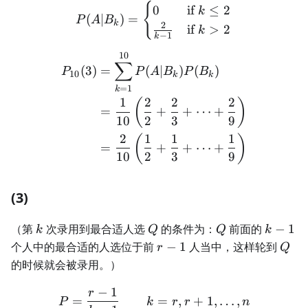
{
P(A|B_k) = \begin{cases} 0
0
if
≤
2
k
(
∣
)
=
P
A
B
k
2
if
>
2
k
−
1
k
10
\begin{aligned} P_{10}(3)
∑
(
3
)
=
(
∣
)
(
)
P
P
A
B
P
B
10
k
k
=
1
k
1
2
2
2
(
)
=
+
+
⋯
+
10
2
3
9
2
1
1
1
(
)
=
+
+
⋯
+
10
2
3
9
(3)
k
Q
Q
k
（第
次录用到最合适人选
的条件为：
前面的
−
1
k
Q
Q
k
−
r
Q
个人中的最合适的人选位于前
−
1
人当中，这样轮到
r
Q
1
−
的时候就会被录用。）
1
−
1
r
P = \frac{r-1}{k-1} \quad 
=
=
,
+
1
,
…
,
P
k
r
r
n