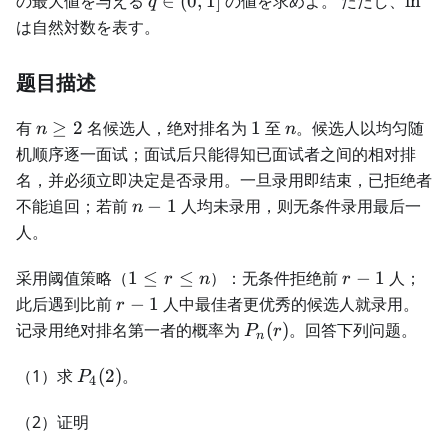
の最大値を与える
∈
(
0
,
1
]
の値を求めよ。 ただし、
ln
q
/
q
\in
は自然対数を表す。
n
(0,
1]
题目描述
n\ge2
1
n
有
≥
2
名候选人，绝对排名为
1
至
。候选人以均匀随
n
n
机顺序逐一面试；面试后只能得知已面试者之间的相对排
名，并必须立即决定是否录用。一旦录用即结束，已拒绝者
n-
不能追回；若前
−
1
人均未录用，则无条件录用最后一
n
1
人。
1\le
r-
采用阈值策略（
1
≤
≤
）：无条件拒绝前
−
1
人；
r
n
r
r\le
1
r-
此后遇到比前
−
1
人中最佳者更优秀的候选人就录用。
r
n
1
P_n(r)
记录用绝对排名第一者的概率为
(
)
。回答下列问题。
P
r
n
P_4(2)
（1）求
(
2
)
。
P
4
（2）证明