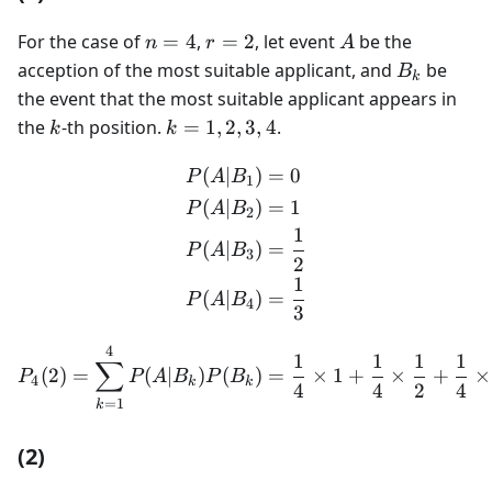
n
r
A
For the case of
=
4
,
=
2
, let event
be the
n
r
A
=
=
B_k
acception of the most suitable applicant, and
be
B
k
4
2
the event that the most suitable applicant appears in
k
k
the
-th position.
=
1
,
2
,
3
,
4
.
k
k
=
(
∣
)
=
0
1,
\begin{aligned} P(A|B_1)
P
A
B
1
2,
(
∣
)
=
1
P
A
B
2
3,
1
(
∣
)
=
4
P
A
B
3
2
1
(
∣
)
=
P
A
B
4
3
4
P_4(2) = \sum_{k=1}^4 P(
1
1
1
1
∑
(
2
)
=
(
∣
)
(
)
=
×
1
+
×
+
×
P
P
A
B
P
B
4
k
k
4
4
2
4
=
1
k
(2)