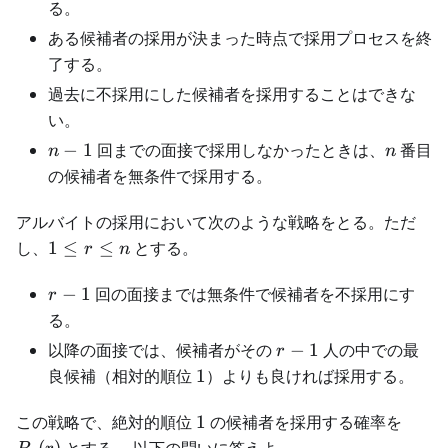
る。
ある候補者の採用が決まった時点で採用プロセスを終
了する。
過去に不採用にした候補者を採用することはできな
い。
n
n
−
1
回までの面接で採用しなかったときは、
番目
n
n
-
の候補者を無条件で採用する。
1
アルバイトの採用において次のような戦略をとる。ただ
1
し、
1
≤
≤
とする。
r
n
\leq
r
r-
−
1
回の面接までは無条件で候補者を不採用にす
r
\leq
1
る。
n
r
以降の面接では、候補者がその
−
1
人の中での最
r
-
1
良候補（相対的順位
1
）よりも良ければ採用する。
1
1
P_n(r
この戦略で、絶対的順位
1
の候補者を採用する確率を
(
)
とする。 以下の問いに答えよ。