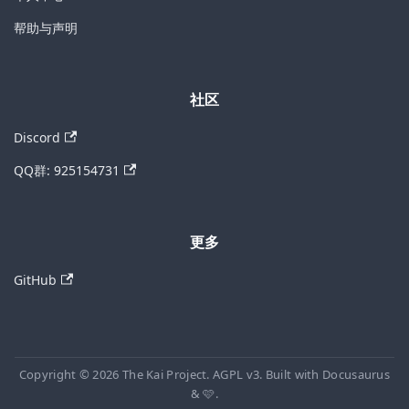
帮助与声明
社区
Discord
QQ群: 925154731
更多
GitHub
Copyright © 2026 The Kai Project. AGPL v3. Built with Docusaurus
& 🩷.