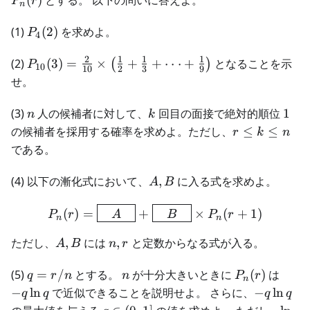
P
r
n
P_4(2)
(1)
(
2
)
を求めよ。
P
4
2
1
1
1
P_{10}(3) =
(2)
(
3
)
=
×
+
+
⋅
⋅
⋅
+
となることを示
(
)
P
10
10
2
3
9
\frac{2}{10}
せ。
\times \left(
\frac{1}{2} +
n
k
1
(3)
人の候補者に対して、
回目の面接で絶対的順位
1
n
k
\frac{1}{3} +
r
の候補者を採用する確率を求めよ。ただし、
≤
≤
r
k
n
\cdot\cdot\cdot
\leq
である。
+ \frac{1}{9}
k
\right)
\leq
A,
(4) 以下の漸化式において、
,
に入る式を求めよ。
A
B
n
B
P_n(r) = \boxed{\ \ \ A \
(
)
=
+
×
(
+
1
)
P
r
A
B
P
r
n
n
A,
n,
ただし、
,
には
,
と定数からなる式が入る。
A
B
n
r
B
r
q
n
P_n(r)
-q
(5)
=
/
とする。
が十分大きいときに
(
)
は
q
r
n
n
P
r
n
=
\ln
-q
−
ln
で近似できることを説明せよ。 さらに、
−
ln
q
q
q
q
r
q
\ln
q
\ln