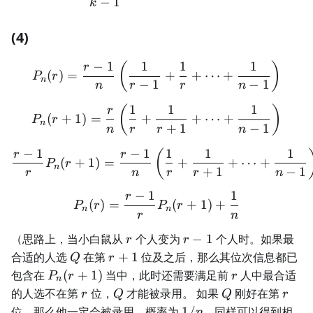
−
1
k
(4)
−
1
1
1
1
P_n(r) = \frac{r-1}{n} \le
(
)
r
(
)
=
+
+
⋯
+
P
r
n
−
1
−
1
n
r
r
n
1
1
1
P_n(r+1) = \frac{r}{n} \l
(
)
r
(
+
1
)
=
+
+
⋯
+
P
r
n
+
1
−
1
n
r
r
n
−
1
−
1
1
1
1
\frac{r-1}{r} P_n(r+1) = 
(
r
r
(
+
1
)
=
+
+
⋯
+
P
r
n
+
1
−
1
r
n
r
r
n
−
1
1
r
P_n(r) = \frac{r-1}{r} P_
(
)
=
(
+
1
)
+
P
r
P
r
n
n
r
n
r
r
（思路上，当小白鼠从
个人变为
−
1
个人时。如果最
r
r
−
Q
r
合适的人选
在第
+
1
位及之后，那么其位次信息都已
Q
r
1
+
P_n(r
r
包含在
(
+
1
)
当中，此时还需要满足前
人中最合适
P
r
r
n
1
+ 1)
r
Q
Q
r
的人选不在第
位，
才能被录用。 如果
刚好在第
r
Q
Q
r
1/n
位，那么他一定会被录用，概率为
1/
。同样可以得到相
n