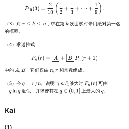
2
1
1
1
P_{10}(3)=\frac2{10} \le
(
)
(
3
)
=
+
+
⋯
+
.
P
10
10
2
3
9
r\le
k
（3）对
≤
≤
，求在第
次面试时录用绝对第一名
r
k
n
k
k\le
的概率。
n
（4）求递推式
P_n(r)=\boxed A+\boxed
(
)
=
+
(
+
1
)
P
r
A
B
P
r
n
n
A,B
n,r
中的
,
，它们仅由
,
和常数组成。
A
B
n
r
q=r/n
n
P_n(r)
-
（5）令
=
/
。说明当
足够大时
(
)
可由
q
r
n
n
P
r
n
q\ln
q\in(0,1]
q
−
ln
近似，并求使其在
∈
(
0
,
1
]
上最大的
。
q
q
q
q
q
Kai
(1)