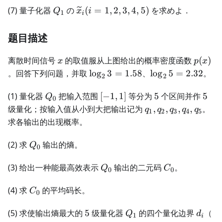
Q_1
\widetilde{x}_i(i=1,2,3,4,5)
(7) 量子化器
の
(
=
1
,
2
,
3
,
4
,
5
)
を求めよ．
Q
x
i
1
i
题目描述
x
p(x)
离散时间信号
的取值服从上图给出的概率密度函数
(
)
x
p
x
\log_2
\log_2
。回答下列问题，并取
lo
g
3
=
1.58
、
lo
g
5
=
2.32
。
2
2
3=1.58
5=2.32
Q_0
[-1,1]
5
5
(1) 量化器
把输入范围
[
−
1
,
1
]
等分为
5
个区间并作
5
Q
0
q_1,q_2,q_3,q_4,q
级量化；按输入值从小到大把输出记为
,
,
,
,
。
q
q
q
q
q
1
2
3
4
5
求各输出的出现概率。
Q_0
(2) 求
输出的熵。
Q
0
Q_0
C_0
(3) 给出一种能最高效表示
输出的二元码
。
Q
C
0
0
C_0
(4) 求
的平均码长。
C
0
5
Q_1
d_i
i=
(5) 求使输出熵最大的
5
级量化器
的四个量化边界
（
Q
d
1
i