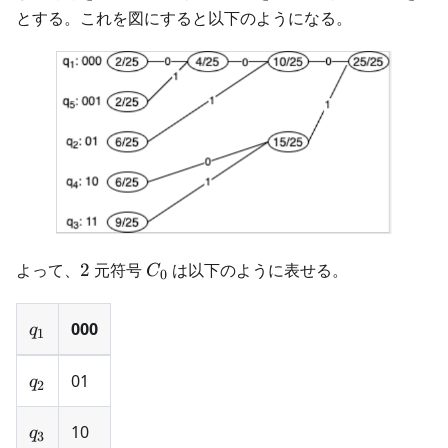
とする。これを図にすると以下のようになる。
2
C_0
よって、
2
元符号
は以下のように表せる。
C
0
q_1
000
q
1
q_2
01
q
2
q_3
10
q
3