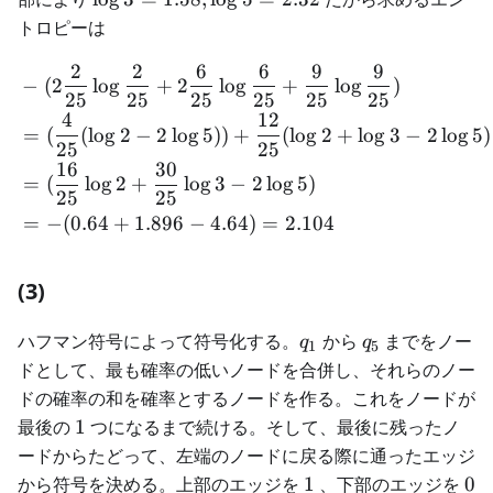
P(A)
=
トロピーは
1.58,
2
2
6
6
9
9
\log5
\begin{aligned} &-(2\frac
−
(
2
lo
g
+
2
lo
g
+
lo
g
)
=
25
25
25
25
25
25
4
12
2.32
=
(
(
lo
g
2
−
2
lo
g
5
))
+
(
lo
g
2
+
lo
g
3
−
2
lo
g
5
)
25
25
16
30
=
(
lo
g
2
+
lo
g
3
−
2
lo
g
5
)
25
25
=
−
(
0.64
+
1.896
−
4.64
)
=
2.104
(3)
q_1
q_5
ハフマン符号によって符号化する。
から
までをノー
q
q
1
5
ドとして、最も確率の低いノードを合併し、それらのノー
ドの確率の和を確率とするノードを作る。これをノードが
1
最後の
1
つになるまで続ける。そして、最後に残ったノ
ードからたどって、左端のノードに戻る際に通ったエッジ
1
0
から符号を決める。上部のエッジを
1
、下部のエッジを
0