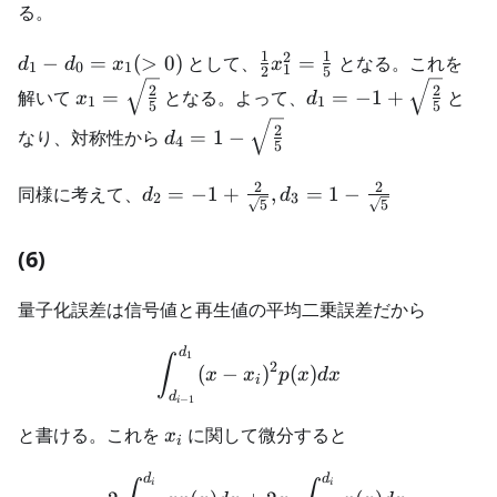
{5}
る。
1
1
2
d_1 -
\frac{1}
−
=
(
>
0
)
として、
=
となる。これを
d
d
x
x
1
0
1
1
2
5
d_0 =
{2}x_1^2
x_1 =
d_1 = -1 +
2
2
解いて
=
となる。よって、
=
−
1
+
と
x
d
1
1
5
5
x_1(>0)
=
\sqrt{\frac{2}
\sqrt{\frac{2}
d_4 = 1 -
2
なり、対称性から
=
1
−
\frac{1}
{5}}
d
{5}}
4
5
\sqrt{\frac{2}
{5}
{5}}
2
2
d_2 = -1 +
同様に考えて、
=
−
1
+
,
=
1
−
d
d
2
3
5
5
\frac{2}
{\sqrt{5}},d_3
(6)
= 1 - \frac{2}
{\sqrt{5}}
量子化誤差は信号値と再生値の平均二乗誤差だから
d
\int_{d_{i-1}}^{d_1}(x - 
1
∫
2
(
−
)
(
)
x
x
p
x
d
x
i
d
−
1
i
x_i
と書ける。これを
に関して微分すると
x
i
d
d
-2\int_{d_{i-1}}^{d_i}xp
i
i