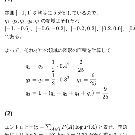
[−1,
5
q_1,
範囲
[
−
1
,
1
]
を均等に
5
分割しているので、
1]
q_2,
[−1,
,
,
,
,
の領域はそれぞれ
q
q
q
q
q
1
2
3
4
5
q_3,
−0.6]、
[
−
1
,
−
0.6
]
、
[
−
0.6
,
−
0.2
]
、
[
−
0.2
,
0.2
]
、
[
0.2
,
0.6
]
、
[
0.
q_4,
[−0.6,
である。
q_5
−0.2]、
[−0.2,
よって、それぞれの領域の図形の面積を計算して
0.2]、
[0.2,
1
2
\begin{aligned} q_1 &= q_
2
=
=
⋅
0.
4
=
q
q
1
5
0.6]、
2
25
[0.6, 1]
1
6
2
=
=
⋅
0.
8
−
=
q
q
q
2
4
1
2
25
9
=
1
−
(
+
+
+
)
=
q
q
q
q
q
3
1
2
4
5
25
(2)
-\sum_{A \in
エントロピーは
−
(
)
lo
g
(
)
と表せ、問題
∑
P
A
P
A
∈
Ω
A
\Omega}P(A)\log
\log3
部により
lo
g
3
=
1.58
,
lo
g
5
=
2.32
だから求めるエン