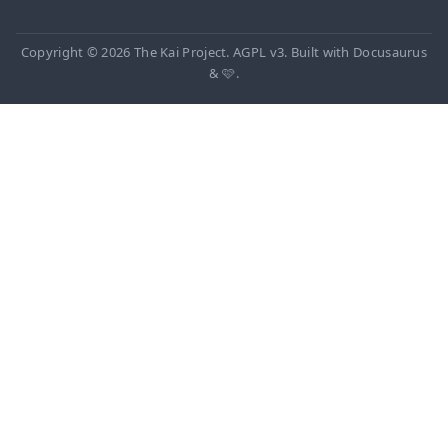
Copyright © 2026 The Kai Project. AGPL v3. Built with Docusaurus
& 🩷.