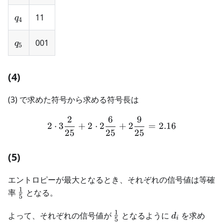
q_4
11
q
4
q_5
001
q
5
(4)
(3) で求めた符号から求める符号長は
2
6
9
2 \cdot 3\frac{2}{25} + 2
2
⋅
3
+
2
⋅
2
+
2
=
2.16
25
25
25
(5)
エントロピーが最大となるとき、それぞれの信号値は等確
1
\frac{1}
率
となる。
5
{5}
1
\frac{1}
d_i
よって、それぞれの信号値が
となるように
を求め
d
i
5