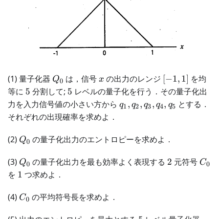
Q_0
x
[-1,1]
(1) 量子化器
は，信号
の出力のレンジ
[
−
1
,
1
]
を均
Q
x
0
5
5
等に
5
分割して;
5
レベルの量子化を行う．その量子化出
q_1,q_2,q_3,q_4,q_5
力を入力信号値の小さい方から
,
,
,
,
とする．
q
q
q
q
q
1
2
3
4
5
それぞれの出現確率を求めよ．
Q_0
(2)
の量子化出力のエントロピーを求めよ．
Q
0
Q_0
2
C_0
(3)
の量子化出力を最も効率よく表現する
2
元符号
Q
C
0
0
1
を
1
つ求めよ．
C_0
(4)
の平均符号長を求めよ．
C
0
5
Q_1