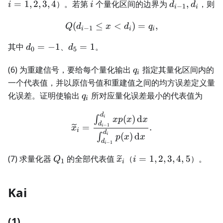
i
d_{i-
=
1
,
2
,
3
,
4
）。若第
个量化区间的边界为
,
，则
i
i
d
d
−
1
i
i
1},d_i
(
≤
Q(d_{i-1}\le x<d_i)=q_i,
<
)
=
,
Q
d
x
d
q
−
1
i
i
i
d_0=-1
d_5=1
其中
=
−
1
、
=
1
。
d
d
0
5
q_i
(6) 为重建信号，要给每个量化输出
指定其量化区间内的
q
i
一个代表值，并以原信号值和重建值之间的均方误差定义量
q_i
化误差。证明使输出
所对应量化误差最小的代表值为
q
i
d
\widetilde{x}_i= \frac{\
(
)
d
∫
i
x
p
x
x
d
−
1
=
.
i
x
i
d
(
)
d
∫
i
p
x
x
d
−
1
i
Q_1
\widetilde{x}_i
i=1,2,3,4,5
(7) 求量化器
的全部代表值
（
=
1
,
2
,
3
,
4
,
5
）。
Q
x
i
1
i
Kai
(1)