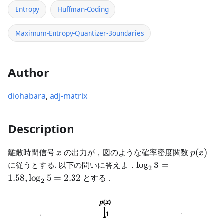
Entropy
Huffman-Coding
Maximum-Entropy-Quantizer-Boundaries
Author
diohabara
,
adj-matrix
Description
x
p(x)
離散時間信号
の出力が，図のような確率密度関数
(
)
x
p
x
\log_23
に従うとする. 以下の問いに答えよ．
lo
g
3
=
2
= 1.58,
1.58
,
lo
g
5
=
2.32
とする．
2
\log_25
= 2.32