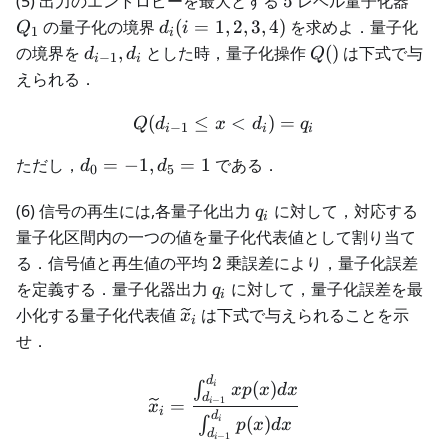
(5) 出力のエントロピーを最大とする
5
レベル量子化器
d_i(i =
の量子化の境界
(
=
1
,
2
,
3
,
4
)
を求めよ．量子化
Q
d
i
1
i
1,2,3,4)
d_{i-
Q()
の境界を
,
とした時，量子化操作
(
)
は下式で与
d
d
Q
−
1
i
i
1},d_i
えられる．
(
≤
Q(d_{i-1} \le x < d_i) = q
<
)
=
Q
d
x
d
q
−
1
i
i
i
d_0
ただし，
=
−
1
,
=
1
である．
d
d
0
5
= -1
,d_5
q_i
(6) 信号の再生には,各量子化出力
に対して，対応する
q
i
= 1
量子化区間内の一つの値を量子化代表値として割り当て
2
る．信号値と再生値の平均
2
乗誤差により，量子化誤差
q_i
を定義する．量子化器出力
に対して，量子化誤差を最
q
i
\widetilde{x}_i
小化する量子化代表値
は下式で与えられることを示
x
i
せ．
d
\widetilde{x}_i = \frac{
(
)
∫
i
x
p
x
d
x
d
−
1
=
i
x
i
d
(
)
∫
i
p
x
d
x
d
−
1
i