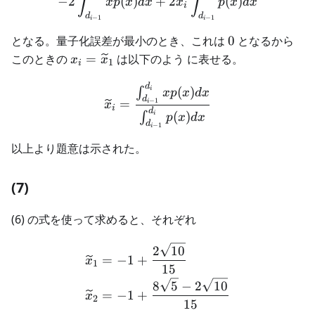
∫
∫
−
2
(
)
+
2
(
)
x
p
x
d
x
x
p
x
d
x
i
d
d
−
1
−
1
i
i
0
となる。量子化誤差が最小のとき、これは
0
となるから
x_i =
このときの
=
は以下のよう に表せる。
x
x
1
i
\widetilde{x}_1
d
\widetilde{x}_i = \frac{
(
)
∫
i
x
p
x
d
x
d
−
1
=
i
x
i
d
(
)
∫
i
p
x
d
x
d
−
1
i
以上より題意は示された。
(7)
(6) の式を使って求めると、それぞれ
\begin{aligned} \widetild
2
10
=
−
1
+
x
1
15
8
5
−
2
10
=
−
1
+
x
2
15