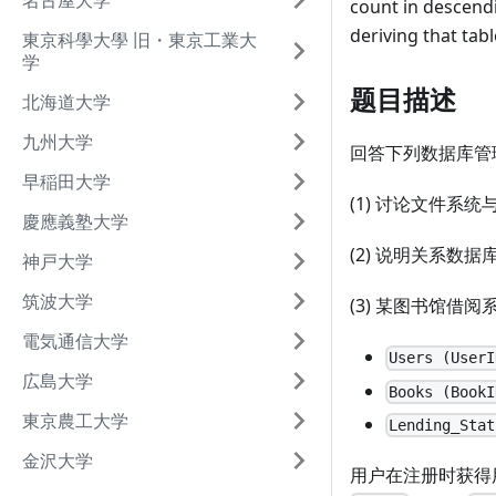
名古屋大学
count in descend
deriving that tabl
東京科學大學 旧・東京工業大
学
题目描述
北海道大学
九州大学
回答下列数据库管
早稲田大学
(1) 讨论文件系
慶應義塾大学
(2) 说明关系数据
神戸大学
筑波大学
(3) 某图书馆借
電気通信大学
Users (UserI
広島大学
Books (BookI
東京農工大学
Lending_Stat
金沢大学
用户在注册时获得用