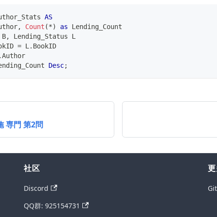
uthor_Stats 
AS
uthor
,
Count
(
*
)
as
 Lending_Count
 B
,
 Lending_Status L
okID 
=
 L
.
BookID
.
Author
ending_Count 
Desc
;
施 専門 第2問
社区
更
Discord
Gi
QQ群: 925154731