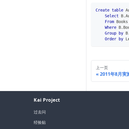
Create
table
 A
Select
 B
.
A
From
 Books
Where
 B
.
Bo
Group
by
 B
Order
by
 L
上一页
2011年8月実
Kai Project
过去问
经验贴