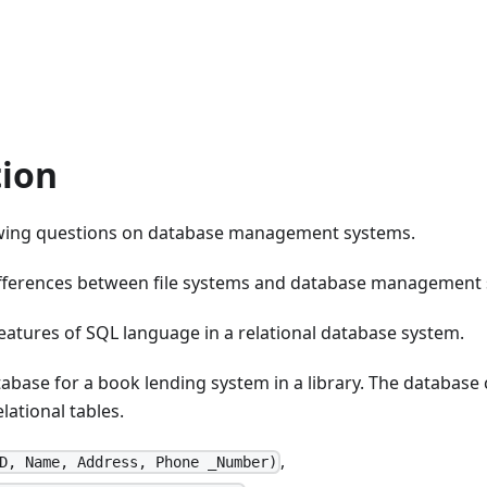
tion
owing questions on database management systems.
differences between file systems and database management
features of SQL language in a relational database system.
tabase for a book lending system in a library. The database
lational tables.
,
D, Name, Address, Phone _Number)