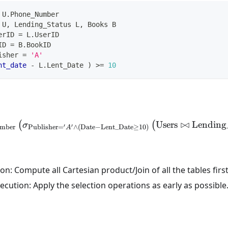
 U
.
Phone_Number
 U
,
 Lending_Status L
,
 Books B
erID 
=
 L
.
UserID
ID 
=
 B
.
BookID
isher 
=
'A'
nt_date
-
 L
.
Lent_Date 
)
>=
10
\pi_{\text{Name}, \text
Users
⋈
Lending
(
(
σ
′
′
mber
Publisher
=
∧
(
Date
−
Lent_Date
≥
10
)
A
on: Compute all Cartesian product/Join of all the tables firs
cution: Apply the selection operations as early as possible