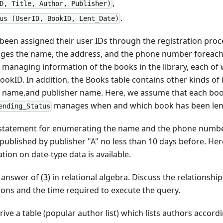
,
D, Title, Author, Publisher)
.
us (UserID, BookID, Lent_Date)
been assigned their user IDs through the registration proce
ges the name, the address, and the phone number foreach u
r managing information of the books in the library, each of w
kID. In addition, the Books table contains other kinds of
or name,and publisher name. Here, we assume that each boo
manages when and which book has been len
ending_Status
 statement for enumerating the name and the phone numbe
ublished by publisher "A" no less than 10 days before. Her
tion on date-type data is available.
 answer of (3) in relational algebra. Discuss the relationsh
ons and the time required to execute the query.
ive a table (popular author list) which lists authors accordi