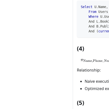
Select
 U
.
Name
,
From
 Users
Where
 U
.
Us
And
 L
.
Book
And
 B
.
Publ
And
(
curre
(4)
π
Name
,
Phone_Nu
Relationship:
Naive executi
Optimized exe
(5)