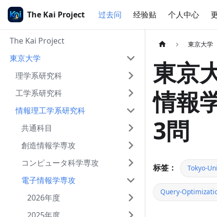
The Kai Project
过去问
经验贴
个人中心
The Kai Project
東京大学
東京大学
東京大
理学系研究科
情報学
工学系研究科
情報理工学系研究科
3問
共通科目
創造情報学専攻
コンピュータ科学専攻
标签：
Tokyo-Uni
電子情報学専攻
Query-Optimizati
2026年度
2025年度