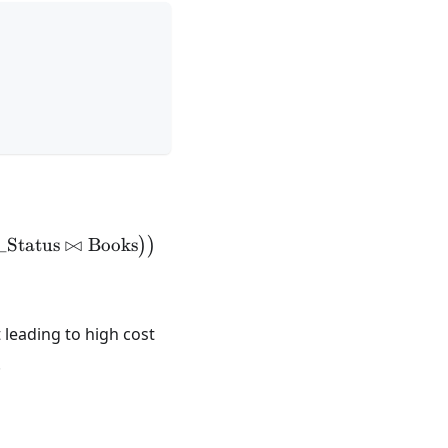
{Phone\_Number}} \left( \sigma_{\text{Publisher}='A
_Status
⋈
Books
)
)
t leading to high cost
.