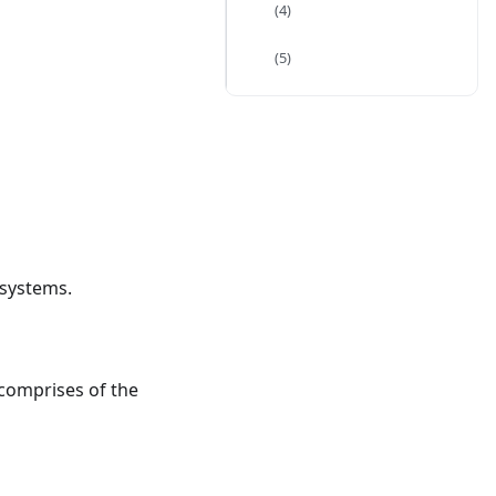
(4)
(5)
 systems.
 comprises of the