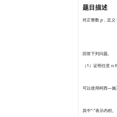
题目描述
p
对正整数
，定义
p
回答下列问题。
n
（1）证明任意
n
可以使用柯西—施
\cdot
其中“
⋅
”表示内积。