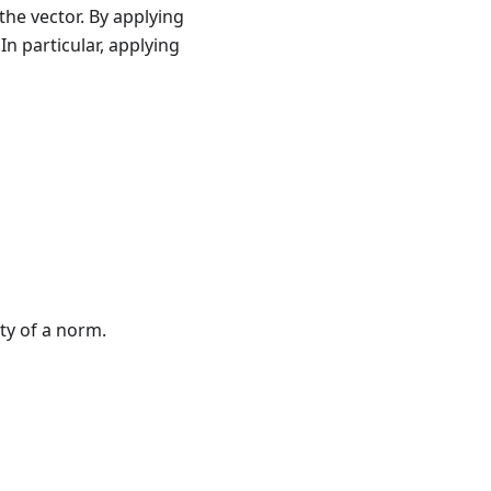
the vector. By applying
n particular, applying
\lim_{k \to \infty} ||A^k x_0||_p \\ &\leq \lim_{k \to
ty of a norm.
k||_p \leq \lim_{k \to \infty} (||A||_p)^k =0