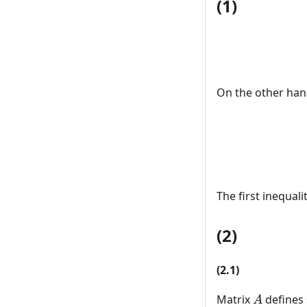
(1)
On the other han
The first inequa
(2)
(2.1)
A
Matrix
defines
A