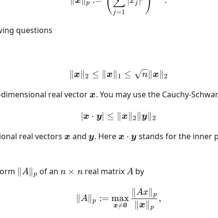
(
)
∑
x
x
p
j
=
1
j
wing questions
∥
∥
≤
∥
∥
\|\boldsymbol{x}\|_2 \l
≤
∥
∥
x
x
n
x
2
1
2
\boldsymbol{x}
-dimensional real vector
. You may use the Cauchy-Schwarz
x
∣
⋅
∣
≤
∥
|\boldsymbol{x} \cdot 
∥
∥
∥
x
y
x
y
2
2
\boldsymbol{x}
\boldsymbol{y}
\boldsymbol{x}
onal real vectors
and
. Here
⋅
stands for the inner 
x
y
x
y
\cdot
l{y}
\boldsymbol{y}
\|A\|_p
n
A
norm
∥
∥
of an
×
real matrix
by
A
n
n
A
p
\times
∥
∥
n
\|A\|_p := \max_{\bold
A
x
p
∥
∥
:=
max
,
A
p
∥
∥
x
0

=
x
p