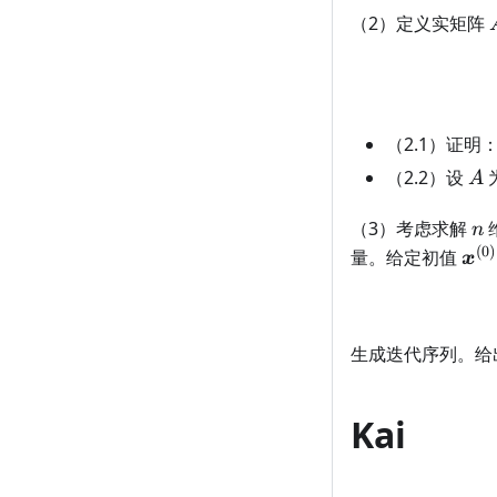
（2）定义实矩阵
（2.1）证明
A
（2.2）设
A
n
（3）考虑求解
n
(
0
)
\bo
量。给定初值
x
生成迭代序列。给
Kai