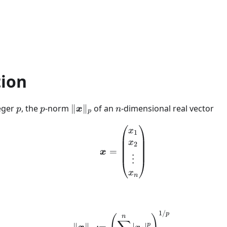
tion
p
p
\|\boldsymbol{x}\|_p
n
teger
, the
-norm
∥
∥
of an
-dimensional real vector
p
p
x
n
p
\boldsymbol{x} = \begi
x
1
x
2
=
x
⋮
x
n
1/
\|\boldsymbol{x}\|_p :=
p
n
p
∥
∥
:=
∣
∣
.