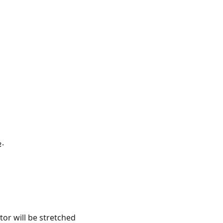
i=1}^{n} x_{i}^2} \leq \sum_{i=1}^{n} \sqrt{x_{i}^
= | x \cdot y | &\leq ||x||_{2} ||y||_{2} \\ &= ||x||
.
2
or will be stretched