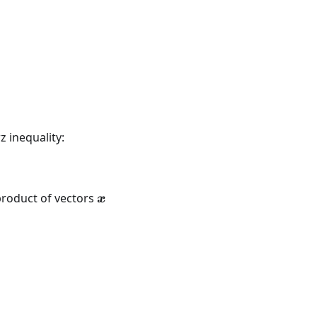
e \|\boldsymbol{x}\|_1 \le \sqrt{n} \|\boldsymbol{
 inequality:
\boldsymbol{y}| \le \|\boldsymbol{x}\|_2 \|\boldsy
\boldsymbol{x}
product of vectors
x
symbol{x} \neq \boldsymbol{0}} \frac{\|Ax\|_p}{\