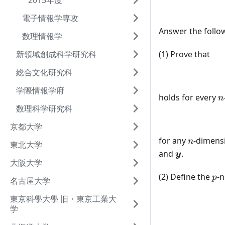
2015年度
電子情報学専攻
Answer the follo
数理情報学
新領域創成科学研究科
(1) Prove that
総合文化研究科
学際情報学府
n
holds for every
n
数理科学研究科
京都大学
n
for any
-dimensi
n
東北大学
\boldsymbo
and
.
y
大阪大学
p
(2) Define the
-
p
名古屋大学
東京科學大學 旧・東京工業大
学