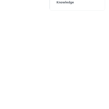
Knowledge
n{pmatrix} x_1 \\ x_2 \\ \vdots \\ x_n \end{pmatr
 \left( \sum_{j=1}^n |x_j|^p \right)^{1/p}.