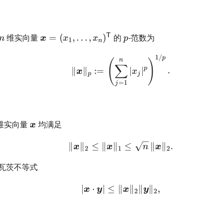
n
\boldsymbol{x}=
p
T
维实向量
=
(
,
…
,
)
的
-范数为
n
x
x
x
p
1
n
(x_1,\ldots,x_n)^\mathsf{T}
1/
\|\boldsymbol{x}\|_p :
p
n
(
)
∑
p
∥
∥
:=
∣
∣
.
x
x
p
j
=
1
j
\boldsymbol{x}
维实向量
均满足
x
∥
∥
≤
∥
∥
\|\boldsymbol{x}\|_2\le
≤
∥
∥
.
x
x
n
x
2
1
2
瓦茨不等式
∣
⋅
∣
≤
∥
|\boldsymbol{x}\cdot\b
∥
∥
∥
,
x
y
x
y
2
2