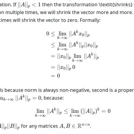
||A||_p
tion. If
∣∣
∣
∣
<
1
then the transformation \textit{shrinks} 
A
p
< 1
n multiple times, we will shrink the vector more and more. I
 times will shrink the vector to zero. Formally:
k
\begin{aligned} 0 &\leq 
0
≤
lim
∣∣
∣
∣
A
x
0
p
→
∞
k
k
≤
lim
∣∣
∣
∣
∣∣
∣
∣
A
x
0
p
p
→
∞
k
k
=
∣∣
∣
∣
lim
∣∣
∣
∣
x
A
0
p
p
→
∞
k
=
∣∣
∣
∣
0
x
0
p
=
0
lds because norm is always non-negative, second is a proper
lim_{k
k
im
∣∣
∣
∣
=
0
, because:
A
→
∞
k
p
to
k
k
infty}
\lim_{k \to \infty} ||A^
lim
∣∣
∣
∣
≤
lim
(
∣∣
∣
∣
)
=
0
A
A
p
p
→
∞
→
∞
k
k
|A^k||_p
 0
×
A,B \in
R
n
n
∣
∣
∣∣
∣
∣
for any matrices
,
∈
.
A
B
A
B
p
p
\mathbb{R}^{n\times