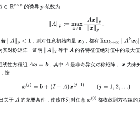
×
A\in\mathbb{R}^{n\times
R
p
n
n
∈
的诱导
-范数为
A
p
n}
∥
∥
\|A\|_p :=\max_{\bold
A
x
p
∥
∥
:=
max
.
A
p
∥
∥
x
0

=
x
p
\|A\|_p<1
\boldsymbol{x}_0
\lim_{k\to\in
k
：若
∥
∥
<
1
，则对任意初始向量
，都有
lim
∥
A
x
A
x
0
→
∞
0
p
k
\|A\|_2
A
为实对称矩阵，证明
∥
∥
等于
的各特征值绝对值中的最大值
A
A
2
A\boldsymbol{x}=\boldsymbol{b}
A
\bolds
维线性方程组
=
，其中
是非奇异实对称矩阵，
为未
A
x
b
A
x
ldsymbol{x}^{(0)}
，按
(
)
(
−
1
)
\boldsymbol{x}^{(j)} =
j
j
=
+
(
−
)
(
=
1
,
2
,
…
)
x
b
I
A
x
j
(
0
)
A
\boldsymbol{x}^{(
出关于
的充要条件，使该序列对任意
都收敛到方程组的
A
x