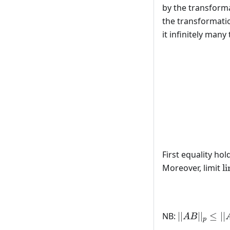
by the transforma
the transformatio
it infinitely many
First equality ho
\
Moreover, limit
l
\
\
|
=
||AB||_p
NB:
∣∣
∣
∣
≤
∣∣
A
B
p
\leq