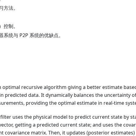
习方法。
）控制。
系统与 P2P 系统的优缺点。
an optimal recursive algorithm giving a better estimate bas
n predicted data. It dynamically balances the uncertainty o
urements, providing the optimal estimate in real-time sys
filter uses the physical model to predict current state by st
vector, getting a predicted current state; and uses the cova
nt covariance matrix. Then, it updates (posterior estimates)