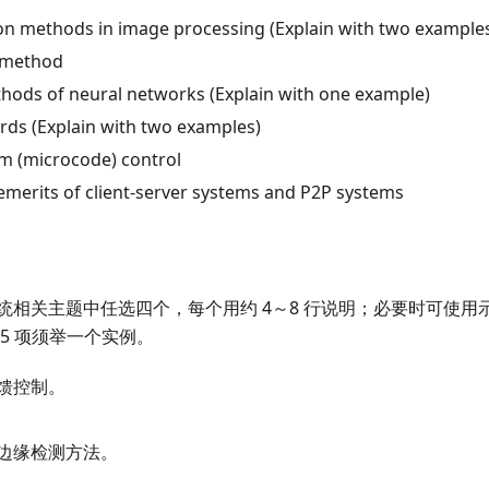
on methods in image processing (Explain with two example
 method
hods of neural networks (Explain with one example)
ards (Explain with two examples)
 (microcode) control
emerits of client-server systems and P2P systems
相关主题中任选四个，每个用约 4～8 行说明；必要时可使用示
5 项须举一个实例。
馈控制。
边缘检测方法。
。