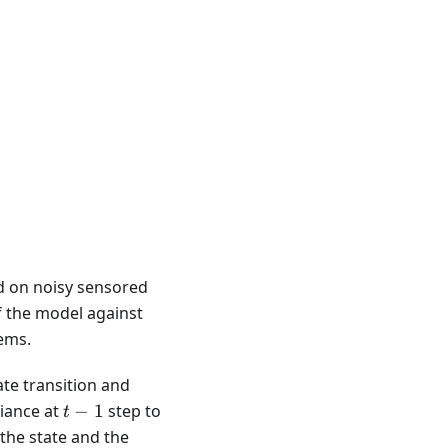
ed on noisy sensored
f the model against
tems.
ate transition and
t-
riance at
−
1
step to
t
1
 the state and the