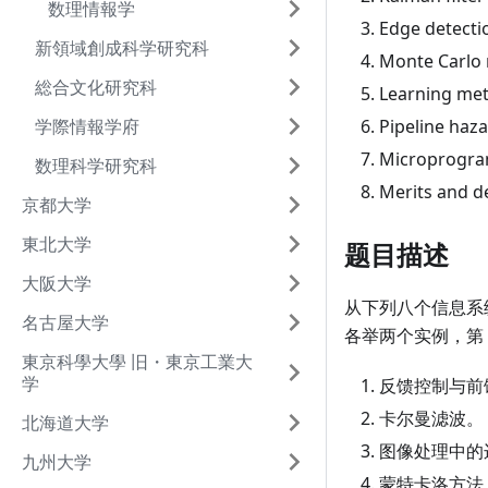
数理情報学
Edge detecti
新領域創成科学研究科
Monte Carlo
総合文化研究科
Learning met
学際情報学府
Pipeline haz
Microprogram
数理科学研究科
Merits and d
京都大学
東北大学
题目描述
大阪大学
从下列八个信息系统
名古屋大学
各举两个实例，第 
東京科學大學 旧・東京工業大
学
反馈控制与前
卡尔曼滤波。
北海道大学
图像处理中的
九州大学
蒙特卡洛方法