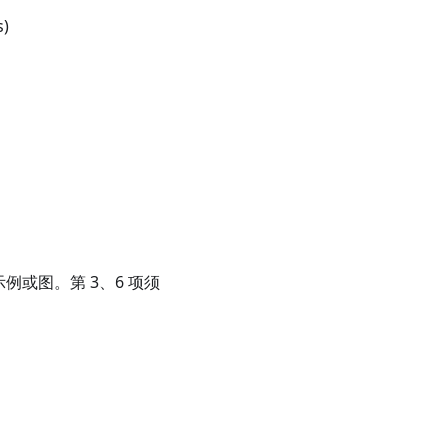
s)
例或图。第 3、6 项须