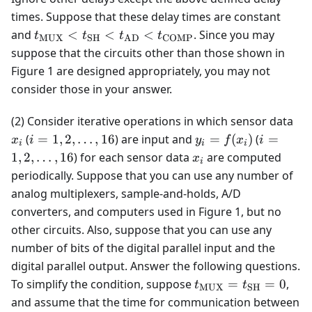
times. Suppose that these delay times are constant
t_{\text{MUX}}
and
<
<
<
. Since you may
t
t
t
t
MUX
SH
AD
COMP
< t_{\text{SH}}
suppose that the circuits other than those shown in
< t_{\text{AD}}
Figure 1 are designed appropriately, you may not
<
consider those in your answer.
t_{\text{COMP}}
x_i
(2) Consider iterative operations in which sensor data
i = 1,
y_i =
i = 1,
(
=
1
,
2
,
…
,
16
) are input and
=
(
)
(
=
x
i
y
f
x
i
i
i
i
2,
f(x_i)
2,
x_i
1
,
2
,
…
,
16
) for each sensor data
are computed
x
i
\dots,
\dots,
periodically. Suppose that you can use any number of
16
16
analog multiplexers, sample-and-holds, A/D
converters, and computers used in Figure 1, but no
other circuits. Also, suppose that you can use any
number of bits of the digital parallel input and the
digital parallel output. Answer the following questions.
t_{\text{MUX}}
To simplify the condition, suppose
=
=
0
,
t
t
MUX
SH
= t_{\text{SH}}
and assume that the time for communication between