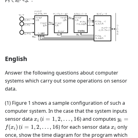
English
Answer the following questions about computer
systems which carry out some operations on sensor
data.
(1) Figure 1 shows a sample configuration of such a
computer system. In the case that the system inputs
x_i
i = 1,
y_i =
sensor data
(
=
1
,
2
,
…
,
16
) and computes
=
x
i
y
i
i
2,
f(x_i)
i = 1,
x_i
(
)
(
=
1
,
2
,
…
,
16
) for each sensor data
only
f
x
i
x
i
i
\dots,
2,
once, show the time diagram for the program which