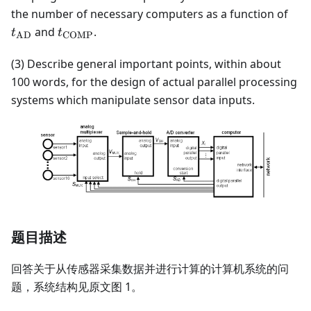
t_{
the number of necessary computers as a function of
t_{\text{COMP}}
and
.
t
t
AD
COMP
(3) Describe general important points, within about
100 words, for the design of actual parallel processing
systems which manipulate sensor data inputs.
题目描述
回答关于从传感器采集数据并进行计算的计算机系统的问
题，系统结构见原文图 1。