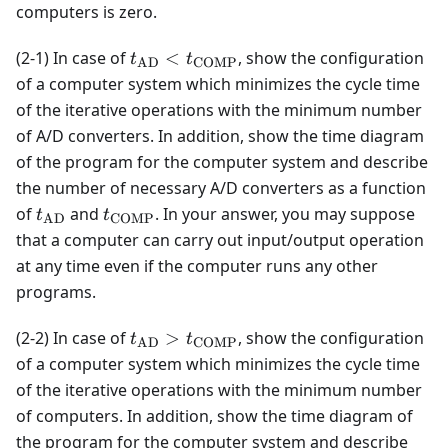
= 0
computers is zero.
t_{\text{AD}} <
(2-1) In case of
<
, show the configuration
t
t
AD
COMP
t_{\text{COMP}}
of a computer system which minimizes the cycle time
of the iterative operations with the minimum number
of A/D converters. In addition, show the time diagram
of the program for the computer system and describe
the number of necessary A/D converters as a function
t_{\text{AD}}
t_{\text{COMP}}
of
and
. In your answer, you may suppose
t
t
AD
COMP
that a computer can carry out input/output operation
at any time even if the computer runs any other
programs.
t_{\text{AD}} >
(2-2) In case of
>
, show the configuration
t
t
AD
COMP
t_{\text{COMP}}
of a computer system which minimizes the cycle time
of the iterative operations with the minimum number
of computers. In addition, show the time diagram of
the program for the computer system and describe