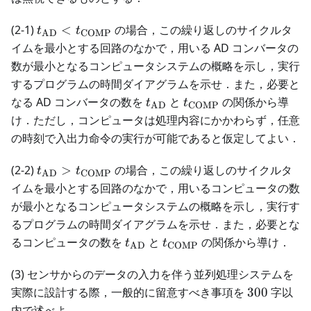
t_{\text{AD}} <
(2-1)
<
の場合，この繰り返しのサイクルタ
t
t
AD
COMP
t_{\text{COMP}}
イムを最小とする回路のなかで，用いる AD コンバータの
数が最小となるコンピュータシステムの概略を示し，実行
するプログラムの時間ダイアグラムを示せ．また，必要と
t_{\text{AD}}
t_{\text{COMP}}
なる AD コンバータの数を
と
の関係から導
t
t
AD
COMP
け．ただし，コンピュータは処理内容にかかわらず，任意
の時刻で入出力命令の実行が可能であると仮定してよい．
t_{\text{AD}} >
(2-2)
>
の場合，この繰り返しのサイクルタ
t
t
AD
COMP
t_{\text{COMP}}
イムを最小とする回路のなかで，用いるコンピュータの数
が最小となるコンピュータシステムの概略を示し，実行す
るプログラムの時間ダイアグラムを示せ．また，必要とな
t_{\text{AD}}
t_{\text{COMP}}
るコンピュータの数を
と
の関係から導け．
t
t
AD
COMP
(3) センサからのデータの入力を伴う並列処理システムを
300
実際に設計する際，一般的に留意すべき事項を
300
字以
内で述べよ．