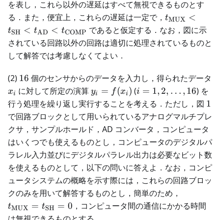
を表し，これら以外の遅延はすべて無視できるものとす
t_{\text{M
る．また，便宜上，これらの遅延は一定で，
<
t
MUX
< t_{\text{
<
<
であると仮定する．なお，図に示
t
t
t
SH
AD
COMP
< t_{\text{
されている回路以外の回路は適切に処理されているものと
<
して解答では考慮しなくてよい．
t_{\text{C
16
(2)
16
個のセンサからのデータを入力し，得られたデータ
x_i
y_i =
i=1,
に対して所定の演算
=
(
)
(
=
1
,
2
,
…
,
16
) を
x
y
f
x
i
i
i
i
f(x_i)
2,
1
行う処理を繰り返し実行することを考える．ただし，図
1
\dots,
で回路ブロックとして用いられているアナログマルチプレ
16
クサ，サンプルホールド，AD コンバータ，コンピュータ
はいくつでも使えるものとし，コンピュータのデジタルパ
ラレル入力並びにデジタルパラレル出力は必要なビット数
を使えるものとして，以下の問いに答えよ．なお，コンピ
ュータシステムの概略を示す際には，これらの回路ブロッ
t_{\tex
クのみを用いて解答するものとし，簡単のため，
= t_{\te
=
=
0
，コンピュータ間の通信にかかる時間
t
t
MUX
SH
= 0
は無視できるものとする．