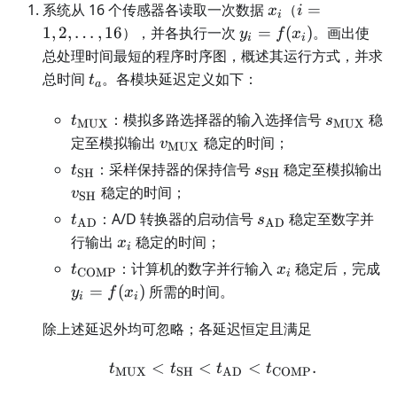
x_i
i=1,2,\ldots,
系统从 16 个传感器各读取一次数据
（
=
x
i
i
y_i=f(x_i)
1
,
2
,
…
,
16
），并各执行一次
=
(
)
。画出使
y
f
x
i
i
总处理时间最短的程序时序图，概述其运行方式，并求
t_a
总时间
。各模块延迟定义如下：
t
a
t_{\mathrm{MUX}}
s_{\mat
：模拟多路选择器的输入选择信号
稳
t
s
MUX
MUX
v_{\mathrm{MUX}}
定至模拟输出
稳定的时间；
v
MUX
t_{\mathrm{SH}}
s_{\mathrm{SH}}
：采样保持器的保持信号
稳定至模拟输出
t
s
SH
SH
v_{\mathrm{SH}}
稳定的时间；
v
SH
t_{\mathrm{AD}}
s_{\mathrm{AD}
：A/D 转换器的启动信号
稳定至数字并
t
s
AD
AD
x_i
行输出
稳定的时间；
x
i
t_{\mathrm{COMP}}
x_i
：计算机的数字并行输入
稳定后，完成
t
x
COMP
i
y_i=f(x_i)
=
(
)
所需的时间。
y
f
x
i
i
除上述延迟外均可忽略；各延迟恒定且满足
<
<
t_{\mathrm{MUX}}<t
<
.
t
t
t
t
MUX
SH
AD
COMP