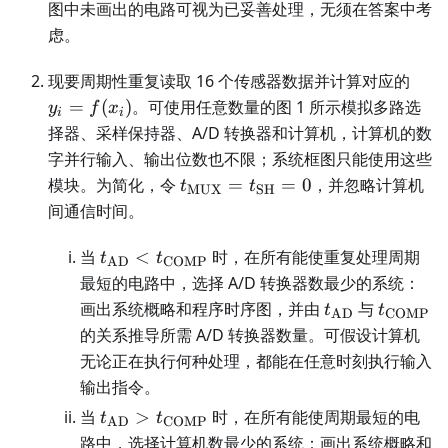
图中未画出的电路可视为已妥善处理，无须在答案中考
虑。
y_i=
现要周期性重复读取 16 个传感器数据并计算对应的
=
(
)
。可使用任意数量的图 1 所示模拟多路选
y
f
x
i
i
择器、采样保持器、A/D 转换器和计算机，计算机的数
字并行输入、输出位数也不限；系统框图只能使用这些
t_{\mathrm{MUX}}=t_{\mat
模块。为简化，令
=
=
0
，并忽略计算机
t
t
MUX
SH
间通信时间。
t_{\mathrm{AD}}
当
<
时，在所有能使重复处理周期
t
t
AD
COMP
<t_{\mathrm{COMP}}
最短的电路中，选择 A/D 转换器数最少的系统：
t_{\mathrm{
t_{\ma
画出系统概略和程序时序图，并由
与
t
t
AD
COMP
的关系推导所需 A/D 转换器数量。可假设计算机
无论正在执行何种处理，都能在任意时刻执行输入
输出指令。
t_{\mathrm{AD}}>t_{\mathrm{COM
当
>
时，在所有能使周期最短的电
t
t
AD
COMP
路中，选择计算机数最少的系统：画出系统概略和