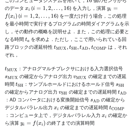
このコンピュータシステムを用いて，
16
個のセンサから
x_i
i=1,
y_i =
のデータ
(
=
1
,
2
,
…
,
16
) を入力し，演算
=
x
i
y
i
i
2,
f(x_i)
i=1,
(
)
(
=
1
,
2
,
…
,
16
) を一度だけ行う場合，この処理
f
x
i
i
\dots,
2,
を最小時間で実行するプログラムの時間ダイアグラムを示
16
\dots,
し，その動作の概略を説明せよ．また，この処理に必要と
16
t_a
なる時間
を求めよ．ただし，ここで用いられている回
t
a
t_{\text{MUX}},
路ブロックの遅延特性
,
,
,
は，それ
t
t
t
t
MUX
SH
AD
COMP
t_{\text{SH}},
ぞれ，
t_{\text{AD}},
t_{\text{COMP}}
t_{\text{MUX}}
s_{
：アナログマルチプレクサにおける入力選択信号
t
MUX
v_{\text{MUX}}
の確定からアナログ出力
の確定までの遅延
s
v
MUX
MUX
t_{\text{SH}}
s_{\te
時間
：サンプルホールドにおけるホールド信号
t
s
SH
SH
v_{\text{SH}}
t_{\t
の確定からアナログ出力
の確定までの遅延時間
v
t
SH
AD
s_{\text{AD}}
：AD コンバータにおける変換開始信号
の確定から
s
AD
x_i
t_{\tex
デジタルパラレル出力
の確定までの遅延時間
x
t
COMP
i
x_i
：コンピュータ上で，デジタルパラレル入力
の確定か
x
i
y_i =
ら演算
=
(
)
の終了までの演算時間
y
f
x
i
i
f(x_i)