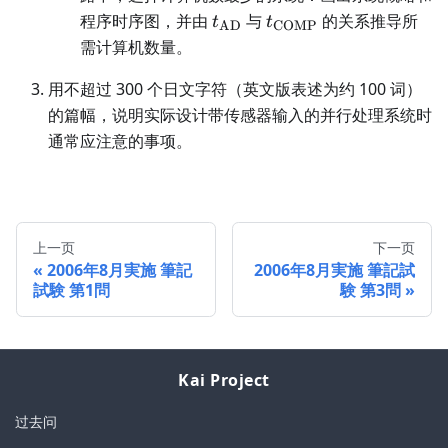
t_{\mathrm{AD}}
t_{\mathrm{COMP}
程序时序图，并由
与
的关系推导所
t
t
AD
COMP
需计算机数量。
用不超过 300 个日文字符（英文版表述为约 100 词）
的篇幅，说明实际设计带传感器输入的并行处理系统时
通常应注意的事项。
上一页
下一页
2006年8月実施 筆記
2006年8月実施 筆記試
試験 第1問
験 第3問
Kai Project
过去问