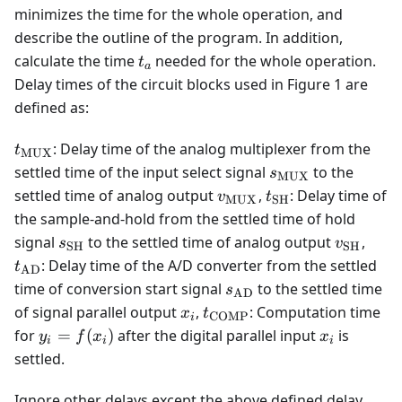
16
\dots,
minimizes the time for the whole operation, and
16
describe the outline of the program. In addition,
t_a
calculate the time
needed for the whole operation.
t
a
Delay times of the circuit blocks used in Figure 1 are
defined as:
t_{\text{MUX}}
: Delay time of the analog multiplexer from the
t
MUX
s_{\text{MUX}}
settled time of the input select signal
to the
s
MUX
v_{\text{MUX}}
t_{\text{SH}}
settled time of analog output
,
: Delay time of
v
t
MUX
SH
the sample-and-hold from the settled time of hold
s_{\text{SH}}
v_{\tex
t_{\
signal
to the settled time of analog output
,
s
v
SH
SH
: Delay time of the A/D converter from the settled
t
AD
s_{\text{AD}}
time of conversion start signal
to the settled time
s
AD
x_i
t_{\text{COMP}}
of signal parallel output
,
: Computation time
x
t
COMP
i
y_i =
x_i
for
=
(
)
after the digital parallel input
is
y
f
x
x
i
i
i
f(x_i)
settled.
Ignore other delays except the above defined delay