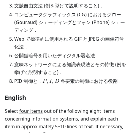
文脈自由文法 (例を挙げて説明すること)．
コンピュータグラフィックス (CG) におけるグロー
(Gouraud) シェーディングとフォン (Phone) シェー
ディング．
Web で標準的に使用される GIF と JPEG の画像符号
化法．
公開鍵暗号を用いたディジタル署名法．
意味ネットワークによる知識表現法とその特徴 (例を
挙げて説明すること)．
P,
PID 制御と，
,
,
各要素の制御における役割．
P
I
D
I,
D
English
Select
four items
out of the following eight items
concerning information systems, and explain each
item in approximately 5~10 lines of text. If necessary,