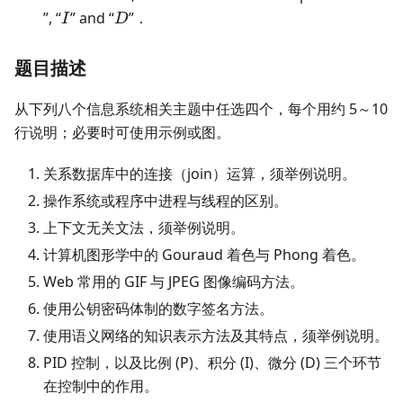
I
D
”, “
” and “
”．
I
D
题目描述
从下列八个信息系统相关主题中任选四个，每个用约 5～10
行说明；必要时可使用示例或图。
关系数据库中的连接（join）运算，须举例说明。
操作系统或程序中进程与线程的区别。
上下文无关文法，须举例说明。
计算机图形学中的 Gouraud 着色与 Phong 着色。
Web 常用的 GIF 与 JPEG 图像编码方法。
使用公钥密码体制的数字签名方法。
使用语义网络的知识表示方法及其特点，须举例说明。
PID 控制，以及比例 (P)、积分 (I)、微分 (D) 三个环节
在控制中的作用。