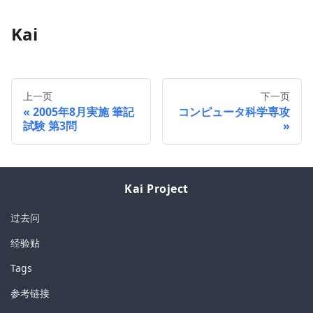
Kai
上一页
下一页
2005年8月実施 筆記
コンピュータ科学専攻
試験 第3問
Kai Project
过去问
经验贴
Tags
参考链接