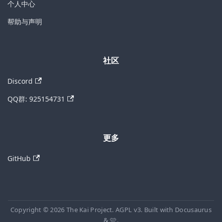
个人中心
帮助与声明
社区
Discord
QQ群: 925154731
更多
GitHub
Copyright © 2026 The Kai Project. AGPL v3. Built with Docusaurus
& 🩷.