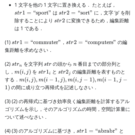
str1=\
1 文字を他の 1 文字に置き換える． たとえば，
str2=\text{“sort”}
1
=
“sport”
は
2
=
“sort”
に，文字 ‘p’ を削
s
t
r
s
t
r
str2
除することにより
2
に変換できるため，編集距離
s
t
r
は 1 である．
str1=\text{“commuter”}
str2=\text{“computers”}
(1)
1
=
“commuter”
，
2
=
“computers”
の編
s
t
r
s
t
r
集距離を求めなさい．
str_n
str
n
(2)
を文字列
の頭から
番目までの部分列と
s
t
r
s
t
r
n
n
m(i,j)
str1_i
str2_j
し，
(
,
)
を
1
と
2
の編集距離を表すものと
m
i
j
s
t
r
s
t
r
i
j
m(i,j),
する．
(
,
)
,
(
−
1
,
)
,
(
,
−
1
)
,
(
−
1
,
−
m
i
j
m
i
j
m
i
j
m
i
j
m(i-
1
)
の間に成り立つ再帰式を記述しなさい．
1,j),
m(i,j-
(3) (2) の再帰式に基づき効率良く編集距離を計算するアル
1),
ゴリズムを示し，そのアルゴリズムの時間，空間計算量に
m(i-
ついて述べなさい．
1,j-1)
str1=\text{“abrabr”}
str
(4) (3) のアルゴリズムに基づき，
1
=
“abrabr”
と
s
t
r