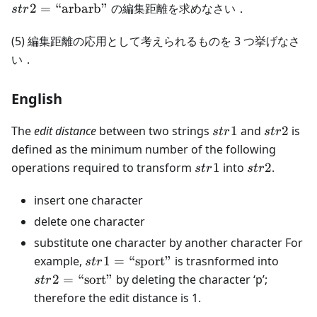
2
=
“arbarb”
の編集距離を求めなさい．
s
t
r
(5) 編集距離の応用として考えられるものを 3 つ挙げなさ
い．
English
str1
str2
The
edit distance
between two strings
1
and
2
is
s
t
r
s
t
r
defined as the minimum number of the following
str1
str2
operations required to transform
1
into
2
.
s
t
r
s
t
r
insert one character
delete one character
substitute one character by another character For
str1=\text{“sport”}
str2=\
example,
1
=
“sport”
is trasnformed into
s
t
r
2
=
“sort”
by deleting the character ‘p’;
s
t
r
therefore the edit distance is 1.