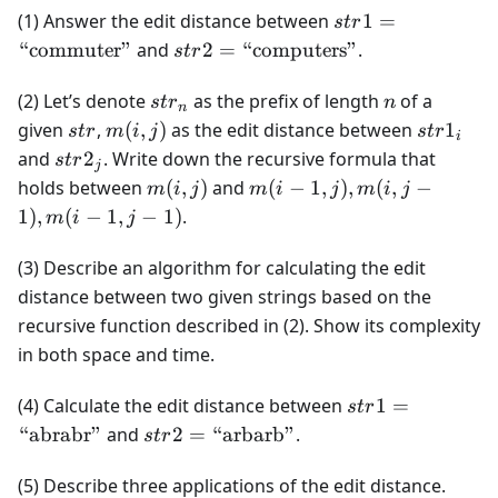
str1=\text{“com
(1) Answer the edit distance between
1
=
s
t
r
str2=\text{“computers”}
“commuter”
and
2
=
“computers”
.
s
t
r
str_n
n
(2) Let’s denote
as the prefix of length
of a
s
t
r
n
n
str
m(i,j)
str1_i
given
,
(
,
)
as the edit distance between
1
s
t
r
m
i
j
s
t
r
i
str2_j
and
2
. Write down the recursive formula that
s
t
r
j
m(i,j)
m(i-
holds between
(
,
)
and
(
−
1
,
)
,
(
,
−
m
i
j
m
i
j
m
i
j
1,j),
1
)
,
(
−
1
,
−
1
)
.
m
i
j
m(i,j-
1),
(3) Describe an algorithm for calculating the edit
m(i-
distance between two given strings based on the
1,j-1)
recursive function described in (2). Show its complexity
in both space and time.
str1=\text{“ab
(4) Calculate the edit distance between
1
=
s
t
r
str2=\text{“arbarb”}
“abrabr”
and
2
=
“arbarb”
.
s
t
r
(5) Describe three applications of the edit distance.