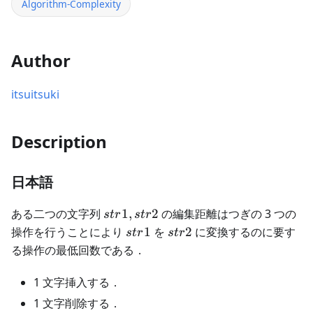
Algorithm-Complexity
Author
itsuitsuki
Description
日本語
str1,
ある二つの文字列
1
,
2
の編集距離はつぎの 3 つの
s
t
r
s
t
r
str2
str1
str2
操作を行うことにより
1
を
2
に変換するのに要す
s
t
r
s
t
r
る操作の最低回数である．
1 文字挿入する．
1 文字削除する．