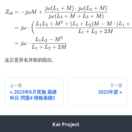
(
+
)
⋅
(
+
)
\begin{aligned} Z_{ab} 
jω
L
M
jω
L
M
1
2
=
−
+
Z
jω
M
ab
(
+
+
+
)
jω
L
M
L
M
2
2
2
+
+
(
+
)
−
⋅
(
+
(
L
L
M
L
L
M
M
L
1
2
1
2
1
=
⋅
jω
+
+
2
L
L
M
1
2
2
−
L
L
M
1
2
=
⋅
jω
+
+
2
L
L
M
1
2
这正是异名并联的阻抗。
上一页
下一页
2023年8月実施 基礎
2023年度
科目 問題4 情報基礎2
Kai Project