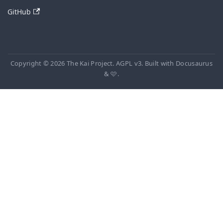
GitHub
Copyright © 2026 The Kai Project. AGPL v3. Built with Docusaurus
& 🩷.