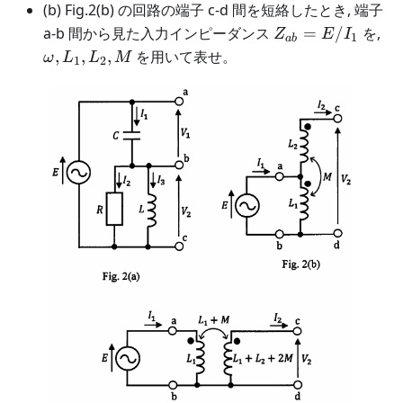
(b) Fig.2(b) の回路の端子 c-d 間を短絡したとき, 端子
Z_{ab}
\o
a-b 間から見た入力インピーダンス
=
/
を,
Z
E
I
1
ab
=
,
,
,
を用いて表せ。
ω
L
L
M
1
2
E/I_1