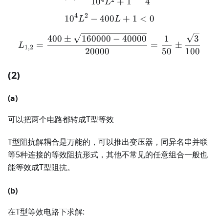
1
0
+
1
4
L
4
2
1
0
−
400
10^4L^2 - 400L + 1 < 0
+
1
<
0
L
L
L_{1,2} = \frac{400 \pm 
400
±
160000
−
40000
1
3
=
=
±
L
1
,
2
20000
50
100
(2)
(a)
可以把两个电路都转成T型等效
T型阻抗解耦合是万能的，可以推出变压器，同异名串并联
等5种连接的等效阻抗形式，其他不常见的任意组合一般也
能等效成T型阻抗。
(b)
在T型等效电路下求解: