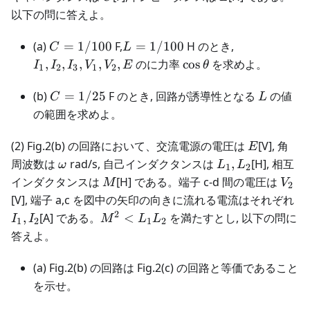
以下の問に答えよ。
C =
L =
I_1,I_2,I_3,
(a)
=
1/100
F,
=
1/100
H のとき,
C
L
1/100
1/100
\cos\theta
,
,
,
,
,
のに力率
cos
を求めよ。
I
I
I
V
V
E
θ
1
2
3
1
2
C =
L
(b)
=
1/25
F のとき, 回路が誘導性となる
の値
C
L
1/25
の範囲を求めよ。
E
(2) Fig.2(b) の回路において、交流電源の電圧は
[V], 角
E
\omega
L_1,L_2
周波数は
rad/s, 自己インダクタンスは
,
[H], 相互
ω
L
L
1
2
M
V_2
インダクタンスは
[H] である。端子 c-d 間の電圧は
M
V
2
I_
[V], 端子 a,c を図中の矢印の向きに流れる電流はそれぞれ
2
M^2 <
,
[A] である。
<
を満たすとし, 以下の問に
I
I
M
L
L
1
2
1
2
L_1L_2
答えよ。
(a) Fig.2(b) の回路は Fig.2(c) の回路と等価であること
を示せ。