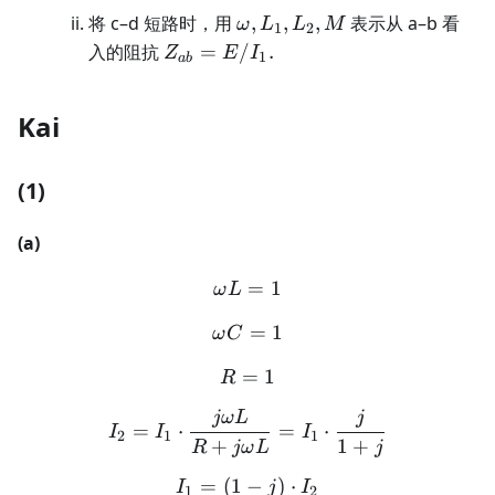
\omega,L_1,L_2,M
将 c–d 短路时，用
,
,
,
表示从 a–b 看
ω
L
L
M
1
2
Z_{ab}=E/I_1.
入的阻抗
=
/
.
Z
E
I
1
ab
Kai
(1)
(a)
\omega L = 1
=
1
ω
L
\omega C = 1
=
1
ω
C
=
R = 1
1
R
jω
L
j
I_2 = I_1 \cdot \frac{j\o
=
⋅
=
⋅
I
I
I
2
1
1
+
1
+
R
jω
L
j
=
(
1
−
I_1 = (1 - j) \cdot I_2
)
⋅
I
j
I
1
2