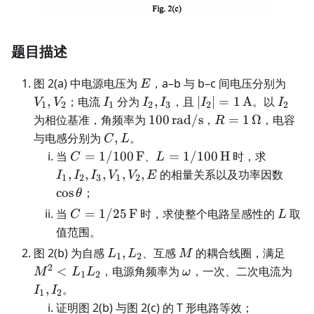
题目描述
E
V_1
图 2(a) 中电源电压为
，a–b 与 b–c 间电压分别为
E
I_1
I_2,I_3
|I_2|=1\,\mathrm
I_2
,
；电流
分为
,
，且
∣
∣
=
1
A
。以
V
V
I
I
I
I
I
1
2
1
2
3
2
2
A
100\,\mathrm{rad/s}
R=1\,\Omega
为相位基准，角频率为
100
rad/s
，
=
1
Ω
，电容
R
C,L
与电感分别为
,
。
C
L
C=1/100\,\mathrm
L=1/100\,\mathrm
I_1,I_2
当
=
1/100
F
、
=
1/100
H
时，求
C
L
F
H
\cos
,
,
,
,
,
的相量关系以及功率因数
I
I
I
V
V
E
1
2
3
1
2
cos
；
θ
C=1/25\,\mathrm
L
当
=
1/25
F
时，求使整个电路呈感性的
取
C
L
F
值范围。
L_1,L_2
M
M^2
图 2(b) 为自感
,
、互感
的耦合线圈，满足
L
L
M
1
2
2
\omega
I_1
<
，电源角频率为
，一次、二次电流为
M
L
L
ω
1
2
,
。
I
I
1
2
证明图 2(b) 与图 2(c) 的 T 形电路等效；