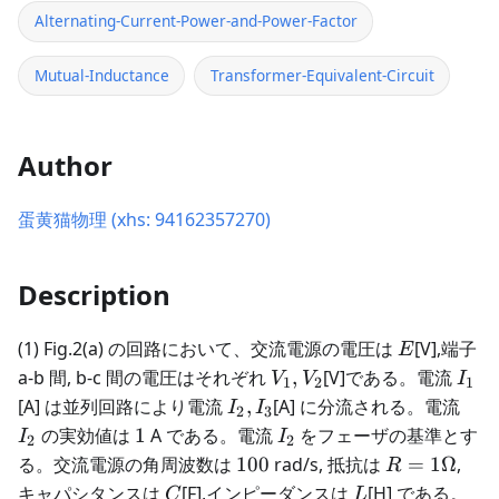
Alternating-Current-Power-and-Power-Factor
Mutual-Inductance
Transformer-Equivalent-Circuit
Author
蛋黄猫物理 (xhs: 94162357270)
Description
E
(1) Fig.2(a) の回路において、交流電源の電圧は
[V],端子
E
V_1,V_2
I_1
a-b 間, b-c 間の電圧はそれぞれ
,
[V]である。電流
V
V
I
1
2
1
I_2,I_3
I_2
[A] は並列回路により電流
,
[A] に分流される。電流
I
I
2
3
1
I_2
の実効値は
1
A である。電流
をフェーザの基準とす
I
I
2
2
100
R = 1
る。交流電源の角周波数は
100
rad/s, 抵抗は
=
1Ω
,
R
\Omega
C
L
キャパシタンスは
[F],インピーダンスは
[H] である。
C
L