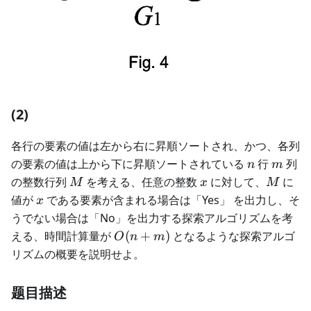
(2)
各行の要素の値は左から右に昇順ソートされ、かつ、各列
n
m
の要素の値は上から下に昇順ソートされている
行
列
n
m
M
x
M
の整数行列
を考える、任意の整数
に対して、
に
M
x
M
x
値が
である要素が含まれる場合は「Yes」 を出力し、そ
x
うでない場合は「No」を出力する探索アルゴリズムを考
O(n
える、時間計算量が
(
+
)
となるような探索アルゴ
O
n
m
+
リズムの概要を説明せよ。
m)
题目描述