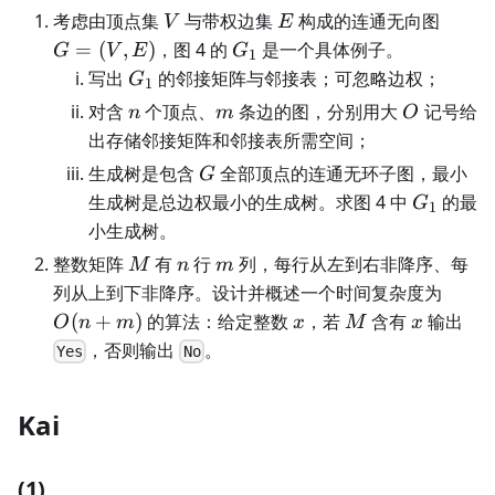
V
E
G=
考虑由顶点集
与带权边集
构成的连通无向图
V
E
(V,E)
G_1
=
(
,
)
，图 4 的
是一个具体例子。
G
V
E
G
1
G_1
写出
的邻接矩阵与邻接表；可忽略边权；
G
1
n
m
O
对含
个顶点、
条边的图，分别用大
记号给
n
m
O
出存储邻接矩阵和邻接表所需空间；
G
生成树是包含
全部顶点的连通无环子图，最小
G
G_1
生成树是总边权最小的生成树。求图 4 中
的最
G
1
小生成树。
M
n
m
整数矩阵
有
行
列，每行从左到右非降序、每
M
n
m
O(n+
列从上到下非降序。设计并概述一个时间复杂度为
x
M
x
(
+
)
的算法：给定整数
，若
含有
输出
O
n
m
x
M
x
，否则输出
。
Yes
No
Kai
(1)