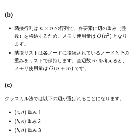
(b)
n
隣接行列は
×
の行列で、各要素に辺の重み（整
n
n
\times
2
O(n^2)
数）を格納するため、メモリ使用量は
(
)
となり
O
n
n
ます。
隣接リストは各ノードに接続されているノードとその
m
重みをリストで保持します。全辺数
を考えると、
m
O(n
メモリ使用量は
(
+
)
です。
O
n
m
+
m)
(c)
クラスカル法では以下の辺が選ばれることになります。
(c,
(
,
)
重み 1
c
d
d)
(b,
(
,
)
重み 2
b
e
e)
(b,
(
,
)
重み 3
b
d