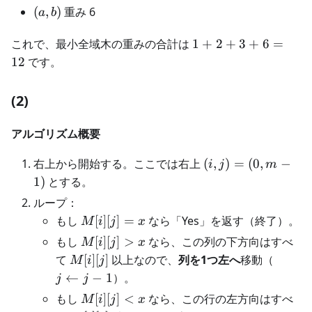
d)
(a,
(
,
)
重み 6
a
b
b)
1
これで、最小全域木の重みの合計は
1
+
2
+
3
+
6
=
+
12
です。
2
+
(2)
3
+
アルゴリズム概要
6
=
(i,j)=
右上から開始する。ここでは右上
(
,
)
=
(
0
,
−
i
j
m
12
(0,m-
1
)
とする。
1)
ループ：
M[i]
もし
[
]
[
]
=
なら「Yes」を返す（終了）。
M
i
j
x
[j]=x
M[i]
もし
[
]
[
]
>
なら、この列の下方向はすべ
M
i
j
x
[j]
M[i]
j
て
[
]
[
]
以上なので、
列を1つ左へ
移動（
M
i
j
> x
[j]
\lefta
←
−
1
）。
j
j
j-1
M[i]
もし
[
]
[
]
<
なら、この行の左方向はすべ
M
i
j
x