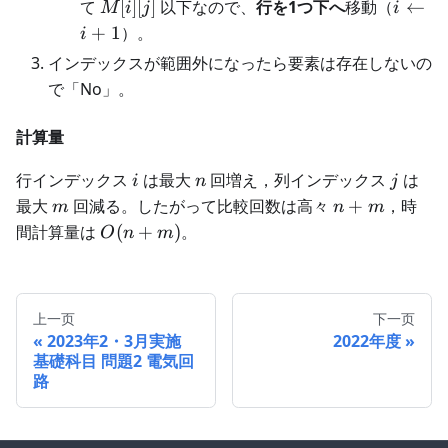
[j]
M[i]
i
て
[
]
[
]
以下なので、
行を1つ下へ
移動（
←
M
i
j
i
< x
[j]
\lefta
+
1
）。
i
i+1
インデックスが範囲外になったら要素は存在しないの
で「No」。
計算量
i
n
j
行インデックス
は最大
回増え，列インデックス
は
i
n
j
m
n+m
最大
回減る。したがって比較回数は高々
+
，時
m
n
m
O(n+m)
間計算量は
(
+
)
。
O
n
m
上一页
下一页
2023年2・3月実施
2022年度
基礎科目 問題2 電気回
路