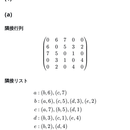
(a)
隣接行列
0
6
7
0
0
\begin{pmatrix} 0 & 6 & 7
6
0
5
3
2
7
5
0
1
0
0
3
1
0
4
0
2
0
4
0
隣接リスト
:
(
,
6
)
,
(
,
7
)
\begin{aligned} a & : (b, 6), 
a
b
c
:
(
,
6
)
,
(
,
5
)
,
(
,
3
)
,
(
,
2
)
b
a
c
d
e
:
(
,
7
)
,
(
,
5
)
,
(
,
1
)
c
a
b
d
:
(
,
3
)
,
(
,
1
)
,
(
,
4
)
d
b
c
e
:
(
,
2
)
,
(
,
4
)
e
b
d