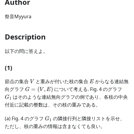
Author
祭音Myyura
Description
以下の問に答えよ。
(1)
V
E
節点の集合
と重みが付いた枝の集合
からなる連結無
V
E
G
G_1
向グラフ
=
(
,
)
について考える. Fig. 4 のグラフ
G
V
E
=
はそのような連結無向グラフの例であり、各枝の中央
G
1
(V,
付近に記載の整数は、その枝の重みである。
E)
G_1
(a) Fig. 4 のグラフ
の隣接行列と隣接リストを示せ、
G
1
ただし、枝の重みの情報は含まなくても良い。