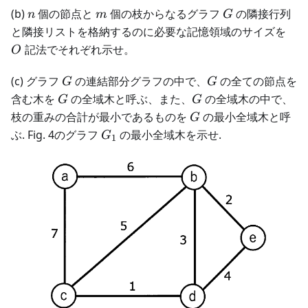
n
m
G
(b)
個の節点と
個の枝からなるグラフ
の隣接行列
n
m
G
O
と隣接リストを格納するのに必要な記憶領域のサイズを
記法でそれぞれ示せ。
O
G
G
(c) グラフ
の連結部分グラフの中で、
の全ての節点を
G
G
G
G
含む木を
の全域木と呼ぶ、また、
の全域木の中で、
G
G
G
枝の重みの合計が最小であるものを
の最小全域木と呼
G
G_1
ぶ. Fig. 4のグラフ
の最小全域木を示せ.
G
1