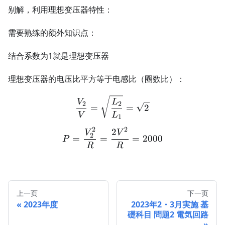
别解，利用理想变压器特性：
需要熟练的额外知识点：
结合系数为1就是理想变压器
理想变压器的电压比平方等于电感比（圈数比）：
\frac{V_2}{V} = \sqrt\fr
V
L
2
2
=
=
2
V
L
1
2
2
2
P = \frac{V_2^2}{R} = \
V
V
2
=
=
=
2000
P
R
R
上一页
下一页
2023年度
2023年2・3月実施 基
礎科目 問題2 電気回路