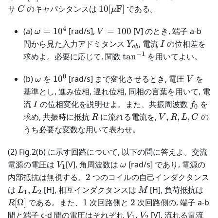
C
10[\mu\text{F}]
サ
のキャパシタンスは
10
[
F
]
である。
C
μ
4
\omega
V
(a)
=
1
0
[rad/s],
=
100
[V] のとき, 端子 a-b
ω
V
= 10^4
=
Y_{ab}
I
間から見た入力アドミタンス
, 電流
の位相差を
Y
I
ab
100
−
1
\tan^{-1}
求めよ。必要に応じて, 関数
tan
を用いてよい。
0
\omega
10^{0}
V
(b)
を
1
0
[rad/s] まで変化させるとき, 電圧
を
ω
V
基準とし, 進み位相, 遅れ位相, 同相の言葉を用いて, 電
I
f_0
流
の位相変化を説明せよ。また、共振周波数
を
I
f
0
R
V,R,L,C
求め, 共振時に抵抗
に流れる電流を,
,
,
,
の
R
V
R
L
C
うち必要な変数な用いて表わせ。
(2) Fig.2(b) に示す回路について, 以下の問に答えよ。交流
V_1
\omega
電源の電圧は
[V], 角周波数は
[rad/s] であり, 電源の
V
ω
1
2
内部抵抗は無視する。
2
つのコイルの自己インダクタンス
L_1,L_2
M
R[
は
,
[H], 相互インダクタンスは
[H], 負荷抵抗は
L
L
M
1
2
1
2
[
Ω
]
である。また、
1
次回路側と
2
次回路側の, 端子 a-b
R
V_1,V_2
間と端子 c-d 間の電圧はそれぞれ
,
[V], 流れる電流
V
V
1
2