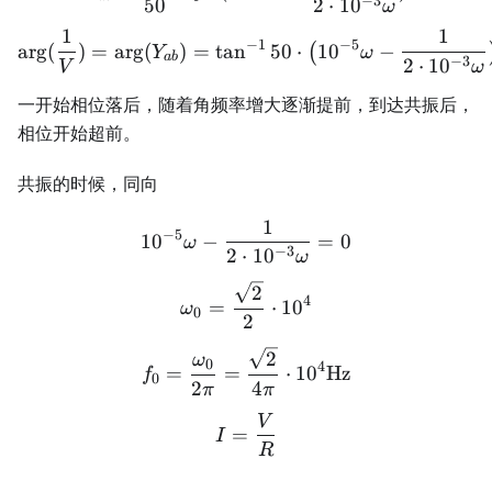
−
3
50
2
⋅
1
0
ω
1
1
\arg(\frac{1}{V}) = \arg
−
1
−
5
ar
g
(
)
=
ar
g
(
)
=
tan
50
⋅
1
0
−
(
Y
ω
ab
−
3
2
⋅
1
0
V
ω
一开始相位落后，随着角频率增大逐渐提前，到达共振后，
相位开始超前。
共振的时候，同向
1
10^{-5}\omega - \frac{1}
−
5
1
0
−
=
0
ω
−
3
2
⋅
1
0
ω
\omega_0 = \frac{\sqrt{2
2
4
=
⋅
1
0
ω
0
2
f_0 = \frac{\omega_0}{2\
2
ω
0
4
=
=
⋅
1
0
Hz
f
0
2
4
π
π
V
I = \frac{V}{R}
=
I
R