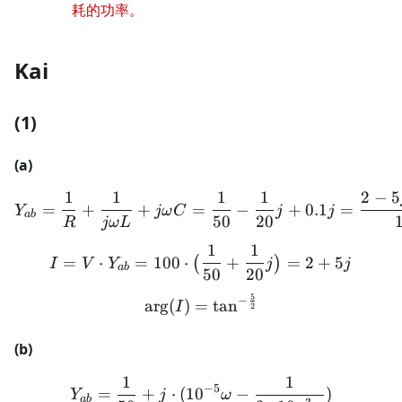
耗的功率。
Kai
(1)
(a)
1
1
1
1
2
−
5
Y_{ab} = \frac{1}{R} + \f
=
+
+
=
−
+
0.1
=
Y
jω
C
j
j
ab
50
20
R
jω
L
1
1
I = V \cdot Y_{ab} = 100 
=
⋅
=
100
⋅
+
=
2
+
5
(
)
I
V
Y
j
j
ab
50
20
5
−
\arg(I) = \tan^{-\frac{5}
ar
g
(
)
=
tan
I
2
(b)
1
1
Y_{ab} = \frac{1}{50} + 
−
5
=
+
⋅
(
1
0
−
)
Y
j
ω
ab