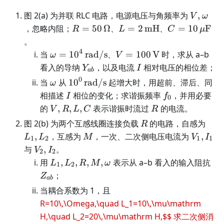
V,\ome
图 2(a) 为并联 RLC 电路，电源电压与角频率为
,
V
ω
R=50\,\Omega
L=2\,\mathrm{mH}
C=10\,\mu\
，忽略内阻；
=
50
Ω
、
=
2
mH
、
=
10
F
R
L
C
μ
F
。
4
\omega=10^4\,\mathrm{rad/s}
V=100\,\mathrm
当
=
1
0
rad/s
、
=
100
V
时，求从 a–b
ω
V
V
Y_{ab}
I
看入的导纳
，以及电流
相对电压的相位差；
Y
I
ab
0
\omega
10^0\,\mathrm{rad/s}
当
从
1
0
rad/s
起增大时，用超前、滞后、同
ω
I
f_0
相描述
相位的变化；求谐振频率
，并用必要
I
f
0
V,R,L,C
R
的
,
,
,
表示谐振时流过
的电流。
V
R
L
C
R
R
L_1
图 2(b) 为两个互感线圈连接负载
的电路，自感为
R
M
V_1,I_
,
，互感为
，一次、二次侧电压电流为
,
L
L
M
V
I
1
2
1
1
V_2,I_2
与
,
。
V
I
2
2
L_1,L_2,R,M,\omega
Z_
用
,
,
,
,
表示从 a–b 看入的输入阻抗
L
L
R
M
ω
1
2
；
Z
ab
当耦合系数为 1，且
R=10\,\Omega,\quad L_1=10\,\mu\mathrm
H,\quad L_2=20\,\mu\mathrm H,$$ 求二次侧消