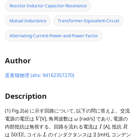
Resistor-Inductor-Capacitor-Resonance
Mutual-Inductance
Transformer-Equivalent-Circuit
Alternating-Current-Power-and-Power-Factor
Author
蛋黄猫物理 (xhs: 94162357270)
Description
(1) Fig.2(a) に示す回路について, 以下の問に答えよ。交流
V
\omega
電源の電圧は
[V], 角周波数は
[rad/s] であり, 電源の
V
ω
I
R
内部抵抗は無視する。回路を流れる電流は
[A], 抵抗
I
R
50[\Omega]
L
2
は
50
[
Ω
]
, コイル
のインダクタンスは
2
[mH], コンデン
L