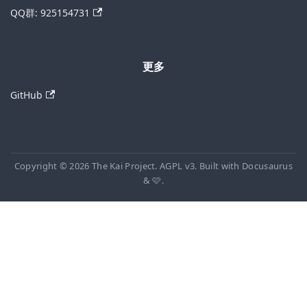
QQ群: 925154731
更多
GitHub
Copyright © 2026 The Kai Project. AGPL v3. Built with Docusaurus
& 🩷.