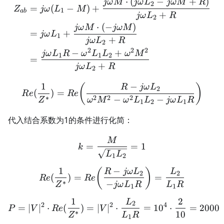
⋅
(
−
+
)
\begin{aligned} Z_{ab} 
jω
M
jω
L
jω
M
R
2
=
(
−
)
+
Z
jω
L
M
1
ab
+
jω
L
R
2
⋅
(
−
)
jω
M
jω
M
=
+
jω
L
1
+
jω
L
R
2
2
2
2
−
+
jω
L
R
ω
L
L
ω
M
1
1
2
=
+
jω
L
R
2
1
−
Re(\frac{1}{Z^*}) = Re\
(
)
R
jω
L
2
(
)
=
R
e
R
e
∗
2
2
2
−
−
Z
ω
M
ω
L
L
jω
L
R
1
2
1
代入结合系数为1的条件进行化简：
M
k = \frac{M}{\sqrt{L_1L
=
=
1
k
L
L
1
2
1
−
Re(\frac{1}{Z^*}) = Re\b
(
)
R
jω
L
L
2
2
(
)
=
=
R
e
R
e
∗
−
Z
jω
L
R
L
R
1
1
1
2
L
P = |V|^2 \cdot Re(\frac
2
2
2
4
=
∣
∣
⋅
(
)
=
∣
∣
⋅
=
1
0
⋅
=
2000
P
V
R
e
V
∗
10
Z
L
R
1