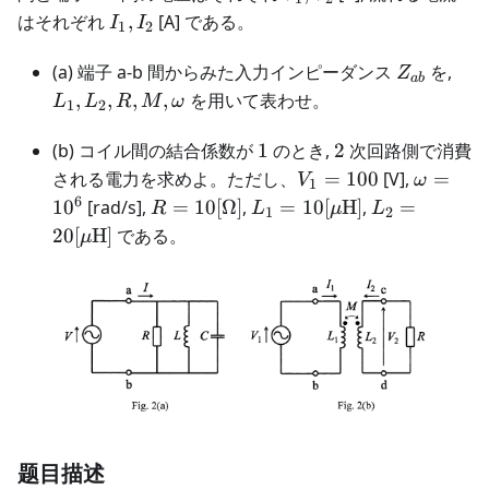
I_1,I_2
はそれぞれ
,
[A] である。
I
I
1
2
Z_{ab}
L_1
(a) 端子 a-b 間からみた入力インピーダンス
を,
Z
ab
,
,
,
,
を用いて表わせ。
L
L
R
M
ω
1
2
1
2
(b) コイル間の結合係数が
1
のとき,
2
次回路側で消費
V_1
\omega
される電力を求めよ。ただし、
=
100
[V],
=
V
ω
1
=
= 10^6
6
R = 10
L_1 = 10
L_2 =
1
0
[rad/s],
=
10
[
Ω
]
,
=
10
[
H
]
,
=
R
L
μ
L
1
2
100
[\Omega]
[\mu\text{H}]
20[\mu\text
20
[
H
]
である。
μ
题目描述