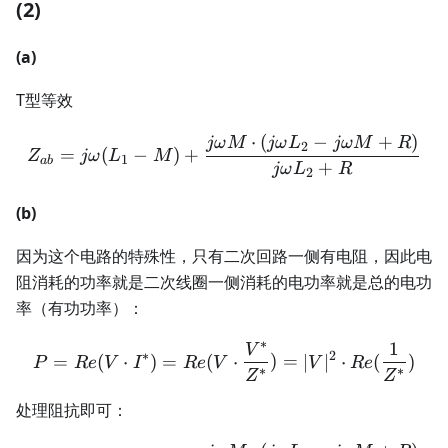
(2)
(a)
T型等效
⋅
(
−
+
)
Z_{ab} = j\omega(L_1 - M
jω
M
jω
L
jω
M
R
2
=
(
−
)
+
Z
jω
L
M
1
ab
+
jω
L
R
2
(b)
因为这个电路的特殊性，只有二次回路一侧有电阻，因此电
阻消耗的功率就是二次线圈一侧消耗的电功率就是总的电功
率（有功功率）：
∗
1
V
P = Re(V \cdot I^*) = Re
∗
2
=
(
⋅
)
=
(
⋅
)
=
∣
∣
⋅
(
)
P
R
e
V
I
R
e
V
V
R
e
∗
∗
Z
Z
处理阻抗即可：