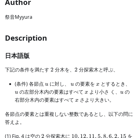
Author
祭音Myyura
Description
日本語版
2
2
下記の条件を満たす
2
分木を、
2
分探索木と呼ぶ、
u
u
x
u
(条件) 各節点
に対し、
の要素を
とするとき、
u
u
x
x
u
の左部分木内の要素はすべて
より小さ く、
の
u
x
u
x
右部分木内の要素はすべて
さより大きい。
x
各節点の要素とは重複しない整数であるとし、以下の問に
答えよ。
2
10,
(1) Fig. 4 は空の
2
分探索木に
10
,
12
,
11
,
5
,
8
,
6
,
2
,
15
を