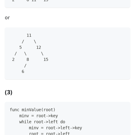
or
       11
     /    \
    5      12
  /   \      \
 2     8      15
      /
     6 
(3)
func minValue(root)
    minv = root->key
    while root->left do
        minv = root->left->key
        root = root->left