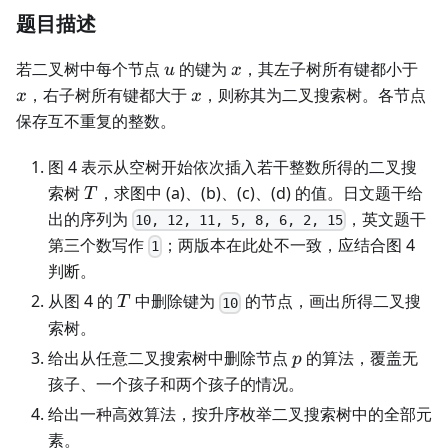
题目描述
u
x
x
若二叉树中每个节点
的键为
，其左子树所有键都小于
u
x
x
，右子树所有键都大于
，则称其为二叉搜索树。各节点
x
x
保存互不重复的整数。
图 4 表示从空树开始依次插入若干整数所得的二叉搜
T
索树
，求图中 (a)、(b)、(c)、(d) 的值。日文题干给
T
出的序列为
，英文题干
10, 12, 11, 5, 8, 6, 2, 15
第三个数写作
；两版本在此处不一致，应结合图 4
1
判断。
T
从图 4 的
中删除键为
的节点，画出所得二叉搜
T
10
索树。
p
给出从任意二叉搜索树中删除节点
的算法，覆盖无
p
孩子、一个孩子和两个孩子的情况。
给出一种高效算法，按升序枚举二叉搜索树中的全部元
素。