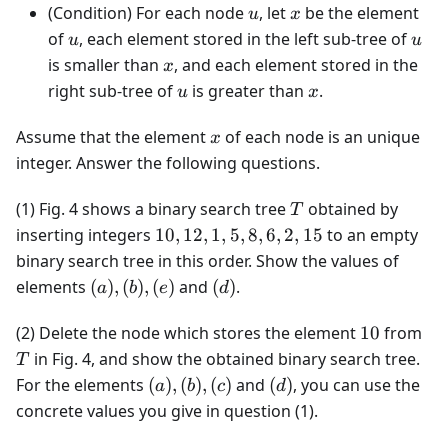
u
x
(Condition) For each node
, let
be the element
u
x
u
u
of
, each element stored in the left sub-tree of
u
u
x
is smaller than
, and each element stored in the
x
u
x
right sub-tree of
is greater than
.
u
x
x
Assume that the element
of each node is an unique
x
integer. Answer the following questions.
T
(1) Fig. 4 shows a binary search tree
obtained by
T
10,
inserting integers
10
,
12
,
1
,
5
,
8
,
6
,
2
,
15
to an empty
12,
binary search tree in this order. Show the values of
1,
(a),
(d)
elements
(
)
,
(
)
,
(
)
and
(
)
.
a
b
e
d
5,
(b),
8,
(e)
10
T
(2) Delete the node which stores the element
10
from
6,
in Fig. 4, and show the obtained binary search tree.
T
2,
(a),
(d)
For the elements
(
)
,
(
)
,
(
)
and
(
)
, you can use the
a
b
c
d
15
(b),
concrete values you give in question (1).
(c)