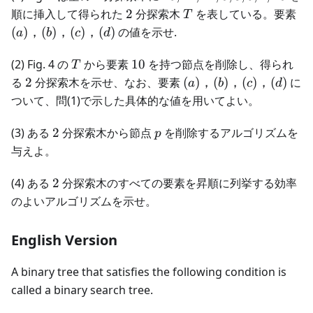
12,
2
T
(a
順に挿入して得られた
2
分探索木
を表している。要素
T
11,
(b
(
)
，
(
)
，
(
)
，
(
)
の値を示せ.
a
b
c
d
5,
(c
8,
(d
T
10
(2) Fig. 4 の
から要素
10
を持つ節点を削除し、得られ
T
6,
2
(a)，
る
2
分探索木を示せ、なお、要素
(
)
，
(
)
，
(
)
，
(
)
に
a
b
c
d
2,
(b)，
ついて、問(1)で示した具体的な値を用いてよい。
15
(c)，
(d)
2
p
(3) ある
2
分探索木から節点
を削除するアルゴリズムを
p
与えよ。
2
(4) ある
2
分探索木のすべての要素を昇順に列挙する効率
のよいアルゴリズムを示せ。
English Version
A binary tree that satisfies the following condition is
called a binary search tree.