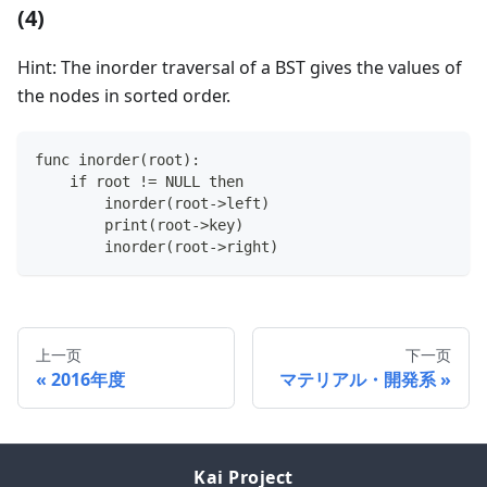
(4)
Hint: The inorder traversal of a BST gives the values of
the nodes in sorted order.
func inorder(root):
    if root != NULL then
        inorder(root->left)
        print(root->key)
        inorder(root->right)
上一页
下一页
2016年度
マテリアル・開発系
Kai Project