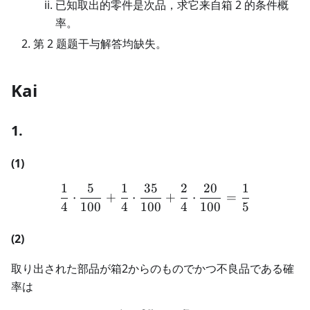
已知取出的零件是次品，求它来自箱 2 的条件概
率。
第 2 题题干与解答均缺失。
Kai
1.
(1)
1
5
1
35
2
20
1
\begin{aligned} \frac{1}
⋅
+
⋅
+
⋅
=
4
100
4
100
4
100
5
(2)
取り出された部品が箱2からのものでかつ不良品である確
率は