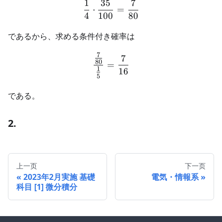
1
35
7
\begin{aligned} \frac{1}{
⋅
=
4
100
80
であるから、求める条件付き確率は
7
\begin{aligned} \frac{\f
7
80
=
1
16
5
である。
2.
上一页
下一页
2023年2月実施 基礎
電気・情報系
科目 [1] 微分積分