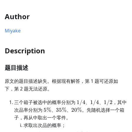
Author
Miyake
Description
题目描述
原文的题目描述缺失。根据现有解答，第 1 题可还原如
下，第 2 题无法还原。
1/4
1/4
1/2
三个箱子被选中的概率分别为
1/4
、
1/4
、
1/2
，其中
5\%
35\%
20\%
次品率分别为
5%
、
35%
、
20%
。先随机选择一个箱
子，再从中取出一个零件。
求取出次品的概率；