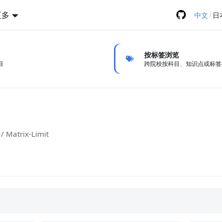
更多
/
中文
日
按标签浏览
目
跨院校按科目、知识点或标签
/ Matrix-Limit