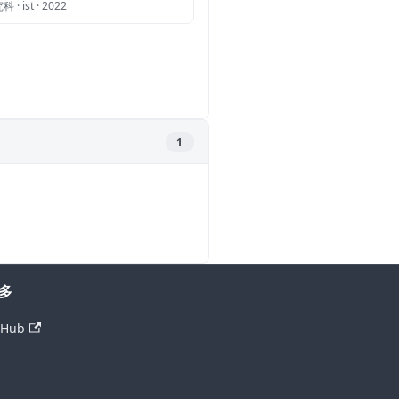
 ist · 2022
1
多
tHub