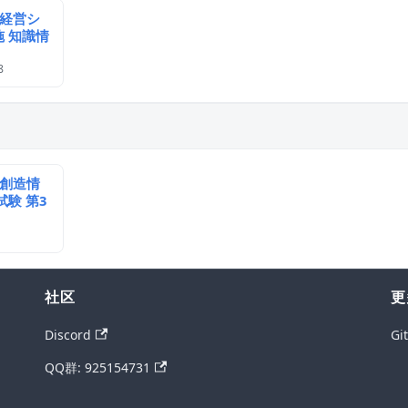
 経営シ
施 知識情
8
 創造情
試験 第3
社区
更
Discord
Gi
QQ群: 925154731