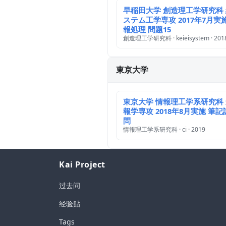
早稲田大学 創造理工学研究科
ステム工学専攻 2017年7月実
報処理 問題15
創造理工学研究科 · keieisystem · 201
東京大学
東京大学 情報理工学系研究科
報学専攻 2018年8月実施 筆記
問
情報理工学系研究科 · ci · 2019
Kai Project
过去问
经验贴
Tags