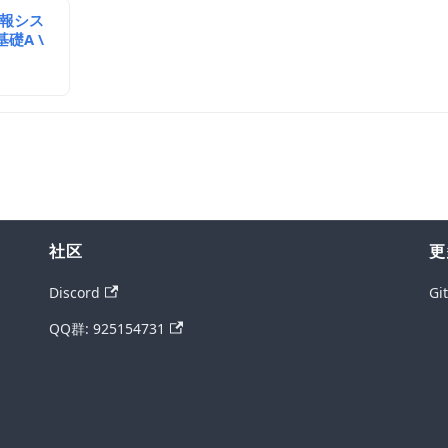
情報シス
礎A \
社区
更
Discord
Gi
QQ群: 925154731