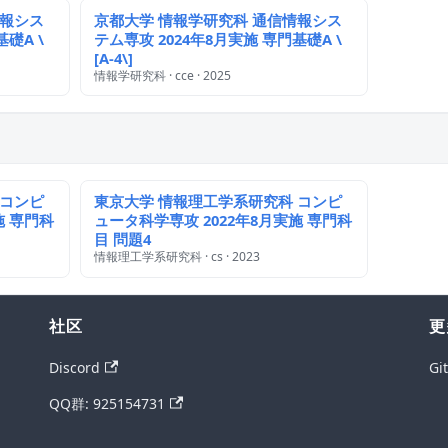
情報シス
京都大学 情報学研究科 通信情報シス
礎A \
テム専攻 2024年8月実施 専門基礎A \
[A-4\]
情報学研究科 · cce · 2025
 コンピ
東京大学 情報理工学系研究科 コンピ
施 専門科
ュータ科学専攻 2022年8月実施 専門科
目 問題4
情報理工学系研究科 · cs · 2023
社区
更
Discord
Gi
QQ群: 925154731