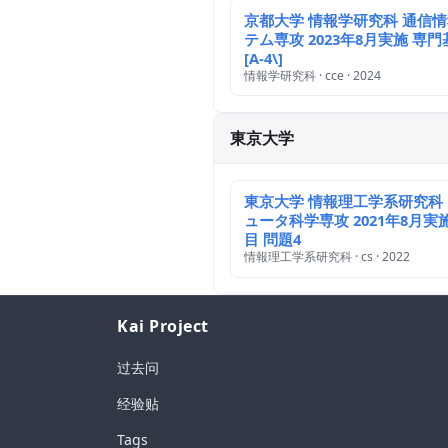
京都大学 情報学研究科 通信
テム専攻 2023年8月実施 専門基
[A-4\]
情報学研究科 · cce · 2024
東京大学
東京大学 情報理工学系研究科
ュータ科学専攻 2021年8月実
目 問題4
情報理工学系研究科 · cs · 2022
Kai Project
过去问
经验贴
Tags