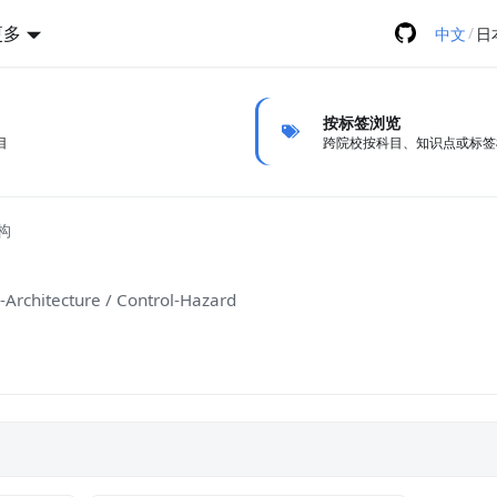
更多
/
中文
日
按标签浏览
目
跨院校按科目、知识点或标签
构
Architecture / Control-Hazard