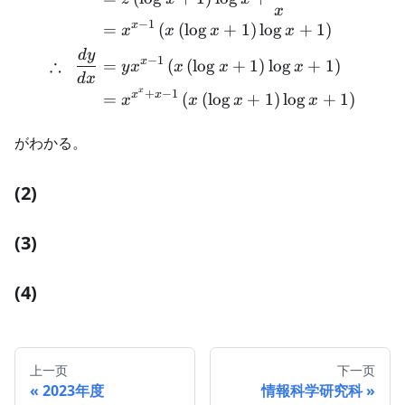
x
−
1
x
=
(
(
lo
g
+
1
)
lo
g
+
1
)
x
x
x
x
d
y
−
1
∴
x
=
(
(
lo
g
+
1
)
lo
g
+
1
)
y
x
x
x
x
d
x
x
+
−
1
x
x
=
(
(
lo
g
+
1
)
lo
g
+
1
)
x
x
x
x
がわかる。
(2)
(3)
(4)
上一页
下一页
2023年度
情報科学研究科