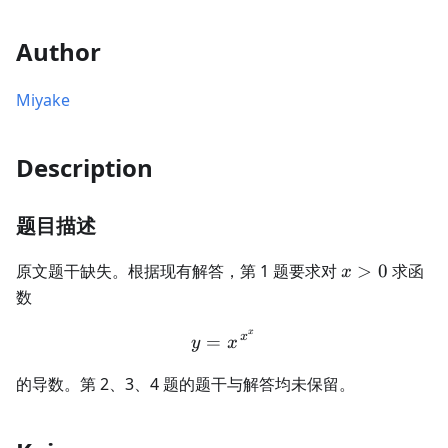
Author
Miyake
Description
题目描述
x>0
原文题干缺失。根据现有解答，第 1 题要求对
>
0
求函
x
数
x
y=x^{\,x^x}
x
=
y
x
的导数。第 2、3、4 题的题干与解答均未保留。