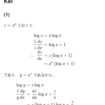
Kai
(1)
z=x^x
x
=
とおくと、
z
x
lo
g
=
lo
g
\begin{aligned} \log z &= 
z
x
x
1
d
z
=
lo
g
+
1
x
z
d
x
d
z
∴
=
(
lo
g
+
1
)
z
x
d
x
x
=
(
lo
g
+
1
)
x
x
y=x^z
z
であり、
=
であるから、
y
x
lo
g
=
lo
g
\begin{aligned} \log y &= 
y
z
x
1
d
y
d
z
z
=
lo
g
+
x
y
d
x
d
x
x
z
=
(
lo
g
+
1
)
lo
g
+
z
x
x