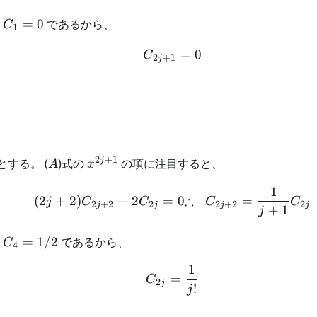
C_1=0
に
=
0
であるから、
C
1
=
0
\begin{aligned} C_{2j
C
2
+
1
j
2
+
1
A
x^{2j+1}
j
する。 (
)式の
の項に注目すると、
A
x
1
\begin{aligned} (2j+2)
∴
=
(
2
+
2
)
−
2
=
0
C
C
j
C
C
2
+
2
2
2
+
2
2
j
j
j
j
+
1
j
C_4=1/2
に
=
1/2
であるから、
C
4
1
\begin{aligned} C_{2j}
=
C
2
j
!
j