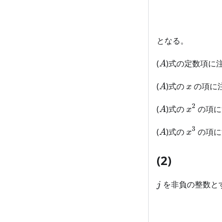
となる。
A
(
)式の定数項に
A
A
x
(
)式の
の項に
A
x
2
A
x^2
(
)式の
の項に
A
x
3
A
x^3
(
)式の
の項に
A
x
(2)
j
を非負の整数とす
j