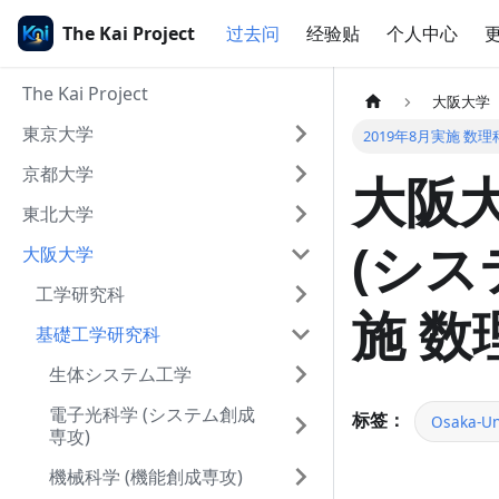
The Kai Project
过去问
经验贴
个人中心
The Kai Project
大阪大学
東京大学
2019年8月実施 数理科学
京都大学
大阪大
東北大学
(シス
大阪大学
工学研究科
施 数理
基礎工学研究科
生体システム工学
電子光科学 (システム創成
标签：
Osaka-Un
専攻)
機械科学 (機能創成専攻)