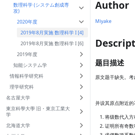
Author
数理科学 (システム創成専
攻)
Miyake
2020年度
2019年8月実施 数理科学 I [4]
Descrip
2019年8月実施 数理科学 I [6]
2019年度
题目描述
知能システム学
情報科学研究科
原文题干缺失。考
理学研究科
名古屋大学
并设其原点附近的
東京科學大學 旧・東京工業大
学
将级数代入方
北海道大学
证明所有奇数