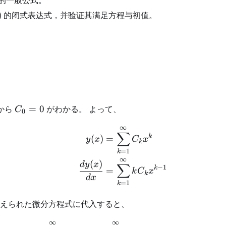
的一般公式。
)
)
的闭式表达式，并验证其满足方程与初值。
C_0=0
から
=
0
がわかる。 よって、
C
0
∞
\begin{aligned} y(x) &
∑
k
(
)
=
y
x
C
x
k
=
1
k
∞
(
)
d
y
x
∑
−
1
k
=
k
C
x
k
d
x
=
1
k
与えられた微分方程式に代入すると、
∞
∞