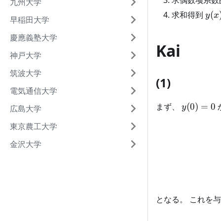
求偶数项系数
九州大学
y(x
求和得到
(
y
x
早稲田大学
慶應義塾大学
Kai
神戸大学
筑波大学
(1)
電気通信大学
y(0)=0
まず、
(
0
)
=
0
y
広島大学
東京農工大学
金沢大学
となる。 これを