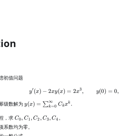
tion
虑初值问题
′
3
(
)
−
2
(
)
=
2
y'(x)-2xy(x)=2x^3,\qqu
,
(
0
)
=
0
,
y
x
x
y
x
x
y
∞
y(x)=\sum_{k=0}^\infty
k
幂级数解为
(
)
=
.
∑
y
x
C
x
k
=
0
k
C_kx^k.
C_0,C_1,C_2,C_3,C_4
程，求
,
,
,
,
。
C
C
C
C
C
0
1
2
3
4
项系数均为零。