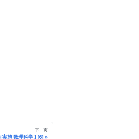
\sum_{j=2}^\infty \frac{1}{j!} x^{2j} \\ &= \sum_{j=
下一页
月実施 数理科学 I [6]