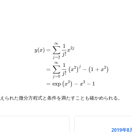
∞
\begin{aligned} y(x) &= 
1
∑
2
j
(
)
=
y
x
x
!
j
=
2
j
∞
1
∑
j
2
2
=
−
1
+
(
)
(
)
x
x
!
j
=
0
j
2
2
=
exp
−
−
1
(
)
x
x
与えられた微分方程式と条件を満たすことも確かめられる。
2019年8