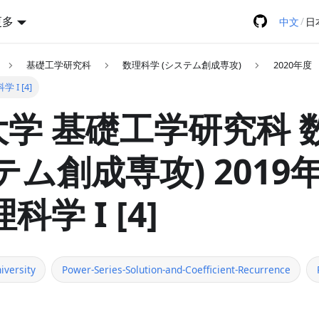
更多
/
中文
日
基礎工学研究科
数理科学 (システム創成専攻)
2020年度
 I [4]
学 基礎工学研究科 
テム創成専攻) 2019
科学 I [4]
iversity
Power-Series-Solution-and-Coefficient-Recurrence