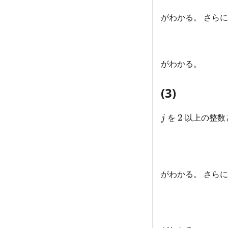
がわかる。 さら
がわかる。
(3)
j
2
を
2
以上の整数と
j
がわかる。 さら