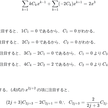
\begin{align} \sum_{k=
∑
∑
−
1
+
1
3
k
k
+
(
−
2
)
=
2
k
C
x
C
x
x
k
k
=
1
=
1
k
k
1
C_1=0
注目すると、
1
=
0
であるから、
=
0
がわかる。
C
C
1
1
C_1
= 0
2C_2=0
C_2=0
注目すると、
2
=
0
であるから、
=
0
がわかる。
C
C
2
2
3C_3-
C_1=0
C
注目すると、
3
−
2
=
0
であるから、
=
0
より
C
C
C
C
3
1
1
3
2C_1=0
4C_4-
C_2=0
C_
注目すると、
4
−
2
=
2
であるから、
=
0
より
C
C
C
C
4
2
2
4
2C_2=2
2
+
2
A
x^{2j+2}
j
る。 (
)式の
の項に注目すると、
A
x
2
\begin{aligned} (2j+3)
∴
=
(
2
+
3
)
−
2
=
0
C
C
j
C
C
2
+
3
2
2
+
3
2
+
1
j
j
j
j
2
+
3
j