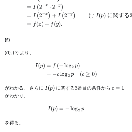
−
−
x
y
=
2
⋅
2
(
)
I
−
−
∵
x
y
=
2
+
2
(
(
)
に関する
(
)
(
)
I
I
I
p
=
(
)
+
(
)
.
f
x
f
y
(f)
(d), (e) より、
(
)
=
(
−
lo
g
)
\begin{aligned} I(p) &= f \
I
p
f
p
2
=
−
lo
g
(
≥
0
)
c
p
c
2
I(p)
c=1
がわかる。 さらに
(
)
に関する3番目の条件から
=
1
I
p
c
がわかり、
(
)
=
−
lo
g
\begin{aligned} I(p) &= -
I
p
p
2
を得る。