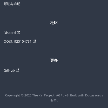
帮助与声明
社区
Discord
QQ群: 925154731
更多
GitHub
Copyright © 2026 The Kai Project. AGPL v3. Built with Docusaurus
& 🩷.