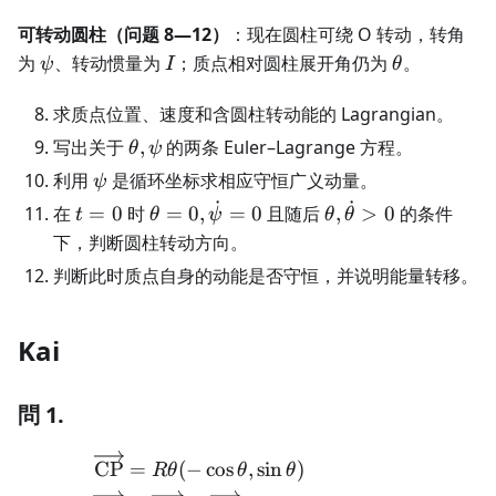
可转动圆柱（问题 8—12）
：现在圆柱可绕 O 转动，转角
\psi
I
\theta
为
、转动惯量为
；质点相对圆柱展开角仍为
。
ψ
I
θ
求质点位置、速度和含圆柱转动能的 Lagrangian。
\theta,\psi
写出关于
,
的两条 Euler–Lagrange 方程。
θ
ψ
\psi
利用
是循环坐标求相应守恒广义动量。
ψ
˙
˙
t=0
\theta=0,\dot\psi=0
\theta,\dot\thet
在
=
0
时
=
0
,
=
0
且随后
,
>
0
的条件
t
θ
ψ
θ
θ
下，判断圆柱转动方向。
判断此时质点自身的动能是否守恒，并说明能量转移。
Kai
問 1.
\begin{aligned} \overrigh
CP
=
(
−
cos
,
sin
)
Rθ
θ
θ