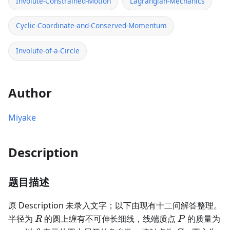
Involute-Constrained-Motion
Lagrangian-Mechanics
Cyclic-Coordinate-and-Conserved-Momentum
Involute-of-a-Circle
Author
Miyake
Description
题目描述
原 Description 未录入文字；以下由现有十二问解答整理。
R
P
半径为
的圆上缠有不可伸长细线，线端质点
的质量为
R
P