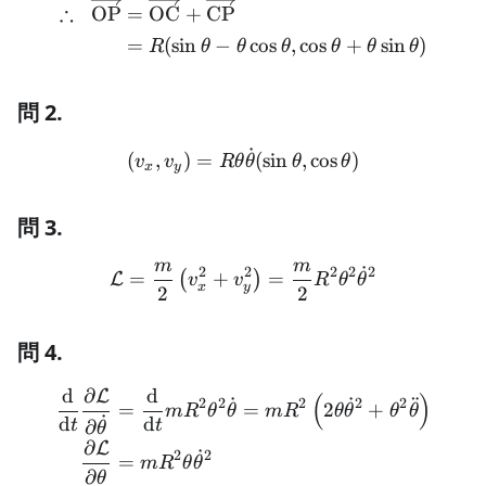
∴
OP
=
OC
+
CP
=
(
sin
−
cos
,
cos
+
sin
)
R
θ
θ
θ
θ
θ
θ
問 2.
˙
\begin{aligned} (v_x, v_y)
(
,
)
=
(
sin
,
cos
)
v
v
Rθ
θ
θ
θ
x
y
問 3.
m
m
˙
\begin{aligned} \mathcal
2
2
2
2
2
=
+
=
(
)
L
v
v
R
θ
θ
x
y
2
2
問 4.
d
∂
d
L
\begin{aligned} \frac{\m
(
)
˙
˙
¨
2
2
2
2
2
=
=
2
+
m
R
θ
θ
m
R
θ
θ
θ
θ
˙
d
d
∂
t
t
θ
∂
L
˙
2
2
=
m
R
θ
θ
∂
θ