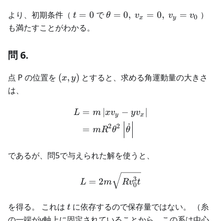
t=0
\theta
より、初期条件（
=
0
で
=
0
,
=
0
,
=
）
t
θ
v
v
v
0
x
y
= 0, \
も満たすことがわかる。
v_x =
0, \
問 6.
v_y =
v_0
(x,y)
点 P の位置を
(
,
)
とすると、求める角運動量の大きさ
x
y
は、
=
∣
−
∣
\begin{aligned} L &= m \le
L
m
x
v
y
v
y
x
˙
2
2
=
m
R
θ
θ
であるが、問5で与えられた解を使うと、
\begin{aligned} L &= 2m 
3
=
2
L
m
R
v
t
0
t
を得る。 これは
に依存するので保存量ではない。 （糸
t
の一端がy軸上に固定されていることから、この系は中心