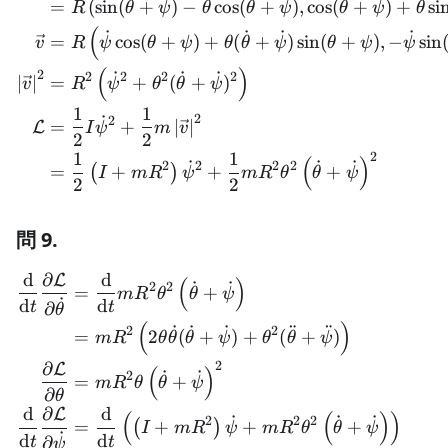
=
(
sin
(
+
)
−
cos
(
+
)
,
cos
(
+
)
+
si
R
θ
ψ
θ
θ
ψ
θ
ψ
θ
(
˙
˙
˙
˙
=
cos
(
+
)
+
(
+
)
sin
(
+
)
,
−
sin
v
R
ψ
θ
ψ
θ
θ
ψ
θ
ψ
ψ
(
)
˙
˙
˙
2
2
2
2
2
∣
∣
=
+
(
+
)
v
R
ψ
θ
θ
ψ
1
1
˙
2
2
=
+
∣
∣
L
I
ψ
m
v
2
2
1
1
2
(
)
˙
˙
˙
2
2
2
2
=
+
+
+
(
)
I
m
R
ψ
m
R
θ
θ
ψ
2
2
問 9.
d
∂
d
L
\begin{aligned} \frac{\ma
(
)
˙
˙
2
2
=
+
m
R
θ
θ
ψ
˙
d
d
∂
t
t
θ
(
)
˙
˙
˙
¨
¨
2
2
=
2
(
+
)
+
(
+
)
m
R
θ
θ
θ
ψ
θ
θ
ψ
∂
2
L
(
)
˙
˙
2
=
+
m
R
θ
θ
ψ
∂
θ
d
∂
d
L
(
(
)
)
˙
˙
˙
2
2
2
=
+
+
+
(
)
I
m
R
ψ
m
R
θ
θ
ψ
˙
d
d
∂
t
t
ψ