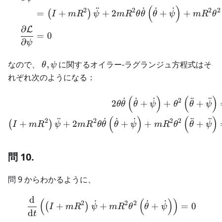
(
)
¨
˙
˙
˙
2
2
2
2
=
+
+
2
+
+
(
)
I
m
R
ψ
m
R
θ
θ
θ
ψ
m
R
θ
∂
L
=
0
∂
ψ
\theta,
なので、
,
に関するオイラー-ラグランジュ方程式はそ
θ
ψ
\psi
れぞれ次のようになる：
\begin{aligned} 2 \theta 
(
)
(
)
˙
˙
˙
¨
¨
2
2
+
+
+
θ
θ
θ
ψ
θ
θ
ψ
(
)
(
)
¨
˙
˙
˙
¨
¨
2
2
2
2
+
+
2
+
+
+
(
)
I
m
R
ψ
m
R
θ
θ
θ
ψ
m
R
θ
θ
ψ
問 10.
問 9 からわかるように、
d
\begin{aligned} \frac{\ma
(
(
)
)
˙
˙
˙
2
2
2
+
+
+
=
0
(
)
I
m
R
ψ
m
R
θ
θ
ψ
d
t