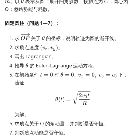
m
\theta
C
。以
表示从圆上展开的角参数，接触点为
，圆心为
m
θ
C
O；忽略势能与耗散。
固定圆柱（问题 1—7）
：
\overrightarrow{OP}
\theta
求
关于
的坐标，说明轨迹为圆的渐开线。
OP
θ
(v_x,v_y)
求质点速度
(
,
)
。
v
v
x
y
写出 Lagrangian。
\theta
推导
的 Euler–Lagrange 运动方程。
θ
t=0
\theta=0,\
在初始条件
=
0
时
=
0
,
=
0
,
=
下，
t
θ
v
v
v
0
x
y
v_x=0,\
验证
v_y=v_0
\theta(t)=\sqrt{\frac{
2
v
t
0
(
)
=
θ
t
R
为解。
求质点关于 O 的角动量，并判断是否守恒。
判断质点动能是否守恒。