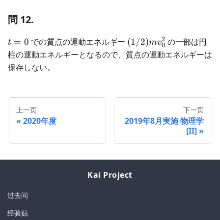
0
\dot{\theta}
\gt 0
問 12.
2
t=0
(1/2)mv_0^2
=
0
での質点の運動エネルギー
(
1/2
)
の一部は円
t
m
v
0
柱の運動エネルギーとなるので、質点の運動エネルギーは
保存しない。
上一页
下一页
2020年度
2019年8月実施 物理学
[II]
Kai Project
过去问
经验贴