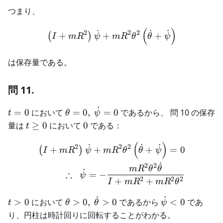
つまり、
(
)
\begin{aligned} \left( I+
˙
˙
˙
2
2
2
+
+
+
(
)
I
m
R
ψ
m
R
θ
θ
ψ
は保存量である。
問 11.
˙
t=0
\theta = 0, \
=
0
において
=
0
,
=
0
であるから、 問 10 の保存
t
θ
ψ
\dot{\psi}=0
t
0
量は
≥
0
において
0
である：
t
\geq
(
)
0
\begin{aligned} \left( I+
˙
˙
˙
2
2
2
+
+
+
=
0
(
)
I
m
R
ψ
m
R
θ
θ
ψ
˙
2
2
m
R
θ
θ
˙
∴
=
−
ψ
2
2
2
+
+
I
m
R
m
R
θ
˙
˙
t
\theta \gt 0,
\dot{\psi}
>
0
において
>
0
,
>
0
であるから
<
0
であ
t
θ
θ
ψ
\gt
\
\lt 0
り、円柱は時計回りに回転することがわかる。