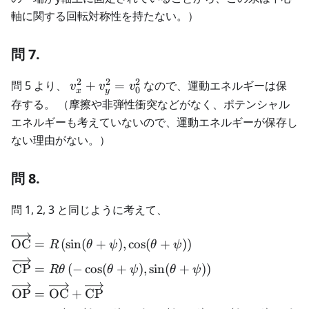
軸に関する回転対称性を持たない。）
問 7.
2
2
2
v_x^2
問 5 より、
+
=
なので、運動エネルギーは保
v
v
v
0
x
y
+
存する。 （摩擦や非弾性衝突などがなく、ポテンシャル
v_y^2
エネルギーも考えていないので、運動エネルギーが保存し
=
ない理由がない。）
v_0^2
問 8.
問 1, 2, 3 と同じように考えて、
\begin{aligned} \overrigh
OC
=
(
sin
(
+
)
,
cos
(
+
)
)
R
θ
ψ
θ
ψ
CP
=
(
−
cos
(
+
)
,
sin
(
+
)
)
Rθ
θ
ψ
θ
ψ
OP
=
OC
+
CP