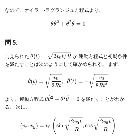
なので、オイラー-ラグランジュ方程式より、
˙
¨
2
2
\begin{aligned} \theta \d
+
=
0
θ
θ
θ
θ
問 5.
\theta(t)
与えられた
(
)
=
2
/
が 運動方程式と初期条件
θ
t
v
t
R
0
=
を満たすことは次のようにして確かめられる。 まず、
\sqrt{2
v_0 t /
\begin{aligned} \dot{\the
v
v
0
0
˙
¨
(
)
=
,
(
)
=
−
θ
t
θ
t
R}
3
2
8
Rt
R
t
˙
¨
2
2
\theta
より、運動方程式
+
=
0
を満たすことがわか
θ
θ
θ
θ
\dot{\theta}^2
る。 次に、
+ \theta^2
\ddot{\theta}
\begin{aligned} (v_x, v_y)
(
)
2
2
v
t
v
t
0
0
(
,
)
=
sin
,
cos
= 0
v
v
v
0
x
y
R
R