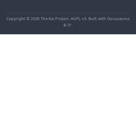
Copyright © 2026 The Kai Project. AGPL v3. Built with Docusaurus
& 🩷.