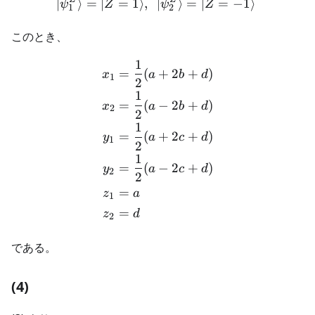
∣
⟩
=
∣
=
1
⟩
,
∣
⟩
=
∣
=
−
1
⟩
ψ
Z
ψ
Z
1
2
このとき、
1
\begin{aligned} x_1 &= \
=
(
+
2
+
)
x
a
b
d
1
2
1
=
(
−
2
+
)
x
a
b
d
2
2
1
=
(
+
2
+
)
y
a
c
d
1
2
1
=
(
−
2
+
)
y
a
c
d
2
2
=
z
a
1
=
z
d
2
である。
(4)