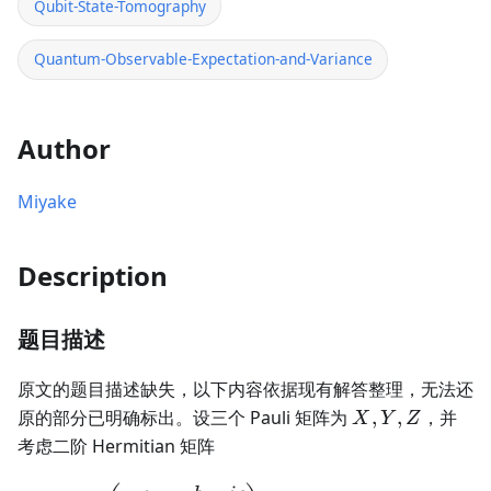
Qubit-State-Tomography
Quantum-Observable-Expectation-and-Variance
Author
Miyake
Description
题目描述
原文的题目描述缺失，以下内容依据现有解答整理，无法还
X,Y,Z
原的部分已明确标出。设三个 Pauli 矩阵为
,
,
，并
X
Y
Z
考虑二阶 Hermitian 矩阵