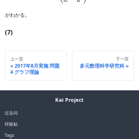
i
c
a
がわかる。
(7)
上一页
下一页
2017年8月実施 問題
多元数理科学研究科
4 グラフ理論
Kai Project
过去问
经验贴
Tags