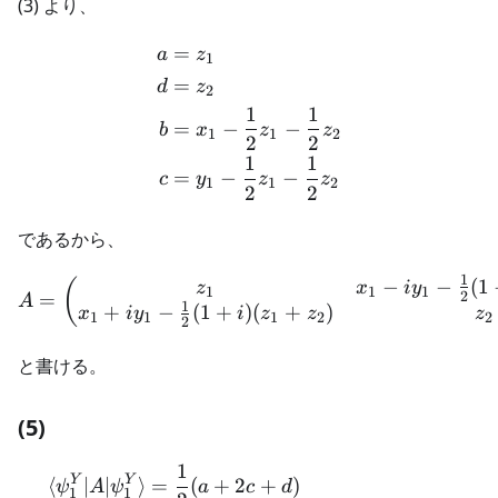
(3) より、
=
\begin{aligned} a &= z_1 
a
z
1
=
d
z
2
1
1
=
−
−
b
x
z
z
1
1
2
2
2
1
1
=
−
−
c
y
z
z
1
1
2
2
2
であるから、
1
−
−
(
1
\begin{aligned} A &= \beg
(
z
x
i
y
1
1
1
2
=
A
1
+
−
(
1
+
)
(
+
)
x
i
y
i
z
z
z
1
1
1
2
2
2
と書ける。
(5)
1
\begin{aligned} \langle \
Y
Y
⟨
∣
∣
⟩
=
(
+
2
+
)
ψ
A
ψ
a
c
d
1
1