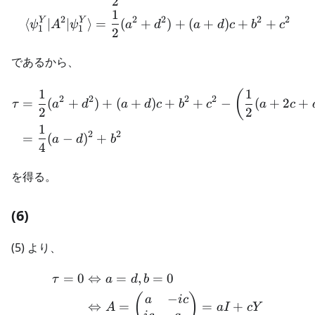
2
1
2
2
2
2
2
Y
Y
⟨
∣
∣
⟩
=
(
+
)
+
(
+
)
+
+
ψ
A
ψ
a
d
a
d
c
b
c
1
1
2
であるから、
\begin{aligned} \tau &= \
1
1
(
2
2
2
2
=
(
+
)
+
(
+
)
+
+
−
(
+
2
+
τ
a
d
a
d
c
b
c
a
c
2
2
1
2
2
=
(
−
)
+
a
d
b
4
を得る。
(6)
(5) より、
=
0
⇔
=
,
=
0
\begin{aligned} \tau = 0 
τ
a
d
b
−
(
)
a
i
c
⇔
=
=
+
A
a
I
c
Y