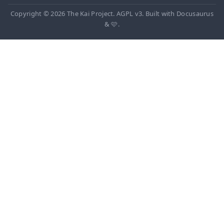
Copyright © 2026 The Kai Project. AGPL v3. Built with Docusaurus
& 🩷.