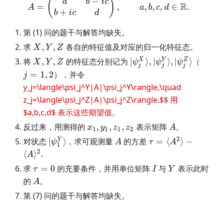
−
A=\begin{pmatrix}a&b-ic
(
)
a
b
i
c
R
=
,
,
,
,
∈
.
A
a
b
c
d
+
b
i
c
d
第 (1) 问的题干与解答均缺失。
X,Y,Z
求
,
,
各自的特征值及对应的归一化特征态。
X
Y
Z
X,Y,Z
|\psi_j^X\rangle,|\ps
j=1
X
Y
Z
将
,
,
的特征态分别记为
∣
⟩
,
∣
⟩
,
∣
⟩
（
X
Y
Z
ψ
ψ
ψ
j
j
j
=
1
,
2
），并令
j
y_j=\langle\psi_j^Y|A|\psi_j^Y\rangle,\quad
z_j=\langle\psi_j^Z|A|\psi_j^Z\rangle.$$ 用
$a,b,c,d$ 表示这些期望值。
x_1,y_1,z_1,z_2
A
反过来，用测得的
,
,
,
表示矩阵
。
x
y
z
z
A
1
1
1
2
2
|\psi_1^Y\rangle
A
\tau=\langle
Y
对状态
∣
⟩
，求可观测量
的方差
=
⟨
⟩
−
ψ
A
τ
A
1
A^2\rangle-
2
⟨
⟩
.
A
\langle
\tau=0
I
Y
求
=
0
的充要条件，并用单位矩阵
与
表示此时
τ
I
Y
A\rangle^2.
A
的
。
A
第 (7) 问的题干与解答均缺失。