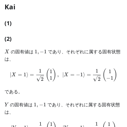
Kai
(1)
(2)
X
1,-1
の固有値は
1
,
−
1
であり、それぞれに属する固有状態
X
は、
1
1
1
1
\begin{aligned} | X=1 \ra
(
)
(
)
∣
=
1
⟩
=
,
∣
=
−
1
⟩
=
X
X
1
−
1
2
2
である。
Y
1,-1
の固有値は
1
,
−
1
であり、それぞれに属する固有状態
Y
は、
1
1
1
1
\begin{aligned} | Y=1 \ra