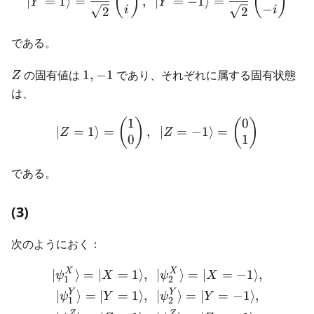
(
)
(
)
∣
=
1
⟩
=
,
∣
=
−
1
⟩
=
Y
Y
−
i
i
2
2
である。
Z
1,-1
の固有値は
1
,
−
1
であり、それぞれに属する固有状態
Z
は、
1
0
\begin{aligned} | Z=1 \ra
(
)
(
)
∣
=
1
⟩
=
,
∣
=
−
1
⟩
=
Z
Z
0
1
である。
(3)
次のようにおく：
X
X
\begin{aligned} | \psi_1^X
∣
⟩
=
∣
=
1
⟩
,
∣
⟩
=
∣
=
−
1
⟩
,
ψ
X
ψ
X
1
2
Y
Y
∣
⟩
=
∣
=
1
⟩
,
∣
⟩
=
∣
=
−
1
⟩
,
ψ
Y
ψ
Y
1
2
Z
Z