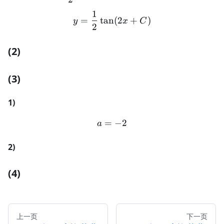
1
y = \frac{1}{2} \tan(2x 
=
tan
(
2
+
)
y
x
C
2
(2)
(3)
1)
=
a = -2
−
2
a
2)
(4)
上一页
下一页