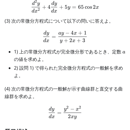
2
\frac{d^2y}{dx^2} + 4\fr
d
y
d
y
+
4
+
5
=
65
cos
2
y
x
2
d
x
d
x
(3) 次の常微分方程式について以下の問いに答えよ。
−
4
+
1
d
y
a
y
x
\frac{dy}{dx} = \frac{a
=
+
2
+
3
d
x
y
x
a
1) 上の常微分方程式が完全微分形であるとき、定数
a
の値を求めよ。
2) 設問 1) で得られた完全微分方程式の一般解を求め
よ。
(4) 次の常微分方程式の一般解が示す曲線群と直交する曲
線群を求めよ。
2
2
−
\frac{dy}{dx} = \frac{y^
d
y
y
x
=
2
d
x
x
y