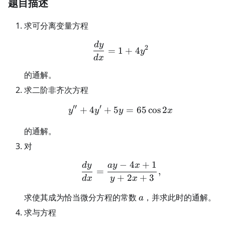
题目描述
求可分离变量方程
d
y
\frac{dy}{dx}=1+4y^2
2
=
1
+
4
y
d
x
的通解。
求二阶非齐次方程
′′
′
+
4
+
5
y''+4y'+5y=65\cos2x
=
65
cos
2
y
y
y
x
的通解。
对
−
4
+
1
d
y
a
y
x
\frac{dy}{dx}=\frac{a
=
,
+
2
+
3
d
x
y
x
a
求使其成为恰当微分方程的常数
，并求此时的通解。
a
求与方程