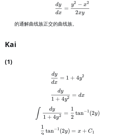
2
2
−
\frac{dy}{dx}=\frac{y
d
y
y
x
=
2
d
x
x
y
的通解曲线族正交的曲线族。
Kai
(1)
d
y
\frac{dy}{dx} = 1+4y^2
2
=
1
+
4
y
d
x
d
y
\frac{dy}{1+4y^2} = dx
=
d
x
2
1
+
4
y
1
d
y
\int \frac{dy}{1+4y^2} =
∫
−
1
=
tan
(
2
)
y
2
1
+
4
2
y
1
\frac{1}{2} \tan^{-1}(2y
−
1
tan
(
2
)
=
+
y
x
C
1
2