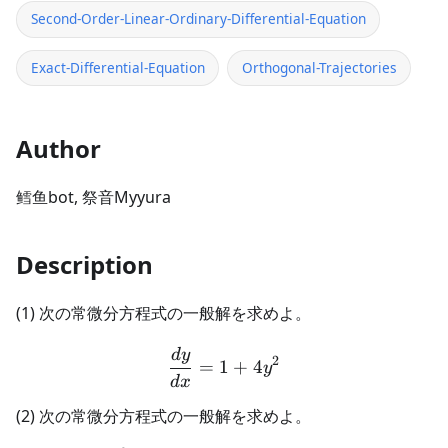
Second-Order-Linear-Ordinary-Differential-Equation
Exact-Differential-Equation
Orthogonal-Trajectories
Author
鳕鱼bot, 祭音Myyura
Description
(1) 次の常微分方程式の一般解を求めよ。
d
y
\frac{dy}{dx} = 1 + 4y^2
2
=
1
+
4
y
d
x
(2) 次の常微分方程式の一般解を求めよ。