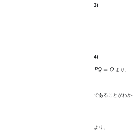
3)
4)
PQ
=
より、
PQ
O
=
O
であることがわか
より、