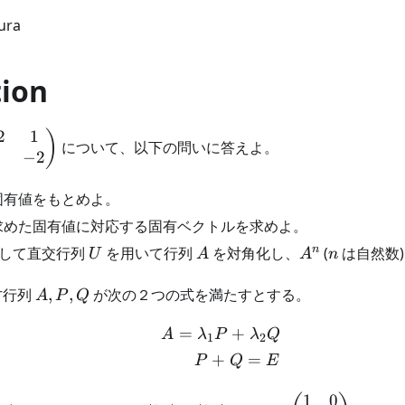
ura
tion
2
1
)
について、以下の問いに答えよ。
−
2
pmatrix}
\ 1 & -2
固有値をもとめよ。
atrix}
) で求めた固有値に対応する固有ベクトルを求めよ。
U
A
A^n
n
n
として直交行列
を用いて行列
を対角化し、
(
は自然数)
U
A
A
n
A,
方行列
,
,
が次の２つの式を満たすとする。
A
P
Q
P,
=
+
Q
\begin{aligned} A = \
A
λ
P
λ
Q
1
2
+
=
P
Q
E
1
0
a_1,
A
|\lambda_1|\leq
E =