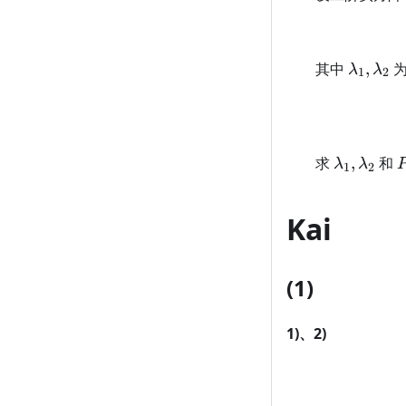
\lambd
其中
,
λ
λ
1
2
\lambda
求
,
和
λ
λ
1
2
Kai
(1)
1)、2)