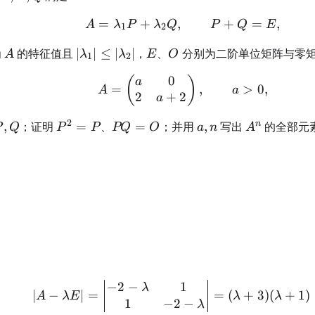
=
+
,
A=\lambda_1P+\lam
+
=
,
A
λ
P
λ
Q
P
Q
E
1
2
a_1,\lambda_2
A
|\lambda_1|\le|\lambda_2|
E
O
为
的特征值且
∣
∣
≤
∣
∣
，
、
分别为二阶单位矩阵与零
A
λ
λ
E
O
1
2
0
A=\begin{pmatrix}a
(
)
a
=
,
>
0
,
A
a
2
+
2
a
2
_1,\lambda_2
P,Q
P^2=P
PQ=O
a,n
A^n
n
,
；证明
=
、
=
；并用
,
写出
的全部元
P
Q
P
P
PQ
O
a
n
A
−
2
−
1
|A-\lambda E| = \begi
λ
∣
−
∣
=
=
(
+
3
)
(
+
1
)
A
λ
E
λ
λ
1
−
2
−
λ