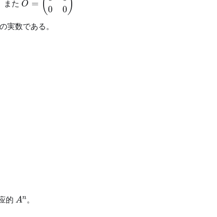
(
)
。また
=
O
0
0
\begin{pmatrix}
0 & 0 \\ 0 & 0
の実数である。
\end{pmatrix}
&1\\1&-2\end{pmatrix},
A^n
n
应的
。
A