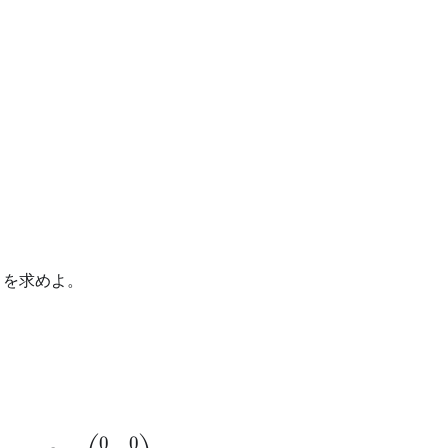
 を求めよ。
lambda_1 P + \lambda_2 Q \\ P+Q=E \\ \end{align
0
0
O =