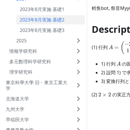
鳕鱼bot, 祭音Myy
2023年8月実施 基礎1
2023年8月実施 基礎2
Descrip
2023年8月実施 基礎3
2025
−
A =
(
(1) 行列
=
A
1
\begin{
情報学研究科
-2 & 1 \
多元数理科学研究科
A
1) 行列
の
\end{pm
A
理学研究科
2) 設問 1
3) 変換行列
東京科學大學 旧・東京工業大
学
2
(2)
2
×
2
の実正
北海道大学
\times
2
九州大学
早稲田大学
\lambd