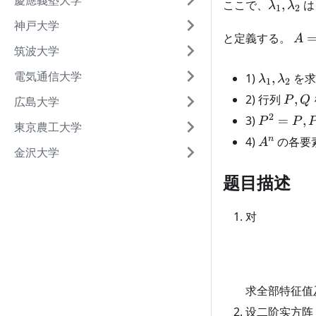
慶應義塾大学
ここで、
,
λ
λ
1
2
\lambd
神戸大学
A 
と定義する。
A
\be
筑波大学
a &
電気通信大学
\lambda_
1)
,
を求
a+
λ
λ
1
2
\lambda
\en
P,Q
2) 行列
,
広島大学
P
Q
2
P^2=P,
3)
=
,
P
P
東京農工大学
PQ=O
A^n
n
4)
の各要
A
金沢大学
题目描述
对
求全部特征值
设二阶实方阵