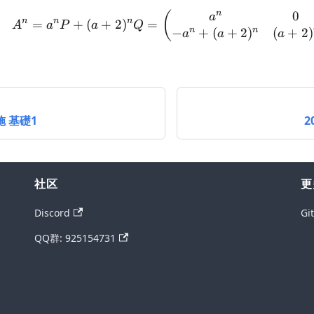
n
0
A^n = a^n P + (a+2)^n
(
a
n
n
n
=
+
(
+
2
)
=
A
a
P
a
Q
n
n
−
+
(
+
2
)
(
+
2
)
a
a
a
施 基礎1
2
社区
更
Discord
Gi
QQ群: 925154731