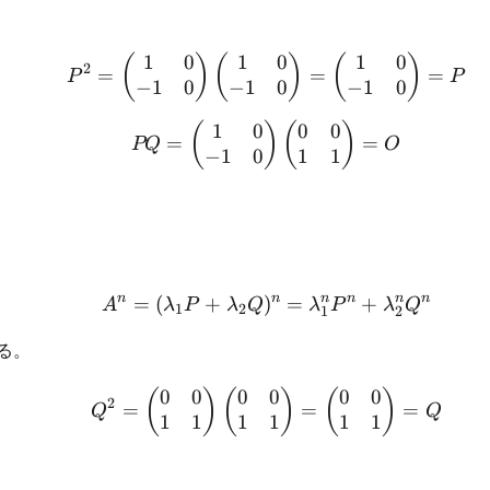
1
0
1
0
1
0
P^2 = \begin{pmatrix} 
(
)
(
)
(
)
2
=
=
=
P
P
−
1
0
−
1
0
−
1
0
1
0
0
0
PQ = \begin{pmatrix} 1
(
)
(
)
=
=
PQ
O
−
1
0
1
1
n
n
n
n
n
n
=
(
+
)
A^n = (\lambda_1 P +
=
+
A
λ
P
λ
Q
λ
P
λ
Q
1
2
1
2
る。
0
0
0
0
0
0
Q^2 = \begin{pmatrix} 
(
)
(
)
(
)
2
=
=
=
Q
Q
1
1
1
1
1
1