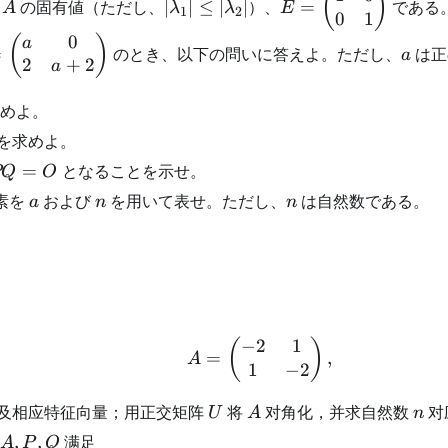
(
)
は
の固有値（ただし、
∣
∣
≤
∣
∣
）、
=
である
A
λ
λ
E
1
2
0
1
a_2
|\lambda_2|
\begin{pmatrix}
0
1 & 0 \\ 0 & 1
=
a
(
)
a
=
のとき、以下の問いに答えよ。ただし、
は正
a
2
+
2
\end{pmatrix}
gin{pmatrix}
a
 0 \\ 2 &
1,
めよ。
2
_2
d{pmatrix}
を求めよ。
=
となることを示せ。
PQ
O
a
n
n
素を
および
を用いて表せ。ただし、
は自然数である。
a
n
n
−
2
1
A=\begin{pmatrix}-2
(
)
=
,
A
1
−
2
U
A
n
及相应特征向量；用正交矩阵
将
对角化，并求自然数
对
U
A
n
A,P,Q
,
,
满足
A
P
Q