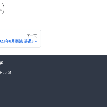
Q = \begin{pmatrix} a^n & 0 \\ -a^n+(a+2)^n & (
)
n
下一页
023年8月実施 基礎3
多
tHub