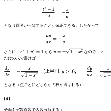
2
−
1
\frac{t^2-1}{2t} = -\frac
t
x
=
−
2
t
y
となり両者が一致することが確認できる。したがって
d
y
x
\displaystyle \frac{dy}{d
=
−
d
x
y
2
2
x^2+y^2=1
y=\pm\sqrt{1-
x
2
さらに，
+
=
1
から
=
±
1
−
なので，
x
y
y
x
x
x^2}
だけの式で書けば
d
y
x
d
y
x
\frac{dy}{dx} = -\frac{
=
−
(
上半円
,
>
0
)
,
=
y
2
1
−
1
−
d
x
d
x
x
となる（点ごとにどちらかの枝が選ばれる）。
(3)
分母を実数係数で因数分解する：