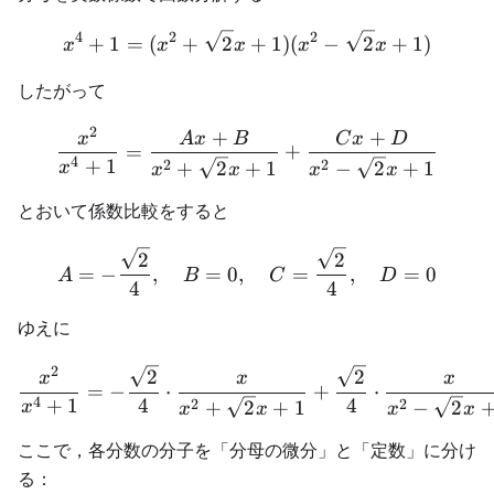
4
2
2
x^4+1 = (x^2+\sqrt{2}x+
+
1
=
(
+
2
+
1
)
(
−
2
+
1
)
x
x
x
x
x
したがって
2
+
+
\frac{x^2}{x^4+1} = \f
x
A
x
B
C
x
D
=
+
4
+
1
2
2
+
2
+
1
−
2
+
1
x
x
x
x
x
とおいて係数比較をすると
A=-\frac{\sqrt{2}}{4},\
2
2
=
−
,
=
0
,
=
,
=
0
A
B
C
D
4
4
ゆえに
2
\frac{x^2}{x^4+1} = -\fr
2
2
x
x
x
=
−
⋅
+
⋅
4
+
1
4
4
2
2
+
2
+
1
−
2
x
x
x
x
x
ここで，各分数の分子を「分母の微分」と「定数」に分け
る：