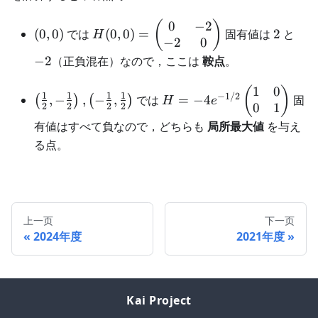
0
−
2
(0,0)
H(0,0)=\begin{pmatrix}0&-2\\-2&0
2
-2
(
)
(
0
,
0
)
では
(
0
,
0
)
=
固有値は
2
と
H
−
2
0
−
2
（正負混在）なので，ここは
鞍点
。
1
0
\left(\frac12,-
H = -4e^{-1/2}
(
)
1
1
1
1
−
1/2
,
−
,
−
,
では
=
−
4
固
(
)
(
)
H
e
0
1
2
2
2
2
\frac12\right),\left(-
\begin{pmatrix}1&0\\0&
\frac12,\frac12\right)
有値はすべて負なので，どちらも
局所最大値
を与え
る点。
上一页
下一页
2024年度
2021年度
Kai Project