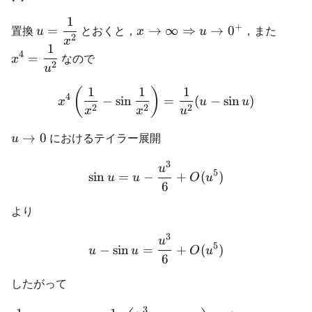
1
u=\dfrac{1}
x\to\infty
x^4=\
+
置換
=
とおくと，
→
∞
⇒
→
0
，また
u
x
u
2
{x^2}
\Rightarrow
{u^2}
x
1
u\to 0^+
4
=
なので
x
2
u
1
1
1
x^4\left(\frac{1}{x^2}-\s
(
)
4
−
sin
=
(
−
sin
)
x
u
u
2
2
2
x
x
u
u
→
0
におけるテイラー展開
u
\to
3
0
\sin u = u - \frac{u^3}{
u
5
sin
=
−
+
(
)
u
u
O
u
6
より
3
u-\sin u = \frac{u^3}{6}
u
5
−
sin
=
+
(
)
u
u
O
u
6
したがって
3