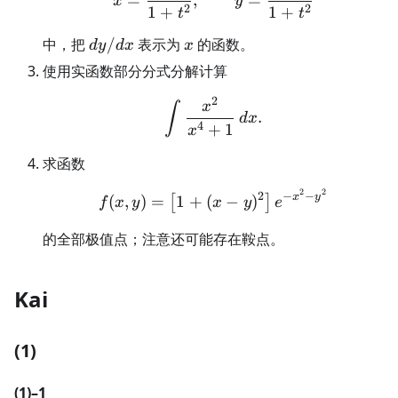
=
,
=
x
y
2
2
1
+
1
+
t
t
dy/dx
x
中，把
/
表示为
的函数。
d
y
d
x
x
使用实函数部分分式分解计算
2
\int\frac{x^2}{x^4+1}\
x
∫
.
d
x
4
+
1
x
求函数
2
2
f(x,y)=\left[1+(x-y)^2\r
2
−
−
x
y
(
,
)
=
1
+
(
−
)
[
]
f
x
y
x
y
e
的全部极值点；注意还可能存在鞍点。
Kai
(1)
(1)–1