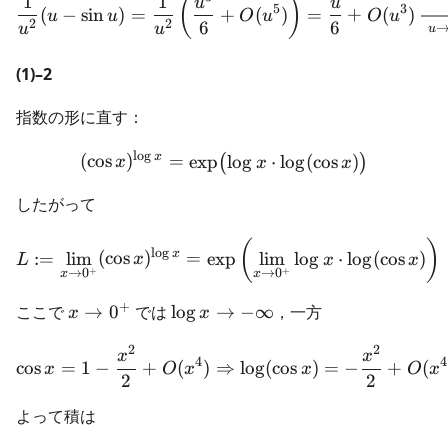
1
1
\frac{1}{u^2}(u-\sin u) 
(
)
u
u
5
3
(
−
sin
)
=
+
(
)
=
+
(
)
u
u
O
u
O
u
2
2
6
6
u
u
u
(1)–2
指数の形に直す：
l
o
g
x
(\cos x)^{\log x}=\exp\big
(
cos
)
=
exp
lo
g
⋅
lo
g
(
cos
)
(
)
x
x
x
したがって
L:=\lim_{x\to0^+}(\cos x)
(
)
l
o
g
x
:=
lim
(
cos
)
=
exp
lim
lo
g
⋅
lo
g
(
cos
)
L
x
x
x
+
+
→
0
→
0
x
x
+
x\to0^+
\log
ここで
→
0
では
lo
g
→
−
∞
，一方
x
x
x\to -
2
2
\infty
\cos x = 1-\frac{x^2}{2}
x
x
4
4
cos
=
1
−
+
(
)
⇒
lo
g
(
cos
)
=
−
+
(
x
O
x
x
O
x
2
2
よって積は