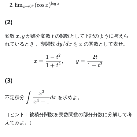
l
o
g
{x^2}-
\lim_{x\to
x
lim
(
cos
)
x
+
→
0
x
\sin\frac{1}
0^+} (\cos
{x^2}\right)
x)^{\log
(2)
x}
x,y
t
変数
,
が媒介変数
の関数として下記のように与えら
x
y
t
dy/dx
x
れているとき， 導関数
/
を
の関数として表せ。
d
y
d
x
x
2
1
−
2
x=\frac{1-t^2}{1+t^2},\
t
t
=
,
=
x
y
2
2
1
+
1
+
t
t
(3)
2
\displaystyle
x
∫
不定積分
を求めよ。
d
x
\int
4
+
1
x
\frac{x^2}
（ヒント：被積分関数を実数関数の部分分数に分解して考
{x^4+1}dx
えてみよ。）