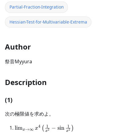
Partial-Fraction-Integration
Hessian-Test-for-Multivariable-Extrema
Author
祭音Myyura
Description
(1)
次の極限値を求めよ。
1
1
4
\lim_{x\to\infty}
lim
−
sin
(
)
x
→
∞
x
2
2
x
x
x^4\left(\frac{1}