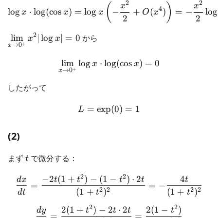
2
2
\log x\cdot\log(\cos x) =
(
)
x
x
4
lo
g
⋅
lo
g
(
cos
)
=
lo
g
−
+
(
)
=
−
lo
g
x
x
x
O
x
2
2
2
\displaystyle
lim
∣
lo
g
∣
=
0
から
x
x
+
→
0
x
\lim_{x\to0^+}x^2|\log
x|=0
lim
lo
g
⋅
lo
\lim_{x\to0^+}\log x\cdo
g
(
cos
)
=
0
x
x
+
→
0
x
したがって
=
exp
L=\exp(0)=1
(
0
)
=
1
L
(2)
t
まず
で微分する：
t
2
2
−
2
(
1
+
)
−
(
1
−
)
⋅
2
4
\frac{dx}{dt} = \frac{-2t
d
x
t
t
t
t
t
=
=
−
2
2
2
2
(
1
+
)
(
1
+
)
d
t
t
t
2
2
2
(
1
+
)
−
2
⋅
2
2
(
1
−
)
\frac{dy}{dt} = \frac{2(
d
y
t
t
t
t
=
=