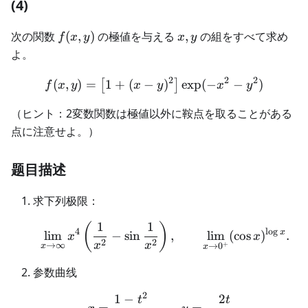
(4)
f(x,y)
x,y
次の関数
(
,
)
の極値を与える
,
の組をすべて求め
f
x
y
x
y
よ。
2
2
2
(
,
)
=
1
+
(
−
f(x,y)=\bigl[1+(x-y)^2\bi
)
exp
(
−
−
)
[
]
f
x
y
x
y
x
y
（ヒント：2変数関数は極値以外に鞍点を取ることがある
点に注意せよ。）
题目描述
求下列极限：
1
1
\lim_{x\to\infty}x^4\le
(
)
4
l
o
g
x
lim
−
sin
,
lim
(
cos
)
.
x
x
2
2
x
x
→
∞
+
→
0
x
x
参数曲线
2
1
−
2
x=\frac{1-t^2}{1+t^2}
t
t