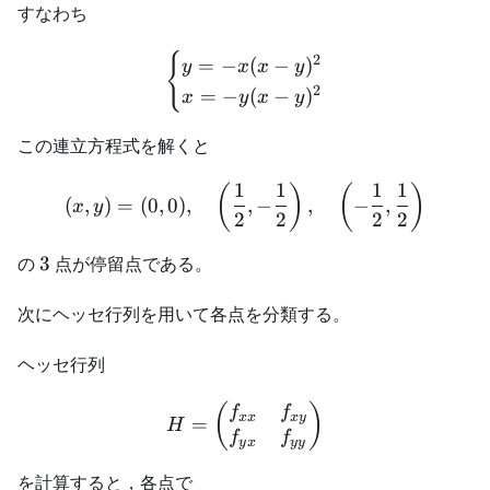
すなわち
{
\begin{cases} y=-x(x-y)^2
2
=
−
(
−
)
y
x
x
y
2
=
−
(
−
)
x
y
x
y
この連立方程式を解くと
1
1
1
1
(x,y)=(0,0),\quad \left(\fr
(
)
(
)
(
,
)
=
(
0
,
0
)
,
,
−
,
−
,
x
y
2
2
2
2
3
の
3
点が停留点である。
次にヘッセ行列を用いて各点を分類する。
ヘッセ行列
H= \begin{pmatrix} f_{xx
(
)
f
f
xx
x
y
=
H
f
f
y
x
yy
を計算すると，各点で