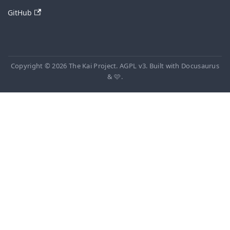
GitHub
Copyright © 2026 The Kai Project. AGPL v3. Built with Docusaurus
& 🩷.