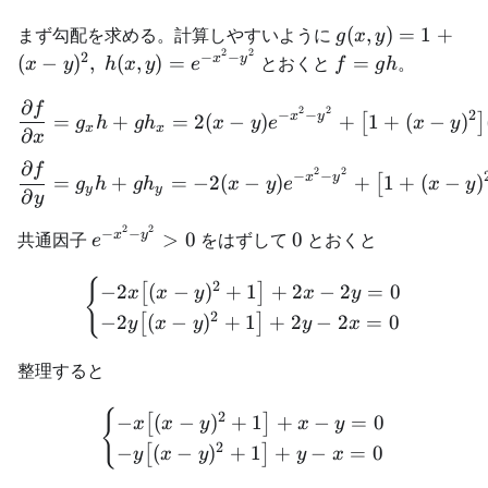
g(x,y)=1+
まず勾配を求める。計算しやすいように
(
,
)
=
1
+
g
x
y
(x-y)^2,\
2
2
f=gh
2
−
−
x
y
(
−
)
,
(
,
)
=
とおくと
=
。
x
y
h
x
y
e
f
g
h
h(x,y)=e^{-
∂
x^2-y^2}
f
\frac{\partial f}{\partia
2
2
−
−
2
x
y
=
+
=
2
(
−
)
+
1
+
(
−
)
[
]
g
h
g
h
x
y
e
x
y
x
x
∂
x
∂
f
\frac{\partial f}{\partia
2
2
−
−
x
y
=
+
=
−
2
(
−
)
+
1
+
(
−
)
[
g
h
g
h
x
y
e
x
y
y
y
∂
y
2
2
e^{-
0
−
−
x
y
共通因子
>
0
をはずして
0
とおくと
e
x^2-
{
y^2}>0
\begin{cases} -2x\bigl[(x
2
−
2
(
−
)
+
1
+
2
−
2
=
0
[
]
x
x
y
x
y
2
−
2
(
−
)
+
1
+
2
−
2
=
0
[
]
y
x
y
y
x
整理すると
{
\begin{cases} -x\bigl[(x-
2
−
(
−
)
+
1
+
−
=
0
[
]
x
x
y
x
y
2
−
(
−
)
+
1
+
−
=
0
[
]
y
x
y
y
x