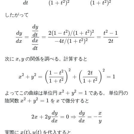
2
2
2
2
(
1
+
)
(
1
+
)
d
t
t
t
したがって
d
y
\frac{dy}{dx} =\frac{\df
2
2
2
2
2
(
1
−
)
/
(
1
+
)
−
1
d
y
t
t
t
d
t
=
=
=
2
2
−
4
/
(
1
+
)
2
d
x
d
x
t
t
t
d
t
x,y
次に
,
の関係を調べる。計算すると
x
y
2
2
x^2+y^2 =\left(\frac{1-t
2
1
−
2
(
)
(
)
t
t
2
2
+
=
+
=
1
x
y
2
2
1
+
1
+
t
t
2
2
x^2+y^2=1
よってこの曲線は単位円
+
=
1
である。 単位円の
x
y
2
2
x^2+y^2=1
x
陰関数
+
=
1
を
で微分すると
x
y
x
d
y
d
y
x
2x+2y\frac{dy}{dx}=0 \R
2
+
2
=
0
⇒
=
−
x
y
d
x
d
x
y
x(t),y(t)
実際に
(
)
,
(
)
を代入すると
x
t
y
t