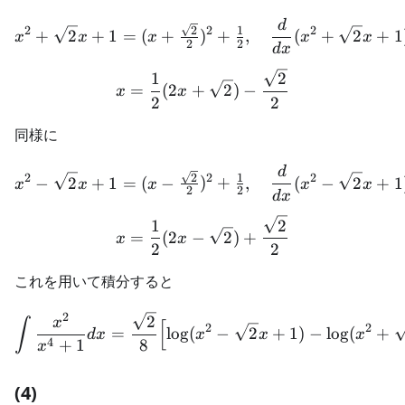
d
x^2+\sqrt{2}x+1 = (x+\t
2
2
2
2
1
+
2
+
1
=
(
+
)
+
,
(
+
2
+
1
x
x
x
x
x
2
2
d
x
x = \frac12(2x+\sqrt{2})-
1
2
=
(
2
+
2
)
−
x
x
2
2
同様に
d
x^2-\sqrt{2}x+1 = (x-\tf
2
2
2
2
1
−
2
+
1
=
(
−
)
+
,
(
−
2
+
1
x
x
x
x
x
2
2
d
x
x = \frac12(2x-\sqrt{2})+
1
2
=
(
2
−
2
)
+
x
x
2
2
これを用いて積分すると
2
\int\frac{x^2}{x^4+1}dx 
2
x
∫
[
2
2
=
lo
g
(
−
2
+
1
)
−
lo
g
(
+
d
x
x
x
x
4
+
1
8
x
(4)