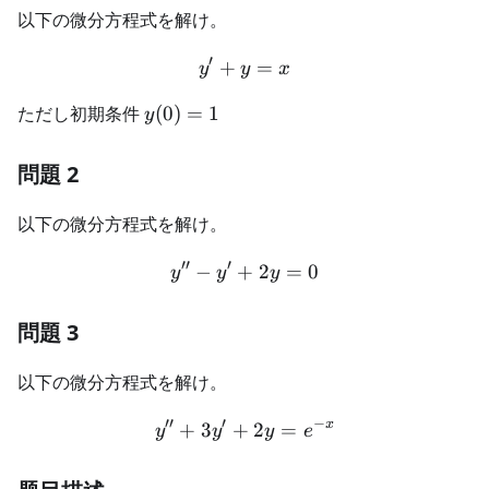
以下の微分方程式を解け。
′
+
y' + y = x
=
y
y
x
y(0)=1
ただし初期条件
(
0
)
=
1
y
問題 2
以下の微分方程式を解け。
′′
′
−
+
y'' - y' + 2y = 0
2
=
0
y
y
y
問題 3
以下の微分方程式を解け。
′′
′
−
x
+
3
+
y'' + 3y' + 2y = e^{-x}
2
=
y
y
y
e