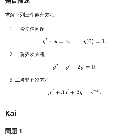
题目描述
求解下列三个微分方程：
一阶初值问题
′
+
=
,
y'+y=x,\qquad y(0)=1.
(
0
)
=
1.
y
y
x
y
二阶齐次方程
′′
′
−
+
y''-y'+2y=0.
2
=
0.
y
y
y
二阶非齐次方程
′′
′
−
x
+
3
+
y''+3y'+2y=e^{-x}.
2
=
.
y
y
y
e
Kai
問題 1