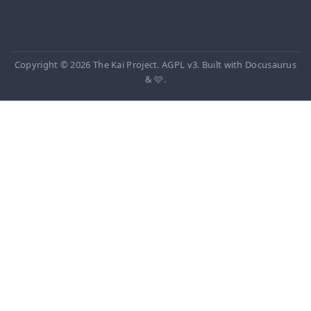
Copyright © 2026 The Kai Project. AGPL v3. Built with Docusaurus
& 🩷.