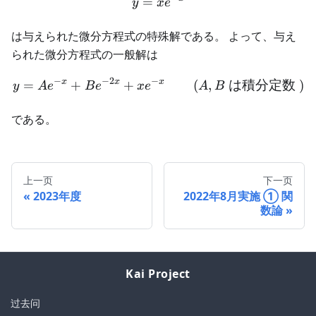
=
\begin{aligned} y = x e^{
y
x
e
は与えられた微分方程式の特殊解である。 よって、与え
られた微分方程式の一般解は
−
−
2
−
x
x
x
\begin{aligned} y = A e^{
=
+
+
(
,
は積分定数
)
y
A
e
B
e
x
e
A
B
である。
上一页
下一页
2023年度
2022年8月実施 ① 関
数論
Kai Project
过去问