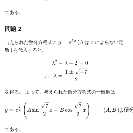
である。
問題 2
y =
\lambda
x
λ
x
与えられた微分方程式に
=
(
は
によらない定
y
e
λ
x
e^{\lambda
数 ) を代入すると、
x}
2
−
+
2
=
0
\begin{aligned} \lambda^2
λ
λ
1
±
−
7
∴
=
λ
2
を得る。 よって、与えられた微分方程式の一般解は
\begin{aligned} y = e^\fr
(
)
7
7
x
=
sin
+
cos
(
,
は積
y
e
A
x
B
x
A
B
2
2
2
である。