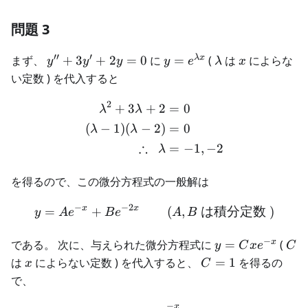
問題 3
′′
′
y''+3y'+2y=0
y =
\lambda
x
λ
x
まず、
+
3
+
2
=
0
に
=
(
は
によらな
y
y
y
y
e
λ
x
e^{\lambda
い定数 ) を代入すると
x}
2
\begin{aligned} \lambda^2
+
3
+
2
=
0
λ
λ
(
−
1
)
(
−
2
)
=
0
λ
λ
∴
=
−
1
,
−
2
λ
を得るので、この微分方程式の一般解は
−
−
2
x
x
\begin{aligned} y = A e^{
=
+
(
,
は積分定数
)
y
A
e
B
e
A
B
−
y =
C
x
である。 次に、与えられた微分方程式に
=
(
y
C
x
e
C
Cxe^{-
x
C=1
は
によらない定数 ) を代入すると、
=
1
を得るの
x
C
x}
で、
−
x