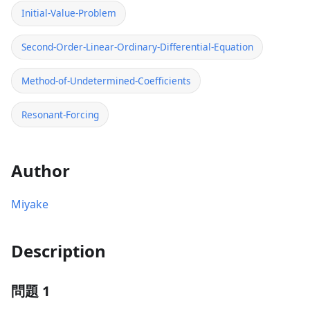
Initial-Value-Problem
Second-Order-Linear-Ordinary-Differential-Equation
Method-of-Undetermined-Coefficients
Resonant-Forcing
Author
Miyake
Description
問題 1