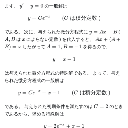
′
y'+y=0
まず、
+
=
0
の一般解は
y
y
−
x
=
(
は積分定数
)
\begin{aligned} y = C e^
y
C
e
C
y =
A,
である。 次に、与えられた微分方程式に
=
+
(
y
A
x
B
Ax+B
x
Ax+
,
は
によらない定数 ) を代入すると、
+
(
+
A
B
x
A
x
A
(A+B)=x
A=1,B=-1
)
=
したがって
=
1
,
=
−
1
を得るので、
B
x
A
B
=
−
1
\begin{aligned} y = x - 1 
y
x
は与えられた微分方程式の特殊解である。 よって、与え
られた微分方程式の一般解は
−
x
=
+
−
1
(
は積分定数
)
\begin{aligned} y = C e^{
y
C
e
x
C
C=2
である。 与えられた初期条件を満たすのは
=
2
のとき
C
であるから、求める特殊解は
−
x
=
2
+
−
1
\begin{aligned} y = 2 e^{-
y
e
x