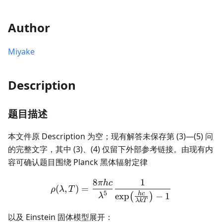
Author
Miyake
Description
题目描述
本文件原 Description 为空；现有解答未保存第 (3)—(5) 问
的完整文字，其中 (3)、(4) 仅留下外部参考链接。由现有内
容可确认题目围绕 Planck 黑体辐射定律
8
1
πh
c
\rho(\lambda,T) =\frac{8
(
,
)
=
ρ
λ
T
5
h
c
exp
−
1
(
)
λ
λk
T
以及 Einstein 固体模型展开：