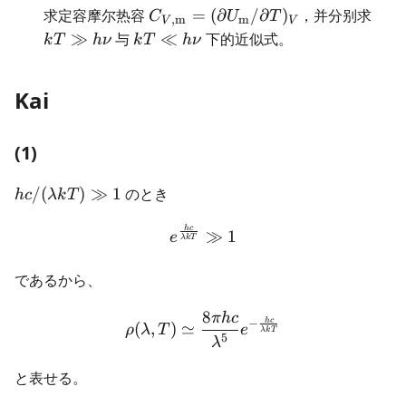
C_{V,\mathrm
kT\
求定容摩尔热容
=
(
∂
/
∂
)
，并分别求
C
U
T
,
m
m
V
V
m}=(\partial
h\n
kT\ll
≫
与
≪
下的近似式。
k
T
h
ν
k
T
h
ν
U_{\mathrm
h\nu
m}/\partial
Kai
T)_V
(1)
hc /
/
(
)
≫
1
のとき
h
c
λk
T
(\lambda
h
c
kT) \gg
\begin{aligned} e^\frac{
≫
1
e
λk
T
1
であるから、
8
πh
c
\begin{aligned} \rho (\l
h
c
−
(
,
)
≃
ρ
λ
T
e
λk
T
5
λ
と表せる。