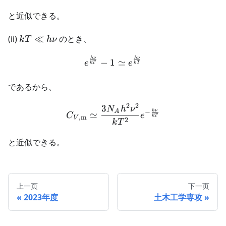
と近似できる。
kT
(ii)
≪
のとき、
k
T
h
ν
\ll
h
ν
h
ν
h
\begin{aligned} e^\frac{
−
1
≃
e
e
k
T
k
T
\nu
であるから、
2
2
3
\begin{aligned} C_{V, \
N
h
ν
h
ν
A
−
≃
C
e
k
T
,
m
V
2
k
T
と近似できる。
上一页
下一页
2023年度
土木工学専攻