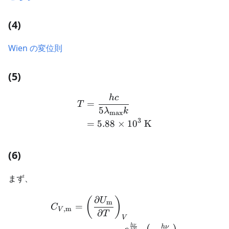
(4)
Wien の変位則
(5)
h
c
\begin{aligned} T &= \f
=
T
5
λ
k
max
3
=
5.88
×
1
0
K
(6)
まず、
∂
\begin{aligned} C_{V, \ma
(
)
U
m
=
C
,
m
V
∂
T
V
h
ν
h
ν