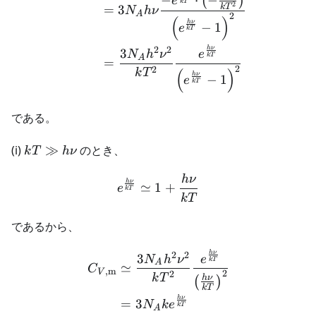
−
⋅
−
(
)
e
k
T
2
k
T
=
3
N
h
ν
A
2
(
)
h
ν
−
1
e
k
T
h
ν
2
2
3
e
N
h
ν
k
T
A
=
2
2
(
)
k
T
h
ν
−
1
e
k
T
である。
kT
(i)
≫
のとき、
k
T
h
ν
\gg
h
ν
h
\begin{aligned} e^\frac{
h
ν
≃
1
+
e
k
T
\nu
k
T
であるから、
h
ν
2
2
\begin{aligned} C_{V, \m
3
e
N
h
ν
k
T
A
≃
C
,
m
V
2
2
k
T
h
ν
(
)
k
T
h
ν
=
3
N
k
e
k
T
A