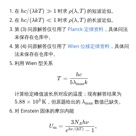
hc/(\lambda
\rho(\lambda,T)
在
/
(
)
≫
1
时求
(
,
)
的短波近似。
h
c
λk
T
ρ
λ
T
kT)\gg1
hc/(\lambda
\rho(\lambda,T)
在
/
(
)
≪
1
时求
(
,
)
的长波近似。
h
c
λk
T
ρ
λ
T
kT)\ll1
第 (3) 问原解答仅引用了
Planck 定律资料
，具体问法
未保存在仓库中。
第 (4) 问原解答仅引用了
Wien 位移定律资料
，具体问
法未保存在仓库中。
利用 Wien 型关系
h
c
T=\frac{hc}{5\lambda
=
T
5
λ
k
m
a
x
5.88\
计算给定峰值波长所对应的温度；现有解答结果为
K
3
\lambda_{\max}
5.88
×
1
0
K
，但原题给出的
数值已缺失。
λ
m
a
x
对 Einstein 固体的摩尔内能
3
N
h
ν
U_{\mathrm m}=\frac{
A
=
,
U
m
/
(
)
−
1
h
ν
k
T
e