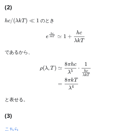
(2)
hc /
/
(
)
≪
1
のとき
h
c
λk
T
(\lambda
h
c
kT) \ll 1
\begin{aligned} e^\frac{
h
c
≃
1
+
e
λk
T
λk
T
であるから、
8
1
πh
c
\begin{aligned} \rho (\l
(
,
)
≃
⋅
ρ
λ
T
5
h
c
λ
λk
T
8
πk
T
=
4
λ
と表せる。
(3)
こちら