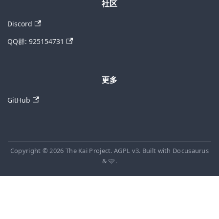
社区
Discord
QQ群: 925154731
更多
GitHub
Copyright © 2026 The Kai Project. AGPL v3. Built with Docusaurus
& 🩷.