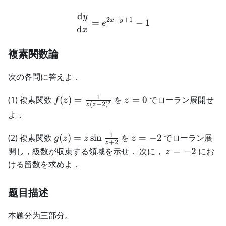
d
y
\frac{\text{d}y}{\text{d}
2
+
+
1
x
y
=
−
1
e
d
x
複素関数論
次の各問に答えよ．
1
f(z) =
z
(1) 複素関数
(
)
=
を
=
0
でローラン展開せ
f
z
z
2
(
−
2
)
z
z
\frac{1}
=
よ．
{z(z -
0
2)^2}
1
g(z) =
z
(2) 複素関数
(
)
=
sin
を
=
−
2
でローラン展
g
z
z
z
+
2
z
z\sin\frac{1}
=
z
開し，級数が収束する領域を示せ． 次に，
=
−
2
にお
z
{z + 2}
−2
=
ける留数を求めよ．
−2
题目描述
本题分为三部分。