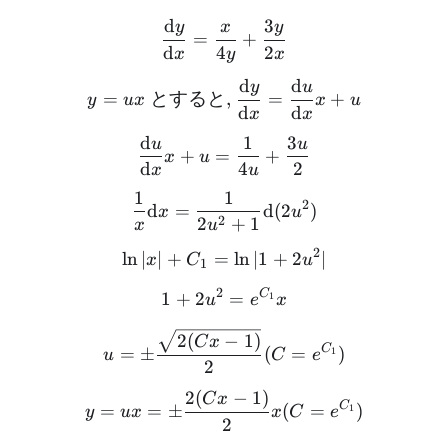
d
3
y
x
y
\frac{\text{d}y}{\text{d
=
+
d
4
2
x
y
x
d
d
y
u
y = ux\text{ とすると, }\fr
=
とすると
,
=
+
y
ux
x
u
d
d
x
x
d
1
3
u
u
\frac{\text{d}u}{\text{d
+
=
+
x
u
d
4
2
x
u
1
1
\frac{1}{x}\text{d}x = \
2
d
=
d
(
2
)
x
u
2
2
+
1
x
u
2
ln
∣
∣
+
=
\ln|x| + C_1 = \ln|1 + 2u
ln
∣1
+
2
∣
x
C
u
1
2
C
1 + 2u^2 = e^{C_1}x
1
+
2
=
1
u
e
x
u = \pm\frac{\sqrt{2(Cx 
2
(
−
1
)
C
x
C
=
±
(
=
)
1
u
C
e
2
2
(
−
1
)
y = ux = \pm\frac{2(Cx -
C
x
C
=
=
±
(
=
)
1
y
ux
x
C
e
2