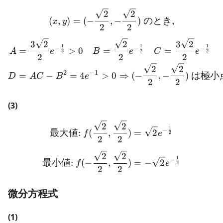
(x,y) = (-\frac{\sqrt{2}
2
2
(
,
)
=
(
−
,
−
)
のとき
,
x
y
2
2
\begin{aligned} A &= \fr
3
2
2
3
2
1
1
1
−
−
−
=
>
0
=
=
A
e
B
e
C
e
2
2
2
2
2
2
2
2
2
−
1
=
−
=
4
>
0
⇒
(
−
,
−
)
は極小
D
A
C
B
e
2
2
(3)
\text{最大値: }f(\frac{\sqr
2
2
1
−
最大値
:
(
,
)
=
2
f
e
2
2
2
\text{最小値: }f(-\frac{\sq
2
2
1
−
最小値
:
(
−
,
)
=
−
2
f
e
2
2
2
微分方程式
(1)