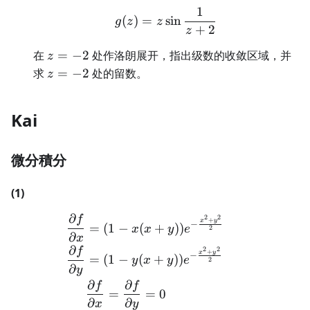
1
g(z)=z\sin\frac1{z+2}
(
)
=
sin
g
z
z
+
2
z
z=-2
在
=
−
2
处作洛朗展开，指出级数的收敛区域，并
z
z=-2
求
=
−
2
处的留数。
z
Kai
微分積分
(1)
∂
2
2
f
\begin{aligned} \frac{\par
+
x
y
−
=
(
1
−
(
+
))
x
x
y
e
2
∂
x
∂
2
2
f
+
x
y
−
=
(
1
−
(
+
))
y
x
y
e
2
∂
y
∂
∂
f
f
=
=
0
∂
∂
x
y