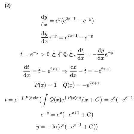
(2)
d
y
\frac{\text{d}y}{\text{d
2
+
1
−
y
x
y
=
(
−
)
e
e
e
d
x
d
y
\frac{\text{d}y}{\text{d
−
2
+
1
−
y
x
y
=
−
e
e
e
d
x
d
d
t
y
t = e^{-y} > 0 \text{ とす
−
−
y
y
=
>
0
とすると
,
=
−
t
e
e
d
d
x
x
d
d
t
t
\frac{\text{d}t}{\text{d}
2
+
1
2
+
1
x
x
=
−
⇒
−
=
−
t
e
t
e
d
d
x
x
2
+
1
x
(
)
=
1
P(x) = 1 \quad Q(x) = -e
(
)
=
−
P
x
Q
x
e
t = e^{-\int P(x)\text{d}
∫
−
∫
(
)
d
∫
(
)
d
+
1
P
x
x
P
x
x
x
x
=
(
)
d
+
=
(
−
(
)
t
e
Q
x
e
x
C
e
e
−
+
1
y
x
x
=
(
−
e^{-y} = e^{x}(-e^{x + 1
+
)
e
e
e
C
+
1
x
x
=
−
ln
(
(
−
y = -\ln(e^{x}(-e^{x + 1}
+
))
y
e
e
C