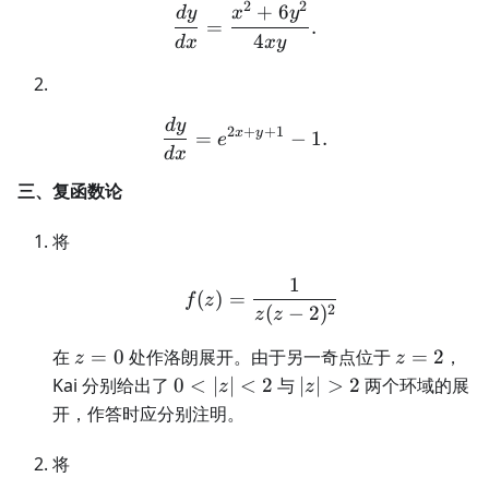
2
2
+
6
\frac{dy}{dx}=\frac{x^2
d
y
x
y
=
.
4
d
x
x
y
d
y
\frac{dy}{dx}=e^{2x+y+
2
+
+
1
x
y
=
−
1.
e
d
x
三、复函数论
将
1
f(z)=\frac1{z(z-2)^2}
(
)
=
f
z
2
(
−
2
)
z
z
z=0
z=2
在
=
0
处作洛朗展开。由于另一奇点位于
=
2
，
z
z
0<|z|
|z|>2
Kai 分别给出了
0
<
∣
∣
<
2
与
∣
∣
>
2
两个环域的展
z
z
<2
开，作答时应分别注明。
将