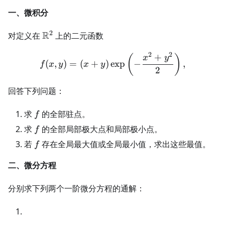
一、微积分
2
\mathbb
R
对定义在
上的二元函数
R^2
2
2
+
f(x,y)=(x+y)\exp\left(-\f
(
)
x
y
(
,
)
=
(
+
)
exp
−
,
f
x
y
x
y
2
回答下列问题：
f
求
的全部驻点。
f
f
求
的全部局部极大点和局部极小点。
f
f
若
存在全局最大值或全局最小值，求出这些最值。
f
二、微分方程
分别求下列两个一阶微分方程的通解：