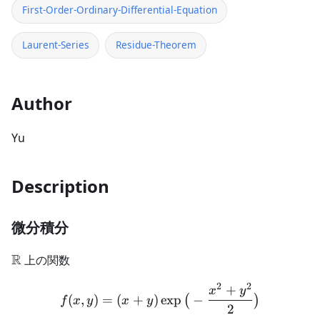
First-Order-Ordinary-Differential-Equation
Laurent-Series
Residue-Theorem
Author
Yu
Description
微分積分
\mathbb{R}
R
上の関数
2
2
+
f(x,y) = (x + y)\exp \big
x
y
(
,
)
=
(
+
)
exp
−
(
)
f
x
y
x
y
2