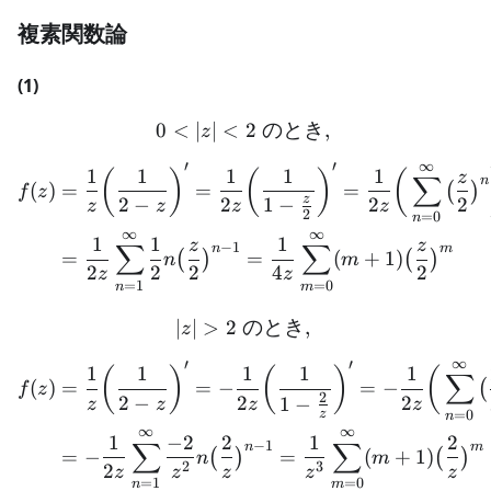
複素関数論
(1)
0
<
∣
∣
<
2
0 < |z| < 2 \text{ のとき, 
のとき
,
z
∞
′
′
\begin{aligned} f(z) &= 
1
1
1
1
1
(
)
(
)
(
z
∑
n
(
)
=
=
=
(
)
f
z
z
2
−
2
1
−
2
2
z
z
z
z
2
=
0
n
∞
∞
1
1
1
z
z
∑
∑
−
1
n
m
=
=
(
+
1
)
(
)
(
)
n
m
2
2
2
4
2
z
z
=
1
=
0
n
m
∣
∣
>
2
のとき
|z| > 2 \text{ のとき, }
,
z
∞
′
′
\begin{aligned} f(z) &= \
1
1
1
1
1
(
)
(
)
(
∑
(
)
=
=
−
=
−
(
f
z
2
2
−
2
2
1
−
z
z
z
z
=
0
z
n
∞
∞
1
−
2
2
1
2
∑
∑
−
1
n
m
=
−
=
(
+
1
)
(
)
(
)
n
m
2
3
2
z
z
z
z
z
=
1
=
0
n
m