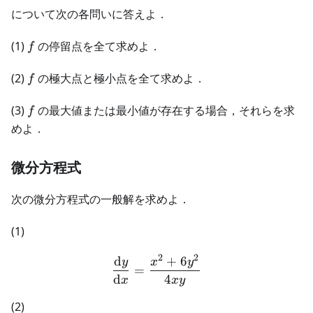
について次の各問いに答えよ．
f
(1)
の停留点を全て求めよ．
f
f
(2)
の極大点と極小点を全て求めよ．
f
f
(3)
の最大値または最小値が存在する場合，それらを求
f
めよ．
微分方程式
次の微分方程式の一般解を求めよ．
(1)
2
2
d
+
6
\frac{\text{d}y}{\text{d
y
x
y
=
d
4
x
x
y
(2)