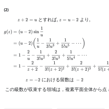
(2)
+
2
=
とすれば
z + 2 = u \text{ とすれば, }
,
=
−
2
より
,
z
u
z
u
1
\begin{aligned} g(z) &= (u
(
)
=
(
−
2
)
sin
g
z
u
u
1
1
1
(
)
=
(
−
2
)
−
+
−
⋯
u
3
5
3
!
5
!
u
u
u
2
1
2
1
=
1
−
−
+
+
−
⋯
2
3
4
3
!
3
!
5
!
u
u
u
u
2
1
2
1
=
1
−
−
+
+
2
3
+
2
3
!
(
+
2
)
3
!
(
+
2
)
5
!
(
z
z
z
z
=
−
2
における留数は
z = -2 \text{ における留数
−
2
z
この級数が収束する領域は，複素平面全体から点
\text{ この級数が収束す