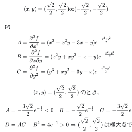
2
2
2
2
(
,
)
=
(
,
)
or
(
−
,
−
)
x
y
2
2
2
2
(2)
2
∂
\begin{aligned} A &= \fra
2
2
f
+
x
y
3
2
−
=
=
(
+
−
3
−
)
A
x
x
y
x
y
e
2
2
∂
x
2
∂
2
2
f
+
x
y
2
2
−
=
=
(
+
−
−
)
B
x
y
x
y
x
y
e
2
∂
∂
x
y
2
∂
2
2
f
+
x
y
3
2
−
=
=
(
+
−
3
−
)
C
y
x
y
y
x
e
2
2
∂
y
(x,y) = (\frac{\sqrt{2}}
2
2
(
,
)
=
(
,
)
のとき
,
x
y
2
2
\begin{aligned} A &= -\f
3
2
2
3
2
1
1
−
−
=
−
<
0
=
−
=
−
A
e
B
e
C
e
2
2
2
2
2
2
2
2
−
1
=
−
=
4
>
0
⇒
(
,
)
は極大点
D
A
C
B
e
2
2