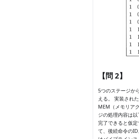
【問 2】
5つのステージか
える。 実装され
MEM（メモリア
ジの処理内容は以
完了できると仮定
て、後続命令のIDス