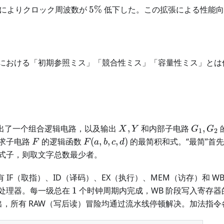
5\%
 の拡張によりクロック周波数が
5%
低下した。この拡張による性能向
における「初期参照ミス」「競合性ミス」「容量性ミス」とは
X,Y
G_1,G_
给出了一个组合逻辑电路，以及输出
,
和内部子电路
,
X
Y
G
G
1
2
F
F(a,b,c,d)
求子电路
的逻辑函数
(
,
,
,
)
的最简积和式。“最简”首
F
F
a
b
c
d
式子，则取文字总数最少者。
有 IF（取指）、ID（译码）、EX（执行）、MEM（访存）和 
1
处理器。每一级总在
1
个时钟周期内完成，WB 阶段写入寄存
读出，所有 RAW（写后读）冒险均通过流水线停顿解决。加法指