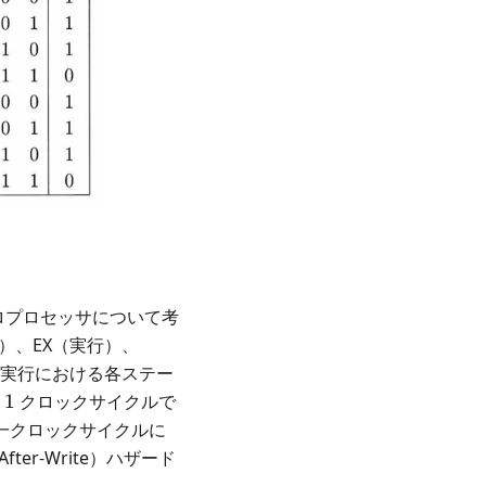
ロプロセッサについて考
）、EX（実行）、
の実行における各ステー
1
に
1
クロックサイクルで
一クロックサイクルに
er-Write）ハザード