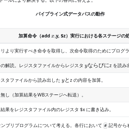
トールにより解決する。以下の各問に答えよ。
パイプライン式データパスの動作
x,
加算命令（add
,
y, $z）実行における各ステージの
x
モリより実行すべき命令を取得し、次命令取得のためにプログ
y
令の解読。レジスタファイルからレジスタ
ならびに
z を読み
y
な
ら
y
ジスタファイルから読み出した
と
z の内容を加算。
y
び
と
に
に無し（加算結果をWBステージへ転送）。
結果をレジスタファイル内のレジスタ $x に書き込み。
すアセンブリプログラムについて考える。各行において
記号から
#