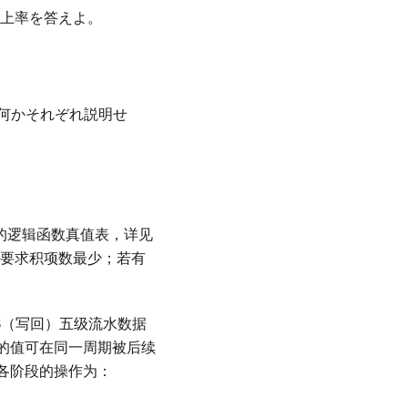
上率を答えよ。
何かそれぞれ説明せ
2
的逻辑函数真值表，详见
先要求积项数最少；若有
WB（写回）五级流水数据
器的值可在同一周期被后续
令各阶段的操作为：