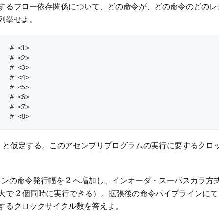
するフロー依存関係について、どの命令が、どの命令のどのレ
列挙せよ。
   # <1>
   # <2>
   # <3>
   # <4>
   # <5>
   # <6>
   # <7>
   # <8>
1
1
と仮定する。このアセンブリプログラムの実行に要するクロ
2
ラインの命令発行幅を
2
へ増加し、インオーダ・スーパスカラ方
2
大で
2
個同時に実行できる）。拡張後の命令パイプラインにて
するクロックサイクル数を答えよ。