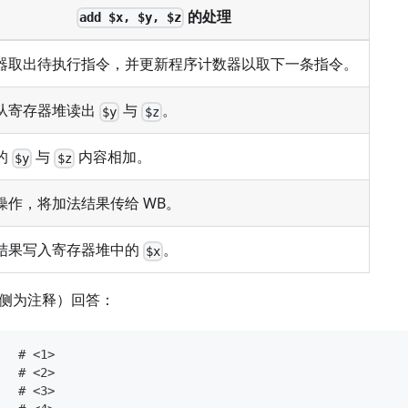
的处理
add $x, $y, $z
器取出待执行指令，并更新程序计数器以取下一条指令。
从寄存器堆读出
与
。
$y
$z
的
与
内容相加。
$y
$z
操作，将加法结果传给 WB。
结果写入寄存器堆中的
。
$x
侧为注释）回答：
   # <1>
   # <2>
   # <3>