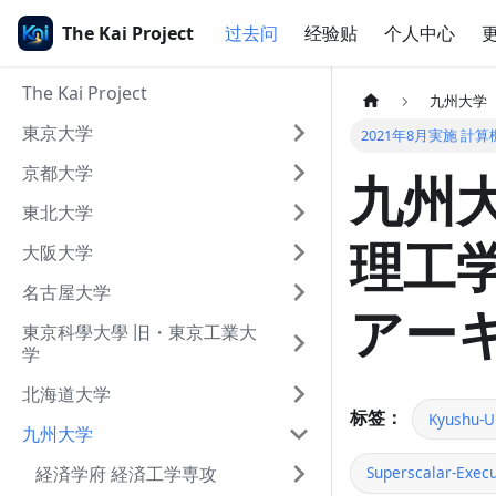
The Kai Project
过去问
经验贴
个人中心
The Kai Project
九州大学
東京大学
2021年8月実施 計
京都大学
九州大
東北大学
理工学
大阪大学
名古屋大学
アー
東京科學大學 旧・東京工業大
学
北海道大学
标签：
Kyushu-U
九州大学
経済学府 経済工学専攻
Superscalar-Execu