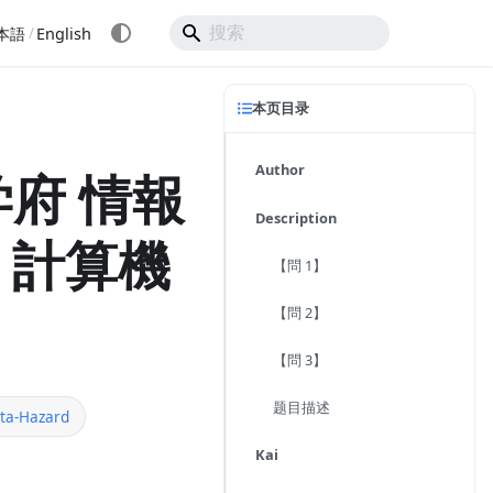
/
本語
English
本页目录
Author
府 情報
Description
施 計算機
【問 1】
【問 2】
【問 3】
题目描述
ta-Hazard
Kai