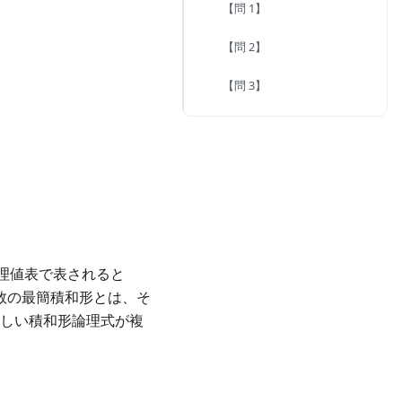
【問 1】
【問 2】
【問 3】
理値表で表されると
数の最簡積和形とは、そ
等しい積和形論理式が複