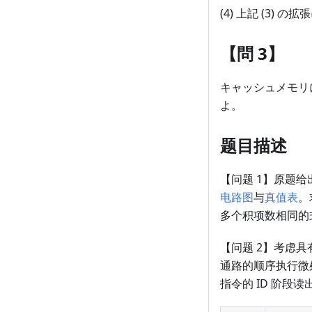
(4) 上記 (3)
【問 3】
キャッシュメモリ
よ。
题目描述
【问题 1】原题
电路图
与
真值表
。
多个积项数相同的
【问题 2】考虑具
通路的顺序执行微
指令的 ID 阶段