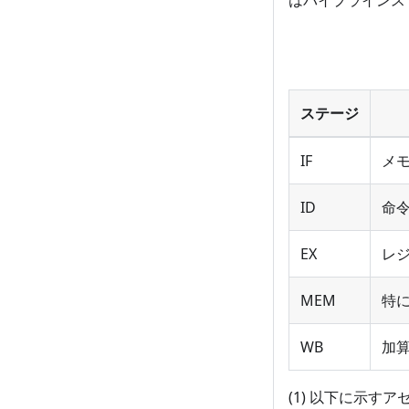
はパイプラインス
ステージ
IF
メ
ID
命
EX
レ
MEM
特
WB
加算
(1) 以下に示