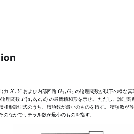
tion
X,
G_1,
出力
,
および内部回路
,
の論理関数が以下の様な真
X
Y
G
G
1
2
Y
G_2
F(a,
の論理関数
(
,
,
,
)
の最簡積和形を示せ。 ただし、論理関
F
a
b
c
d
b, c,
積和形論理式のうち、積項数が最小のものを指す。 積項数が
d)
そのなかでリテラル数が最小のものを指す。