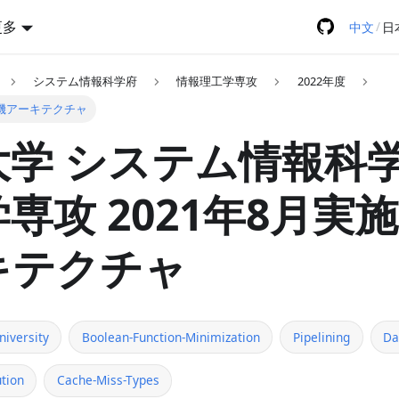
更多
/
中文
日
システム情報科学府
情報理工学専攻
2022年度
算機アーキテクチャ
学 システム情報科学
専攻 2021年8月実
キテクチャ
niversity
Boolean-Function-Minimization
Pipelining
Da
tion
Cache-Miss-Types