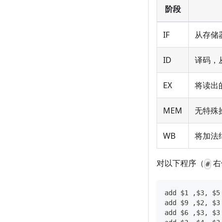
阶段
IF
从存储
ID
译码，
EX
将读出
MEM
无特殊
WB
将加法
对以下程序（
右
#
add $1 ,$3, $5
add $9 ,$2, $3
add $6 ,$3, $3