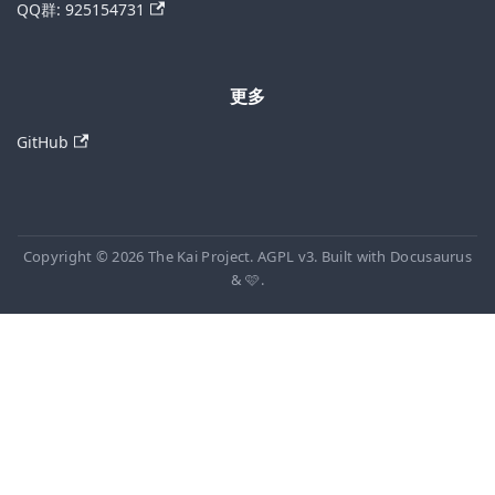
QQ群: 925154731
更多
GitHub
Copyright © 2026 The Kai Project. AGPL v3. Built with Docusaurus
& 🩷.