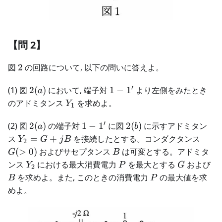
【問 2】
2
図
2
の回路について, 以下の問いに答えよ。
′
2(a)
1-
(1) 図
2
(
)
において, 端子対
1
−
1
より左側をみたとき
a
1'
Y_1
のアドミタンス
を求めよ。
Y
1
′
2(a)
1-
2(b)
(2) 図
2
(
)
の端子対
1
−
1
に図
2
(
)
に示すアドミタン
a
b
1'
Y_2
G(>0
ス
=
+
を接続したとする。コンダクタンス
Y
G
j
B
2
=
B
(
>
0
)
およびサセプタンス
は可変とする。アドミタ
G
B
G
Y_2
P
G
B
ンス
における最大消費電力
を最大とする
および
Y
P
G
2
+
P
を求めよ。また, このときの消費電力
の最大値を求
B
P
jB
めよ。