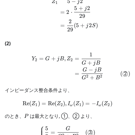
5
−
2
Z
j
1
5
+
2
j
=
2
⋅
29
2
=
(
5
+
2
)
j
S
29
(2)
1
\begin{align} Y_2 = G + 
=
+
,
=
Y
G
j
B
Z
2
2
+
G
j
B
−
G
j
B
=
(
2
)
◯
2
2
+
G
B
インピーダンス整合条件より、
Re
(
)
=
Re
(
)
,
\text{Re}(Z_1) = \text{R
(
)
=
−
(
)
Z
Z
I
Z
I
Z
1
2
1
2
ω
ω
P
のとき、
は最大となり, ①、② より、
P
⎧
5
G
\left \{ \begin{align} \f
=
(
3
)
◯