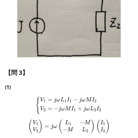
【問 3】
(1)
=
−
{
\left \{ \begin{aligned}
V
jω
L
I
jω
M
I
1
1
1
2
=
−
+
V
jω
M
I
jω
L
I
2
1
2
2
−
\begin{pmatrix} V_1 \\ V
(
)
(
)
(
)
V
L
M
I
1
1
1
=
jω
−
V
M
L
I
2
2
2