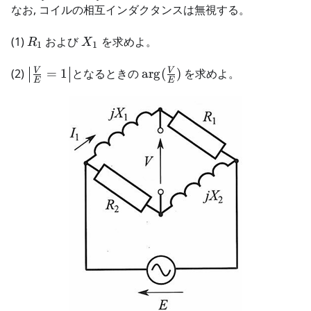
\fra
なお, コイルの相互インダクタンスは無視する。
{6},
{I_1
R_1
X_1
(1)
および
を求めよ。
R
X
1
1
\big|\frac{V}
\arg(\frac{V}
V
V
(2)
=
1
となるときの
ar
g
(
)
を求めよ。
E
E
{E} = 1\big|
{E})