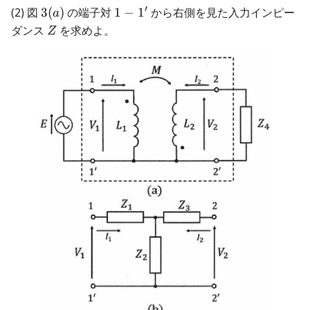
′
3(a)
1-
(2) 図
3
(
)
の端子対
1
−
1
から右側を見た入力インピー
a
1'
Z
ダンス
を求めよ。
Z