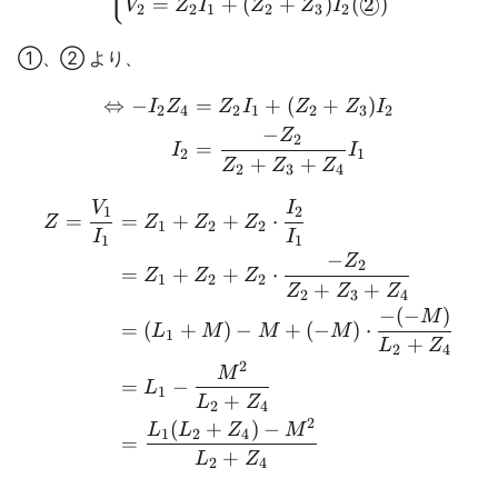
=
+
(
+
)
(
2
)
◯
V
Z
I
Z
Z
I
2
2
1
2
3
2
①、② より、
⇔
−
=
+
(
+
)
\begin{aligned} \Leftrig
I
Z
Z
I
Z
Z
I
2
4
2
1
2
3
2
−
Z
2
=
I
I
2
1
+
+
Z
Z
Z
2
3
4
V
I
\begin{aligned} Z = \fra
1
2
=
=
+
+
⋅
Z
Z
Z
Z
1
2
2
I
I
1
1
−
Z
2
=
+
+
⋅
Z
Z
Z
1
2
2
+
+
Z
Z
Z
2
3
4
−
(
−
)
M
=
(
+
)
−
+
(
−
)
⋅
L
M
M
M
1
+
L
Z
2
4
2
M
=
−
L
1
+
L
Z
2
4
2
(
+
)
−
L
L
Z
M
1
2
4
=
+
L
Z
2
4