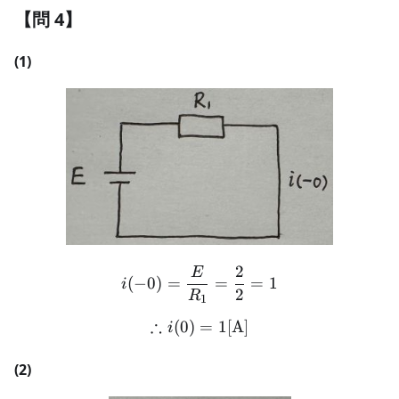
【問 4】
(1)
2
E
i(-0) = \frac{E}{R_1} = \
(
−
0
)
=
=
=
1
i
2
R
1
∴
(
0
)
\therefore i(0) = 1[\text{A
=
1
[
A
]
i
(2)