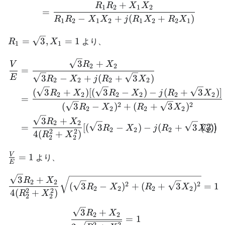
+
R
R
X
X
1
2
1
2
=
−
+
(
+
)
R
R
X
X
j
R
X
R
X
1
2
1
2
1
2
2
1
R_1 =
=
3
,
=
1
より、
R
X
1
1
\sqrt{3},X_1
= 1
\begin{align} \frac{V}{E
3
+
V
R
X
2
2
=
3
−
+
(
+
3
)
E
R
X
j
R
X
2
2
2
2
(
3
+
)
[(
3
−
)
−
(
+
3
)]
R
X
R
X
j
R
X
2
2
2
2
2
2
=
2
2
(
3
−
)
+
(
+
3
)
R
X
R
X
2
2
2
2
3
+
R
X
2
2
(
3
)
=
[(
3
−
)
−
(
+
3
)]
◯
R
X
j
R
X
2
2
2
2
2
2
4
(
+
)
R
X
2
2
\frac{V}
V
=
1
より、
E
{E} = 1
\frac{\sqrt{3}R_2 + X_2}
3
+
R
X
2
2
2
2
(
3
−
)
+
(
+
3
)
=
1
R
X
R
X
2
2
2
2
2
2
4
(
+
)
R
X
2
2
\begin{aligned} \frac{\s
3
+
R
X
2
2
=
1
2
2