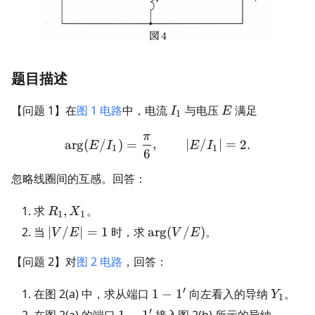
题目描述
I_1
E
【问题 1】在
图 1 电路
中，电流
与电压
满足
I
E
1
π
\arg(E/I_1)=\frac{\pi}{6
ar
g
(
/
)
=
,
∣
/
∣
=
2.
E
I
E
I
1
1
6
忽略线圈间的互感。回答：
R_1,X_1
求
,
。
R
X
1
1
|V/E|=1
\arg(V/E)
当
∣
/
∣
=
1
时，求
ar
g
(
/
)
。
V
E
V
E
【问题 2】对
图 2 电路
，回答：
′
1-
Y_1
在图 2(a) 中，求从端口
1
−
1
向左看入的导纳
。
Y
1
1'
′
1-
Y_2=G