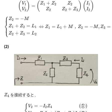
+
\begin{pmatrix} V_1 \\ V
(
)
(
)
(
)
V
Z
Z
Z
I
1
1
2
2
1
=
+
V
Z
Z
Z
I
2
2
2
3
2
⎧
=
−
\left \{ \begin{aligned}
Z
M
2
⎨
+
=
Z
Z
L
⇔
=
+
，
=
−
,
=
⎩
Z
L
M
Z
M
Z
1
2
1
1
1
2
3
+
=
Z
Z
L
2
3
2
(2)
Z_4
を接続すると、
Z
4
=
−
(
1
)
◯
{
\left \{ \begin{align} &V
V
I
Z
2
2
4