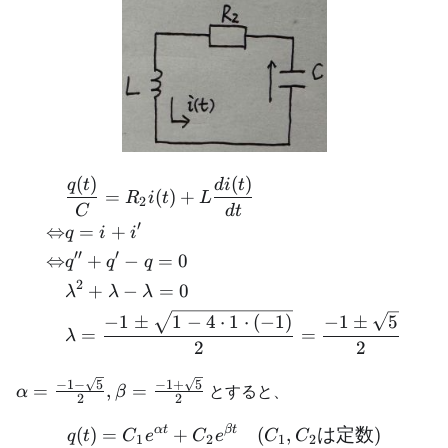
(
)
(
)
\begin{aligned} &\frac{q(
q
t
d
i
t
=
(
)
+
R
i
t
L
2
C
d
t
′
⇔
=
+
q
i
i
′′
′
⇔
+
−
=
0
q
q
q
2
+
−
=
0
λ
λ
λ
−
1
±
1
−
4
⋅
1
⋅
(
−
1
)
−
1
±
5
=
=
λ
2
2
\alpha =
−
1
−
5
−
1
+
5
=
,
=
とすると、
α
β
2
2
\frac{-1 -
\sqrt{5}}
α
t
βt
q(t) = C_1e^{\alpha t} 
(
)
=
+
(
,
は定数
)
q
t
C
e
C
e
C
C
1
2
1
2