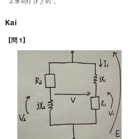
v(t)
t\ge0
求
(
)
（
≥
0
）。
v
t
t
Kai
【問 1】