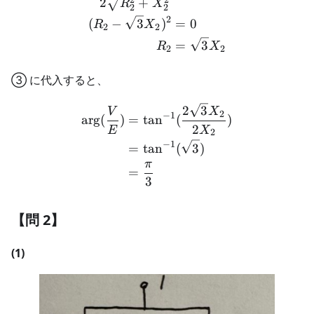
2
+
R
X
2
2
2
(
−
3
)
=
0
R
X
2
2
=
3
R
X
2
2
③ に代入すると、
\begin{aligned} \arg(\fr
2
3
V
X
2
−
1
ar
g
(
)
=
tan
(
)
2
E
X
2
−
1
=
tan
(
3
)
π
=
3
【問 2】
(1)