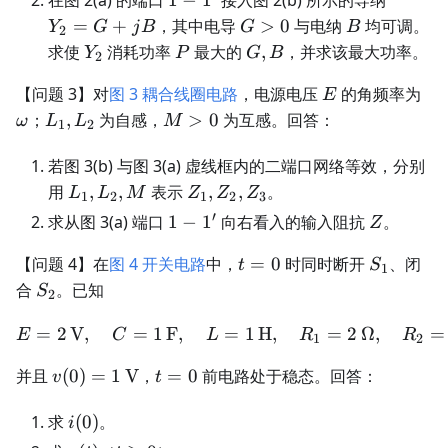
在图 2(a) 的端口
1
−
1
接入图 2(b) 所示的导纳
1'
G>0
B
=
+
，其中电导
>
0
与电纳
均可调。
Y
G
j
B
G
B
2
Y_2
P
G,B
求使
消耗功率
最大的
,
，并求该最大功率。
Y
P
G
B
2
E
\o
【问题 3】对
图 3 耦合线圈电路
，电源电压
的角频率为
E
L_1,L_2
M>0
；
,
为自感，
>
0
为互感。回答：
ω
L
L
M
1
2
若图 3(b) 与图 3(a) 虚线框内的二端口网络等效，分别
L_1,L_2,M
Z_1,Z_2,Z_3
用
,
,
表示
,
,
。
L
L
M
Z
Z
Z
1
2
1
2
3
′
1-
Z
求从图 3(a) 端口
1
−
1
向右看入的输入阻抗
。
Z
1'
t=0
S_1
【问题 4】在
图 4 开关电路
中，
=
0
时同时断开
、闭
t
S
1
S_2
合
。已知
S
2
=
2
V
,
=
1
F
,
E=2\,\mathrm V,\quad C
=
1
H
,
=
2
Ω
,
=
E
C
L
R
R
1
2
v(0)=1\,\mathrm
t=0
并且
(
0
)
=
1
V
，
=
0
前电路处于稳态。回答：
v
t
V
i(0)
求
(
0
)
。
i