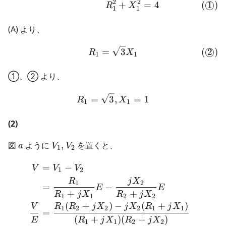
2
2
+
=
4
(
1
)
◯
R
X
1
1
(A) より、
\begin{align} R_1 = \sqrt
(
2
)
◯
=
3
R
X
1
1
①、② より、
R_1 = \sqrt{3},X_1 = 1
=
3
,
=
1
R
X
1
1
(2)
a
V_1,V_2
図
ように
,
を置くと、
a
V
V
1
2
=
−
\begin{aligned} V &= V_
V
V
V
1
2
R
j
X
1
2
=
−
E
E
+
+
R
j
X
R
j
X
1
1
2
2
(
+
)
−
(
+
)
V
R
R
j
X
j
X
R
j
X
1
2
2
2
1
1
=
(
+
)
(
+
)
E
R
j
X
R
j
X
1
1
2
2