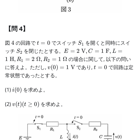
【問 4】
4
t
S_1
図
4
の回路で
=
0
でスイッチ
を開くと同時にスイ
t
S
1
=
S_2
E = 2\text{
ッチ
を閉じたとする。
=
2
V
,
=
1
F
,
=
S
E
C
L
2
0
V},C =
1
H
,
=
2
Ω
,
=
1
Ω
の場合に関して, 以下の問い
R
R
1
2
1\text{ F},L
v(0) =
t
に答えよ。ただし,
(
0
)
=
1
V
であり,
=
0
で回路は定
v
t
= 1\text{
1\text{
=
常状態であったとする。
H},R_1 = 2\
V}
0
\Omega,R_2
i(0)
(1)
(
0
)
を求めよ。
i
= 1\
\Omega
v(t)
(2)
(
)
(
≥
0
)
を求めよ。
v
t
t
(t
\ge
0)