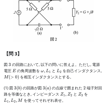
【問 3】
3
図
3
の回路において, 以下の問いに答えよ。ただし, 電源
E
\omega,L_1
L_2
M
電圧
の角周波数を
,
と
を自己インダクタンス,
E
ω
L
L
1
2
(
>
0
)
を相互インダクタンスとする。
M
3(b)
3(a)
2
(1) 図
3
(
)
の回路が図
3
(
)
の点線で囲まれた
2
端子対回
b
a
Z_1,Z_2
Z_3
L_1,L_2
路を等価なとき, インピーダンス
,
と
を
Z
Z
Z
1
2
3
,
,
を使ってそれぞれ表せ。
L
L
M
1
2