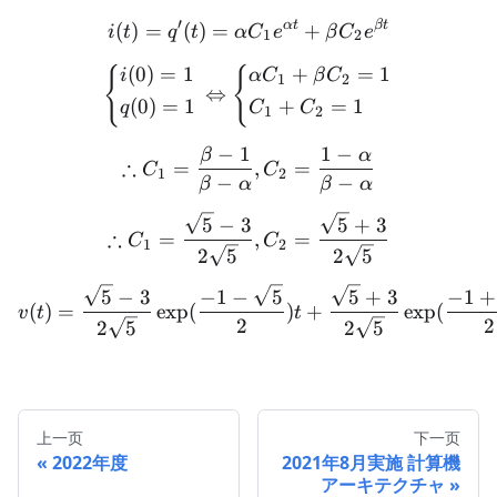
{2},\beta
′
α
t
βt
i(t) = q'(t) = \alpha C_1
(
)
=
(
)
=
+
i
t
q
t
α
C
e
β
C
e
=
1
2
\frac{-1
(
0
)
=
1
+
=
1
{
{
\left \{ \begin{aligned} 
i
α
C
β
C
1
2
+
⇔
(
0
)
=
1
+
=
1
q
C
C
\sqrt{5}}
1
2
{2}
−
1
1
−
β
α
\therefore C_1 = \frac{\be
∴
=
,
=
C
C
1
2
−
−
β
α
β
α
\therefore C_1 = \frac{\s
5
−
3
5
+
3
∴
=
,
=
C
C
1
2
2
5
2
5
v(t) = \frac{\sqrt{5} - 3
5
−
3
−
1
−
5
5
+
3
−
1
+
(
)
=
exp
(
)
+
exp
(
v
t
t
2
2
2
5
2
5
上一页
下一页
2022年度
2021年8月実施 計算機
アーキテクチャ