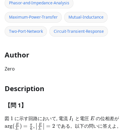
Phasor-and-Impedance-Analysis
Maximum-Power-Transfer
Mutual-Inductance
Two-Port-Network
Circuit-Transient-Response
Author
Zero
Description
【問 1】
1
I_1
E
\arg
図
1
に示す回路において, 電流
と電圧
の位相差が
I
E
1
{I_1
E
π
E
ar
g
(
)
=
,
=
2
である。以下の問いに答えよ。
6
I
I
1
1