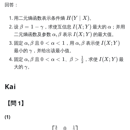
回答：
H(Y\mid
用二元熵函数表示条件熵
(
∣
)
。
H
Y
X
X)
\beta=1-
I(X;Y)
\alpha
设
=
1
−
，求使互信息
(
;
)
最大的
；并用
β
γ
I
X
Y
α
\gamma
\alpha,\beta
I(X;Y)
二元熵函数及参数
,
表示
(
;
)
的最大值。
α
β
I
X
Y
\alpha,\beta
0<\alpha<1
\alpha,\beta
I(X;Y)
固定
,
且
0
<
<
1
，用
,
表示使
(
;
)
α
β
α
α
β
I
X
Y
\gamma
最小的
，并给出该最小值。
γ
1
\alpha,\beta
0<\alpha<1
\beta>\frac12
I(X;Y)
固定
,
且
0
<
<
1
、
>
，求使
(
;
)
最
α
β
α
β
I
X
Y
2
\gamma
大的
。
γ
Kai
【問 1】
(1)
3
1
0
\begin{bmatrix} \frac{3}