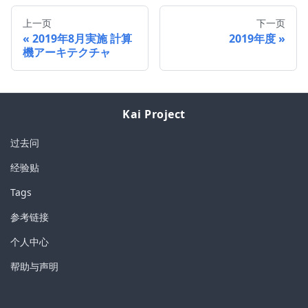
上一页
下一页
2019年8月実施 計算
2019年度
機アーキテクチャ
Kai Project
过去问
经验贴
Tags
参考链接
个人中心
帮助与声明