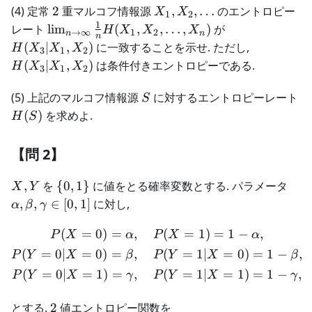
2
X_1,X_2,\dots
(4) 定常
2
重マルコフ情報源
,
,
…
のエントロピー
X
X
1
2
1
\lim_{n \rightarrow
H(X_3|X_1,X_
レート
lim
(
,
,
…
,
)
が
H
X
X
X
→
∞
1
2
n
n
n
\infty} \frac{1}
H(X_3|X_
(
∣
,
)
に一致することを示せ. ただし,
H
X
X
X
3
1
2
{n}H(X_1,X_2,\dots,X_n)
(
∣
,
)
は条件付きエントロピーである.
H
X
X
X
3
1
2
S
(5) 上記のマルコフ情報源
に対するエントロピーレート
S
H(S)
(
)
を求めよ.
H
S
【問 2】
X,Y
\
\al
,
を
{
0
,
1
}
に値をとる確率変数とする. パラメータ
X
Y
{0,1\}
\in 
,
,
∈
[
0
,
1
]
に対し,
α
β
γ
(
=
0
)
=
,
(
=
1
)
=
1
−
,
\begin{aligned} P(X = 0)
P
X
α
P
X
α
(
=
0∣
=
0
)
=
,
(
=
1∣
=
0
)
=
1
−
,
P
Y
X
β
P
Y
X
β
(
=
0∣
=
1
)
=
,
(
=
1∣
=
1
)
=
1
−
,
P
Y
X
γ
P
Y
X
γ
2
とする.
2
値エントロピー関数を