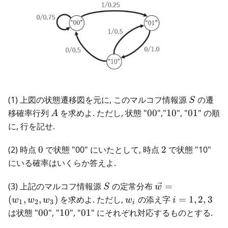
S
(1) 上図の状態遷移図を元に, このマルコフ情報源
の遷
S
A
00
10
01
移確率行列
を求めよ. ただし, 状態 "
00
","
10
", "
01
" の順
A
に, 行を記せ.
0
2
(2) 時点
0
で状態 "00" にいたとして, 時点
2
で状態 "10"
にいる確率はいくらか答えよ.
S
\vec{w} =
(3) 上記のマルコフ情報源
の定常分布
=
S
w
(w_1,w_2,w_3)
w_i
i =
(
,
,
)
を求めよ. ただし,
の添え字
=
1
,
2
,
3
w
w
w
w
i
1
2
3
i
1,2,3
00
10
01
は状態 "
00
", "
10
", "
01
" にそれぞれ対応するものとする.