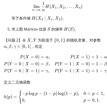
1
\lim_{n\to\infty}\frac1
lim
(
,
,
…
,
)
H
X
X
X
1
2
n
n
→
∞
n
H(X_3\mid
等于条件熵
(
∣
,
)
。
H
X
X
X
3
1
2
X_1,X_2)
S
H(S)
求上图 Markov 信源
的熵率
(
)
。
S
H
S
X,Y
\
\a
【问题 2】令
,
为取值于
{
0
,
1
}
的随机变量。对参数
X
Y
{0,1\}
,
,
∈
[
0
,
1
]
，给定
α
β
γ
(
=
0
)
=
,
(
=
1
)
=
1
−
\begin{aligned} P(X=0
P
X
α
P
X
α
(
=
0
∣
=
0
)
=
,
(
=
1
∣
=
0
)
=
1
−
P
Y
X
β
P
Y
X
β
(
=
0
∣
=
1
)
=
,
(
=
1
∣
=
1
)
=
1
−
P
Y
X
γ
P
Y
X
γ
定义二元熵函数
{
h(p)= \begin{cases} -p\lo
−
lo
g
−
(
1
−
)
lo
g
(
1
−
)
,
0
<
<
1
,
p
p
p
p
p
(
)
=
h
p
0
,
=
0
,
1.
p