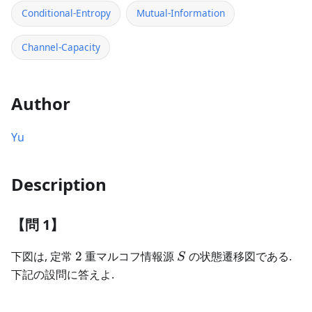
Conditional-Entropy
Mutual-Information
Channel-Capacity
Author
Yu
Description
【問 1】
2
S
下図は, 定常
2
重マルコフ情報源
の状態遷移図である.
S
下記の設問に答えよ.