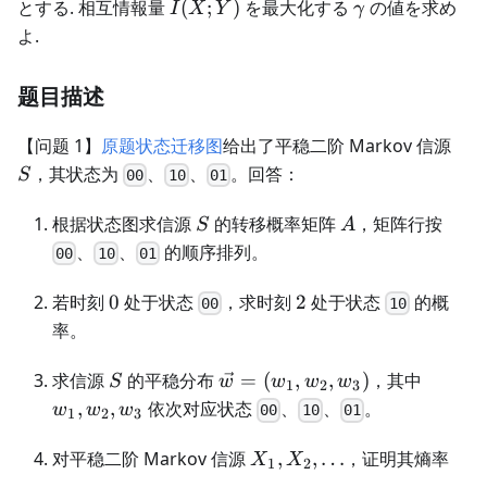
\alpha
I(X;Y)
\gamma
とする. 相互情報量
(
;
)
を最大化する
の値を求め
I
X
Y
γ
< 1
よ.
,\beta >
\frac{1}
题目描述
{2}
S
【问题 1】
原题状态迁移图
给出了平稳二阶 Markov 信源
，其状态为
、
、
。回答：
S
00
10
01
S
A
根据状态图求信源
的转移概率矩阵
，矩阵行按
S
A
、
、
的顺序排列。
00
10
01
0
2
若时刻
0
处于状态
，求时刻
2
处于状态
的概
00
10
率。
S
\vec w=
w_1,w
求信源
的平稳分布
=
(
,
,
)
，其中
S
w
w
w
w
1
2
3
(w_1,w_2,w_3)
,
,
依次对应状态
、
、
。
w
w
w
00
10
01
1
2
3
X_1,X_2,\ldots
对平稳二阶 Markov 信源
,
,
…
，证明其熵率
X
X
1
2