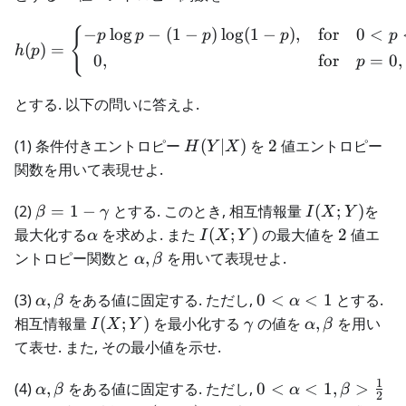
−
lo
g
−
(
1
−
)
lo
g
(
1
−
)
,
for
0
<
{
h(p) = \left \{ \begin{al
p
p
p
p
p
(
)
=
h
p
0
,
for
=
0
,
p
とする. 以下の問いに答えよ.
H(Y|X)
2
(1) 条件付きエントロピー
(
∣
)
を
2
値エントロピー
H
Y
X
関数を用いて表現せよ.
\beta =
I(X;Y)
(2)
=
1
−
とする. このとき, 相互情報量
(
;
)
を
β
γ
I
X
Y
1 -
\alpha
I(X;Y)
2
最大化する
を求めよ. また
(
;
)
の最大値を
2
値エ
α
I
X
Y
\gamma
\alpha,\beta
ントロピー関数と
,
を用いて表現せよ.
α
β
\alpha,\beta
0 <
(3)
,
をある値に固定する. ただし,
0
<
<
1
とする.
α
β
α
\alpha
I(X;Y)
\gamma
\alpha,\beta
相互情報量
(
;
)
を最小化する
の値を
,
を用い
I
X
Y
γ
α
β
< 1
て表せ. また, その最小値を示せ.
1
\alpha,\beta
0 <
(4)
,
をある値に固定する. ただし,
0
<
<
1
,
>
α
β
α
β
2