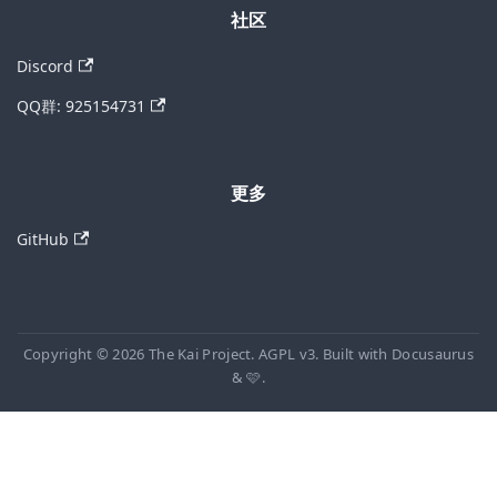
社区
Discord
QQ群: 925154731
更多
GitHub
Copyright © 2026 The Kai Project. AGPL v3. Built with Docusaurus
& 🩷.