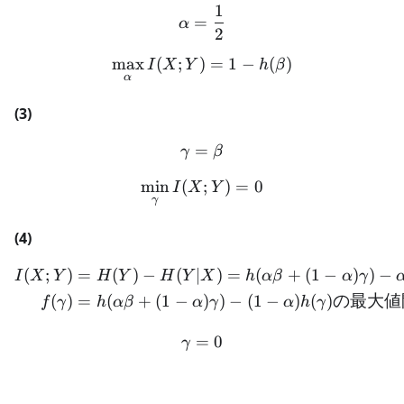
1
\alpha = \frac{1}{2}
=
α
2
max
(
;
)
\max_{\alpha}I(X;Y) = 1 
=
1
−
(
)
I
X
Y
h
β
α
(3)
=
\gamma = \beta
γ
β
min
(
\min_{\gamma}I(X;Y) = 
;
)
=
0
I
X
Y
γ
(4)
(
;
)
=
(
)
−
(
∣
)
=
(
+
(
1
−
)
)
−
\begin{aligned} I(X;Y) 
I
X
Y
H
Y
H
Y
X
h
α
β
α
γ
(
)
=
(
+
(
1
−
)
)
−
(
1
−
)
(
)
の最大値
f
γ
h
α
β
α
γ
α
h
γ
=
\gamma = 0
0
γ