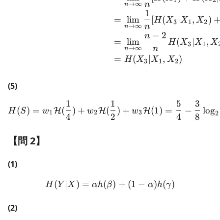
n
→
∞
n
1
=
lim
[
(
∣
,
)
H
X
X
X
3
1
2
n
→
∞
n
−
2
n
=
lim
(
∣
,
H
X
X
X
3
1
n
→
∞
n
=
(
∣
,
)
H
X
X
X
3
1
2
(5)
1
1
5
3
H(S) = w_1\mathcal{H}(\f
(
)
=
(
)
+
(
)
+
(
1
)
=
−
lo
g
H
H
H
H
S
w
w
w
1
2
3
2
4
2
4
8
【問 2】
(1)
(
∣
)
=
(
H(Y|X) = \alpha h(\beta)
)
+
(
1
−
)
(
)
H
Y
X
α
h
β
α
h
γ
(2)