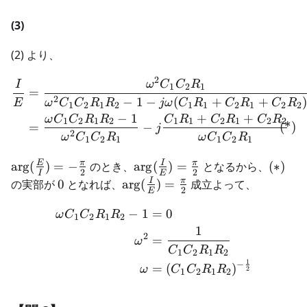
(3)
(2) より、
2
\begin{align} \frac{I}
I
ω
C
C
R
1
2
1
=
2
−
1
−
(
+
+
)
E
ω
C
C
R
R
jω
C
R
C
R
C
R
1
2
1
2
1
1
2
1
2
2
−
1
+
+
ω
C
C
R
R
C
R
C
R
C
R
1
2
1
2
1
1
2
1
2
2
(
*
)
=
−
j
2
ω
C
C
R
ω
C
C
R
1
2
1
1
2
1
\arg(\frac{E}
\arg(\frac{I}
(*)
E
π
I
π
ar
g
(
)
=
−
のとき、
ar
g
(
)
=
となるから、
(
∗
)
2
2
I
E
{I}) = -
{E}) =
0
\arg(\frac{I}
I
π
の実部が
0
となれば、
ar
g
(
)
=
成立よって、
2
E
\frac{\pi}{2}
\frac{\pi}
{E}) =
{2}
−
1
=
0
\frac{\pi}
\begin{aligned} \omega 
ω
C
C
R
R
1
2
1
2
{2}
1
2
=
ω
C
C
R
R
1
2
1
2
1
−
=
(
)
ω
C
C
R
R
2
1
2
1
2