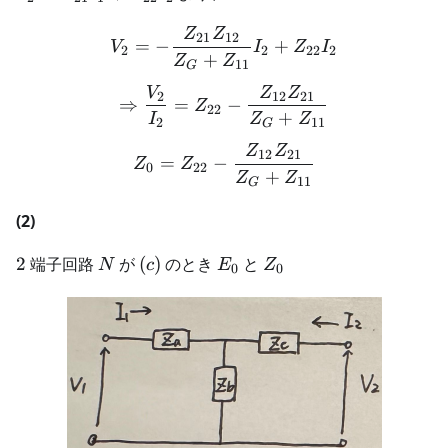
Z_{21}I_1
Z
Z
+
V_2 = -\frac{Z_{21}Z_{1
21
12
=
−
+
V
I
Z
I
2
2
22
2
+
Z_{22}I_2
Z
Z
11
G
V
Z
Z
\Rightarrow \frac{V_2}{
2
12
21
⇒
=
−
Z
22
+
I
Z
Z
2
11
G
Z
Z
Z_0 = Z_{22} - \frac{Z_
12
21
=
−
Z
Z
0
22
+
Z
Z
11
G
(2)
2
N
(c)
E_0
Z_0
2
端子回路
が
(
)
のとき
と
N
c
E
Z
0
0