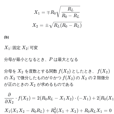
X_1 = \mp R_0\sqrt{\fra
R
L
=
∓
X
R
1
0
−
R
R
0
L
X_2 = \pm\sqrt{R_L(R_0
=
±
(
−
)
X
R
R
R
2
0
L
L
(b)
X_1
X_2
: 固定
: 可変
X
X
1
2
P
分母が最小となるとき、
は最大となる
P
X_2
f(X_2)
f(X_2)
分母を
を度数とする関数
(
)
としたとき、
(
)
X
f
X
f
X
2
2
2
X_2
f(X_2)
X_2
2
の
で微分したものが０かつ
(
)
の
の
2
階微分
X
f
X
X
2
2
2
X_2
が正のときの
が求めるものである
X
2
∂
\frac{\partial}{\partial
⋅
(
)
=
2
(
−
)
⋅
(
−
)
+
2
[
(
f
X
R
R
X
X
X
R
X
2
0
1
2
1
0
1
L
∂
X
2
2
\begin{aligned} X_1(X_
(
−
)
+
(
+
)
+
=
0
X
X
X
R
R
R
X
X
R
R
X
1
1
2
0
1
2
0
1
0
L
L