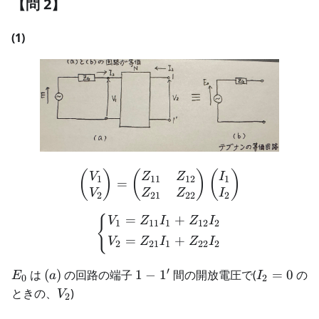
【問 2】
(1)
\begin{pmatrix} V_1 \\ V
(
)
(
)
(
)
V
Z
Z
I
1
11
12
1
=
V
Z
Z
I
2
21
22
2
=
+
{
\left \{ \begin{aligned}
V
Z
I
Z
I
1
11
1
12
2
=
+
V
Z
I
Z
I
2
21
1
22
2
′
E_0
(a)
1-
I_2
は
(
)
の回路の端子
1
−
1
間の開放電圧で(
=
0
の
E
a
I
0
2
1'
=
V_2
ときの、
)
V
2
0