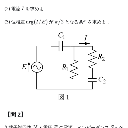
I
(2) 電流
を求めよ.
I
\arg(I/E)
\pi/2
(3) 位相差
ar
g
(
/
)
が
/2
となる条件を求めよ．
I
E
π
【問 2】
2
N
E
Z_G
2
端子対回路
と電圧
の電源，インピーダンス
か
N
E
Z