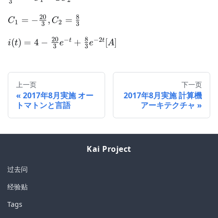
3
\times 4
{3} = -
\times
20
8
C_1 -
C_1 = -
=
−
,
=
C
C
1
2
3
3
\frac{1}{6}
2C_2
\frac{20}
= \frac{4}
20
8
−
−
2
{3},C_2
i(t) = 4 -
t
t
(
)
=
4
−
+
[
]
i
t
e
e
A
3
3
{3}
=
\frac{20}
\frac{8}
{3}e^{-t}
{3}
+ \frac{8}
上一页
下一页
{3}e^{-2t}
2017年8月実施 オー
2017年8月実施 計算機
[A]
トマトンと言語
アーキテクチャ
Kai Project
过去问
经验贴
Tags