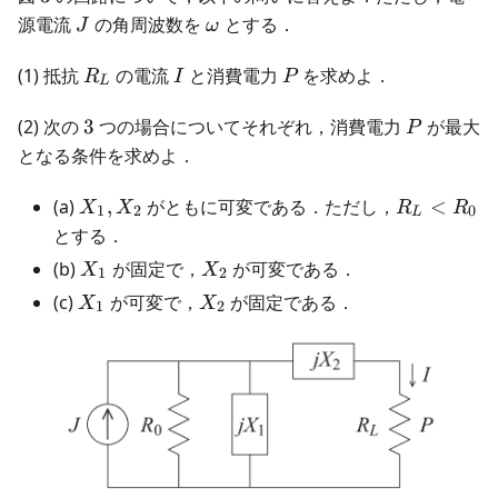
J
\omega
源電流
の角周波数を
とする．
J
ω
R_L
I
P
(1) 抵抗
の電流
と消費電力
を求めよ．
R
I
P
L
3
P
(2) 次の
3
つの場合についてそれぞれ，消費電力
が最大
P
となる条件を求めよ．
X_1,X_2
R_L
(a)
,
がともに可変である．ただし，
<
X
X
R
R
1
2
0
L
<
とする．
R_0
X_1
X_2
(b)
が固定で，
が可変である．
X
X
1
2
X_1
X_2
(c)
が可変で，
が固定である．
X
X
1
2