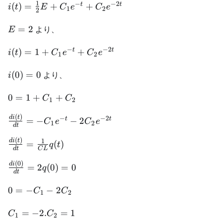
1
−
−
2
{R} +
i(t) =
t
t
(
)
=
+
+
i
t
E
C
e
C
e
1
2
2
C_1e^{-t}
\frac{1}
+
{2}E +
E
=
2
より、
E
C_2e^{-2t}
C_1e^{-t}
=
−
−
2
+
2
i(t) = 1 +
t
t
(
)
=
1
+
+
i
t
C
e
C
e
1
2
C_2e^{-2t}
C_1e^{-t}
+
i(0)
(
0
)
=
0
より、
i
C_2e^{-2t}
=
0
0 =
0
=
1
+
+
C
C
1
2
1 +
(
)
C_1
\frac{di(t)}
d
i
t
−
−
2
t
t
=
−
−
2
C
e
C
e
1
2
d
t
+
{dt} = -
(
)
C_2
C_1e^{-t} -
\frac{di(t)}
1
d
i
t
=
(
)
q
t
d
t
C
L
2C_2e^{-2t}
{dt} =
(
0
)
\frac{1}
\frac{di(0)}
d
i
=
2
(
0
)
=
0
q
d
t
{CL}q(t)
{dt} =
2q(0) = 0
0 = -
0
=
−
−
2
C
C
1
2
C_1
-
C_1
=
−
2.
=
1
C
C
1
2