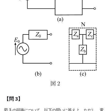
【問 3】
3
図
3
の回路について，以下の問いに答えよ．ただし，電