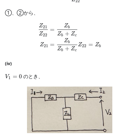
22
①、②から、
Z
Z
\begin{aligned} \frac{Z
21
b
=
+
Z
Z
Z
22
b
c
Z
b
=
=
Z
Z
Z
21
22
b
+
Z
Z
b
c
(iv)
V_1
=
0
のとき、
V
1
= 0