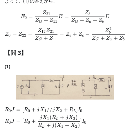
よって、(1) の答えから、
Z
Z
E_0 = \frac{Z_{21}}{Z_
21
b
=
=
E
E
E
0
+
+
+
Z
Z
Z
Z
Z
11
G
G
a
b
2
Z_0 = Z_{22} = \frac{Z_
Z
Z
Z
12
21
b
=
=
=
+
−
Z
Z
Z
Z
0
22
b
c
+
+
+
Z
Z
Z
Z
Z
11
G
G
a
b
【問 3】
(1)
=
[
+
//
+
]
\begin{aligned} R_0J &=
R
J
R
j
X
j
X
R
I
0
0
1
2
0
L
(
+
)
j
X
R
j
X
1
2
L
=
[
+
]
R
J
R
I
0
0
0
+
(
+
)
R
j
X
X
1
2
L