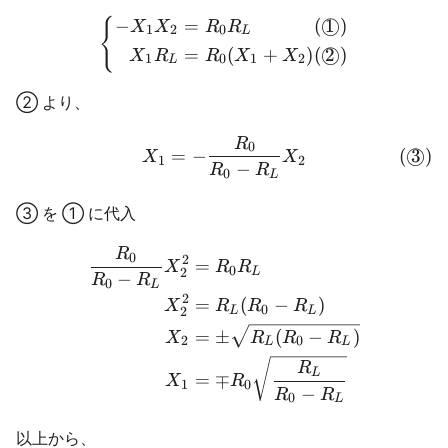
−
=
(
1
)
◯
{
\left \{ \begin{align} -
X
X
R
R
1
2
0
L
=
(
+
)
(
2
)
◯
X
R
R
X
X
1
0
1
2
L
② より、
R
\begin{align} X_1 = -\fr
0
(
3
)
=
−
◯
X
X
1
2
−
R
R
0
L
③ を ① に代入
R
\begin{aligned} \frac{R
0
2
=
X
R
R
0
2
L
−
R
R
0
L
2
=
(
−
)
X
R
R
R
0
2
L
L
=
±
(
−
)
X
R
R
R
2
0
L
L
R
L
=
∓
X
R
1
0
−
R
R
0
L
以上から、