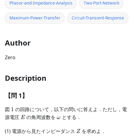
Phasor-and-Impedance-Analysis
Two-Port-Network
Maximum-Power-Transfer
Circuit-Transient-Response
Author
Zero
Description
【問 1】
1
図
1
の回路について，以下の問いに答えよ．ただし，電
E
\omega
源電圧
の角周波数を
とする．
E
ω
Z
(1) 電源から見たインピーダンス
を求めよ．
Z