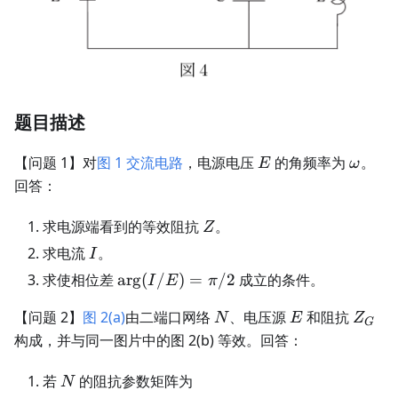
题目描述
E
\omeg
【问题 1】对
图 1 交流电路
，电源电压
的角频率为
。
E
ω
回答：
Z
求电源端看到的等效阻抗
。
Z
I
求电流
。
I
\arg(I/E)=\pi/2
求使相位差
ar
g
(
/
)
=
/2
成立的条件。
I
E
π
N
E
Z_G
【问题 2】
图 2(a)
由二端口网络
、电压源
和阻抗
N
E
Z
G
构成，并与同一图片中的图 2(b) 等效。回答：
N
若
的阻抗参数矩阵为
N