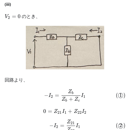
(iii)
V_2
=
0
のとき、
V
2
= 0
回路より、
Z
\begin{align} -I_2 &= \fr
b
(
1
)
−
=
◯
I
I
2
1
+
Z
Z
b
c
0
=
0 = Z_{21}I_1 + Z_{22}I
+
Z
I
Z
I
21
1
22
2
Z
\begin{align} -I_2 &= \f
21
(
2
)
−
=
◯
I
I
2
1
Z