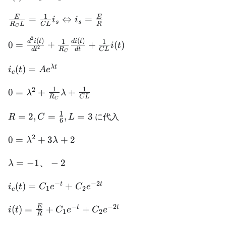
{dt^2} +
=
\frac{1}
1
i_s
\frac{E}{R_C
E
E
=
⇔
=
i
i
s
s
R
L
C
L
R
{R_C} \cdot
C
+
L} = \frac{1}
\frac{di(t)}
2
i_c
{CL}i_s
0 = \frac{d^2i(t)}
(
)
(
)
1
1
d
i
t
d
i
t
0
=
+
+
(
)
i
t
2
{dt} +
d
t
R
d
t
C
L
\Leftrightarrow
{dt^2} + \frac{1}
C
\frac{1}
i_s = \frac{E}
{R_C}\frac{di(t)}
i_c(t) =
λ
t
(
)
=
i
t
A
e
c
{CL}i(t)
{R}
{dt} + \frac{1}
Ae^{\lambda
{CL}i(t)
1
1
2
t}
0 = \lambda^2
0
=
+
+
λ
λ
R
C
L
C
+ \frac{1}
{R_C}\lambda
1
R = 2,C
=
2
,
=
,
=
3
に代入
R
C
L
6
+ \frac{1}
=
{CL}
2
\frac{1}
0 =
0
=
+
3
+
2
λ
λ
{6},L =
\lambda^2
3
+
\lambda
=
−
1
、
−
2
λ
3\lambda
= -1、-2
−
−
2
+ 2
i_c(t) =
t
t
(
)
=
+
i
t
C
e
C
e
1
2
c
C_1e^{-t}
−
−
2
+
i(t) =
E
t
t
(
)
=
+
+
i
t
C
e
C
e
1
2
R
C_2e^{-2t}
\frac{E}