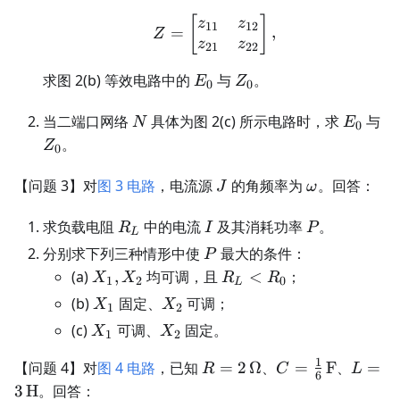
Z= \begin{bmatrix} z_
[
]
z
z
11
12
=
,
Z
z
z
21
22
E_0
Z_0
求图 2(b) 等效电路中的
与
。
E
Z
0
0
N
E_0
Z_
当二端口网络
具体为图 2(c) 所示电路时，求
与
N
E
0
。
Z
0
J
\omega
【问题 3】对
图 3 电路
，电流源
的角频率为
。回答：
J
ω
R_L
I
P
求负载电阻
中的电流
及其消耗功率
。
R
I
P
L
P
分别求下列三种情形中使
最大的条件：
P
X_1,X_2
R_L<R_0
(a)
,
均可调，且
<
；
X
X
R
R
1
2
0
L
X_1
X_2
(b)
固定、
可调；
X
X
1
2
X_1
X_2
(c)
可调、
固定。
X
X
1
2
1
R=2\,\Omega
C=\frac16\,\m
L=3\,
【问题 4】对
图 4 电路
，已知
=
2
Ω
、
=
F
、
=
R
C
L
6
F
H
3
H
。回答：