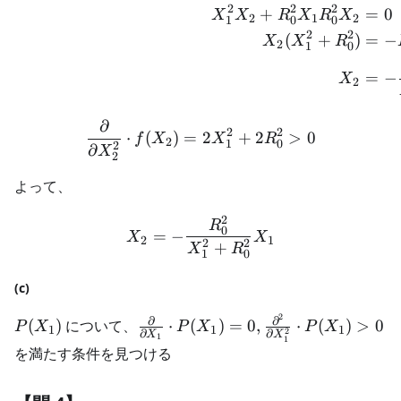
2
2
2
+
=
0
X
X
R
X
R
X
2
1
2
1
0
0
2
2
(
+
)
=
−
X
X
R
2
1
0
=
−
X
2
∂
\frac{\partial}{\partial
2
2
⋅
(
)
=
2
+
2
>
0
f
X
X
R
2
1
0
2
∂
X
2
よって、
2
X_2 = - \frac{R_0^2}{X
R
0
=
−
X
X
2
1
2
2
+
X
R
1
0
(c)
2
P(X_1)
\frac{\partial}
∂
∂
(
)
について、
⋅
(
)
=
0
,
⋅
(
)
>
0
P
X
P
X
P
X
1
1
1
2
∂
∂
X
X
1
1
{\partial X_1}
を満たす条件を見つける
\cdot P(X_1) =
0,\frac{\partial^2}