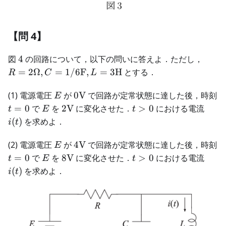
【問 4】
4
R =
図
4
の回路について，以下の問いに答えよ．ただし，
2\Om
=
2Ω
,
=
1/6
F
,
=
3
H
とする．
R
C
L
= 1/
\text
E
0\text{V}
(1) 電源電圧
が
0
V
で回路が定常状態に達した後，時刻
E
=
t
E
2\text{V}
t
i(t)
=
0
で
を
2
V
に変化させた．
>
0
における電流
t
E
t
3\te
=
>
(
)
を求めよ．
i
t
0
0
E
4\text{V}
(2) 電源電圧
が
4
V
で回路が定常状態に達した後，時刻
E
t
E
8\text{V}
t
i(t)
=
0
で
を
8
V
に変化させた．
>
0
における電流
t
E
t
=
>
(
)
を求めよ．
i
t
0
0