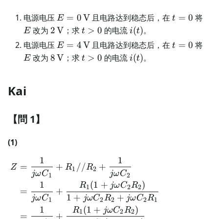
E=0\,\mathrm
t=0
E
电源电压
=
0
V
且电路达到稳态后，在
=
0
将
E
t
V
2\,\mathrm
t>0
i(t)
改为
2
V
；求
>
0
的电流
(
)
。
E
t
i
t
V
E=4\,\mathrm
t=0
E
电源电压
=
4
V
且电路达到稳态后，在
=
0
将
E
t
V
8\,\mathrm
t>0
i(t)
改为
8
V
；求
>
0
的电流
(
)
。
E
t
i
t
V
Kai
【問 1】
(1)
1
1
\begin{aligned} Z &= \f
=
+
//
+
Z
R
R
1
2
jω
C
jω
C
1
2
1
(
1
+
)
R
jω
C
R
1
2
2
=
+
1
+
+
jω
C
jω
C
R
jω
C
R
1
2
2
2
1
1
(
1
+
)
R
jω
C
R
1
2
2
=
+