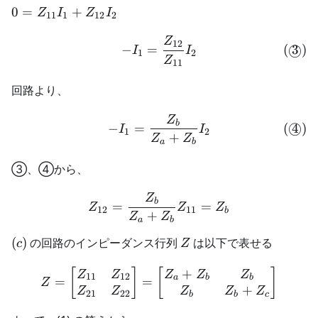
0 =
0
=
+
Z
I
Z
I
11
1
12
2
Z_{11}I_1
Z
+
\begin{align} -I_1 = \fra
12
(
3
)
−
=
◯
I
I
1
2
Z_{12}I_2
Z
11
回路より、
Z
\begin{align} -I_1 = \fra
b
(
4
)
−
=
◯
I
I
1
2
+
Z
Z
a
b
③、④から、
Z
Z_{12} = \frac{Z_b}{Z_
b
=
=
Z
Z
Z
12
11
b
+
Z
Z
a
b
(c)
Z
(
)
の回路のインピーダンス行列
は以下で表せる
c
Z
+
Z = \begin{bmatrix} Z_{
[
]
[
]
Z
Z
Z
Z
Z
11
12
a
b
b
=
=
Z
+
Z
Z
Z
Z
Z
21
22
b
b
c