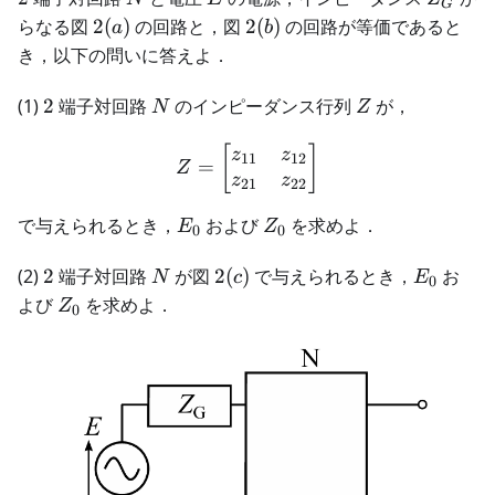
G
2(a)
2(b)
らなる図
2
(
)
の回路と，図
2
(
)
の回路が等価であると
a
b
き，以下の問いに答えよ．
2
N
Z
(1)
2
端子対回路
のインピーダンス行列
が，
N
Z
Z = \begin{bmatrix} z_{1
[
]
z
z
11
12
=
Z
z
z
21
22
E_0
Z_0
で与えられるとき，
および
を求めよ．
E
Z
0
0
2
N
2(c)
E_0
(2)
2
端子対回路
が図
2
(
)
で与えられるとき，
お
N
c
E
0
Z_0
よび
を求めよ．
Z
0