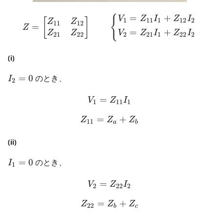
=
+
Z = \begin{bmatrix} Z_{1
{
V
Z
I
Z
I
[
]
1
11
1
12
2
Z
Z
11
12
=
Z
=
+
Z
Z
V
Z
I
Z
I
21
22
2
21
1
22
2
(i)
I_2
=
0
のとき、
I
2
=
0
=
V_1 = Z_{11}I_1
V
Z
I
1
11
1
=
Z_{11} = Z_a + Z_b
+
Z
Z
Z
11
a
b
(ii)
I_1
=
0
のとき、
I
1
=
0
=
V_2 = Z_{22}I_2
V
Z
I
2
22
2
=
Z_{22} = Z_b + Z_c
+
Z
Z
Z
22
b
c