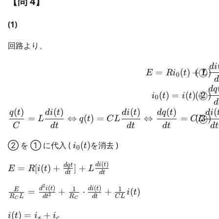
【問 4】
{\partial X_1^2}
\cdot P(X_1) > 0
(1)
回路より、
\begin{align} E = Ri_0(t) 
d
i
=
(
)
+
(
1
)
◯
E
R
i
t
L
0
d
q
(
)
=
(
)
(
+
2
)
◯
i
t
i
t
0
d
(
)
(
)
(
)
(
)
(
q
t
d
i
t
d
i
t
d
q
t
d
i
=
⇔
(
)
=
⇔
=
(
3
)
◯
L
q
t
C
L
C
L
C
d
t
d
t
d
t
d
t
i_0(t)
② を ① に代入 (
(
)
を消去 )
i
t
0
(
)
E = R[i(t) +
d
i
t
d
q
t
=
[
(
)
+
]
+
E
R
i
t
L
d
t
d
t
\frac{dq{t}}
2
{dt}] +
\frac{E}
(
)
(
)
1
1
d
i
t
d
i
t
E
=
+
⋅
+
(
)
i
t
2
R
L
d
t
R
d
t
C
L
L\frac{di(t)}
{R_C L} =
C
C
{dt}
\frac{d^2i(t)}
i(t)
(
)
=
+
i
t
i
i
s
c