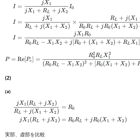
j
X
1
=
I
I
0
+
+
j
X
R
j
X
1
2
L
+
(
j
X
R
j
X
1
1
L
=
×
I
+
(
+
)
+
(
+
)
R
j
X
X
R
R
j
R
X
X
1
2
0
0
1
2
L
L
j
X
R
1
0
=
I
−
+
[
+
(
+
)
+
]
R
R
X
X
j
R
X
X
R
X
0
1
2
0
1
2
1
L
L
2
2
P = \text{Re}[P_c] = \f
R
R
X
0
1
L
=
Re
[
]
=
P
P
c
2
(
−
)
+
[
(
+
)
+
R
R
X
X
R
X
X
0
1
2
0
1
2
L
(2)
(a)
(
+
)
\begin{aligned} \frac{j
j
X
R
j
X
1
2
L
=
R
0
+
(
+
)
R
j
X
X
1
2
L
(
+
)
=
+
(
+
)
j
X
R
j
X
R
R
j
R
X
X
1
2
0
0
1
2
L
L
実部、虚部を比較