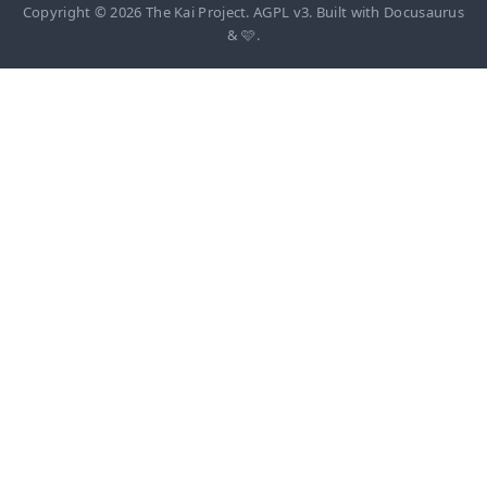
Copyright © 2026 The Kai Project. AGPL v3. Built with Docusaurus
& 🩷.