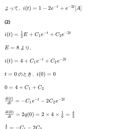
2C_2
= -2
−
−
2
.C_2
i(t) = 1
t
t
よって、
(
)
=
1
−
2
+
[
]
i
t
e
e
A
= 1
- 2e^{-
t} +
(2)
e^{-2t}
1
−
−
2
i(t) =
[A]
t
t
(
)
=
+
+
i
t
E
C
e
C
e
1
2
2
\frac{1}
{2}E +
E
=
8
より、
E
C_1e^{-t}
=
−
−
2
+
8
i(t) = 4 +
t
t
(
)
=
4
+
+
i
t
C
e
C
e
1
2
C_2e^{-2t}
C_1e^{-t}
+
t
i(0)
=
0
のとき、
(
0
)
=
0
t
i
C_2e^{-2t}
=
=
0
0 =
0
0
=
4
+
+
C
C
1
2
4 +
(
)
C_1
\frac{di(t)}
d
i
t
−
−
2
t
t
=
−
−
2
C
e
C
e
1
2
d
t
+
{dt} = -
(
0
)
C_2
C_1e^{-t} -
\frac{di(0)}
1
4
d
i
=
2
(
0
)
=
2
×
4
×
=
q
6
3
d
t
2C_2e^{-2t}
{dt} =
2q(0) = 2
4
\frac{4}
=
−
−
2
C
C
1
2