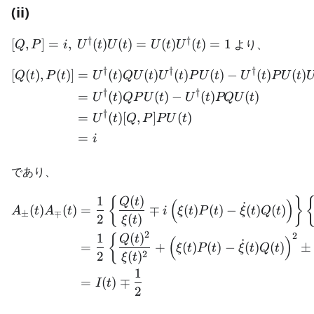
(ii)
†
†
[Q,P]=i, \
[
,
]
=
,
(
)
(
)
=
(
)
(
)
=
1
より、
Q
P
i
U
t
U
t
U
t
U
t
U^\dagger(t)U(t)
†
†
†
=
\begin{aligned} \left[ Q(
[
(
)
,
(
)
]
=
(
)
(
)
(
)
(
)
−
(
)
(
)
Q
t
P
t
U
t
Q
U
t
U
t
P
U
t
U
t
P
U
t
U(t)U^\dagger(t)
†
†
=
(
)
(
)
−
(
)
(
)
U
t
QP
U
t
U
t
PQ
U
t
= 1
†
=
(
)
[
,
]
(
)
U
t
Q
P
P
U
t
=
i
であり、
1
(
)
\begin{aligned} A_\pm(t) A
{
}
Q
t
(
)
˙
(
)
(
)
=
∓
(
)
(
)
−
(
)
(
)
A
t
A
t
i
ξ
t
P
t
ξ
t
Q
t
±
∓
2
(
)
ξ
t
2
1
(
)
2
{
Q
t
(
)
˙
=
+
(
)
(
)
−
(
)
(
)
±
ξ
t
P
t
ξ
t
Q
t
2
2
(
)
ξ
t
1
=
(
)
∓
I
t
2