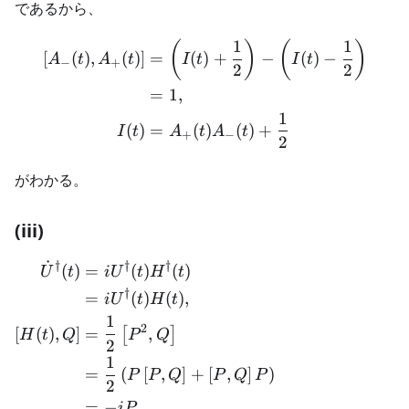
であるから、
1
1
\begin{aligned} \left[ A_-(
(
)
(
)
[
(
)
,
(
)
]
=
(
)
+
−
(
)
−
A
t
A
t
I
t
I
t
−
+
2
2
=
1
,
1
(
)
=
(
)
(
)
+
I
t
A
t
A
t
+
−
2
がわかる。
(iii)
˙
†
†
†
\begin{aligned} \dot{U}^\d
(
)
=
(
)
(
)
U
t
i
U
t
H
t
†
=
(
)
(
)
,
i
U
t
H
t
1
2
[
(
)
,
]
=
,
[
]
H
t
Q
P
Q
2
1
=
(
[
,
]
+
[
,
]
)
P
P
Q
P
Q
P
2
=
−
,
i
P