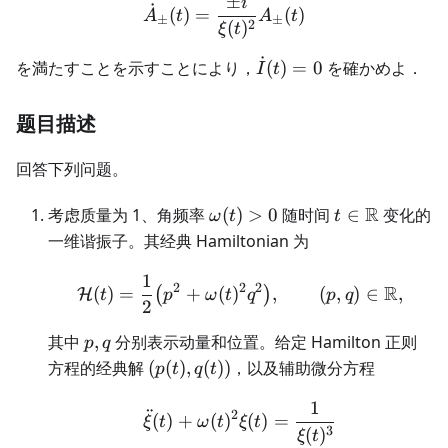
±
\fra
i
\dot{A}_{\pm} (t) = \fra
˙
(
)
=
(
)
A
t
A
t
±
±
{2}
2
(
)
ξ
t
˙
\dot{I}
を満たすことを示すことにより，
(
)
=
0
を確かめよ．
I
t
(t) = 0
题目描述
回答下列问题。
\omega(t)>0
t\in\mathbb
R
考虑质量为 1、角频率
(
)
>
0
随时间
∈
变化的
ω
t
t
R
一维谐振子。其经典 Hamiltonian 为
1
\mathcal H(t)=\frac12\
2
2
2
R
(
)
=
+
(
)
,
(
,
)
∈
,
(
)
H
t
p
ω
t
q
p
q
2
p,q
其中
,
分别表示动量和位置。给定 Hamilton 正则
p
q
(p(t),q(t))
方程的经典解
(
(
)
,
(
))
，以及辅助微分方程
p
t
q
t
1
\ddot\xi(t)+\omega(t)^2
¨
2
(
)
+
(
)
(
)
=
ξ
t
ω
t
ξ
t
3
(
)
ξ
t