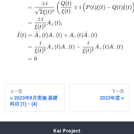
±
(
)
(
i
Q
t
(
˙
=
∓
(
)
(
)
−
(
)
(
)
i
P
t
ξ
t
Q
t
ξ
t
(
)
2
2
(
)
ξ
t
ξ
t
±
i
=
(
)
,
A
t
±
2
(
)
ξ
t
˙
˙
˙
(
)
=
(
)
(
)
+
(
)
(
)
I
t
A
t
A
t
A
t
A
t
+
−
+
−
i
i
=
(
)
(
)
−
(
)
(
)
A
t
A
t
A
t
A
t
+
−
+
−
2
2
(
)
(
)
ξ
t
ξ
t
=
0
上一页
下一页
2023年8月実施 基礎
2023年度
科目 [1] ~ [4]
Kai Project