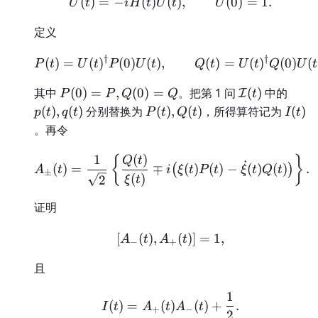
\dot U(t)=-iH(t)U(t),\q
(
)
=
−
(
)
(
)
,
(
0
)
=
1.
U
t
i
H
t
U
t
U
定义
†
†
P(t)=U(t)^\dagger P(0)
(
)
=
(
)
(
0
)
(
)
,
(
)
=
(
)
(
0
)
(
P
t
U
t
P
U
t
Q
t
U
t
Q
U
t
P(0)=P,Q(0)=Q
\mathcal
p(t),
其中
(
0
)
=
,
(
0
)
=
。把第 1 问
(
)
中的
I
P
P
Q
Q
t
I(t)
P(t),Q(t)
I(t)
(
)
,
(
)
分别替换为
(
)
,
(
)
，所得算符记为
(
)
p
t
q
t
P
t
Q
t
I
t
。再令
1
(
)
A_\pm(t) = \frac1{\sqrt2
{
}
Q
t
˙
(
)
=
∓
(
)
(
)
−
(
)
(
)
.
(
)
A
t
i
ξ
t
P
t
ξ
t
Q
t
±
(
)
2
ξ
t
证明
[
(
)
,
[A_-(t),A_+(t)]=1,
(
)]
=
1
,
A
t
A
t
−
+
且
1
I(t)=A_+(t)A_-(t)+\frac
(
)
=
(
)
(
)
+
.
I
t
A
t
A
t
+
−
2