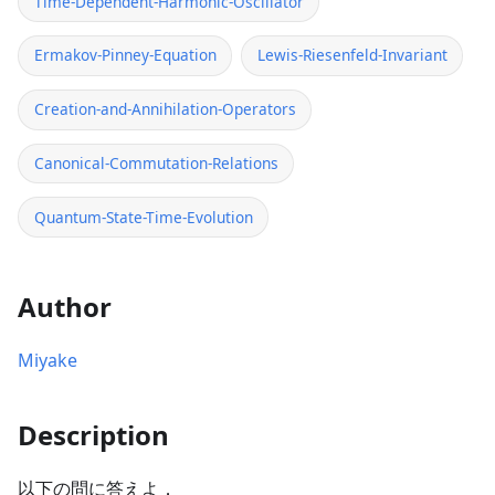
Time-Dependent-Harmonic-Oscillator
Ermakov-Pinney-Equation
Lewis-Riesenfeld-Invariant
Creation-and-Annihilation-Operators
Canonical-Commutation-Relations
Quantum-State-Time-Evolution
Author
Miyake
Description
以下の問に答えよ．