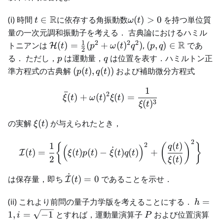
t \in
R
\omega(t)>0
(i) 時間
∈
に依存する角振動数
(
)
>
0
を持つ単位質
t
ω
t
\mathbb{R}
量の一次元調和振動子を考える． 古典論におけるハミル
1
2
2
2
\mathcal{H}
(p, q) \in
R
トニアンは
(
)
=
(
+
(
)
)
,
(
,
)
∈
であ
H
t
p
ω
t
q
p
q
2
(t) =
\mathbb{R}
p
q
る． ただし，
は運動量，
は位置を表す．ハミルトン正
p
q
\frac{1}{2}
(p(t),
準方程式の古典解
(
(
)
,
(
))
および補助微分方程式
p
t
q
t
(p^2 +
q(t))
\omega(t)^2
1
\ddot{\xi}(t) + \omega(t)
¨
2
(
)
+
(
)
(
)
=
ξ
t
ω
t
ξ
t
q^2)
3
(
)
ξ
t
\xi(t)
の実解
(
)
が与えられたとき，
ξ
t
2
\mathcal{I}(t) = \frac{1}{
1
(
)
2
{
(
)
}
q
t
(
)
˙
(
)
=
(
)
(
)
−
(
)
(
)
+
I
t
ξ
t
p
t
ξ
t
q
t
2
(
)
ξ
t
˙
\dot{\mathcal{I}}
は保存量，即ち
(
)
=
0
であることを示せ．
I
t
(t) = 0
h=1,
(ii) これより前問の量子力学版を考えることにする．
=
h
i=\sqr
P
1
,
=
−
1
とすれば，運動量演算子
および位置演算
i
P