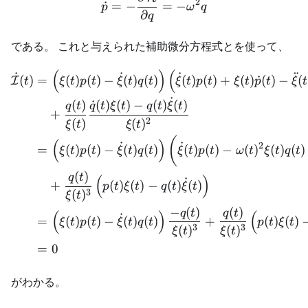
2
˙
=
−
=
−
p
ω
q
∂
q
である。 これと与えられた補助微分方程式とを使って、
(
)
(
\begin{aligned} \dot{\mathc
˙
˙
¨
˙
(
)
=
(
)
(
)
−
(
)
(
)
(
)
(
)
+
(
)
˙
(
)
−
(
I
t
ξ
t
p
t
ξ
t
q
t
ξ
t
p
t
ξ
t
p
t
ξ
t
˙
(
)
˙
(
)
(
)
−
(
)
(
)
q
t
q
t
ξ
t
q
t
ξ
t
+
2
(
)
(
)
ξ
t
ξ
t
(
(
)
˙
˙
2
=
(
)
(
)
−
(
)
(
)
(
)
(
)
−
(
)
(
)
(
)
ξ
t
p
t
ξ
t
q
t
ξ
t
p
t
ω
t
ξ
t
q
t
(
)
q
t
(
)
˙
+
(
)
(
)
−
(
)
(
)
p
t
ξ
t
q
t
ξ
t
3
(
)
ξ
t
−
(
)
(
)
q
t
q
t
(
)
(
˙
=
(
)
(
)
−
(
)
(
)
+
(
)
(
)
ξ
t
p
t
ξ
t
q
t
p
t
ξ
t
3
3
(
)
(
)
ξ
t
ξ
t
=
0
がわかる。