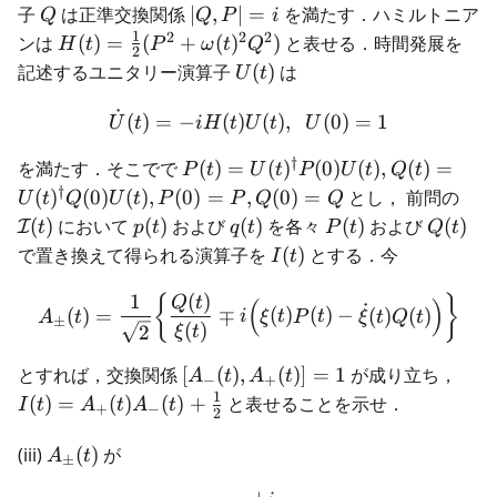
Q
|Q,
子
は正準交換関係
∣
,
∣
=
を満たす．ハミルトニア
Q
Q
P
i
P|=i
1
2
2
2
H(t) =
ンは
(
)
=
(
+
(
)
)
と表せる．時間発展を
H
t
P
ω
t
Q
2
\frac{1}{2}
U(t)
記述するユニタリー演算子
(
)
は
U
t
(P^2 +
˙
\omega(t)^2
\dot{U}(t) = -i H(t) U(t), 
(
)
=
−
(
)
(
)
,
(
0
)
=
1
U
t
i
H
t
U
t
U
Q^2)
†
P(t) =
を満たす．そこでで
(
)
=
(
)
(
0
)
(
)
,
(
)
=
P
t
U
t
P
U
t
Q
t
U(t)^{\dagger}P(0)U(t),
†
\ma
(
)
(
0
)
(
)
,
(
0
)
=
,
(
0
)
=
とし， 前問の
U
t
Q
U
t
P
P
Q
Q
Q(t) =
(t)
p(t)
q(t)
P(t)
Q(t)
(
)
において
(
)
および
(
)
を各々
(
)
および
(
)
I
t
p
t
q
t
P
t
Q
t
U(t)^{\dagger}Q(0)U(t),
I(t)
で置き換えて得られる演算子を
(
)
とする．今
I
t
P(0) =P, Q(0) = Q
1
(
)
A_{\pm}(t) = \frac{1}{\sq
{
}
Q
t
(
)
˙
(
)
=
∓
(
)
(
)
−
(
)
(
)
A
t
i
ξ
t
P
t
ξ
t
Q
t
±
(
)
2
ξ
t
[A_{-}
I(t)
とすれば，交換関係
[
(
)
,
(
)]
=
1
が成り立ち，
A
t
A
t
−
+
(t),
A_{
1
(
)
=
(
)
(
)
+
と表せることを示せ．
I
t
A
t
A
t
+
−
2
A_{+}
(t)
(t)] =
A_{-
A_{\pm}
(iii)
(
)
が
A
t
±
1
+
(t)