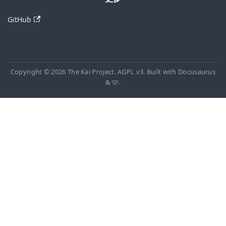
GitHub
Copyright © 2026 The Kai Project. AGPL v3. Built with Docusaurus
& 🩷.