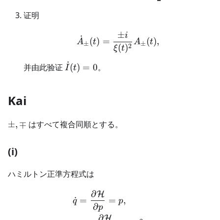
证明
±
i
\dot A_\pm(t) =\frac{\
˙
(
)
=
(
)
,
A
t
A
t
±
±
2
(
)
ξ
t
˙
\dot
并由此验证
(
)
=
0
。
I
t
I(t)=0
Kai
\pm,
±
,
∓
はすべて複合同順とする。
\mp
(i)
ハミルトン正準方程式は
∂
H
\begin{aligned} \dot{q} &
˙
=
=
,
q
p
∂
p
∂
H