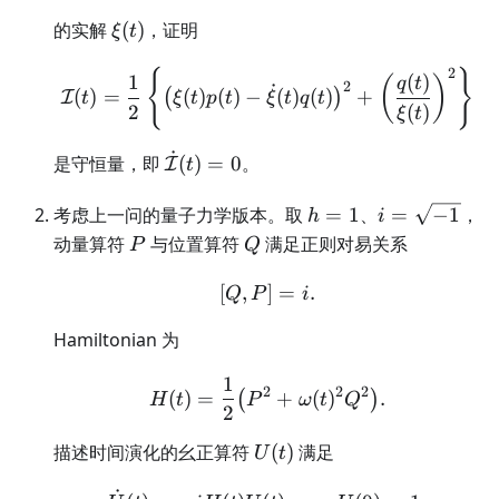
\xi(t)
的实解
(
)
，证明
ξ
t
2
{
}
\mathcal I(t) = \frac12 \
1
(
)
(
)
q
t
2
˙
(
)
=
(
)
(
)
−
(
)
(
)
+
(
)
I
t
ξ
t
p
t
ξ
t
q
t
2
(
)
ξ
t
˙
\dot{\mathcal
是守恒量，即
(
)
=
0
。
I
t
I}(t)=0
h=1
i=\sqrt{-1}
考虑上一问的量子力学版本。取
=
1
、
=
−
1
，
h
i
P
Q
动量算符
与位置算符
满足正则对易关系
P
Q
[
,
[Q,P]=i.
]
=
.
Q
P
i
Hamiltonian 为
1
H(t)=\frac12\bigl(P^2+
2
2
2
(
)
=
+
(
)
.
(
)
H
t
P
ω
t
Q
2
U(t)
描述时间演化的幺正算符
(
)
满足
U
t
˙